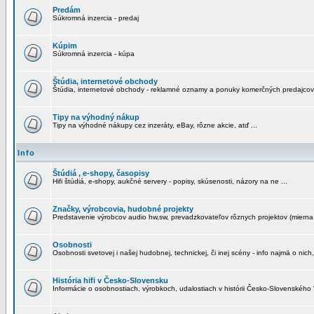
Predám
Súkromná inzercia - predaj
Kúpim
Súkromná inzercia - kúpa
Štúdia, internetové obchody
Štúdia, internetové obchody - reklamné oznamy a ponuky komerčných predajcov
Tipy na výhodný nákup
Tipy na výhodné nákupy cez inzeráty, eBay, rôzne akcie, atď ...
Info
Štúdiá , e-shopy, časopisy
Hifi štúdiá, e-shopy, aukčné servery - popisy, skúsenosti, názory na ne ...
Značky, výrobcovia, hudobné projekty
Predstavenie výrobcov audio hw,sw, prevadzkovateľov rôznych projektov (mierna 
Osobnosti
Osobnosti svetovej i našej hudobnej, technickej, či inej scény - info najmä o nich,
História hifi v Česko-Slovensku
Informácie o osobnostiach, výrobkoch, udalostiach v histórii Česko-Slovenského "