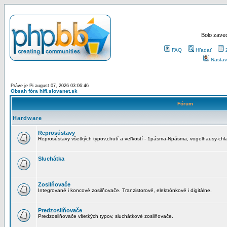
Bolo zaved
FAQ
Hľadať
Nastav
Práve je Pi august 07, 2026 03:06:46
Obsah fóra hifi.slovanet.sk
Fórum
Hardware
Reprosústavy
Reprosústavy všetkých typov,chutí a veľkostí - 1pásma-Npásma, vogelhausy-chla
Sluchátka
Zosilňovače
Integrované i koncové zosilňovače. Tranzistorové, elektrónkové i digitálne.
Predzosilňovače
Predzosilňovače všetkých typov, sluchátkové zosilňovače.