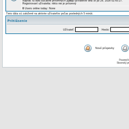
Najviac tu bolo súčasne prítomných
21832
užívateľov dňa St júl 29, 2026 02:45:27.
Registrovaní užívatelia: nikto nie je prítomný
0
Users online today: None
Tieto dáta sú založené na aktivite užívateľov počas posledných 5 minút.
Prihlásenie
Užívateľ:
Heslo:
Nové príspevky
Powered 
Slovenský p