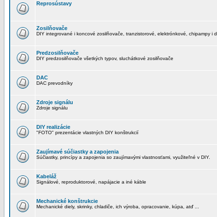
Reprosústavy
Zosilňovače
DIY integrované i koncové zosilňovače, tranzistorové, elektrónkové, chipampy i d
Predzosilňovače
DIY predzosilňovače všetkých typov, sluchátkové zosilňovače
DAC
DAC prevodníky
Zdroje signálu
Zdroje signálu
DIY realizácie
"FOTO" prezentácie vlastných DIY konštrukcií
Zaujímavé súčiastky a zapojenia
Súčiastky, princípy a zapojenia so zaujímavými vlastnosťami, využiteľné v DIY.
Kabeláž
Signálové, reproduktorové, napájacie a iné káble
Mechanické konštrukcie
Mechanické diely, skrinky, chladiče, ich výroba, opracovanie, kúpa, atď ...