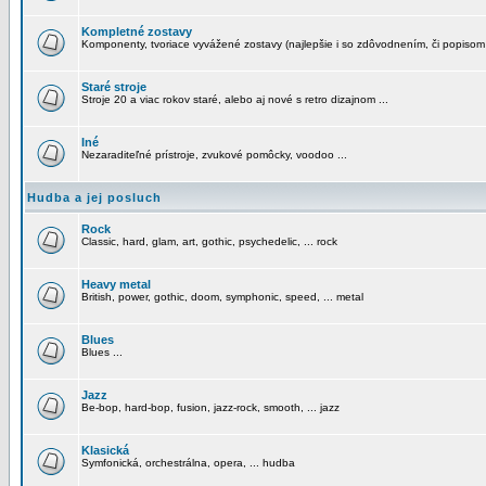
Kompletné zostavy
Komponenty, tvoriace vyvážené zostavy (najlepšie i so zdôvodnením, či popisom
Staré stroje
Stroje 20 a viac rokov staré, alebo aj nové s retro dizajnom ...
Iné
Nezaraditeľné prístroje, zvukové pomôcky, voodoo ...
Hudba a jej posluch
Rock
Classic, hard, glam, art, gothic, psychedelic, ... rock
Heavy metal
British, power, gothic, doom, symphonic, speed, ... metal
Blues
Blues ...
Jazz
Be-bop, hard-bop, fusion, jazz-rock, smooth, ... jazz
Klasická
Symfonická, orchestrálna, opera, ... hudba