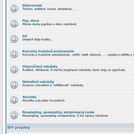
Elektronická
Techno, ambient, house, downbeat, ...
Pop, disco
Rôzne druhy popíkov a disco nahrávok
Iné
Ostatné štýly hudby ...
Koncerty, hudobné predstavenia
Koncerty a hudobné predstavenia - veľké, malé, klubové, ... - popisy a zážitky z 
Odporúčané nahrávky
Kvalitné, obľúbené, či niečím zaujímavé nahrávky, ktoré stoja za vypočutie.
Nekvalitné nahrávky
Zvukovo nekvalitné a "odfláknuté" nahrávky.
Akustika
Akustika a jej vplyv na posluch.
Resampling, upsampling, komprimacia zvuku
Resampling, upsampling, komprimácia, či iné úpravy nahrávok
DIY projekty