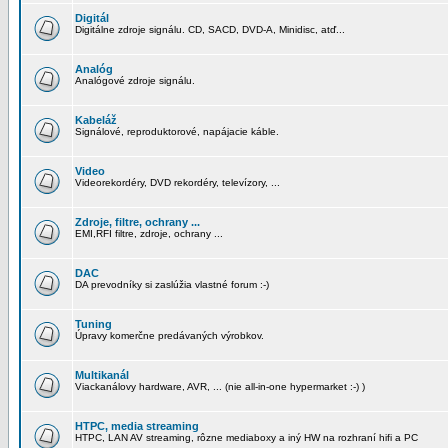
Digitál
Digitálne zdroje signálu. CD, SACD, DVD-A, Minidisc, atď...
Analóg
Analógové zdroje signálu.
Kabeláž
Signálové, reproduktorové, napájacie káble.
Video
Videorekordéry, DVD rekordéry, televízory, ...
Zdroje, filtre, ochrany ...
EMI,RFI filtre, zdroje, ochrany ...
DAC
DA prevodníky si zaslúžia vlastné forum :-)
Tuning
Úpravy komerčne predávaných výrobkov.
Multikanál
Viackanálovy hardware, AVR, ... (nie all-in-one hypermarket :-) )
HTPC, media streaming
HTPC, LAN AV streaming, rôzne mediaboxy a iný HW na rozhraní hifi a PC