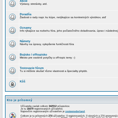
Akcie
Výstavy, stretávky, atd.
Poradňa
Žiadosti o rady napr. ku kúpe, netýkajúce sa konkretných výrobkov, atď
Oznamy
Info týkajúce sa rozbehu fóra, jeho počiatočného dolaďovania, úprav i následnej
Námety
Návrhy na úpravy, vylepšenie funkčnosti fóra
Bojisko / offtopisko
Miesto pre osobné potyčky a off-topic temy :-)
Testovacie fórum
Tu si môžete skušať rôzne vlastnosti a špeciality phpbb.
Kôš
Kto je prítomný
Užívatelia zaslali celkom
342512
príspevkov.
Je tu
18479
registrovaných užívateľov.
Najnovším registrovaným užívateľom je
zesteenederland
.
Celkom je tu prítomných
274
užívateľov: 0 registrovaných, 0 skrytých a 274 anonymn