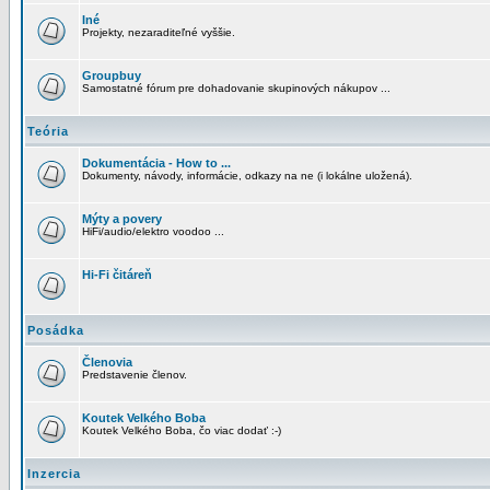
Iné
Projekty, nezaraditeľné vyššie.
Groupbuy
Samostatné fórum pre dohadovanie skupinových nákupov ...
Teória
Dokumentácia - How to ...
Dokumenty, návody, informácie, odkazy na ne (i lokálne uložená).
Mýty a povery
HiFi/audio/elektro voodoo ...
Hi-Fi čitáreň
Posádka
Členovia
Predstavenie členov.
Koutek Velkého Boba
Koutek Velkého Boba, čo viac dodať :-)
Inzercia