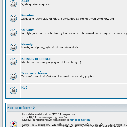
Akcie
Výstavy, stretávky, atd.
Poradňa
Žiadosti o rady napr. ku kúpe, netýkajúce sa konkretných výrobkov, atď
Oznamy
Info týkajúce sa rozbehu fóra, jeho počiatočného dolaďovania, úprav i následnej
Námety
Návrhy na úpravy, vylepšenie funkčnosti fóra
Bojisko / offtopisko
Miesto pre osobné potyčky a off-topic temy :-)
Testovacie fórum
Tu si môžete skušať rôzne vlastnosti a špeciality phpbb.
Kôš
Kto je prítomný
Užívatelia zaslali celkom
342513
príspevkov.
Je tu
18513
registrovaných užívateľov.
Najnovším registrovaným užívateľom je
fun88combrigh
.
Celkom je tu prítomných
233
užívateľov: 0 registrovaných, 0 skrytých a 233 anonymn