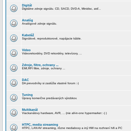
Digitál
Digitálne zdroje signálu. CD, SACD, DVD-A, Minidisc, atď...
Analóg
Analógové zdroje signálu.
Kabeláž
Signálové, reproduktorové, napájacie káble.
Video
Videorekordéry, DVD rekordéry, televízory, ...
Zdroje, filtre, ochrany ...
EMI,RFI filtre, zdroje, ochrany ...
DAC
DA prevodníky si zaslúžia vlastné forum :-)
Tuning
Úpravy komerčne predávaných výrobkov.
Multikanál
Viackanálovy hardware, AVR, ... (nie all-in-one hypermarket :-) )
HTPC, media streaming
HTPC, LAN AV streaming, rôzne mediaboxy a iný HW na rozhraní hifi a PC