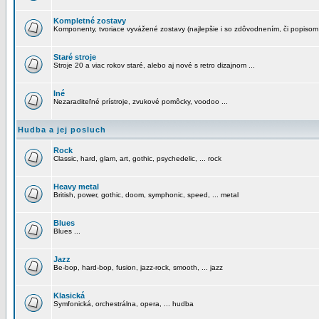
Kompletné zostavy
Komponenty, tvoriace vyvážené zostavy (najlepšie i so zdôvodnením, či popisom
Staré stroje
Stroje 20 a viac rokov staré, alebo aj nové s retro dizajnom ...
Iné
Nezaraditeľné prístroje, zvukové pomôcky, voodoo ...
Hudba a jej posluch
Rock
Classic, hard, glam, art, gothic, psychedelic, ... rock
Heavy metal
British, power, gothic, doom, symphonic, speed, ... metal
Blues
Blues ...
Jazz
Be-bop, hard-bop, fusion, jazz-rock, smooth, ... jazz
Klasická
Symfonická, orchestrálna, opera, ... hudba