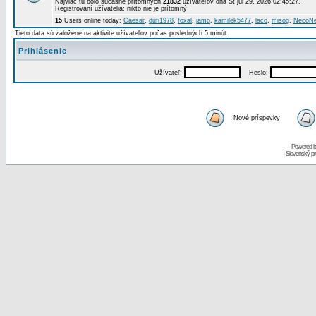
Najviac tu bolo súčasne prítomných
21832
užívateľov dňa St júl 29, 2026 02:45:27.
Registrovaní užívatelia: nikto nie je prítomný
15
Users online today:
Caesar
,
dufi1978
,
foxal
,
jamo
,
kamilek5477
,
laco
,
misog
,
NecoN
Tieto dáta sú založené na aktivite užívateľov počas posledných 5 minút.
Prihlásenie
Užívateľ:
Heslo:
Nové príspevky
Powered 
Slovenský p