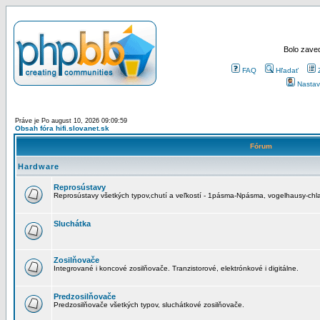
Bolo zaved
FAQ
Hľadať
Nastav
Práve je Po august 10, 2026 09:09:59
Obsah fóra hifi.slovanet.sk
Fórum
Hardware
Reprosústavy
Reprosústavy všetkých typov,chutí a veľkostí - 1pásma-Npásma, vogelhausy-chla
Sluchátka
Zosilňovače
Integrované i koncové zosilňovače. Tranzistorové, elektrónkové i digitálne.
Predzosilňovače
Predzosilňovače všetkých typov, sluchátkové zosilňovače.