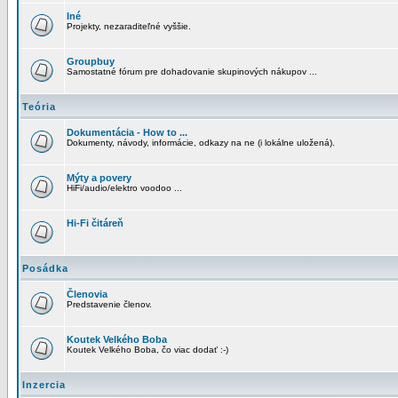
Iné
Projekty, nezaraditeľné vyššie.
Groupbuy
Samostatné fórum pre dohadovanie skupinových nákupov ...
Teória
Dokumentácia - How to ...
Dokumenty, návody, informácie, odkazy na ne (i lokálne uložená).
Mýty a povery
HiFi/audio/elektro voodoo ...
Hi-Fi čitáreň
Posádka
Členovia
Predstavenie členov.
Koutek Velkého Boba
Koutek Velkého Boba, čo viac dodať :-)
Inzercia