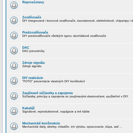
Reprosústavy
Zosilňovače
DIY integrované i koncové zosilňovače, tranzistorové, elektrónkové, chipampy i d
Predzosilňovače
DIY predzosilňovače všetkých typov, sluchátkové zosilňovače
DAC
DAC prevodníky
Zdroje signálu
Zdroje signálu
DIY realizácie
"FOTO" prezentácie vlastných DIY konštrukcií
Zaujímavé súčiastky a zapojenia
Súčiastky, princípy a zapojenia so zaujímavými vlastnosťami, využiteľné v DIY.
Kabeláž
Signálové, reproduktorové, napájacie a iné káble
Mechanické konštrukcie
Mechanické diely, skrinky, chladiče, ich výroba, opracovanie, kúpa, atď ...