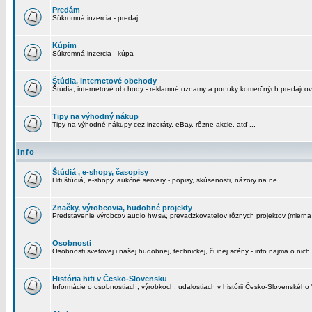
Predám
Súkromná inzercia - predaj
Kúpim
Súkromná inzercia - kúpa
Štúdia, internetové obchody
Štúdia, internetové obchody - reklamné oznamy a ponuky komerčných predajcov
Tipy na výhodný nákup
Tipy na výhodné nákupy cez inzeráty, eBay, rôzne akcie, atď ...
Info
Štúdiá , e-shopy, časopisy
Hifi štúdiá, e-shopy, aukčné servery - popisy, skúsenosti, názory na ne ...
Značky, výrobcovia, hudobné projekty
Predstavenie výrobcov audio hw,sw, prevadzkovateľov rôznych projektov (mierna 
Osobnosti
Osobnosti svetovej i našej hudobnej, technickej, či inej scény - info najmä o nich,
História hifi v Česko-Slovensku
Informácie o osobnostiach, výrobkoch, udalostiach v histórii Česko-Slovenského "