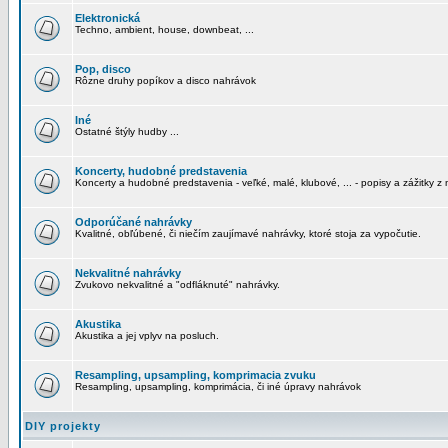
Elektronická
Techno, ambient, house, downbeat, ...
Pop, disco
Rôzne druhy popíkov a disco nahrávok
Iné
Ostatné štýly hudby ...
Koncerty, hudobné predstavenia
Koncerty a hudobné predstavenia - veľké, malé, klubové, ... - popisy a zážitky z 
Odporúčané nahrávky
Kvalitné, obľúbené, či niečím zaujímavé nahrávky, ktoré stoja za vypočutie.
Nekvalitné nahrávky
Zvukovo nekvalitné a "odfláknuté" nahrávky.
Akustika
Akustika a jej vplyv na posluch.
Resampling, upsampling, komprimacia zvuku
Resampling, upsampling, komprimácia, či iné úpravy nahrávok
DIY projekty