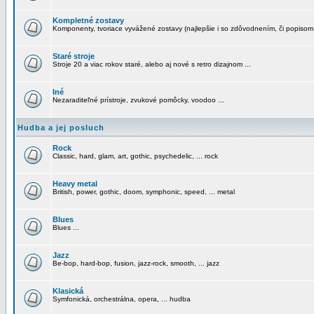
Kompletné zostavy
Komponenty, tvoriace vyvážené zostavy (najlepšie i so zdôvodnením, či popisom
Staré stroje
Stroje 20 a viac rokov staré, alebo aj nové s retro dizajnom ...
Iné
Nezaraditeľné prístroje, zvukové pomôcky, voodoo ...
Hudba a jej posluch
Rock
Classic, hard, glam, art, gothic, psychedelic, ... rock
Heavy metal
British, power, gothic, doom, symphonic, speed, ... metal
Blues
Blues ...
Jazz
Be-bop, hard-bop, fusion, jazz-rock, smooth, ... jazz
Klasická
Symfonická, orchestrálna, opera, ... hudba