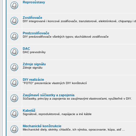
Reprosústavy
Zosilňovače
DIY integrované i koncové zosilňovače, tranzistorové, elektrónkové, chipampy i d
Predzosilňovače
DIY predzosilňovače všetkých typov, sluchátkové zosilňovače
DAC
DAC prevodníky
Zdroje signálu
Zdroje signálu
DIY realizácie
"FOTO" prezentácie vlastných DIY konštrukcií
Zaujímavé súčiastky a zapojenia
Súčiastky, princípy a zapojenia so zaujímavými vlastnosťami, využiteľné v DIY.
Kabeláž
Signálové, reproduktorové, napájacie a iné káble
Mechanické konštrukcie
Mechanické diely, skrinky, chladiče, ich výroba, opracovanie, kúpa, atď ...