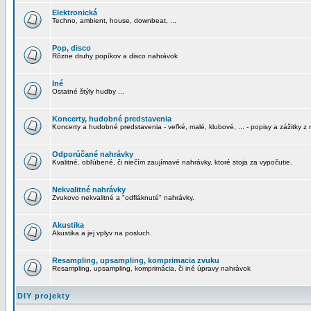
Elektronická
Techno, ambient, house, downbeat, ...
Pop, disco
Rôzne druhy popíkov a disco nahrávok
Iné
Ostatné štýly hudby ...
Koncerty, hudobné predstavenia
Koncerty a hudobné predstavenia - veľké, malé, klubové, ... - popisy a zážitky z 
Odporúčané nahrávky
Kvalitné, obľúbené, či niečím zaujímavé nahrávky, ktoré stoja za vypočutie.
Nekvalitné nahrávky
Zvukovo nekvalitné a "odfláknuté" nahrávky.
Akustika
Akustika a jej vplyv na posluch.
Resampling, upsampling, komprimacia zvuku
Resampling, upsampling, komprimácia, či iné úpravy nahrávok
DIY projekty