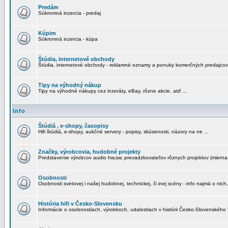
Predám
Súkromná inzercia - predaj
Kúpim
Súkromná inzercia - kúpa
Štúdia, internetové obchody
Štúdia, internetové obchody - reklamné oznamy a ponuky komerčných predajcov
Tipy na výhodný nákup
Tipy na výhodné nákupy cez inzeráty, eBay, rôzne akcie, atď ...
Info
Štúdiá , e-shopy, časopisy
Hifi štúdiá, e-shopy, aukčné servery - popisy, skúsenosti, názory na ne ...
Značky, výrobcovia, hudobné projekty
Predstavenie výrobcov audio hw,sw, prevadzkovateľov rôznych projektov (mierna 
Osobnosti
Osobnosti svetovej i našej hudobnej, technickej, či inej scény - info najmä o nich,
História hifi v Česko-Slovensku
Informácie o osobnostiach, výrobkoch, udalostiach v histórii Česko-Slovenského "