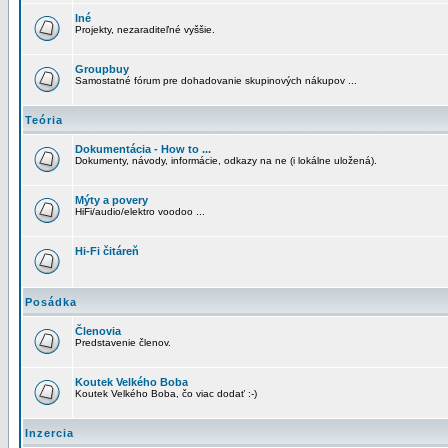
Iné
Projekty, nezaraditeľné vyššie.
Groupbuy
Samostatné fórum pre dohadovanie skupinových nákupov ...
Teória
Dokumentácia - How to ...
Dokumenty, návody, informácie, odkazy na ne (i lokálne uložená).
Mýty a povery
HiFi/audio/elektro voodoo ...
Hi-Fi čitáreň
Posádka
Členovia
Predstavenie členov.
Koutek Velkého Boba
Koutek Velkého Boba, čo viac dodať :-)
Inzercia