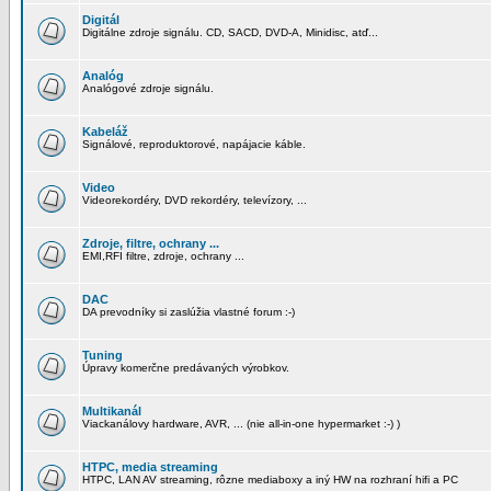
Digitál
Digitálne zdroje signálu. CD, SACD, DVD-A, Minidisc, atď...
Analóg
Analógové zdroje signálu.
Kabeláž
Signálové, reproduktorové, napájacie káble.
Video
Videorekordéry, DVD rekordéry, televízory, ...
Zdroje, filtre, ochrany ...
EMI,RFI filtre, zdroje, ochrany ...
DAC
DA prevodníky si zaslúžia vlastné forum :-)
Tuning
Úpravy komerčne predávaných výrobkov.
Multikanál
Viackanálovy hardware, AVR, ... (nie all-in-one hypermarket :-) )
HTPC, media streaming
HTPC, LAN AV streaming, rôzne mediaboxy a iný HW na rozhraní hifi a PC