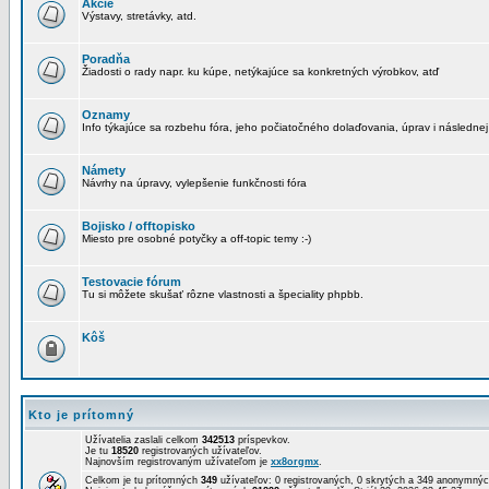
Akcie
Výstavy, stretávky, atd.
Poradňa
Žiadosti o rady napr. ku kúpe, netýkajúce sa konkretných výrobkov, atď
Oznamy
Info týkajúce sa rozbehu fóra, jeho počiatočného dolaďovania, úprav i následnej
Námety
Návrhy na úpravy, vylepšenie funkčnosti fóra
Bojisko / offtopisko
Miesto pre osobné potyčky a off-topic temy :-)
Testovacie fórum
Tu si môžete skušať rôzne vlastnosti a špeciality phpbb.
Kôš
Kto je prítomný
Užívatelia zaslali celkom
342513
príspevkov.
Je tu
18520
registrovaných užívateľov.
Najnovším registrovaným užívateľom je
xx8orgmx
.
Celkom je tu prítomných
349
užívateľov: 0 registrovaných, 0 skrytých a 349 anonymn