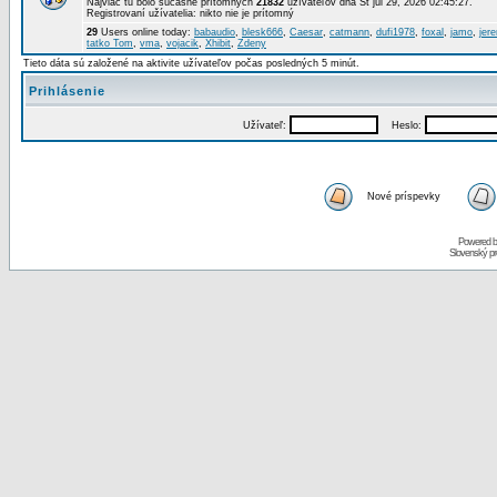
Najviac tu bolo súčasne prítomných
21832
užívateľov dňa St júl 29, 2026 02:45:27.
Registrovaní užívatelia: nikto nie je prítomný
29
Users online today:
babaudio
,
blesk666
,
Caesar
,
catmann
,
dufi1978
,
foxal
,
jamo
,
jer
tatko Tom
,
vma
,
vojacik
,
Xhibit
,
Zdeny
Tieto dáta sú založené na aktivite užívateľov počas posledných 5 minút.
Prihlásenie
Užívateľ:
Heslo:
Nové príspevky
Powered 
Slovenský p