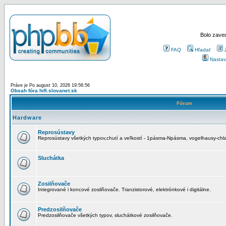
Bolo zaved
FAQ
Hľadať
Nastav
Práve je Po august 10, 2026 19:56:56
Obsah fóra hifi.slovanet.sk
Fórum
Hardware
Reprosústavy
Reprosústavy všetkých typov,chutí a veľkostí - 1pásma-Npásma, vogelhausy-chla
Sluchátka
Zosilňovače
Integrované i koncové zosilňovače. Tranzistorové, elektrónkové i digitálne.
Predzosilňovače
Predzosilňovače všetkých typov, sluchátkové zosilňovače.