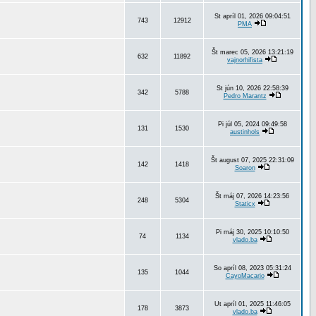
St apríl 01, 2026 09:04:51
743
12912
PMA
Št marec 05, 2026 13:21:19
632
11892
vajnorhifista
St jún 10, 2026 22:58:39
342
5788
Pedro Marantz
Pi júl 05, 2024 09:49:58
131
1530
austinhols
Št august 07, 2025 22:31:09
142
1418
Soaron
Št máj 07, 2026 14:23:56
248
5304
Staticx
Pi máj 30, 2025 10:10:50
74
1134
vlado.ba
So apríl 08, 2023 05:31:24
135
1044
CayoMacario
Ut apríl 01, 2025 11:46:05
178
3873
vlado.ba