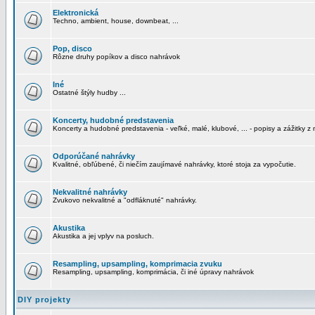
Elektronická
Techno, ambient, house, downbeat, ...
Pop, disco
Rôzne druhy popíkov a disco nahrávok
Iné
Ostatné štýly hudby ...
Koncerty, hudobné predstavenia
Koncerty a hudobné predstavenia - veľké, malé, klubové, ... - popisy a zážitky z 
Odporúčané nahrávky
Kvalitné, obľúbené, či niečím zaujímavé nahrávky, ktoré stoja za vypočutie.
Nekvalitné nahrávky
Zvukovo nekvalitné a "odfláknuté" nahrávky.
Akustika
Akustika a jej vplyv na posluch.
Resampling, upsampling, komprimacia zvuku
Resampling, upsampling, komprimácia, či iné úpravy nahrávok
DIY projekty