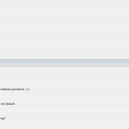
reklama povolená :-) )
 ich dielach.
hifi"