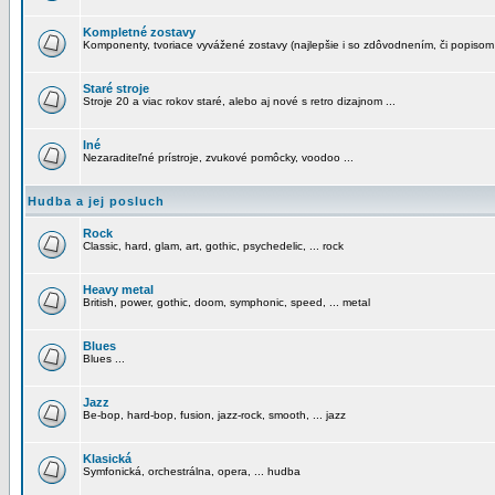
Kompletné zostavy
Komponenty, tvoriace vyvážené zostavy (najlepšie i so zdôvodnením, či popisom
Staré stroje
Stroje 20 a viac rokov staré, alebo aj nové s retro dizajnom ...
Iné
Nezaraditeľné prístroje, zvukové pomôcky, voodoo ...
Hudba a jej posluch
Rock
Classic, hard, glam, art, gothic, psychedelic, ... rock
Heavy metal
British, power, gothic, doom, symphonic, speed, ... metal
Blues
Blues ...
Jazz
Be-bop, hard-bop, fusion, jazz-rock, smooth, ... jazz
Klasická
Symfonická, orchestrálna, opera, ... hudba