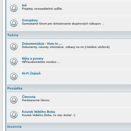
Iné
Projekty, nezaraditeľné vyššie.
Groupbuy
Samostatné fórum pre dohadovanie skupinových nákupov ...
Teória
Dokumentácia - How to ...
Dokumenty, návody, informácie, odkazy na ne (i lokálne uložená).
Mýty a povery
HiFi/audio/elektro voodoo ...
Hi-Fi čitáreň
Posádka
Členovia
Predstavenie členov.
Koutek Velkého Boba
Koutek Velkého Boba, čo viac dodať :-)
Inzercia