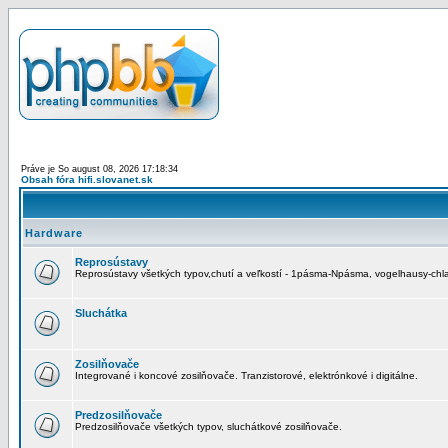
Práve je So august 08, 2026 17:18:34
Obsah fóra hifi.slovanet.sk
Hardware
Reprosústavy
Reprosústavy všetkých typov,chutí a veľkostí - 1pásma-Npásma, vogelhausy-chla
Sluchátka
Zosilňovače
Integrované i koncové zosilňovače. Tranzistorové, elektrónkové i digitálne.
Predzosilňovače
Predzosilňovače všetkých typov, sluchátkové zosilňovače.