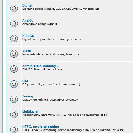
Digitál
Digitálne zdroje signálu. CD, SACD, DVD-A, Minidisc, atď...
Analóg
Analógové zdroje signálu.
Kabeláž
Signálové, reproduktorové, napájacie káble.
Video
Videorekordéry, DVD rekordéry, televízory, ...
Zdroje, filtre, ochrany ...
EMI,RFI filtre, zdroje, ochrany ...
DAC
DA prevodníky si zaslúžia vlastné forum :-)
Tuning
Úpravy komerčne predávaných výrobkov.
Multikanál
Viackanálovy hardware, AVR, ... (nie all-in-one hypermarket :-) )
HTPC, media streaming
HTPC, LAN AV streaming, rôzne mediaboxy a iný HW na rozhraní hifi a PC