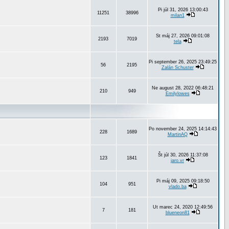
Pi júl 31, 2026 13:00:43
11251
38996
milan1
St máj 27, 2026 09:01:08
2193
7019
tela
Pi september 26, 2025 23:49:25
56
2195
Zalán Schuster
Ne august 28, 2022 06:48:21
210
949
Emilylowes
Po november 24, 2025 14:14:43
228
1689
MartinAQ
Št júl 30, 2026 11:37:08
123
1841
jaro.vr
Pi máj 09, 2025 09:18:50
104
951
vlado.ba
Ut marec 24, 2020 12:49:56
7
181
blueneon81