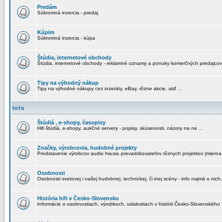
Predám
Súkromná inzercia - predaj
Kúpim
Súkromná inzercia - kúpa
Štúdia, internetové obchody
Štúdia, internetové obchody - reklamné oznamy a ponuky komerčných predajcov
Tipy na výhodný nákup
Tipy na výhodné nákupy cez inzeráty, eBay, rôzne akcie, atď ...
Info
Štúdiá , e-shopy, časopisy
Hifi štúdiá, e-shopy, aukčné servery - popisy, skúsenosti, názory na ne ...
Značky, výrobcovia, hudobné projekty
Predstavenie výrobcov audio hw,sw, prevadzkovateľov rôznych projektov (mierna 
Osobnosti
Osobnosti svetovej i našej hudobnej, technickej, či inej scény - info najmä o nich,
História hifi v Česko-Slovensku
Informácie o osobnostiach, výrobkoch, udalostiach v histórii Česko-Slovenského "