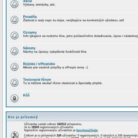
Akcie
Výstavy, stretávky, atd.
Poradňa
Žiadosti o rady napr. ku kúpe, netýkajúce sa konkretných výrobkov, atď
Oznamy
Info týkajúce sa rozbehu fóra, jeho počiatočného dolaďovania, úprav i následnej
Námety
Návrhy na úpravy, vylepšenie funkčnosti fóra
Bojisko / offtopisko
Miesto pre osobné potyčky a off-topic temy :-)
Testovacie fórum
Tu si môžete skušať rôzne vlastnosti a špeciality phpbb.
Kôš
Kto je prítomný
Užívatelia zaslali celkom
342512
príspevkov.
Je tu
18503
registrovaných užívateľov.
Najnovším registrovaným užívateľom je
keonhacai5sale
.
Celkom je tu prítomných
249
užívateľov: 0 registrovaných, 0 skrytých a 249 anonymn