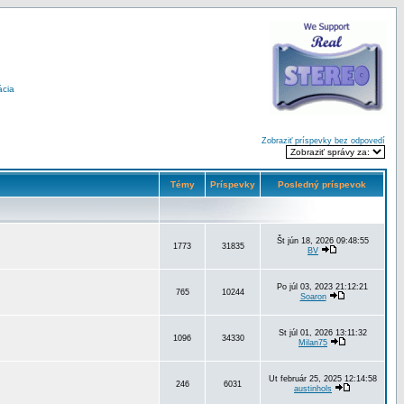
ácia
Zobraziť príspevky bez odpovedí
Témy
Príspevky
Posledný príspevok
Št jún 18, 2026 09:48:55
1773
31835
BV
Po júl 03, 2023 21:12:21
765
10244
Soaron
St júl 01, 2026 13:11:32
1096
34330
Milan75
Ut február 25, 2025 12:14:58
246
6031
austinhols