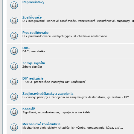
Reprosústavy
Zosilňovače
DIY integrované i koncové zosilňovače, tranzistorové, elektrónkové, chipampy i d
Predzosilňovače
DIY predzosilňovače všetkých typov, sluchátkové zosilňovače
DAC
DAC prevodníky
Zdroje signálu
Zdroje signálu
DIY realizácie
"FOTO" prezentácie vlastných DIY konštrukcií
Zaujímavé súčiastky a zapojenia
Súčiastky, princípy a zapojenia so zaujímavými vlastnosťami, využiteľné v DIY.
Kabeláž
Signálové, reproduktorové, napájacie a iné káble
Mechanické konštrukcie
Mechanické diely, skrinky, chladiče, ich výroba, opracovanie, kúpa, atď ...