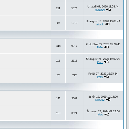
Ut apríl 07, 2026 11:53:44
211
5374
duran90
Ut august 18, 2020 13:06:44
49
1010
vita_k
Pi október 03, 2025 05:48:43
348
9217
PMA
Št august 21, 2025 19:07:20
118
2618
Paco
Po júl 27, 2026 16:55:24
47
727
PMA
Št jún 19, 2025 19:14:20
142
3662
lubo212
Št marec 28, 2024 09:23:56
110
3521
miero