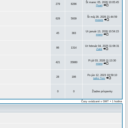
Št marec 05, 2026 10:05:45
279
8286
Quart
Št máj 28, 2026 21:44:59
629
5939
moses
Ut január 13, 2026 10:54:15
45
383
miero
Ut február 04, 2025 11:06:31
86
1314
Zakk
Pi júl 03, 2026 11:13:30
421
35880
miero
Po jún 12, 2023 18:59:10
28
186
tatko Tom
0
0
Žiadne príspevky
Časy uvádzané v GMT + 1 hodina