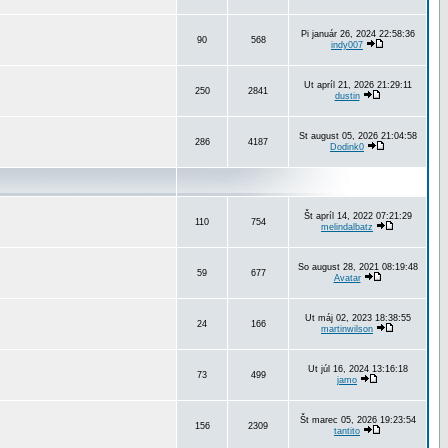
Pi január 26, 2024 22:58:36
90
568
indy007
Ut apríl 21, 2026 21:29:11
250
2841
dustin
St august 05, 2026 21:04:58
286
4187
Dodink0
Št apríl 14, 2022 07:21:29
110
754
melindalbatz
So august 28, 2021 08:19:48
59
677
Avatar
Ut máj 02, 2023 18:38:55
24
166
martinwilson
Ut júl 16, 2024 13:16:18
73
499
jamo
Št marec 05, 2026 19:23:54
156
2309
tantito