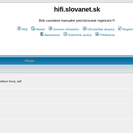
hifi.slovanet.sk
Bolo zavedene manualne potvrdzovanie registracii !!!
FAQ
Hľadať
Zoznam užívateľov
Užívateľské skupiny
Registr
Nastavenia
Súkromné správy
Prihlásenie
Fórum
diace boxy, atď