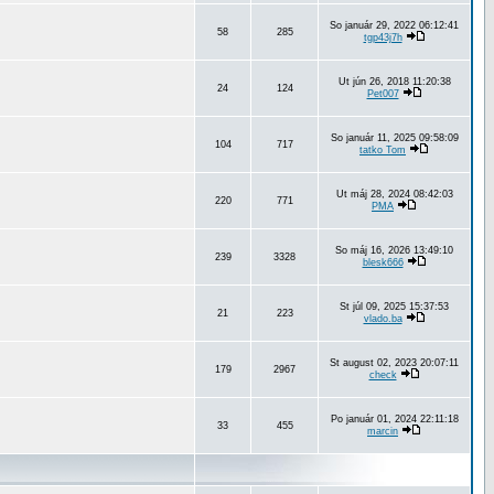
So január 29, 2022 06:12:41
58
285
tgp43j7h
Ut jún 26, 2018 11:20:38
24
124
Pet007
So január 11, 2025 09:58:09
104
717
tatko Tom
Ut máj 28, 2024 08:42:03
220
771
PMA
So máj 16, 2026 13:49:10
239
3328
blesk666
St júl 09, 2025 15:37:53
21
223
vlado.ba
St august 02, 2023 20:07:11
179
2967
check
Po január 01, 2024 22:11:18
33
455
marcin