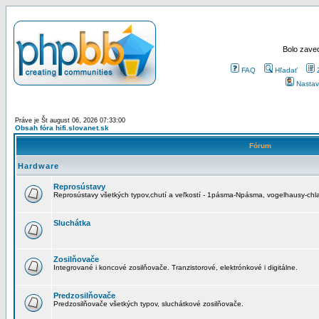
Bolo zaved
FAQ
Hľadať
Nastav
Práve je Št august 06, 2026 07:33:00
Obsah fóra hifi.slovanet.sk
Fórum
Hardware
Reprosústavy
Reprosústavy všetkých typov,chutí a veľkostí - 1pásma-Npásma, vogelhausy-chla
Sluchátka
Zosilňovače
Integrované i koncové zosilňovače. Tranzistorové, elektrónkové i digitálne.
Predzosilňovače
Predzosilňovače všetkých typov, sluchátkové zosilňovače.