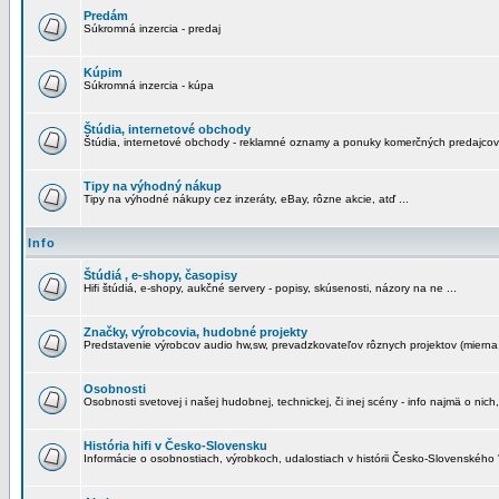
Predám
Súkromná inzercia - predaj
Kúpim
Súkromná inzercia - kúpa
Štúdia, internetové obchody
Štúdia, internetové obchody - reklamné oznamy a ponuky komerčných predajcov
Tipy na výhodný nákup
Tipy na výhodné nákupy cez inzeráty, eBay, rôzne akcie, atď ...
Info
Štúdiá , e-shopy, časopisy
Hifi štúdiá, e-shopy, aukčné servery - popisy, skúsenosti, názory na ne ...
Značky, výrobcovia, hudobné projekty
Predstavenie výrobcov audio hw,sw, prevadzkovateľov rôznych projektov (mierna 
Osobnosti
Osobnosti svetovej i našej hudobnej, technickej, či inej scény - info najmä o nich,
História hifi v Česko-Slovensku
Informácie o osobnostiach, výrobkoch, udalostiach v histórii Česko-Slovenského "