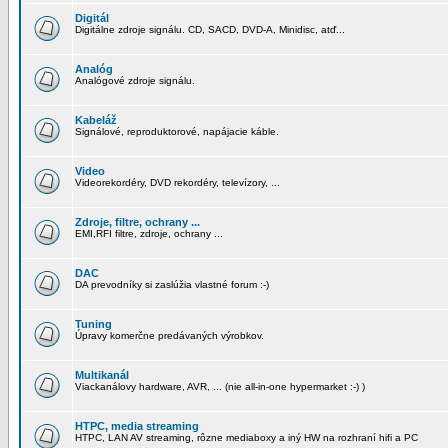
Digitál
Digitálne zdroje signálu. CD, SACD, DVD-A, Minidisc, atď...
Analóg
Analógové zdroje signálu.
Kabeláž
Signálové, reproduktorové, napájacie káble.
Video
Videorekordéry, DVD rekordéry, televízory, ...
Zdroje, filtre, ochrany ...
EMI,RFI filtre, zdroje, ochrany ...
DAC
DA prevodníky si zaslúžia vlastné forum :-)
Tuning
Úpravy komerčne predávaných výrobkov.
Multikanál
Viackanálovy hardware, AVR, ... (nie all-in-one hypermarket :-) )
HTPC, media streaming
HTPC, LAN AV streaming, rôzne mediaboxy a iný HW na rozhraní hifi a PC