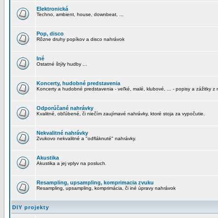
Elektronická
Techno, ambient, house, downbeat, ...
Pop, disco
Rôzne druhy popíkov a disco nahrávok
Iné
Ostatné štýly hudby ...
Koncerty, hudobné predstavenia
Koncerty a hudobné predstavenia - veľké, malé, klubové, ... - popisy a zážitky z 
Odporúčané nahrávky
Kvalitné, obľúbené, či niečím zaujímavé nahrávky, ktoré stoja za vypočutie.
Nekvalitné nahrávky
Zvukovo nekvalitné a "odfláknuté" nahrávky.
Akustika
Akustika a jej vplyv na posluch.
Resampling, upsampling, komprimacia zvuku
Resampling, upsampling, komprimácia, či iné úpravy nahrávok
DIY projekty