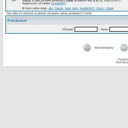
Najviac tu bolo súčasne prítomných
21832
užívateľov dňa St júl 29, 2026 02:45:27.
Registrovaní užívatelia:
kamilek5477
8
Users online today:
alfa
,
Caesar
,
foxal
,
jamo
,
kamilek5477
,
Staticx
,
Zdeny
Tieto dáta sú založené na aktivite užívateľov počas posledných 5 minút.
Prihlásenie
Užívateľ:
Heslo:
Nové príspevky
Powered 
Slovenský p