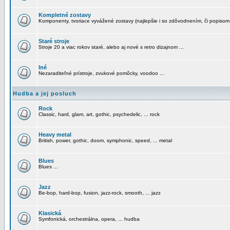
Kompletné zostavy
Komponenty, tvoriace vyvážené zostavy (najlepšie i so zdôvodnením, či popisom
Staré stroje
Stroje 20 a viac rokov staré, alebo aj nové s retro dizajnom ...
Iné
Nezaraditeľné prístroje, zvukové pomôcky, voodoo ...
Hudba a jej posluch
Rock
Classic, hard, glam, art, gothic, psychedelic, ... rock
Heavy metal
British, power, gothic, doom, symphonic, speed, ... metal
Blues
Blues ...
Jazz
Be-bop, hard-bop, fusion, jazz-rock, smooth, ... jazz
Klasická
Symfonická, orchestrálna, opera, ... hudba