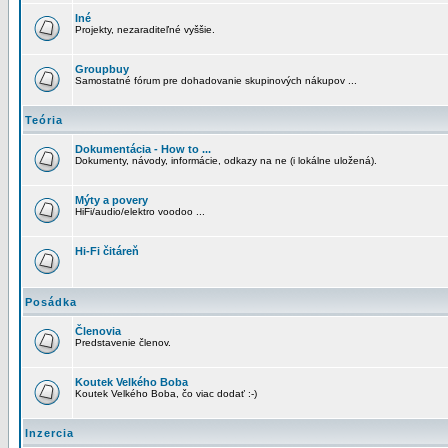
Iné
Projekty, nezaraditeľné vyššie.
Groupbuy
Samostatné fórum pre dohadovanie skupinových nákupov ...
Teória
Dokumentácia - How to ...
Dokumenty, návody, informácie, odkazy na ne (i lokálne uložená).
Mýty a povery
HiFi/audio/elektro voodoo ...
Hi-Fi čitáreň
Posádka
Členovia
Predstavenie členov.
Koutek Velkého Boba
Koutek Velkého Boba, čo viac dodať :-)
Inzercia