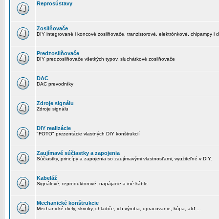
Reprosústavy
Zosilňovače
DIY integrované i koncové zosilňovače, tranzistorové, elektrónkové, chipampy i d
Predzosilňovače
DIY predzosilňovače všetkých typov, sluchátkové zosilňovače
DAC
DAC prevodníky
Zdroje signálu
Zdroje signálu
DIY realizácie
"FOTO" prezentácie vlastných DIY konštrukcií
Zaujímavé súčiastky a zapojenia
Súčiastky, princípy a zapojenia so zaujímavými vlastnosťami, využiteľné v DIY.
Kabeláž
Signálové, reproduktorové, napájacie a iné káble
Mechanické konštrukcie
Mechanické diely, skrinky, chladiče, ich výroba, opracovanie, kúpa, atď ...