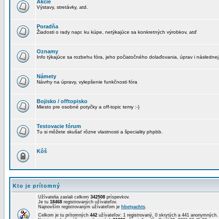
Akcie
Výstavy, stretávky, atd.
Poradňa
Žiadosti o rady napr. ku kúpe, netýkajúce sa konkretných výrobkov, atď
Oznamy
Info týkajúce sa rozbehu fóra, jeho počiatočného dolaďovania, úprav i následnej
Námety
Návrhy na úpravy, vylepšenie funkčnosti fóra
Bojisko / offtopisko
Miesto pre osobné potyčky a off-topic temy :-)
Testovacie fórum
Tu si môžete skušať rôzne vlastnosti a špeciality phpbb.
Kôš
Kto je prítomný
Užívatelia zaslali celkom
342508
príspevkov.
Je tu
18468
registrovaných užívateľov.
Najnovším registrovaným užívateľom je
hbetyachts
.
Celkom je tu prítomných
442
užívateľov: 1 registrovaný, 0 skrytých a 441 anonymných