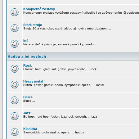
Kompletné zostavy
Komponenty, tvoriace vyvážené zostavy (najlepšie i so zdôvodnením, či popisom
Staré stroje
Stroje 20 a viac rokov staré, alebo aj nové s retro dizajnom ...
Iné
Nezaraditeľné prístroje, zvukové pomôcky, voodoo ...
Hudba a jej posluch
Rock
Classic, hard, glam, art, gothic, psychedelic, ... rock
Heavy metal
British, power, gothic, doom, symphonic, speed, ... metal
Blues
Blues ...
Jazz
Be-bop, hard-bop, fusion, jazz-rock, smooth, ... jazz
Klasická
Symfonická, orchestrálna, opera, ... hudba