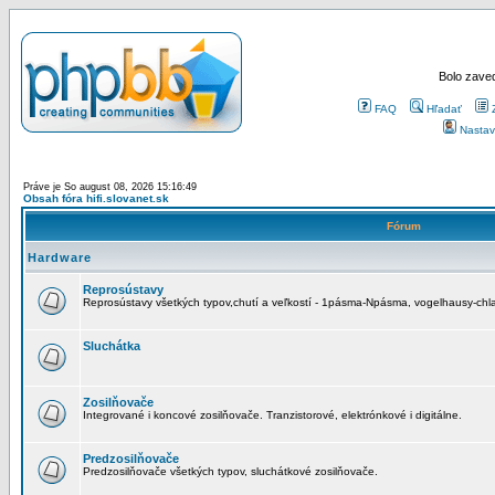
Bolo zaved
FAQ
Hľadať
Nastav
Práve je So august 08, 2026 15:16:49
Obsah fóra hifi.slovanet.sk
Fórum
Hardware
Reprosústavy
Reprosústavy všetkých typov,chutí a veľkostí - 1pásma-Npásma, vogelhausy-chla
Sluchátka
Zosilňovače
Integrované i koncové zosilňovače. Tranzistorové, elektrónkové i digitálne.
Predzosilňovače
Predzosilňovače všetkých typov, sluchátkové zosilňovače.