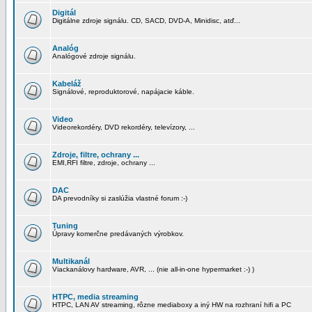
Digitál
Digitálne zdroje signálu. CD, SACD, DVD-A, Minidisc, atď...
Analóg
Analógové zdroje signálu.
Kabeláž
Signálové, reproduktorové, napájacie káble.
Video
Videorekordéry, DVD rekordéry, televízory, ...
Zdroje, filtre, ochrany ...
EMI,RFI filtre, zdroje, ochrany ...
DAC
DA prevodníky si zaslúžia vlastné forum :-)
Tuning
Úpravy komerčne predávaných výrobkov.
Multikanál
Viackanálovy hardware, AVR, ... (nie all-in-one hypermarket :-) )
HTPC, media streaming
HTPC, LAN AV streaming, rôzne mediaboxy a iný HW na rozhraní hifi a PC