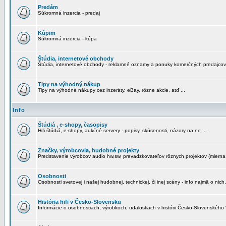
Predám
Súkromná inzercia - predaj
Kúpim
Súkromná inzercia - kúpa
Štúdia, internetové obchody
Štúdia, internetové obchody - reklamné oznamy a ponuky komerčných predajcov
Tipy na výhodný nákup
Tipy na výhodné nákupy cez inzeráty, eBay, rôzne akcie, atď ...
Info
Štúdiá , e-shopy, časopisy
Hifi štúdiá, e-shopy, aukčné servery - popisy, skúsenosti, názory na ne ...
Značky, výrobcovia, hudobné projekty
Predstavenie výrobcov audio hw,sw, prevadzkovateľov rôznych projektov (mierna 
Osobnosti
Osobnosti svetovej i našej hudobnej, technickej, či inej scény - info najmä o nich,
História hifi v Česko-Slovensku
Informácie o osobnostiach, výrobkoch, udalostiach v histórii Česko-Slovenského "