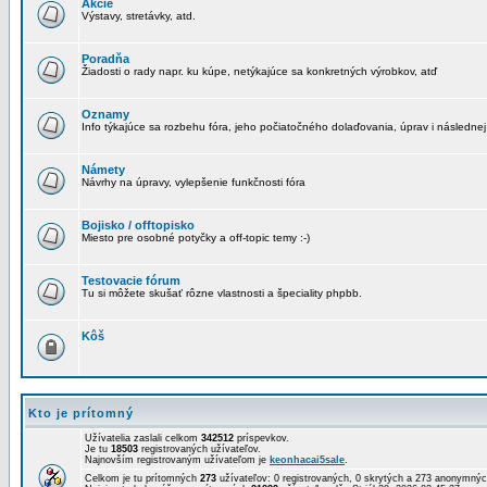
Akcie
Výstavy, stretávky, atd.
Poradňa
Žiadosti o rady napr. ku kúpe, netýkajúce sa konkretných výrobkov, atď
Oznamy
Info týkajúce sa rozbehu fóra, jeho počiatočného dolaďovania, úprav i následnej
Námety
Návrhy na úpravy, vylepšenie funkčnosti fóra
Bojisko / offtopisko
Miesto pre osobné potyčky a off-topic temy :-)
Testovacie fórum
Tu si môžete skušať rôzne vlastnosti a špeciality phpbb.
Kôš
Kto je prítomný
Užívatelia zaslali celkom
342512
príspevkov.
Je tu
18503
registrovaných užívateľov.
Najnovším registrovaným užívateľom je
keonhacai5sale
.
Celkom je tu prítomných
273
užívateľov: 0 registrovaných, 0 skrytých a 273 anonymn