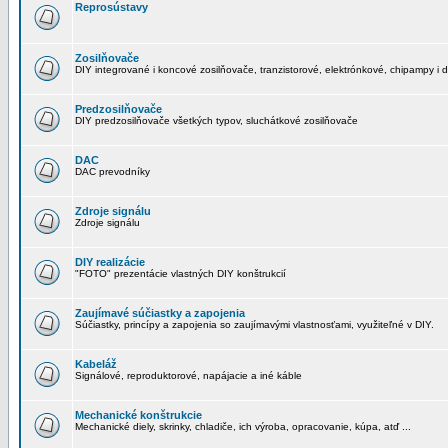
Reprosústavy
Zosilňovače
DIY integrované i koncové zosilňovače, tranzistorové, elektrónkové, chipampy i d
Predzosilňovače
DIY predzosilňovače všetkých typov, sluchátkové zosilňovače
DAC
DAC prevodníky
Zdroje signálu
Zdroje signálu
DIY realizácie
"FOTO" prezentácie vlastných DIY konštrukcií
Zaujímavé súčiastky a zapojenia
Súčiastky, princípy a zapojenia so zaujímavými vlastnosťami, využiteľné v DIY.
Kabeláž
Signálové, reproduktorové, napájacie a iné káble
Mechanické konštrukcie
Mechanické diely, skrinky, chladiče, ich výroba, opracovanie, kúpa, atď ...