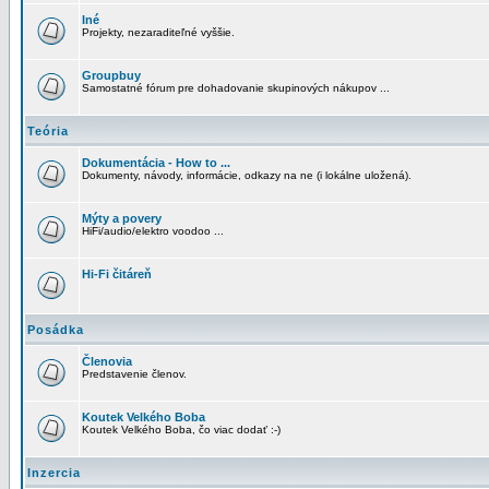
Iné
Projekty, nezaraditeľné vyššie.
Groupbuy
Samostatné fórum pre dohadovanie skupinových nákupov ...
Teória
Dokumentácia - How to ...
Dokumenty, návody, informácie, odkazy na ne (i lokálne uložená).
Mýty a povery
HiFi/audio/elektro voodoo ...
Hi-Fi čitáreň
Posádka
Členovia
Predstavenie členov.
Koutek Velkého Boba
Koutek Velkého Boba, čo viac dodať :-)
Inzercia