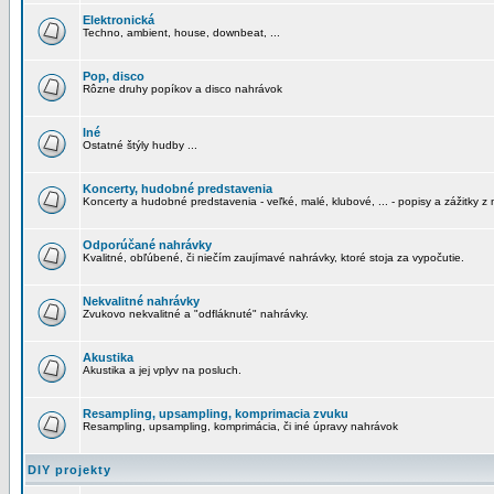
Elektronická
Techno, ambient, house, downbeat, ...
Pop, disco
Rôzne druhy popíkov a disco nahrávok
Iné
Ostatné štýly hudby ...
Koncerty, hudobné predstavenia
Koncerty a hudobné predstavenia - veľké, malé, klubové, ... - popisy a zážitky z 
Odporúčané nahrávky
Kvalitné, obľúbené, či niečím zaujímavé nahrávky, ktoré stoja za vypočutie.
Nekvalitné nahrávky
Zvukovo nekvalitné a "odfláknuté" nahrávky.
Akustika
Akustika a jej vplyv na posluch.
Resampling, upsampling, komprimacia zvuku
Resampling, upsampling, komprimácia, či iné úpravy nahrávok
DIY projekty