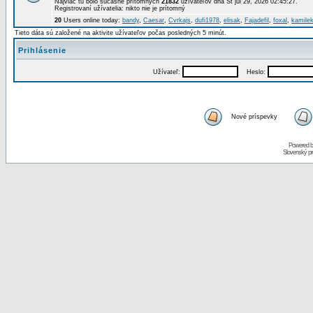
Najviac tu bolo súčasne prítomných
21832
užívateľov dňa St júl 29, 2026 02:45:27.
Registrovaní užívatelia: nikto nie je prítomný
20
Users online today:
bandy
,
Caesar
,
Cvrkajs
,
dufi1978
,
elisak
,
Fajadefil
,
foxal
,
kamile
Tieto dáta sú založené na aktivite užívateľov počas posledných 5 minút.
Prihlásenie
Užívateľ:
Heslo:
Nové príspevky
Powered 
Slovenský p