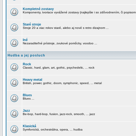
Kompletné zostavy
Komponenty, tvoriace vyvážené zostavy (najlepšie i so zdôvodnením, či popisom
Staré stroje
Stroje 20 a viac rokov staré, alebo aj nové s retro dizajnom ...
Iné
Nezaraditeľné prístroje, zvukové pomôcky, voodoo ...
Hudba a jej posluch
Rock
Classic, hard, glam, art, gothic, psychedelic, ... rock
Heavy metal
British, power, gothic, doom, symphonic, speed, ... metal
Blues
Blues ...
Jazz
Be-bop, hard-bop, fusion, jazz-rock, smooth, ... jazz
Klasická
Symfonická, orchestrálna, opera, ... hudba