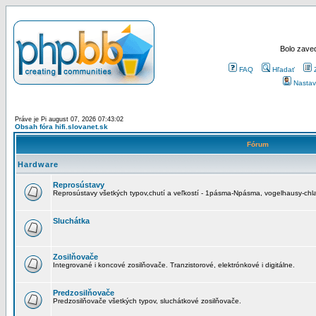
Bolo zaved
FAQ
Hľadať
Nastav
Práve je Pi august 07, 2026 07:43:02
Obsah fóra hifi.slovanet.sk
Fórum
Hardware
Reprosústavy
Reprosústavy všetkých typov,chutí a veľkostí - 1pásma-Npásma, vogelhausy-chla
Sluchátka
Zosilňovače
Integrované i koncové zosilňovače. Tranzistorové, elektrónkové i digitálne.
Predzosilňovače
Predzosilňovače všetkých typov, sluchátkové zosilňovače.