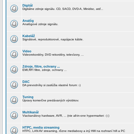
Digitál
Digitálne zdroje signálu. CD, SACD, DVD-A, Minidisc, atď...
Analóg
Analógové zdroje signálu.
Kabeláž
Signálové, reproduktorové, napájacie káble.
Video
Videorekordéry, DVD rekordéry, televízory, ...
Zdroje, filtre, ochrany ...
EMI,RFI filtre, zdroje, ochrany ...
DAC
DA prevodníky si zaslúžia vlastné forum :-)
Tuning
Úpravy komerčne predávaných výrobkov.
Multikanál
Viackanálovy hardware, AVR, ... (nie all-in-one hypermarket :-) )
HTPC, media streaming
HTPC, LAN AV streaming, rôzne mediaboxy a iný HW na rozhraní hifi a PC