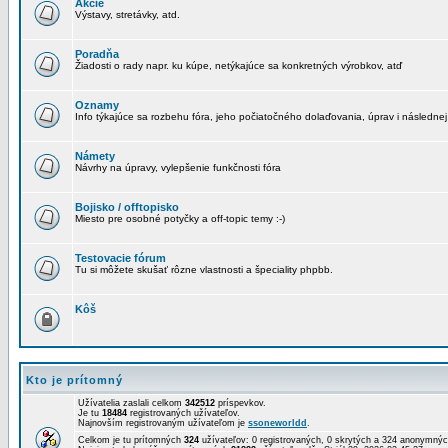
Akcie
Výstavy, stretávky, atd.
Poradňa
Žiadosti o rady napr. ku kúpe, netýkajúce sa konkretných výrobkov, atď
Oznamy
Info týkajúce sa rozbehu fóra, jeho počiatočného dolaďovania, úprav i následnej
Námety
Návrhy na úpravy, vylepšenie funkčnosti fóra
Bojisko / offtopisko
Miesto pre osobné potyčky a off-topic temy :-)
Testovacie fórum
Tu si môžete skušať rôzne vlastnosti a špeciality phpbb.
Kôš
Kto je prítomný
Užívatelia zaslali celkom
342512
príspevkov.
Je tu
18484
registrovaných užívateľov.
Najnovším registrovaným užívateľom je
ssoneworldd
.
Celkom je tu prítomných
324
užívateľov: 0 registrovaných, 0 skrytých a 324 anonymn