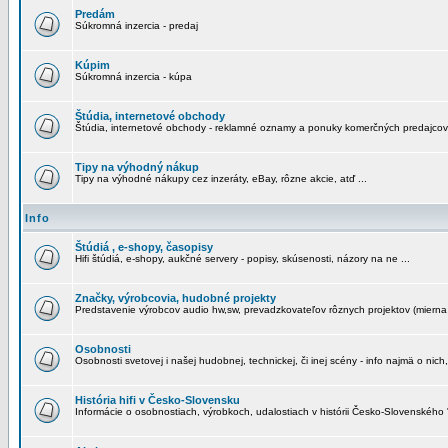
Predám
Súkromná inzercia - predaj
Kúpim
Súkromná inzercia - kúpa
Štúdia, internetové obchody
Štúdia, internetové obchody - reklamné oznamy a ponuky komerčných predajcov
Tipy na výhodný nákup
Tipy na výhodné nákupy cez inzeráty, eBay, rôzne akcie, atď ...
Info
Štúdiá , e-shopy, časopisy
Hifi štúdiá, e-shopy, aukčné servery - popisy, skúsenosti, názory na ne ...
Značky, výrobcovia, hudobné projekty
Predstavenie výrobcov audio hw,sw, prevadzkovateľov rôznych projektov (mierna 
Osobnosti
Osobnosti svetovej i našej hudobnej, technickej, či inej scény - info najmä o nich,
História hifi v Česko-Slovensku
Informácie o osobnostiach, výrobkoch, udalostiach v histórii Česko-Slovenského "