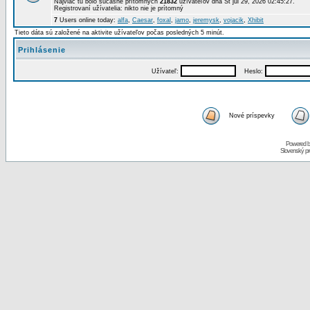
Najviac tu bolo súčasne prítomných
21832
užívateľov dňa St júl 29, 2026 02:45:27.
Registrovaní užívatelia: nikto nie je prítomný
7
Users online today:
alfa
,
Caesar
,
foxal
,
jamo
,
jeremysk
,
vojacik
,
Xhibit
Tieto dáta sú založené na aktivite užívateľov počas posledných 5 minút.
Prihlásenie
Užívateľ:
Heslo:
Nové príspevky
Powered 
Slovenský p