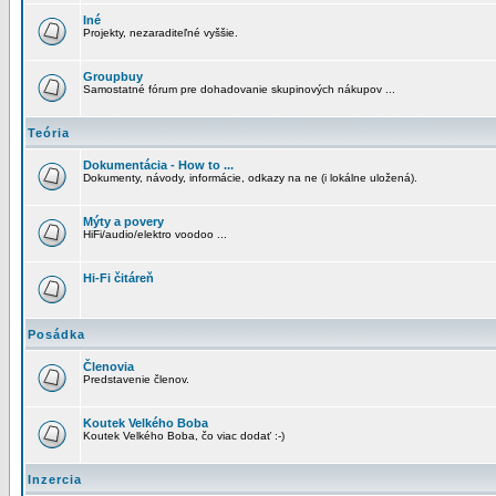
Iné
Projekty, nezaraditeľné vyššie.
Groupbuy
Samostatné fórum pre dohadovanie skupinových nákupov ...
Teória
Dokumentácia - How to ...
Dokumenty, návody, informácie, odkazy na ne (i lokálne uložená).
Mýty a povery
HiFi/audio/elektro voodoo ...
Hi-Fi čitáreň
Posádka
Členovia
Predstavenie členov.
Koutek Velkého Boba
Koutek Velkého Boba, čo viac dodať :-)
Inzercia