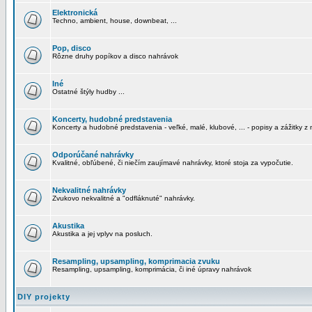
Elektronická
Techno, ambient, house, downbeat, ...
Pop, disco
Rôzne druhy popíkov a disco nahrávok
Iné
Ostatné štýly hudby ...
Koncerty, hudobné predstavenia
Koncerty a hudobné predstavenia - veľké, malé, klubové, ... - popisy a zážitky z 
Odporúčané nahrávky
Kvalitné, obľúbené, či niečím zaujímavé nahrávky, ktoré stoja za vypočutie.
Nekvalitné nahrávky
Zvukovo nekvalitné a "odfláknuté" nahrávky.
Akustika
Akustika a jej vplyv na posluch.
Resampling, upsampling, komprimacia zvuku
Resampling, upsampling, komprimácia, či iné úpravy nahrávok
DIY projekty