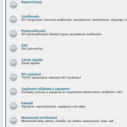
Reprosústavy
Zosilňovače
DIY integrované i koncové zosilňovače, tranzistorové, elektrónkové, chipampy i d
Predzosilňovače
DIY predzosilňovače všetkých typov, sluchátkové zosilňovače
DAC
DAC prevodníky
Zdroje signálu
Zdroje signálu
DIY realizácie
"FOTO" prezentácie vlastných DIY konštrukcií
Zaujímavé súčiastky a zapojenia
Súčiastky, princípy a zapojenia so zaujímavými vlastnosťami, využiteľné v DIY.
Kabeláž
Signálové, reproduktorové, napájacie a iné káble
Mechanické konštrukcie
Mechanické diely, skrinky, chladiče, ich výroba, opracovanie, kúpa, atď ...