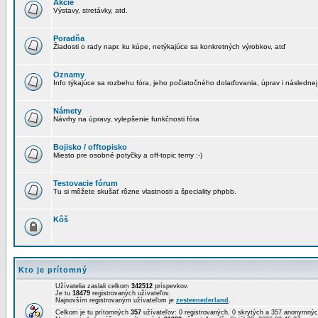
Akcie
Výstavy, stretávky, atd.
Poradňa
Žiadosti o rady napr. ku kúpe, netýkajúce sa konkretných výrobkov, atď
Oznamy
Info týkajúce sa rozbehu fóra, jeho počiatočného dolaďovania, úprav i následnej
Námety
Návrhy na úpravy, vylepšenie funkčnosti fóra
Bojisko / offtopisko
Miesto pre osobné potyčky a off-topic temy :-)
Testovacie fórum
Tu si môžete skušať rôzne vlastnosti a špeciality phpbb.
Kôš
Kto je prítomný
Užívatelia zaslali celkom
342512
príspevkov.
Je tu
18479
registrovaných užívateľov.
Najnovším registrovaným užívateľom je
zesteenederland
.
Celkom je tu prítomných
357
užívateľov: 0 registrovaných, 0 skrytých a 357 anonymn