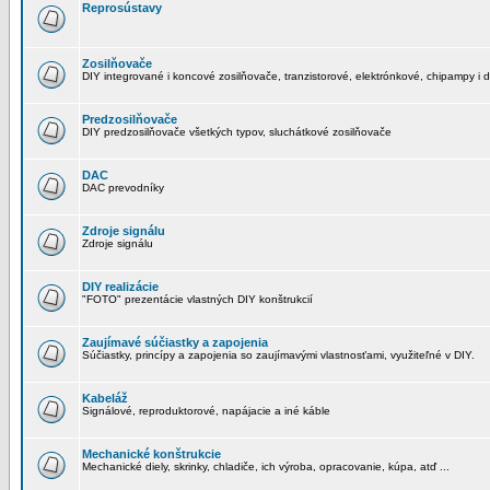
Reprosústavy
Zosilňovače
DIY integrované i koncové zosilňovače, tranzistorové, elektrónkové, chipampy i d
Predzosilňovače
DIY predzosilňovače všetkých typov, sluchátkové zosilňovače
DAC
DAC prevodníky
Zdroje signálu
Zdroje signálu
DIY realizácie
"FOTO" prezentácie vlastných DIY konštrukcií
Zaujímavé súčiastky a zapojenia
Súčiastky, princípy a zapojenia so zaujímavými vlastnosťami, využiteľné v DIY.
Kabeláž
Signálové, reproduktorové, napájacie a iné káble
Mechanické konštrukcie
Mechanické diely, skrinky, chladiče, ich výroba, opracovanie, kúpa, atď ...