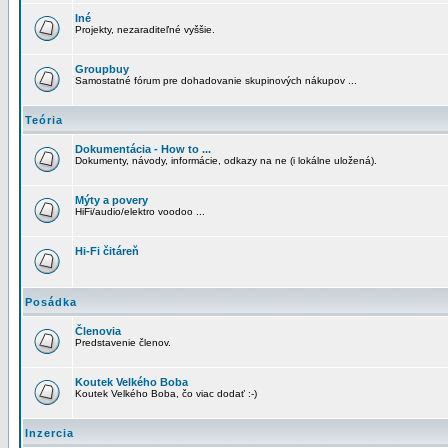
Iné
Projekty, nezaraditeľné vyššie.
Groupbuy
Samostatné fórum pre dohadovanie skupinových nákupov ...
Teória
Dokumentácia - How to ...
Dokumenty, návody, informácie, odkazy na ne (i lokálne uložená).
Mýty a povery
HiFi/audio/elektro voodoo ...
Hi-Fi čitáreň
Posádka
Členovia
Predstavenie členov.
Koutek Velkého Boba
Koutek Velkého Boba, čo viac dodať :-)
Inzercia