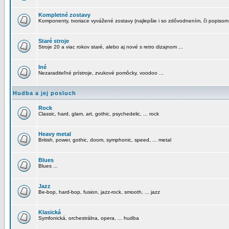
Kompletné zostavy
Komponenty, tvoriace vyvážené zostavy (najlepšie i so zdôvodnením, či popisom
Staré stroje
Stroje 20 a viac rokov staré, alebo aj nové s retro dizajnom ...
Iné
Nezaraditeľné prístroje, zvukové pomôcky, voodoo ...
Hudba a jej posluch
Rock
Classic, hard, glam, art, gothic, psychedelic, ... rock
Heavy metal
British, power, gothic, doom, symphonic, speed, ... metal
Blues
Blues ...
Jazz
Be-bop, hard-bop, fusion, jazz-rock, smooth, ... jazz
Klasická
Symfonická, orchestrálna, opera, ... hudba