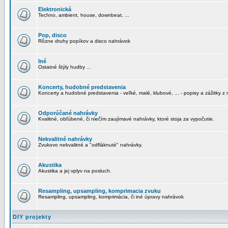
Elektronická
Techno, ambient, house, downbeat, ...
Pop, disco
Rôzne druhy popíkov a disco nahrávok
Iné
Ostatné štýly hudby ...
Koncerty, hudobné predstavenia
Koncerty a hudobné predstavenia - veľké, malé, klubové, ... - popisy a zážitky z 
Odporúčané nahrávky
Kvalitné, obľúbené, či niečím zaujímavé nahrávky, ktoré stoja za vypočutie.
Nekvalitné nahrávky
Zvukovo nekvalitné a "odfláknuté" nahrávky.
Akustika
Akustika a jej vplyv na posluch.
Resampling, upsampling, komprimacia zvuku
Resampling, upsampling, komprimácia, či iné úpravy nahrávok
DIY projekty