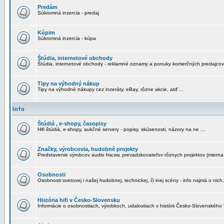
Predám
Súkromná inzercia - predaj
Kúpim
Súkromná inzercia - kúpa
Štúdia, internetové obchody
Štúdia, internetové obchody - reklamné oznamy a ponuky komerčných predajcov
Tipy na výhodný nákup
Tipy na výhodné nákupy cez inzeráty, eBay, rôzne akcie, atď ...
Info
Štúdiá , e-shopy, časopisy
Hifi štúdiá, e-shopy, aukčné servery - popisy, skúsenosti, názory na ne ...
Značky, výrobcovia, hudobné projekty
Predstavenie výrobcov audio hw,sw, prevadzkovateľov rôznych projektov (mierna 
Osobnosti
Osobnosti svetovej i našej hudobnej, technickej, či inej scény - info najmä o nich,
História hifi v Česko-Slovensku
Informácie o osobnostiach, výrobkoch, udalostiach v histórii Česko-Slovenského "