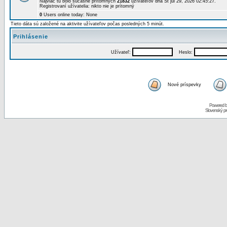
Najviac tu bolo súčasne prítomných
21832
užívateľov dňa St júl 29, 2026 02:45:27.
Registrovaní užívatelia: nikto nie je prítomný
0
Users online today: None
Tieto dáta sú založené na aktivite užívateľov počas posledných 5 minút.
Prihlásenie
Užívateľ:
Heslo:
Nové príspevky
Powered 
Slovenský p