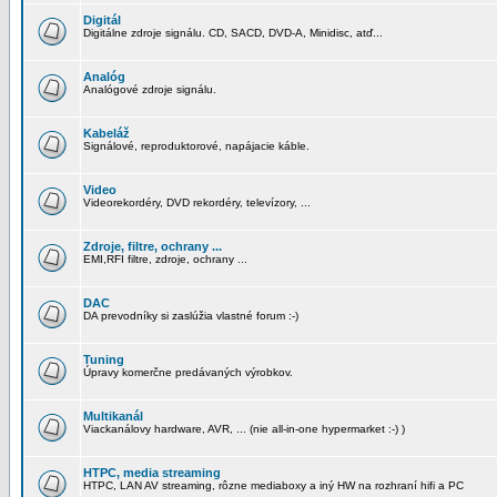
Digitál
Digitálne zdroje signálu. CD, SACD, DVD-A, Minidisc, atď...
Analóg
Analógové zdroje signálu.
Kabeláž
Signálové, reproduktorové, napájacie káble.
Video
Videorekordéry, DVD rekordéry, televízory, ...
Zdroje, filtre, ochrany ...
EMI,RFI filtre, zdroje, ochrany ...
DAC
DA prevodníky si zaslúžia vlastné forum :-)
Tuning
Úpravy komerčne predávaných výrobkov.
Multikanál
Viackanálovy hardware, AVR, ... (nie all-in-one hypermarket :-) )
HTPC, media streaming
HTPC, LAN AV streaming, rôzne mediaboxy a iný HW na rozhraní hifi a PC