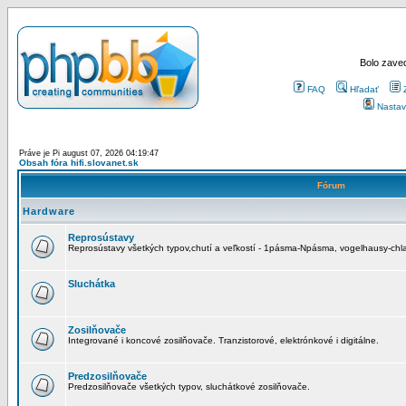
Bolo zaved
FAQ
Hľadať
Nastav
Práve je Pi august 07, 2026 04:19:47
Obsah fóra hifi.slovanet.sk
Fórum
Hardware
Reprosústavy
Reprosústavy všetkých typov,chutí a veľkostí - 1pásma-Npásma, vogelhausy-chla
Sluchátka
Zosilňovače
Integrované i koncové zosilňovače. Tranzistorové, elektrónkové i digitálne.
Predzosilňovače
Predzosilňovače všetkých typov, sluchátkové zosilňovače.