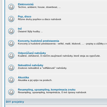
Elektronická
Techno, ambient, house, downbeat, ...
Pop, disco
Rôzne druhy popíkov a disco nahrávok
Iné
Ostatné štýly hudby ...
Koncerty, hudobné predstavenia
Koncerty a hudobné predstavenia - veľké, malé, klubové, ... - popisy a zážitky z 
Odporúčané nahrávky
Kvalitné, obľúbené, či niečím zaujímavé nahrávky, ktoré stoja za vypočutie.
Nekvalitné nahrávky
Zvukovo nekvalitné a "odfláknuté" nahrávky.
Akustika
Akustika a jej vplyv na posluch.
Resampling, upsampling, komprimacia zvuku
Resampling, upsampling, komprimácia, či iné úpravy nahrávok
DIY projekty