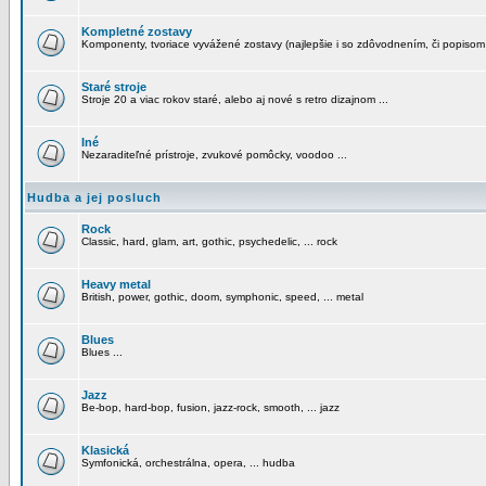
Kompletné zostavy
Komponenty, tvoriace vyvážené zostavy (najlepšie i so zdôvodnením, či popisom
Staré stroje
Stroje 20 a viac rokov staré, alebo aj nové s retro dizajnom ...
Iné
Nezaraditeľné prístroje, zvukové pomôcky, voodoo ...
Hudba a jej posluch
Rock
Classic, hard, glam, art, gothic, psychedelic, ... rock
Heavy metal
British, power, gothic, doom, symphonic, speed, ... metal
Blues
Blues ...
Jazz
Be-bop, hard-bop, fusion, jazz-rock, smooth, ... jazz
Klasická
Symfonická, orchestrálna, opera, ... hudba