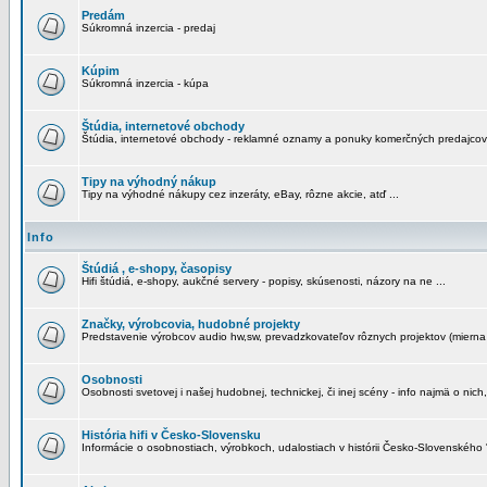
Predám
Súkromná inzercia - predaj
Kúpim
Súkromná inzercia - kúpa
Štúdia, internetové obchody
Štúdia, internetové obchody - reklamné oznamy a ponuky komerčných predajcov
Tipy na výhodný nákup
Tipy na výhodné nákupy cez inzeráty, eBay, rôzne akcie, atď ...
Info
Štúdiá , e-shopy, časopisy
Hifi štúdiá, e-shopy, aukčné servery - popisy, skúsenosti, názory na ne ...
Značky, výrobcovia, hudobné projekty
Predstavenie výrobcov audio hw,sw, prevadzkovateľov rôznych projektov (mierna 
Osobnosti
Osobnosti svetovej i našej hudobnej, technickej, či inej scény - info najmä o nich,
História hifi v Česko-Slovensku
Informácie o osobnostiach, výrobkoch, udalostiach v histórii Česko-Slovenského "