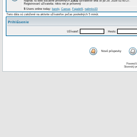
Najviac tu bolo súčasne prítomných
21832
užívateľov dňa St júl 29, 2026 02:45:27.
Registrovaní užívatelia: nikto nie je prítomný
5
Users online today:
bandy
,
Caesar
,
Fajadefil
,
nalimko33
Tieto dáta sú založené na aktivite užívateľov počas posledných 5 minút.
Prihlásenie
Užívateľ:
Heslo:
Nové príspevky
Powered 
Slovenský p