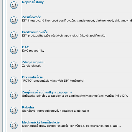
Reprosústavy
Zosilňovače
DIY integrované i koncové zosilňovače, tranzistorové, elektrónkové, chipampy i d
Predzosilňovače
DIY predzosilňovače všetkých typov, sluchátkové zosilňovače
DAC
DAC prevodníky
Zdroje signálu
Zdroje signálu
DIY realizácie
"FOTO" prezentácie vlastných DIY konštrukcií
Zaujímavé súčiastky a zapojenia
Súčiastky, princípy a zapojenia so zaujímavými vlastnosťami, využiteľné v DIY.
Kabeláž
Signálové, reproduktorové, napájacie a iné káble
Mechanické konštrukcie
Mechanické diely, skrinky, chladiče, ich výroba, opracovanie, kúpa, atď ...