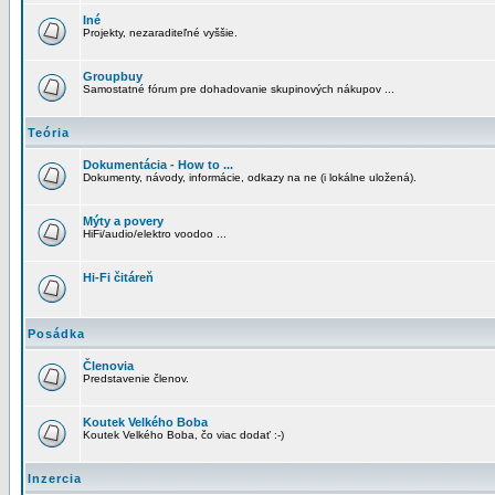
Iné
Projekty, nezaraditeľné vyššie.
Groupbuy
Samostatné fórum pre dohadovanie skupinových nákupov ...
Teória
Dokumentácia - How to ...
Dokumenty, návody, informácie, odkazy na ne (i lokálne uložená).
Mýty a povery
HiFi/audio/elektro voodoo ...
Hi-Fi čitáreň
Posádka
Členovia
Predstavenie členov.
Koutek Velkého Boba
Koutek Velkého Boba, čo viac dodať :-)
Inzercia