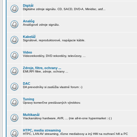
Digitál
Digitálne zdroje signálu. CD, SACD, DVD-A, Minidisc, atď...
Analóg
Analógové zdroje signálu.
Kabeláž
Signálové, reproduktorové, napájacie káble.
Video
Videorekordéry, DVD rekordéry, televízory, ...
Zdroje, filtre, ochrany ...
EMI,RFI filtre, zdroje, ochrany ...
DAC
DA prevodníky si zaslúžia vlastné forum :-)
Tuning
Úpravy komerčne predávaných výrobkov.
Multikanál
Viackanálovy hardware, AVR, ... (nie all-in-one hypermarket :-) )
HTPC, media streaming
HTPC, LAN AV streaming, rôzne mediaboxy a iný HW na rozhraní hifi a PC