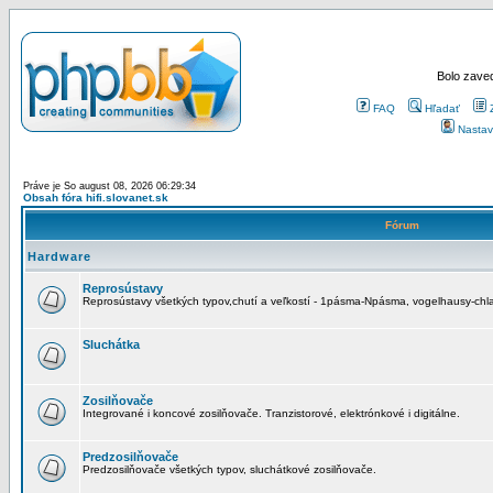
Bolo zaved
FAQ
Hľadať
Nastav
Práve je So august 08, 2026 06:29:34
Obsah fóra hifi.slovanet.sk
Fórum
Hardware
Reprosústavy
Reprosústavy všetkých typov,chutí a veľkostí - 1pásma-Npásma, vogelhausy-chla
Sluchátka
Zosilňovače
Integrované i koncové zosilňovače. Tranzistorové, elektrónkové i digitálne.
Predzosilňovače
Predzosilňovače všetkých typov, sluchátkové zosilňovače.