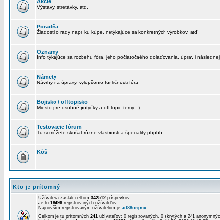
Akcie
Výstavy, stretávky, atd.
Poradňa
Žiadosti o rady napr. ku kúpe, netýkajúce sa konkretných výrobkov, atď
Oznamy
Info týkajúce sa rozbehu fóra, jeho počiatočného dolaďovania, úprav i následnej
Námety
Návrhy na úpravy, vylepšenie funkčnosti fóra
Bojisko / offtopisko
Miesto pre osobné potyčky a off-topic temy :-)
Testovacie fórum
Tu si môžete skušať rôzne vlastnosti a špeciality phpbb.
Kôš
Kto je prítomný
Užívatelia zaslali celkom
342512
príspevkov.
Je tu
18496
registrovaných užívateľov.
Najnovším registrovaným užívateľom je
ad88orgmx
.
Celkom je tu prítomných
241
užívateľov: 0 registrovaných, 0 skrytých a 241 anonymn