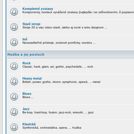
Kompletné zostavy
Komponenty, tvoriace vyvážené zostavy (najlepšie i so zdôvodnením, či popisom
Staré stroje
Stroje 20 a viac rokov staré, alebo aj nové s retro dizajnom ...
Iné
Nezaraditeľné prístroje, zvukové pomôcky, voodoo ...
Hudba a jej posluch
Rock
Classic, hard, glam, art, gothic, psychedelic, ... rock
Heavy metal
British, power, gothic, doom, symphonic, speed, ... metal
Blues
Blues ...
Jazz
Be-bop, hard-bop, fusion, jazz-rock, smooth, ... jazz
Klasická
Symfonická, orchestrálna, opera, ... hudba