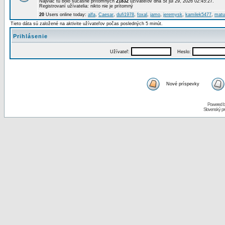
Najviac tu bolo súčasne prítomných
21832
užívateľov dňa St júl 29, 2026 02:45:27.
Registrovaní užívatelia: nikto nie je prítomný
20
Users online today:
alfa
,
Caesar
,
dufi1978
,
foxal
,
jamo
,
jeremysk
,
kamilek5477
,
matu
Tieto dáta sú založené na aktivite užívateľov počas posledných 5 minút.
Prihlásenie
Užívateľ:
Heslo:
Nové príspevky
Powered 
Slovenský p