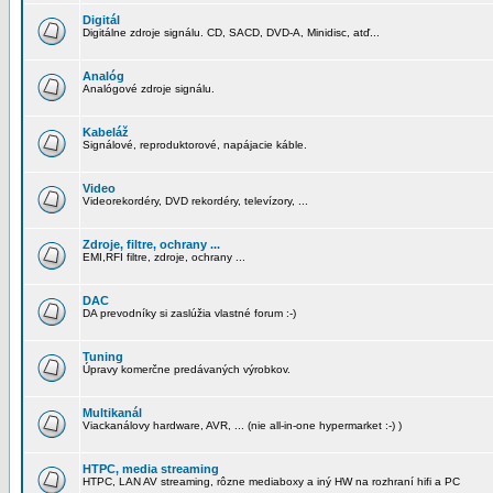
Digitál
Digitálne zdroje signálu. CD, SACD, DVD-A, Minidisc, atď...
Analóg
Analógové zdroje signálu.
Kabeláž
Signálové, reproduktorové, napájacie káble.
Video
Videorekordéry, DVD rekordéry, televízory, ...
Zdroje, filtre, ochrany ...
EMI,RFI filtre, zdroje, ochrany ...
DAC
DA prevodníky si zaslúžia vlastné forum :-)
Tuning
Úpravy komerčne predávaných výrobkov.
Multikanál
Viackanálovy hardware, AVR, ... (nie all-in-one hypermarket :-) )
HTPC, media streaming
HTPC, LAN AV streaming, rôzne mediaboxy a iný HW na rozhraní hifi a PC