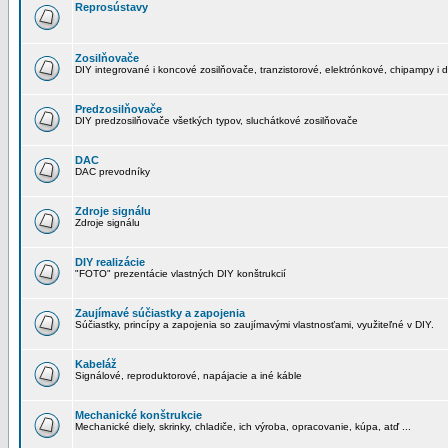
Reprosústavy
Zosilňovače
DIY integrované i koncové zosilňovače, tranzistorové, elektrónkové, chipampy i d
Predzosilňovače
DIY predzosilňovače všetkých typov, sluchátkové zosilňovače
DAC
DAC prevodníky
Zdroje signálu
Zdroje signálu
DIY realizácie
"FOTO" prezentácie vlastných DIY konštrukcií
Zaujímavé súčiastky a zapojenia
Súčiastky, princípy a zapojenia so zaujímavými vlastnosťami, využiteľné v DIY.
Kabeláž
Signálové, reproduktorové, napájacie a iné káble
Mechanické konštrukcie
Mechanické diely, skrinky, chladiče, ich výroba, opracovanie, kúpa, atď ...