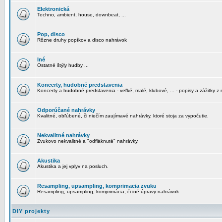
Elektronická
Techno, ambient, house, downbeat, ...
Pop, disco
Rôzne druhy popíkov a disco nahrávok
Iné
Ostatné štýly hudby ...
Koncerty, hudobné predstavenia
Koncerty a hudobné predstavenia - veľké, malé, klubové, ... - popisy a zážitky z 
Odporúčané nahrávky
Kvalitné, obľúbené, či niečím zaujímavé nahrávky, ktoré stoja za vypočutie.
Nekvalitné nahrávky
Zvukovo nekvalitné a "odfláknuté" nahrávky.
Akustika
Akustika a jej vplyv na posluch.
Resampling, upsampling, komprimacia zvuku
Resampling, upsampling, komprimácia, či iné úpravy nahrávok
DIY projekty