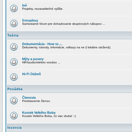
Iné
Projekty, nezaraditeľné vyššie.
Groupbuy
Samostatné fórum pre dohadovanie skupinových nákupov ...
Teória
Dokumentácia - How to ...
Dokumenty, návody, informácie, odkazy na ne (i lokálne uložená).
Mýty a povery
HiFi/audio/elektro voodoo ...
Hi-Fi čitáreň
Posádka
Členovia
Predstavenie členov.
Koutek Velkého Boba
Koutek Velkého Boba, čo viac dodať :-)
Inzercia