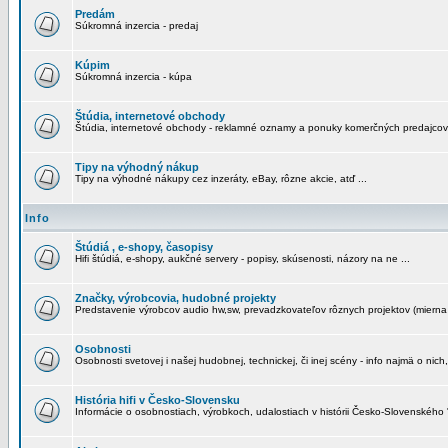
Predám
Súkromná inzercia - predaj
Kúpim
Súkromná inzercia - kúpa
Štúdia, internetové obchody
Štúdia, internetové obchody - reklamné oznamy a ponuky komerčných predajcov
Tipy na výhodný nákup
Tipy na výhodné nákupy cez inzeráty, eBay, rôzne akcie, atď ...
Info
Štúdiá , e-shopy, časopisy
Hifi štúdiá, e-shopy, aukčné servery - popisy, skúsenosti, názory na ne ...
Značky, výrobcovia, hudobné projekty
Predstavenie výrobcov audio hw,sw, prevadzkovateľov rôznych projektov (mierna 
Osobnosti
Osobnosti svetovej i našej hudobnej, technickej, či inej scény - info najmä o nich,
História hifi v Česko-Slovensku
Informácie o osobnostiach, výrobkoch, udalostiach v histórii Česko-Slovenského "