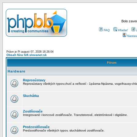
Bolo zaved
FAQ
Hľadať
Nastav
Práve je Pi august 07, 2026 16:26:04
Obsah fóra hifi.slovanet.sk
Fórum
Hardware
Reprosústavy
Reprosústavy všetkých typov,chutí a veľkostí - 1pásma-Npásma, vogelhausy-chla
Sluchátka
Zosilňovače
Integrované i koncové zosilňovače. Tranzistorové, elektrónkové i digitálne.
Predzosilňovače
Predzosilňovače všetkých typov, sluchátkové zosilňovače.