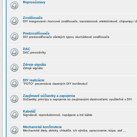
Reprosústavy
Zosilňovače
DIY integrované i koncové zosilňovače, tranzistorové, elektrónkové, chipampy i d
Predzosilňovače
DIY predzosilňovače všetkých typov, sluchátkové zosilňovače
DAC
DAC prevodníky
Zdroje signálu
Zdroje signálu
DIY realizácie
"FOTO" prezentácie vlastných DIY konštrukcií
Zaujímavé súčiastky a zapojenia
Súčiastky, princípy a zapojenia so zaujímavými vlastnosťami, využiteľné v DIY.
Kabeláž
Signálové, reproduktorové, napájacie a iné káble
Mechanické konštrukcie
Mechanické diely, skrinky, chladiče, ich výroba, opracovanie, kúpa, atď ...