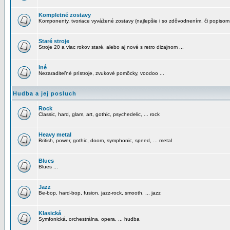
Kompletné zostavy
Komponenty, tvoriace vyvážené zostavy (najlepšie i so zdôvodnením, či popisom
Staré stroje
Stroje 20 a viac rokov staré, alebo aj nové s retro dizajnom ...
Iné
Nezaraditeľné prístroje, zvukové pomôcky, voodoo ...
Hudba a jej posluch
Rock
Classic, hard, glam, art, gothic, psychedelic, ... rock
Heavy metal
British, power, gothic, doom, symphonic, speed, ... metal
Blues
Blues ...
Jazz
Be-bop, hard-bop, fusion, jazz-rock, smooth, ... jazz
Klasická
Symfonická, orchestrálna, opera, ... hudba