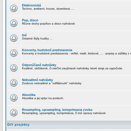
Elektronická
Techno, ambient, house, downbeat, ...
Pop, disco
Rôzne druhy popíkov a disco nahrávok
Iné
Ostatné štýly hudby ...
Koncerty, hudobné predstavenia
Koncerty a hudobné predstavenia - veľké, malé, klubové, ... - popisy a zážitky z 
Odporúčané nahrávky
Kvalitné, obľúbené, či niečím zaujímavé nahrávky, ktoré stoja za vypočutie.
Nekvalitné nahrávky
Zvukovo nekvalitné a "odfláknuté" nahrávky.
Akustika
Akustika a jej vplyv na posluch.
Resampling, upsampling, komprimacia zvuku
Resampling, upsampling, komprimácia, či iné úpravy nahrávok
DIY projekty