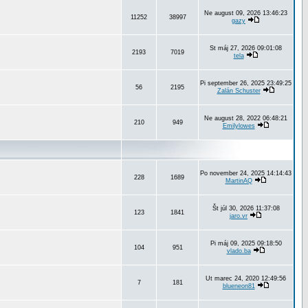
Ne august 09, 2026 13:46:23
11252
38997
gazy
St máj 27, 2026 09:01:08
2193
7019
tela
Pi september 26, 2025 23:49:25
56
2195
Zalán Schuster
Ne august 28, 2022 06:48:21
210
949
Emilylowes
Po november 24, 2025 14:14:43
228
1689
MartinAQ
Št júl 30, 2026 11:37:08
123
1841
jaro.vr
Pi máj 09, 2025 09:18:50
104
951
vlado.ba
Ut marec 24, 2020 12:49:56
7
181
blueneon81