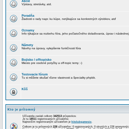
Akcie
Výstavy, stretávky, atd.
Poradňa
Žiadosti o rady napr. ku kúpe, netýkajúce sa konkretných výrobkov, atď
Oznamy
Info týkajúce sa rozbehu fóra, jeho počiatočného dolaďovania, úprav i následnej
Námety
Návrhy na úpravy, vylepšenie funkčnosti fóra
Bojisko / offtopisko
Miesto pre osobné potyčky a off-topic temy :-)
Testovacie fórum
Tu si môžete skušať rôzne vlastnosti a špeciality phpbb.
Kôš
Kto je prítomný
Užívatelia zaslali celkom
342513
príspevkov.
Je tu
18511
registrovaných užívateľov.
Najnovším registrovaným užívateľom je
hitclubgamesio
.
Celkom je tu prítomných
228
užívateľov: 0 registrovaných, 0 skrytých a 228 anonymn