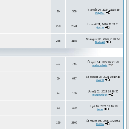
Pi január 26, 2024 22:58:36
90
568
indy007
Ut apríl 21, 2026 21:29:11
250
2841
dustin
St august 05, 2026 21:04:58
286
4187
Dodink0
Št apríl 14, 2022 07:21:29
110
754
melindalbatz
So august 28, 2021 08:19:48
59
677
Avatar
Ut máj 02, 2023 18:38:55
24
166
martinwilson
Ut júl 16, 2024 13:16:18
73
499
jamo
Št marec 05, 2026 19:23:54
156
2309
tantito