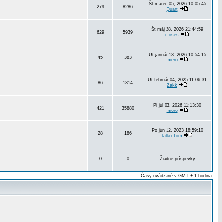
Št marec 05, 2026 10:05:45
279
8286
Quart
Št máj 28, 2026 21:44:59
629
5939
moses
Ut január 13, 2026 10:54:15
45
383
miero
Ut február 04, 2025 11:06:31
86
1314
Zakk
Pi júl 03, 2026 11:13:30
421
35880
miero
Po jún 12, 2023 18:59:10
28
186
tatko Tom
0
0
Žiadne príspevky
Časy uvádzané v GMT + 1 hodina