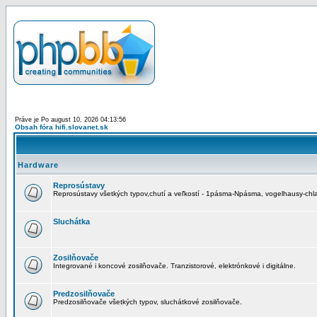
Práve je Po august 10, 2026 04:13:56
Obsah fóra hifi.slovanet.sk
Hardware
Reprosústavy
Reprosústavy všetkých typov,chutí a veľkostí - 1pásma-Npásma, vogelhausy-chla
Sluchátka
Zosilňovače
Integrované i koncové zosilňovače. Tranzistorové, elektrónkové i digitálne.
Predzosilňovače
Predzosilňovače všetkých typov, sluchátkové zosilňovače.