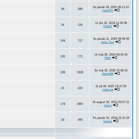
So január 29, 2022 06:12:41
58
285
tgp43j7h
Ut jún 26, 2018 11:20:38
24
124
Pet007
So január 11, 2025 09:58:09
104
717
tatko Tom
Ut máj 28, 2024 08:42:03
220
771
PMA
So máj 16, 2026 13:49:10
239
3328
blesk666
St júl 09, 2025 15:37:53
21
223
vlado.ba
St august 02, 2023 20:07:11
179
2967
check
Po január 01, 2024 22:11:18
33
455
marcin