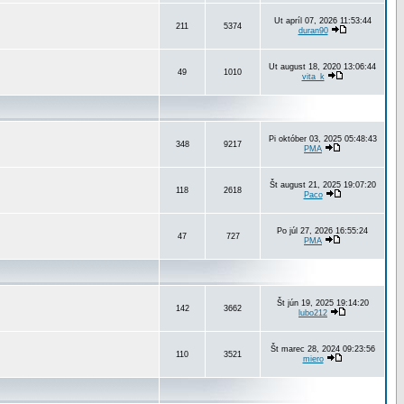
Ut apríl 07, 2026 11:53:44
211
5374
duran90
Ut august 18, 2020 13:06:44
49
1010
vita_k
Pi október 03, 2025 05:48:43
348
9217
PMA
Št august 21, 2025 19:07:20
118
2618
Paco
Po júl 27, 2026 16:55:24
47
727
PMA
Št jún 19, 2025 19:14:20
142
3662
lubo212
Št marec 28, 2024 09:23:56
110
3521
miero