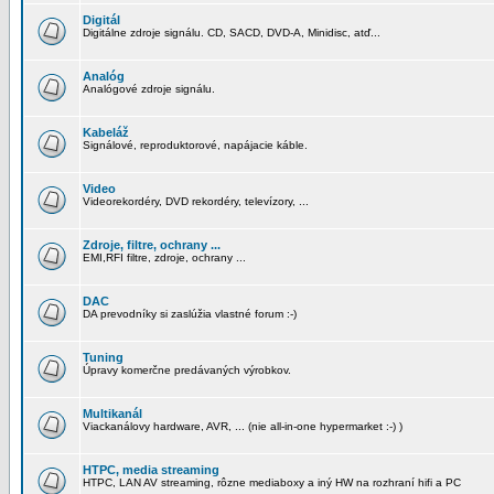
Digitál
Digitálne zdroje signálu. CD, SACD, DVD-A, Minidisc, atď...
Analóg
Analógové zdroje signálu.
Kabeláž
Signálové, reproduktorové, napájacie káble.
Video
Videorekordéry, DVD rekordéry, televízory, ...
Zdroje, filtre, ochrany ...
EMI,RFI filtre, zdroje, ochrany ...
DAC
DA prevodníky si zaslúžia vlastné forum :-)
Tuning
Úpravy komerčne predávaných výrobkov.
Multikanál
Viackanálovy hardware, AVR, ... (nie all-in-one hypermarket :-) )
HTPC, media streaming
HTPC, LAN AV streaming, rôzne mediaboxy a iný HW na rozhraní hifi a PC