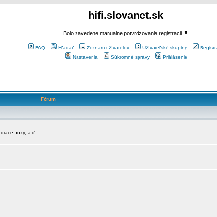
hifi.slovanet.sk
Bolo zavedene manualne potvrdzovanie registracii !!!
FAQ
Hľadať
Zoznam užívateľov
Užívateľské skupiny
Registr
Nastavenia
Súkromné správy
Prihlásenie
Fórum
diace boxy, atď