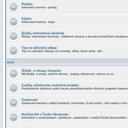
Predám
Súkromná inzercia - predaj
Kúpim
Súkromná inzercia - kúpa
Štúdia, internetové obchody
Štúdia, internetové obchody - reklamné oznamy a ponuky komerčných predajcov
Tipy na výhodný nákup
Tipy na výhodné nákupy cez inzeráty, eBay, rôzne akcie, atď ...
Info
Štúdiá , e-shopy, časopisy
Hifi štúdiá, e-shopy, aukčné servery - popisy, skúsenosti, názory na ne ...
Značky, výrobcovia, hudobné projekty
Predstavenie výrobcov audio hw,sw, prevadzkovateľov rôznych projektov (mierna 
Osobnosti
Osobnosti svetovej i našej hudobnej, technickej, či inej scény - info najmä o nich,
História hifi v Česko-Slovensku
Informácie o osobnostiach, výrobkoch, udalostiach v histórii Česko-Slovenského "