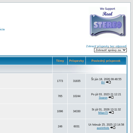
ácia
Zobraziť príspevky bez odpovedí
Témy
Príspevky
Posledný príspevok
Št jún 18, 2026 09:48:55
1773
31835
BV
Po júl 03, 2023 21:12:21
765
10244
Soaron
St júl 01, 2026 13:11:32
1096
34330
Milan75
Ut február 25, 2025 12:14:58
246
6031
austinhols