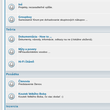
Iné
Projekty, nezaraditeľné vyššie.
Groupbuy
Samostatné fórum pre dohadovanie skupinových nákupov ...
Teória
Dokumentácia - How to ...
Dokumenty, návody, informácie, odkazy na ne (i lokálne uložená).
Mýty a povery
HiFi/audio/elektro voodoo ...
Hi-Fi čitáreň
Posádka
Členovia
Predstavenie členov.
Koutek Velkého Boba
Koutek Velkého Boba, čo viac dodať :-)
Inzercia