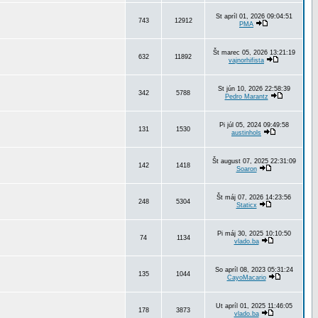
St apríl 01, 2026 09:04:51
743
12912
PMA
Št marec 05, 2026 13:21:19
632
11892
vajnorhifista
St jún 10, 2026 22:58:39
342
5788
Pedro Marantz
Pi júl 05, 2024 09:49:58
131
1530
austinhols
Št august 07, 2025 22:31:09
142
1418
Soaron
Št máj 07, 2026 14:23:56
248
5304
Staticx
Pi máj 30, 2025 10:10:50
74
1134
vlado.ba
So apríl 08, 2023 05:31:24
135
1044
CayoMacario
Ut apríl 01, 2025 11:46:05
178
3873
vlado.ba