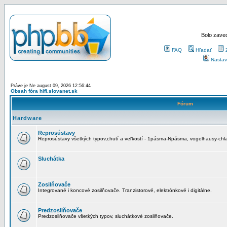
Bolo zaved
FAQ
Hľadať
Nastav
Práve je Ne august 09, 2026 12:56:44
Obsah fóra hifi.slovanet.sk
Fórum
Hardware
Reprosústavy
Reprosústavy všetkých typov,chutí a veľkostí - 1pásma-Npásma, vogelhausy-chla
Sluchátka
Zosilňovače
Integrované i koncové zosilňovače. Tranzistorové, elektrónkové i digitálne.
Predzosilňovače
Predzosilňovače všetkých typov, sluchátkové zosilňovače.