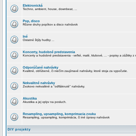
Elektronická
Techno, ambient, house, downbeat, ...
Pop, disco
Rôzne druhy popíkov a disco nahrávok
Iné
Ostatné štýly hudby ...
Koncerty, hudobné predstavenia
Koncerty a hudobné predstavenia - veľké, malé, klubové, ... - popisy a zážitky z 
Odporúčané nahrávky
Kvalitné, obľúbené, či niečím zaujímavé nahrávky, ktoré stoja za vypočutie.
Nekvalitné nahrávky
Zvukovo nekvalitné a "odfláknuté" nahrávky.
Akustika
Akustika a jej vplyv na posluch.
Resampling, upsampling, komprimacia zvuku
Resampling, upsampling, komprimácia, či iné úpravy nahrávok
DIY projekty