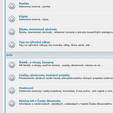
Predám
Súkromná inzercia - predaj
Kúpim
Súkromná inzercia - kúpa
Štúdia, internetové obchody
Štúdia, internetové obchody - reklamné oznamy a ponuky komerčných predajcov
Tipy na výhodný nákup
Tipy na výhodné nákupy cez inzeráty, eBay, rôzne akcie, atď ...
Info
Štúdiá , e-shopy, časopisy
Hifi štúdiá, e-shopy, aukčné servery - popisy, skúsenosti, názory na ne ...
Značky, výrobcovia, hudobné projekty
Predstavenie výrobcov audio hw,sw, prevadzkovateľov rôznych projektov (mierna 
Osobnosti
Osobnosti svetovej i našej hudobnej, technickej, či inej scény - info najmä o nich,
História hifi v Česko-Slovensku
Informácie o osobnostiach, výrobkoch, udalostiach v histórii Česko-Slovenského "