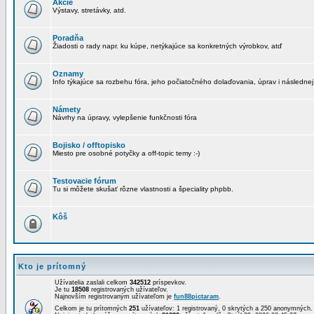
Akcie
Výstavy, stretávky, atd.
Poradňa
Žiadosti o rady napr. ku kúpe, netýkajúce sa konkretných výrobkov, atď
Oznamy
Info týkajúce sa rozbehu fóra, jeho počiatočného dolaďovania, úprav i následnej
Námety
Návrhy na úpravy, vylepšenie funkčnosti fóra
Bojisko / offtopisko
Miesto pre osobné potyčky a off-topic temy :-)
Testovacie fórum
Tu si môžete skušať rôzne vlastnosti a špeciality phpbb.
Kôš
Kto je prítomný
Užívatelia zaslali celkom
342512
príspevkov.
Je tu
18508
registrovaných užívateľov.
Najnovším registrovaným užívateľom je
fun88pictaram
.
Celkom je tu prítomných
251
užívateľov: 1 registrovaný, 0 skrytých a 250 anonymných