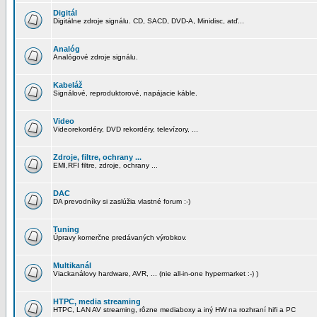
Digitál
Digitálne zdroje signálu. CD, SACD, DVD-A, Minidisc, atď...
Analóg
Analógové zdroje signálu.
Kabeláž
Signálové, reproduktorové, napájacie káble.
Video
Videorekordéry, DVD rekordéry, televízory, ...
Zdroje, filtre, ochrany ...
EMI,RFI filtre, zdroje, ochrany ...
DAC
DA prevodníky si zaslúžia vlastné forum :-)
Tuning
Úpravy komerčne predávaných výrobkov.
Multikanál
Viackanálovy hardware, AVR, ... (nie all-in-one hypermarket :-) )
HTPC, media streaming
HTPC, LAN AV streaming, rôzne mediaboxy a iný HW na rozhraní hifi a PC