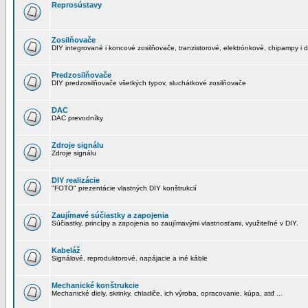
Reprosústavy
Zosilňovače
DIY integrované i koncové zosilňovače, tranzistorové, elektrónkové, chipampy i d
Predzosilňovače
DIY predzosilňovače všetkých typov, sluchátkové zosilňovače
DAC
DAC prevodníky
Zdroje signálu
Zdroje signálu
DIY realizácie
"FOTO" prezentácie vlastných DIY konštrukcií
Zaujímavé súčiastky a zapojenia
Súčiastky, princípy a zapojenia so zaujímavými vlastnosťami, využiteľné v DIY.
Kabeláž
Signálové, reproduktorové, napájacie a iné káble
Mechanické konštrukcie
Mechanické diely, skrinky, chladiče, ich výroba, opracovanie, kúpa, atď ...