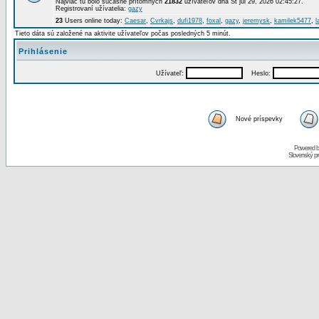
Najviac tu bolo súčasne prítomných
21832
užívateľov dňa St júl 29, 2026 02:45:27.
Registrovaní užívatelia:
gazy
23
Users online today:
Caesar
,
Cvrkajs
,
dufi1978
,
foxal
,
gazy
,
jeremysk
,
kamilek5477
,
l
Tieto dáta sú založené na aktivite užívateľov počas posledných 5 minút.
Prihlásenie
Užívateľ:
Heslo:
Nové príspevky
Powered 
Slovenský p