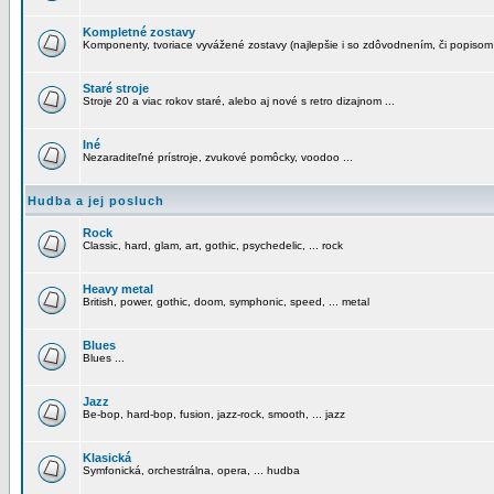
Kompletné zostavy
Komponenty, tvoriace vyvážené zostavy (najlepšie i so zdôvodnením, či popisom
Staré stroje
Stroje 20 a viac rokov staré, alebo aj nové s retro dizajnom ...
Iné
Nezaraditeľné prístroje, zvukové pomôcky, voodoo ...
Hudba a jej posluch
Rock
Classic, hard, glam, art, gothic, psychedelic, ... rock
Heavy metal
British, power, gothic, doom, symphonic, speed, ... metal
Blues
Blues ...
Jazz
Be-bop, hard-bop, fusion, jazz-rock, smooth, ... jazz
Klasická
Symfonická, orchestrálna, opera, ... hudba