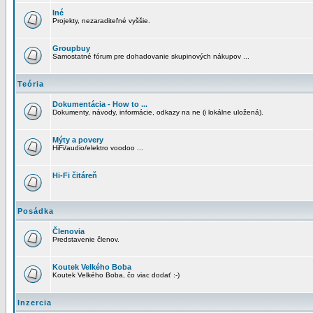
Iné
Projekty, nezaraditeľné vyššie.
Groupbuy
Samostatné fórum pre dohadovanie skupinových nákupov ...
Teória
Dokumentácia - How to ...
Dokumenty, návody, informácie, odkazy na ne (i lokálne uložená).
Mýty a povery
HiFi/audio/elektro voodoo ...
Hi-Fi čitáreň
Posádka
Členovia
Predstavenie členov.
Koutek Velkého Boba
Koutek Velkého Boba, čo viac dodať :-)
Inzercia