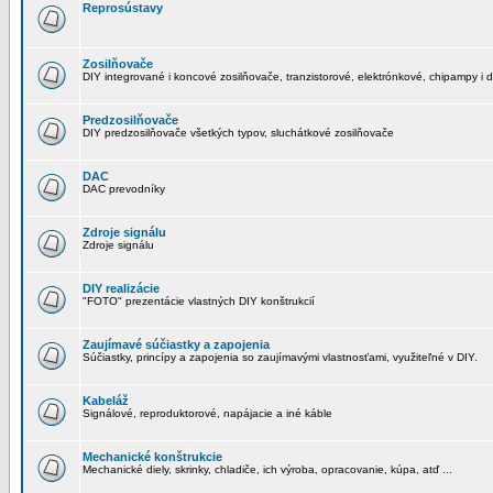
Reprosústavy
Zosilňovače
DIY integrované i koncové zosilňovače, tranzistorové, elektrónkové, chipampy i d
Predzosilňovače
DIY predzosilňovače všetkých typov, sluchátkové zosilňovače
DAC
DAC prevodníky
Zdroje signálu
Zdroje signálu
DIY realizácie
"FOTO" prezentácie vlastných DIY konštrukcií
Zaujímavé súčiastky a zapojenia
Súčiastky, princípy a zapojenia so zaujímavými vlastnosťami, využiteľné v DIY.
Kabeláž
Signálové, reproduktorové, napájacie a iné káble
Mechanické konštrukcie
Mechanické diely, skrinky, chladiče, ich výroba, opracovanie, kúpa, atď ...