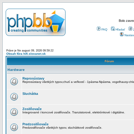
Bolo zaved
FAQ
Hľadať
Nastav
Práve je Ne august 09, 2026 09:59:22
Obsah fóra hifi.slovanet.sk
Fórum
Hardware
Reprosústavy
Reprosústavy všetkých typov,chutí a veľkostí - 1pásma-Npásma, vogelhausy-chla
Sluchátka
Zosilňovače
Integrované i koncové zosilňovače. Tranzistorové, elektrónkové i digitálne.
Predzosilňovače
Predzosilňovače všetkých typov, sluchátkové zosilňovače.