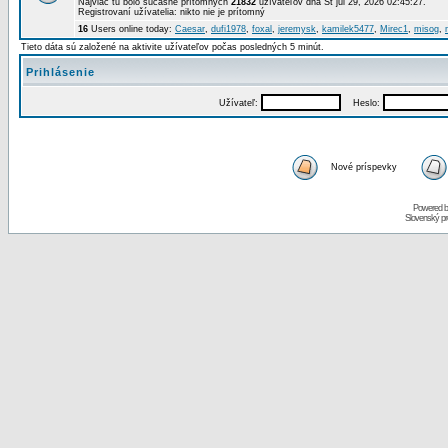
Najviac tu bolo súčasne prítomných
21832
užívateľov dňa St júl 29, 2026 02:45:27.
Registrovaní užívatelia: nikto nie je prítomný
16
Users online today:
Caesar
,
dufi1978
,
foxal
,
jeremysk
,
kamilek5477
,
Mirec1
,
misog
,
Tieto dáta sú založené na aktivite užívateľov počas posledných 5 minút.
Prihlásenie
Užívateľ:
Heslo:
Nové príspevky
Powered 
Slovenský p