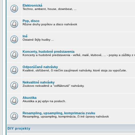
Elektronická
Techno, ambient, house, downbeat, ...
Pop, disco
Rôzne druhy popíkov a disco nahrávok
Iné
Ostatné štýly hudby ...
Koncerty, hudobné predstavenia
Koncerty a hudobné predstavenia - veľké, malé, klubové, ... - popisy a zážitky z 
Odporúčané nahrávky
Kvalitné, obľúbené, či niečím zaujímavé nahrávky, ktoré stoja za vypočutie.
Nekvalitné nahrávky
Zvukovo nekvalitné a "odfláknuté" nahrávky.
Akustika
Akustika a jej vplyv na posluch.
Resampling, upsampling, komprimacia zvuku
Resampling, upsampling, komprimácia, či iné úpravy nahrávok
DIY projekty