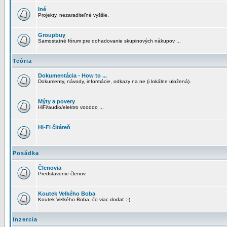
Iné
Projekty, nezaraditeľné vyššie.
Groupbuy
Samostatné fórum pre dohadovanie skupinových nákupov ...
Teória
Dokumentácia - How to ...
Dokumenty, návody, informácie, odkazy na ne (i lokálne uložená).
Mýty a povery
HiFi/audio/elektro voodoo ...
Hi-Fi čitáreň
Posádka
Členovia
Predstavenie členov.
Koutek Velkého Boba
Koutek Velkého Boba, čo viac dodať :-)
Inzercia