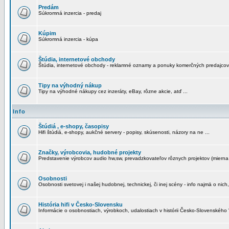
Predám
Súkromná inzercia - predaj
Kúpim
Súkromná inzercia - kúpa
Štúdia, internetové obchody
Štúdia, internetové obchody - reklamné oznamy a ponuky komerčných predajcov
Tipy na výhodný nákup
Tipy na výhodné nákupy cez inzeráty, eBay, rôzne akcie, atď ...
Info
Štúdiá , e-shopy, časopisy
Hifi štúdiá, e-shopy, aukčné servery - popisy, skúsenosti, názory na ne ...
Značky, výrobcovia, hudobné projekty
Predstavenie výrobcov audio hw,sw, prevadzkovateľov rôznych projektov (mierna 
Osobnosti
Osobnosti svetovej i našej hudobnej, technickej, či inej scény - info najmä o nich,
História hifi v Česko-Slovensku
Informácie o osobnostiach, výrobkoch, udalostiach v histórii Česko-Slovenského "