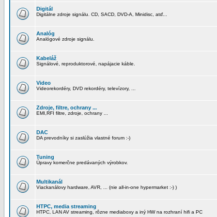
Digitál
Digitálne zdroje signálu. CD, SACD, DVD-A, Minidisc, atď...
Analóg
Analógové zdroje signálu.
Kabeláž
Signálové, reproduktorové, napájacie káble.
Video
Videorekordéry, DVD rekordéry, televízory, ...
Zdroje, filtre, ochrany ...
EMI,RFI filtre, zdroje, ochrany ...
DAC
DA prevodníky si zaslúžia vlastné forum :-)
Tuning
Úpravy komerčne predávaných výrobkov.
Multikanál
Viackanálovy hardware, AVR, ... (nie all-in-one hypermarket :-) )
HTPC, media streaming
HTPC, LAN AV streaming, rôzne mediaboxy a iný HW na rozhraní hifi a PC