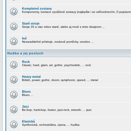
Kompletné zostavy
Komponenty, tvoriace vyvážené zostavy (najlepšie i so zdôvodnením, či popisom
Staré stroje
Stroje 20 a viac rokov staré, alebo aj nové s retro dizajnom ...
Iné
Nezaraditeľné prístroje, zvukové pomôcky, voodoo ...
Hudba a jej posluch
Rock
Classic, hard, glam, art, gothic, psychedelic, ... rock
Heavy metal
British, power, gothic, doom, symphonic, speed, ... metal
Blues
Blues ...
Jazz
Be-bop, hard-bop, fusion, jazz-rock, smooth, ... jazz
Klasická
Symfonická, orchestrálna, opera, ... hudba