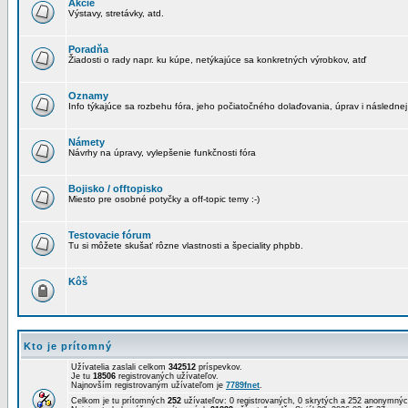
Akcie
Výstavy, stretávky, atd.
Poradňa
Žiadosti o rady napr. ku kúpe, netýkajúce sa konkretných výrobkov, atď
Oznamy
Info týkajúce sa rozbehu fóra, jeho počiatočného dolaďovania, úprav i následnej
Námety
Návrhy na úpravy, vylepšenie funkčnosti fóra
Bojisko / offtopisko
Miesto pre osobné potyčky a off-topic temy :-)
Testovacie fórum
Tu si môžete skušať rôzne vlastnosti a špeciality phpbb.
Kôš
Kto je prítomný
Užívatelia zaslali celkom
342512
príspevkov.
Je tu
18506
registrovaných užívateľov.
Najnovším registrovaným užívateľom je
7789fnet
.
Celkom je tu prítomných
252
užívateľov: 0 registrovaných, 0 skrytých a 252 anonymn