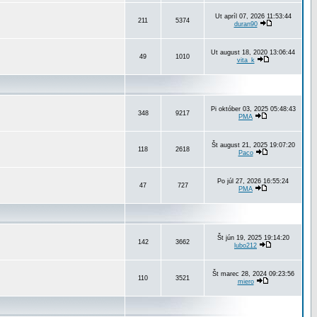
Ut apríl 07, 2026 11:53:44
211
5374
duran90
Ut august 18, 2020 13:06:44
49
1010
vita_k
Pi október 03, 2025 05:48:43
348
9217
PMA
Št august 21, 2025 19:07:20
118
2618
Paco
Po júl 27, 2026 16:55:24
47
727
PMA
Št jún 19, 2025 19:14:20
142
3662
lubo212
Št marec 28, 2024 09:23:56
110
3521
miero