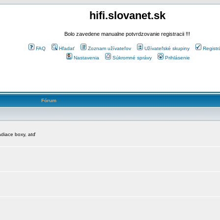
hifi.slovanet.sk
Bolo zavedene manualne potvrdzovanie registracii !!!
FAQ
Hľadať
Zoznam užívateľov
Užívateľské skupiny
Registr
Nastavenia
Súkromné správy
Prihlásenie
Fórum
diace boxy, atď