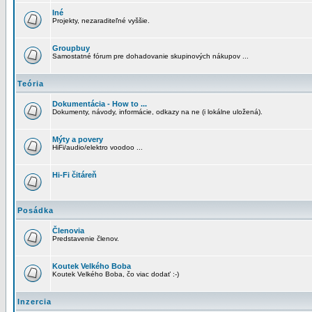
Iné
Projekty, nezaraditeľné vyššie.
Groupbuy
Samostatné fórum pre dohadovanie skupinových nákupov ...
Teória
Dokumentácia - How to ...
Dokumenty, návody, informácie, odkazy na ne (i lokálne uložená).
Mýty a povery
HiFi/audio/elektro voodoo ...
Hi-Fi čitáreň
Posádka
Členovia
Predstavenie členov.
Koutek Velkého Boba
Koutek Velkého Boba, čo viac dodať :-)
Inzercia