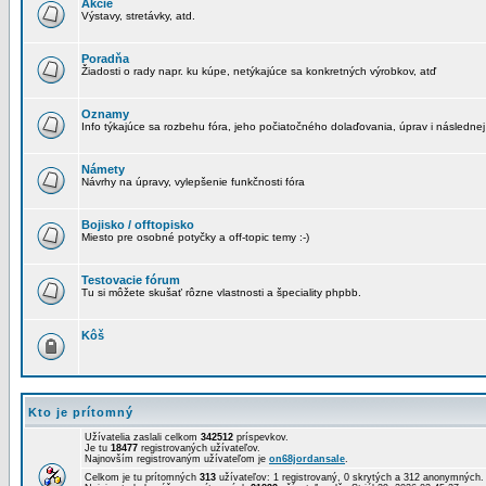
Akcie
Výstavy, stretávky, atd.
Poradňa
Žiadosti o rady napr. ku kúpe, netýkajúce sa konkretných výrobkov, atď
Oznamy
Info týkajúce sa rozbehu fóra, jeho počiatočného dolaďovania, úprav i následnej
Námety
Návrhy na úpravy, vylepšenie funkčnosti fóra
Bojisko / offtopisko
Miesto pre osobné potyčky a off-topic temy :-)
Testovacie fórum
Tu si môžete skušať rôzne vlastnosti a špeciality phpbb.
Kôš
Kto je prítomný
Užívatelia zaslali celkom
342512
príspevkov.
Je tu
18477
registrovaných užívateľov.
Najnovším registrovaným užívateľom je
on68jordansale
.
Celkom je tu prítomných
313
užívateľov: 1 registrovaný, 0 skrytých a 312 anonymných