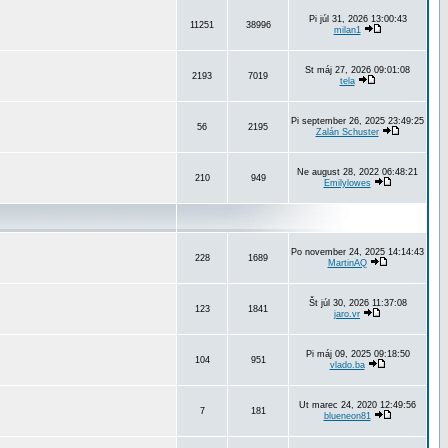
Pi júl 31, 2026 13:00:43
11251
38996
milan1
St máj 27, 2026 09:01:08
2193
7019
tela
Pi september 26, 2025 23:49:25
56
2195
Zalán Schuster
Ne august 28, 2022 06:48:21
210
949
Emilylowes
Po november 24, 2025 14:14:43
228
1689
MartinAQ
Št júl 30, 2026 11:37:08
123
1841
jaro.vr
Pi máj 09, 2025 09:18:50
104
951
vlado.ba
Ut marec 24, 2020 12:49:56
7
181
blueneon81