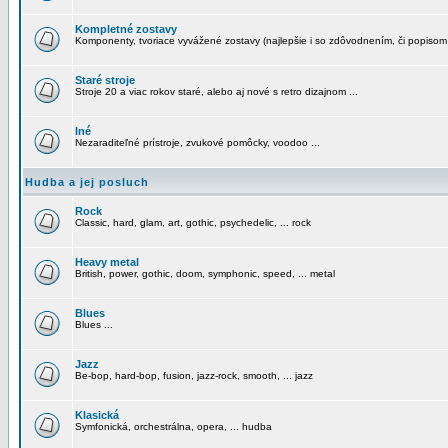
Kompletné zostavy
Komponenty, tvoriace vyvážené zostavy (najlepšie i so zdôvodnením, či popisom
Staré stroje
Stroje 20 a viac rokov staré, alebo aj nové s retro dizajnom ...
Iné
Nezaraditeľné prístroje, zvukové pomôcky, voodoo ...
Hudba a jej posluch
Rock
Classic, hard, glam, art, gothic, psychedelic, ... rock
Heavy metal
British, power, gothic, doom, symphonic, speed, ... metal
Blues
Blues ...
Jazz
Be-bop, hard-bop, fusion, jazz-rock, smooth, ... jazz
Klasická
Symfonická, orchestrálna, opera, ... hudba