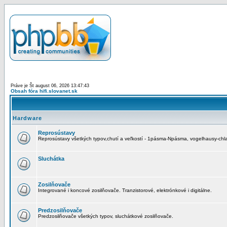
Práve je Št august 06, 2026 13:47:43
Obsah fóra hifi.slovanet.sk
Hardware
Reprosústavy
Reprosústavy všetkých typov,chutí a veľkostí - 1pásma-Npásma, vogelhausy-chla
Sluchátka
Zosilňovače
Integrované i koncové zosilňovače. Tranzistorové, elektrónkové i digitálne.
Predzosilňovače
Predzosilňovače všetkých typov, sluchátkové zosilňovače.