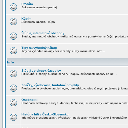
Predám
Súkromná inzercia - predaj
Kúpim
Súkromná inzercia - kúpa
Štúdia, internetové obchody
Štúdia, internetové obchody - reklamné oznamy a ponuky komerčných predajcov
Tipy na výhodný nákup
Tipy na výhodné nákupy cez inzeráty, eBay, rôzne akcie, atď ...
Info
Štúdiá , e-shopy, časopisy
Hifi štúdiá, e-shopy, aukčné servery - popisy, skúsenosti, názory na ne ...
Značky, výrobcovia, hudobné projekty
Predstavenie výrobcov audio hw,sw, prevadzkovateľov rôznych projektov (mierna 
Osobnosti
Osobnosti svetovej i našej hudobnej, technickej, či inej scény - info najmä o nich,
História hifi v Česko-Slovensku
Informácie o osobnostiach, výrobkoch, udalostiach v histórii Česko-Slovenského "