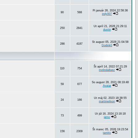
Pi január 26, 2024 22:58:36
90
568
indy007
Ut apríl 21, 2026 21:29:11
250
2841
dustin
St august 05, 2026 21:04:58
286
4187
Dodink0
Št apríl 14, 2022 07:21:29
110
754
melindalbatz
So august 28, 2021 08:19:48
59
677
Avatar
Ut máj 02, 2023 18:38:55
24
166
martinwilson
Ut júl 16, 2024 13:16:18
73
499
jamo
Št marec 05, 2026 19:23:54
156
2309
tantito