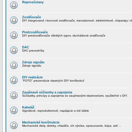
Reprosústavy
Zosilňovače
DIY integrované i koncové zosilňovače, tranzistorové, elektrónkové, chipampy i d
Predzosilňovače
DIY predzosilňovače všetkých typov, sluchátkové zosilňovače
DAC
DAC prevodníky
Zdroje signálu
Zdroje signálu
DIY realizácie
"FOTO" prezentácie vlastných DIY konštrukcií
Zaujímavé súčiastky a zapojenia
Súčiastky, princípy a zapojenia so zaujímavými vlastnosťami, využiteľné v DIY.
Kabeláž
Signálové, reproduktorové, napájacie a iné káble
Mechanické konštrukcie
Mechanické diely, skrinky, chladiče, ich výroba, opracovanie, kúpa, atď ...