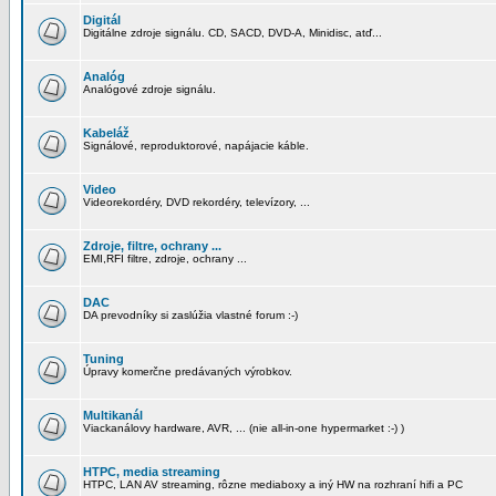
Digitál
Digitálne zdroje signálu. CD, SACD, DVD-A, Minidisc, atď...
Analóg
Analógové zdroje signálu.
Kabeláž
Signálové, reproduktorové, napájacie káble.
Video
Videorekordéry, DVD rekordéry, televízory, ...
Zdroje, filtre, ochrany ...
EMI,RFI filtre, zdroje, ochrany ...
DAC
DA prevodníky si zaslúžia vlastné forum :-)
Tuning
Úpravy komerčne predávaných výrobkov.
Multikanál
Viackanálovy hardware, AVR, ... (nie all-in-one hypermarket :-) )
HTPC, media streaming
HTPC, LAN AV streaming, rôzne mediaboxy a iný HW na rozhraní hifi a PC