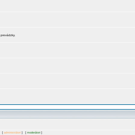
 prevádzky.
. [
administrátori
] [
moderátori
]