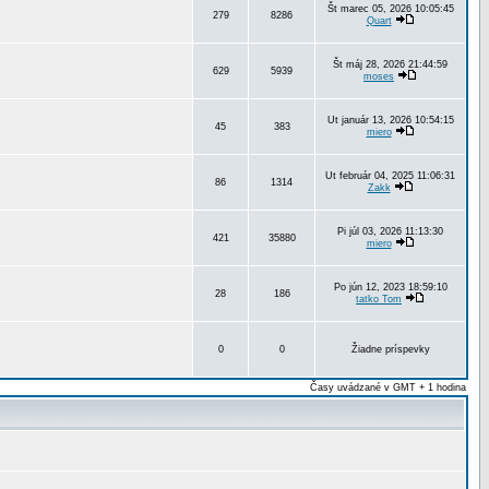
Št marec 05, 2026 10:05:45
279
8286
Quart
Št máj 28, 2026 21:44:59
629
5939
moses
Ut január 13, 2026 10:54:15
45
383
miero
Ut február 04, 2025 11:06:31
86
1314
Zakk
Pi júl 03, 2026 11:13:30
421
35880
miero
Po jún 12, 2023 18:59:10
28
186
tatko Tom
0
0
Žiadne príspevky
Časy uvádzané v GMT + 1 hodina