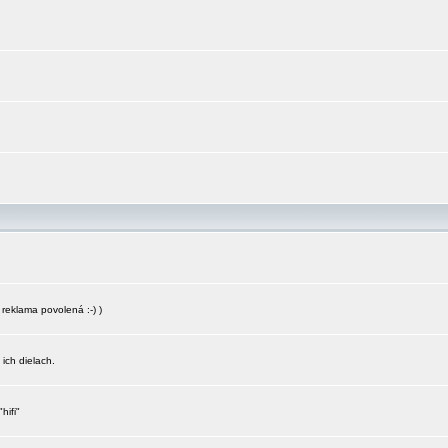
reklama povolená :-) )
 ich dielach.
hifi"