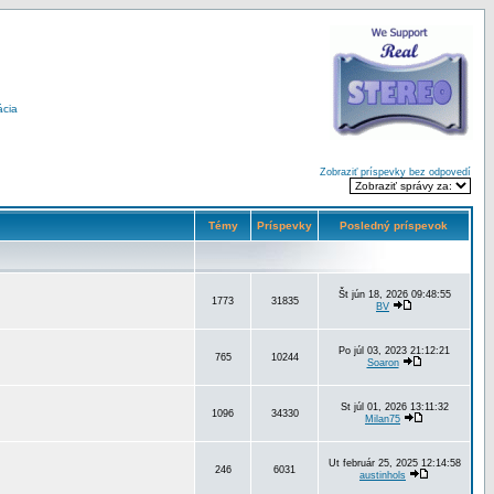
ácia
Zobraziť príspevky bez odpovedí
Témy
Príspevky
Posledný príspevok
Št jún 18, 2026 09:48:55
1773
31835
BV
Po júl 03, 2023 21:12:21
765
10244
Soaron
St júl 01, 2026 13:11:32
1096
34330
Milan75
Ut február 25, 2025 12:14:58
246
6031
austinhols