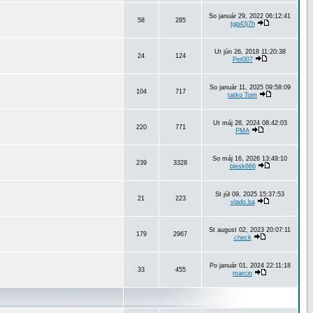
So január 29, 2022 06:12:41
58
285
tgp43j7h
Ut jún 26, 2018 11:20:38
24
124
Pet007
So január 11, 2025 09:58:09
104
717
tatko Tom
Ut máj 28, 2024 08:42:03
220
771
PMA
So máj 16, 2026 13:49:10
239
3328
blesk666
St júl 09, 2025 15:37:53
21
223
vlado.ba
St august 02, 2023 20:07:11
179
2967
check
Po január 01, 2024 22:11:18
33
455
marcin