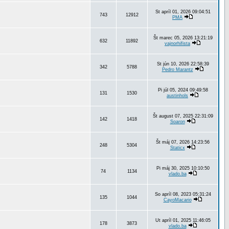
St apríl 01, 2026 09:04:51
743
12912
PMA
Št marec 05, 2026 13:21:19
632
11892
vajnorhifista
St jún 10, 2026 22:58:39
342
5788
Pedro Marantz
Pi júl 05, 2024 09:49:58
131
1530
austinhols
Št august 07, 2025 22:31:09
142
1418
Soaron
Št máj 07, 2026 14:23:56
248
5304
Staticx
Pi máj 30, 2025 10:10:50
74
1134
vlado.ba
So apríl 08, 2023 05:31:24
135
1044
CayoMacario
Ut apríl 01, 2025 11:46:05
178
3873
vlado.ba