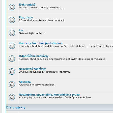
Elektronická
Techno, ambient, house, downbeat, ...
Pop, disco
Rôzne druhy popíkov a disco nahrávok
Iné
Ostatné štýly hudby ...
Koncerty, hudobné predstavenia
Koncerty a hudobné predstavenia - veľké, malé, klubové, ... - popisy a zážitky z 
Odporúčané nahrávky
Kvalitné, obľúbené, či niečím zaujímavé nahrávky, ktoré stoja za vypočutie.
Nekvalitné nahrávky
Zvukovo nekvalitné a "odfláknuté" nahrávky.
Akustika
Akustika a jej vplyv na posluch.
Resampling, upsampling, komprimacia zvuku
Resampling, upsampling, komprimácia, či iné úpravy nahrávok
DIY projekty