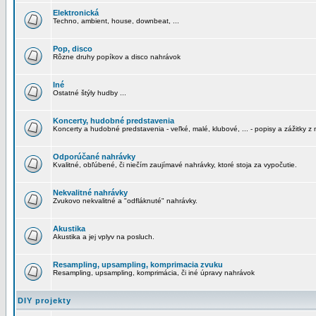
Elektronická
Techno, ambient, house, downbeat, ...
Pop, disco
Rôzne druhy popíkov a disco nahrávok
Iné
Ostatné štýly hudby ...
Koncerty, hudobné predstavenia
Koncerty a hudobné predstavenia - veľké, malé, klubové, ... - popisy a zážitky z 
Odporúčané nahrávky
Kvalitné, obľúbené, či niečím zaujímavé nahrávky, ktoré stoja za vypočutie.
Nekvalitné nahrávky
Zvukovo nekvalitné a "odfláknuté" nahrávky.
Akustika
Akustika a jej vplyv na posluch.
Resampling, upsampling, komprimacia zvuku
Resampling, upsampling, komprimácia, či iné úpravy nahrávok
DIY projekty