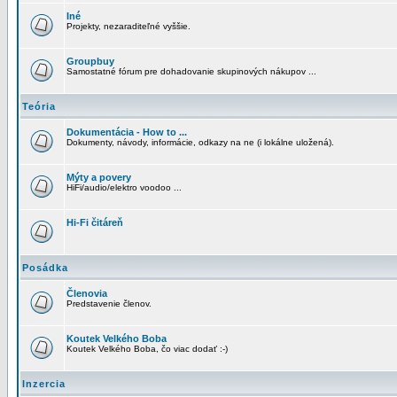
Iné
Projekty, nezaraditeľné vyššie.
Groupbuy
Samostatné fórum pre dohadovanie skupinových nákupov ...
Teória
Dokumentácia - How to ...
Dokumenty, návody, informácie, odkazy na ne (i lokálne uložená).
Mýty a povery
HiFi/audio/elektro voodoo ...
Hi-Fi čitáreň
Posádka
Členovia
Predstavenie členov.
Koutek Velkého Boba
Koutek Velkého Boba, čo viac dodať :-)
Inzercia