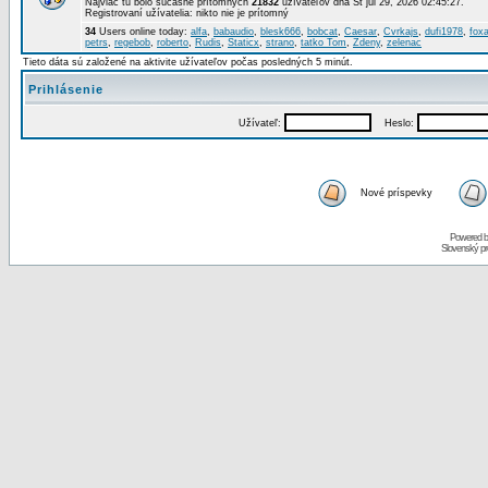
Najviac tu bolo súčasne prítomných
21832
užívateľov dňa St júl 29, 2026 02:45:27.
Registrovaní užívatelia: nikto nie je prítomný
34
Users online today:
alfa
,
babaudio
,
blesk666
,
bobcat
,
Caesar
,
Cvrkajs
,
dufi1978
,
foxa
petrs
,
regebob
,
roberto
,
Rudis
,
Staticx
,
strano
,
tatko Tom
,
Zdeny
,
zelenac
Tieto dáta sú založené na aktivite užívateľov počas posledných 5 minút.
Prihlásenie
Užívateľ:
Heslo:
Nové príspevky
Powered 
Slovenský p