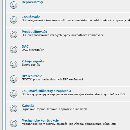
Reprosústavy
Zosilňovače
DIY integrované i koncové zosilňovače, tranzistorové, elektrónkové, chipampy i d
Predzosilňovače
DIY predzosilňovače všetkých typov, sluchátkové zosilňovače
DAC
DAC prevodníky
Zdroje signálu
Zdroje signálu
DIY realizácie
"FOTO" prezentácie vlastných DIY konštrukcií
Zaujímavé súčiastky a zapojenia
Súčiastky, princípy a zapojenia so zaujímavými vlastnosťami, využiteľné v DIY.
Kabeláž
Signálové, reproduktorové, napájacie a iné káble
Mechanické konštrukcie
Mechanické diely, skrinky, chladiče, ich výroba, opracovanie, kúpa, atď ...