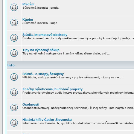
Predám
Súkromná inzercia - predaj
Kúpim
Súkromná inzercia - kúpa
Štúdia, internetové obchody
Štúdia, internetové obchody - reklamné oznamy a ponuky komerčných predajcov
Tipy na výhodný nákup
Tipy na výhodné nákupy cez inzeráty, eBay, rôzne akcie, atď ...
Info
Štúdiá , e-shopy, časopisy
Hifi štúdiá, e-shopy, aukčné servery - popisy, skúsenosti, názory na ne ...
Značky, výrobcovia, hudobné projekty
Predstavenie výrobcov audio hw,sw, prevadzkovateľov rôznych projektov (mierna 
Osobnosti
Osobnosti svetovej i našej hudobnej, technickej, či inej scény - info najmä o nich,
História hifi v Česko-Slovensku
Informácie o osobnostiach, výrobkoch, udalostiach v histórii Česko-Slovenského "