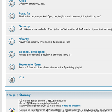
Akcie
Výstavy, stretávky, atd.
Poradňa
Žiadosti o rady napr. ku kúpe, netýkajúce sa konkretných výrobkov, atď
Oznamy
Info týkajúce sa rozbehu fóra, jeho počiatočného dolaďovania, úprav i následnej
Námety
Návrhy na úpravy, vylepšenie funkčnosti fóra
Bojisko / offtopisko
Miesto pre osobné potyčky a off-topic temy :-)
Testovacie fórum
Tu si môžete skušať rôzne vlastnosti a špeciality phpbb.
Kôš
Kto je prítomný
Užívatelia zaslali celkom
342512
príspevkov.
Je tu
18478
registrovaných užívateľov.
Najnovším registrovaným užívateľom je
hitclubgamesme
.
Celkom je tu prítomných
387
užívateľov: 0 registrovaných, 0 skrytých a 387 anonymn