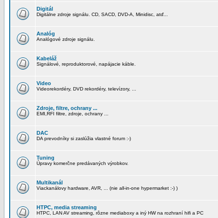
Digitál
Digitálne zdroje signálu. CD, SACD, DVD-A, Minidisc, atď...
Analóg
Analógové zdroje signálu.
Kabeláž
Signálové, reproduktorové, napájacie káble.
Video
Videorekordéry, DVD rekordéry, televízory, ...
Zdroje, filtre, ochrany ...
EMI,RFI filtre, zdroje, ochrany ...
DAC
DA prevodníky si zaslúžia vlastné forum :-)
Tuning
Úpravy komerčne predávaných výrobkov.
Multikanál
Viackanálovy hardware, AVR, ... (nie all-in-one hypermarket :-) )
HTPC, media streaming
HTPC, LAN AV streaming, rôzne mediaboxy a iný HW na rozhraní hifi a PC