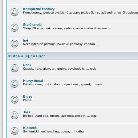
Kompletné zostavy
Komponenty, tvoriace vyvážené zostavy (najlepšie i so zdôvodnením, či popisom
Staré stroje
Stroje 20 a viac rokov staré, alebo aj nové s retro dizajnom ...
Iné
Nezaraditeľné prístroje, zvukové pomôcky, voodoo ...
Hudba a jej posluch
Rock
Classic, hard, glam, art, gothic, psychedelic, ... rock
Heavy metal
British, power, gothic, doom, symphonic, speed, ... metal
Blues
Blues ...
Jazz
Be-bop, hard-bop, fusion, jazz-rock, smooth, ... jazz
Klasická
Symfonická, orchestrálna, opera, ... hudba