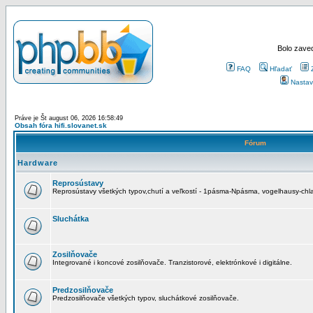
Bolo zaved
FAQ
Hľadať
Nastav
Práve je Št august 06, 2026 16:58:49
Obsah fóra hifi.slovanet.sk
Fórum
Hardware
Reprosústavy
Reprosústavy všetkých typov,chutí a veľkostí - 1pásma-Npásma, vogelhausy-chla
Sluchátka
Zosilňovače
Integrované i koncové zosilňovače. Tranzistorové, elektrónkové i digitálne.
Predzosilňovače
Predzosilňovače všetkých typov, sluchátkové zosilňovače.