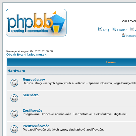
Bolo zaved
FAQ
Hľadať
Nastav
Práve je Pi august 07, 2026 20:32:39
Obsah fóra hifi.slovanet.sk
Fórum
Hardware
Reprosústavy
Reprosústavy všetkých typov,chutí a veľkostí - 1pásma-Npásma, vogelhausy-chla
Sluchátka
Zosilňovače
Integrované i koncové zosilňovače. Tranzistorové, elektrónkové i digitálne.
Predzosilňovače
Predzosilňovače všetkých typov, sluchátkové zosilňovače.