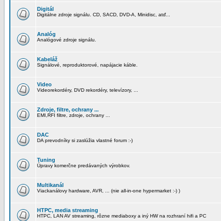
Digitál
Digitálne zdroje signálu. CD, SACD, DVD-A, Minidisc, atď...
Analóg
Analógové zdroje signálu.
Kabeláž
Signálové, reproduktorové, napájacie káble.
Video
Videorekordéry, DVD rekordéry, televízory, ...
Zdroje, filtre, ochrany ...
EMI,RFI filtre, zdroje, ochrany ...
DAC
DA prevodníky si zaslúžia vlastné forum :-)
Tuning
Úpravy komerčne predávaných výrobkov.
Multikanál
Viackanálovy hardware, AVR, ... (nie all-in-one hypermarket :-) )
HTPC, media streaming
HTPC, LAN AV streaming, rôzne mediaboxy a iný HW na rozhraní hifi a PC