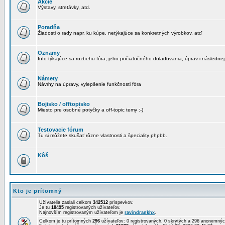
Akcie
Výstavy, stretávky, atd.
Poradňa
Žiadosti o rady napr. ku kúpe, netýkajúce sa konkretných výrobkov, atď
Oznamy
Info týkajúce sa rozbehu fóra, jeho počiatočného dolaďovania, úprav i následnej
Námety
Návrhy na úpravy, vylepšenie funkčnosti fóra
Bojisko / offtopisko
Miesto pre osobné potyčky a off-topic temy :-)
Testovacie fórum
Tu si môžete skušať rôzne vlastnosti a špeciality phpbb.
Kôš
Kto je prítomný
Užívatelia zaslali celkom
342512
príspevkov.
Je tu
18495
registrovaných užívateľov.
Najnovším registrovaným užívateľom je
ravindrankhx
.
Celkom je tu prítomných
296
užívateľov: 0 registrovaných, 0 skrytých a 296 anonymn