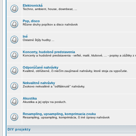
Elektronická
Techno, ambient, house, downbeat, ...
Pop, disco
Rôzne druhy popíkov a disco nahrávok
Iné
Ostatné štýly hudby ...
Koncerty, hudobné predstavenia
Koncerty a hudobné predstavenia - veľké, malé, klubové, ... - popisy a zážitky z 
Odporúčané nahrávky
Kvalitné, obľúbené, či niečím zaujímavé nahrávky, ktoré stoja za vypočutie.
Nekvalitné nahrávky
Zvukovo nekvalitné a "odfláknuté" nahrávky.
Akustika
Akustika a jej vplyv na posluch.
Resampling, upsampling, komprimacia zvuku
Resampling, upsampling, komprimácia, či iné úpravy nahrávok
DIY projekty