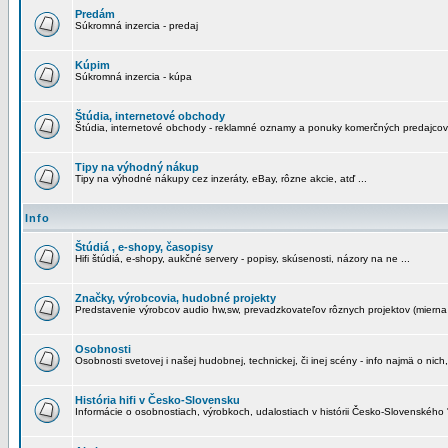
Predám
Súkromná inzercia - predaj
Kúpim
Súkromná inzercia - kúpa
Štúdia, internetové obchody
Štúdia, internetové obchody - reklamné oznamy a ponuky komerčných predajcov
Tipy na výhodný nákup
Tipy na výhodné nákupy cez inzeráty, eBay, rôzne akcie, atď ...
Info
Štúdiá , e-shopy, časopisy
Hifi štúdiá, e-shopy, aukčné servery - popisy, skúsenosti, názory na ne ...
Značky, výrobcovia, hudobné projekty
Predstavenie výrobcov audio hw,sw, prevadzkovateľov rôznych projektov (mierna 
Osobnosti
Osobnosti svetovej i našej hudobnej, technickej, či inej scény - info najmä o nich,
História hifi v Česko-Slovensku
Informácie o osobnostiach, výrobkoch, udalostiach v histórii Česko-Slovenského "