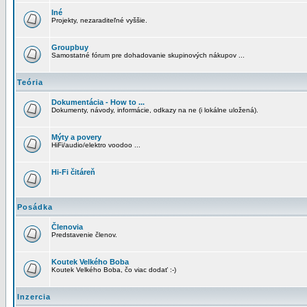
Iné
Projekty, nezaraditeľné vyššie.
Groupbuy
Samostatné fórum pre dohadovanie skupinových nákupov ...
Teória
Dokumentácia - How to ...
Dokumenty, návody, informácie, odkazy na ne (i lokálne uložená).
Mýty a povery
HiFi/audio/elektro voodoo ...
Hi-Fi čitáreň
Posádka
Členovia
Predstavenie členov.
Koutek Velkého Boba
Koutek Velkého Boba, čo viac dodať :-)
Inzercia