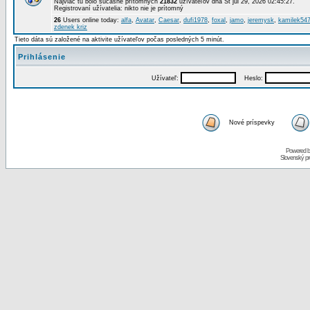
Najviac tu bolo súčasne prítomných
21832
užívateľov dňa St júl 29, 2026 02:45:27.
Registrovaní užívatelia: nikto nie je prítomný
26
Users online today:
alfa
,
Avatar
,
Caesar
,
dufi1978
,
foxal
,
jamo
,
jeremysk
,
kamilek54
zdenek kriz
Tieto dáta sú založené na aktivite užívateľov počas posledných 5 minút.
Prihlásenie
Užívateľ:
Heslo:
Nové príspevky
Powered 
Slovenský p