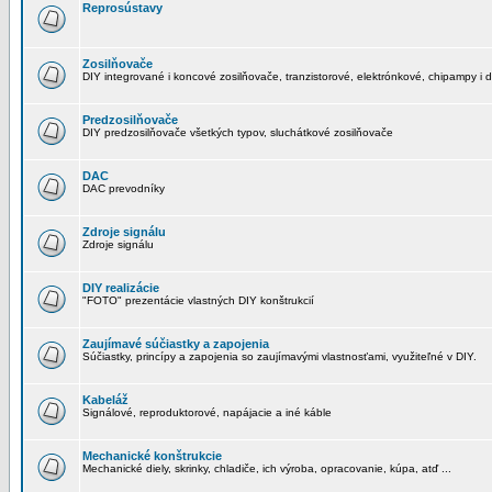
Reprosústavy
Zosilňovače
DIY integrované i koncové zosilňovače, tranzistorové, elektrónkové, chipampy i d
Predzosilňovače
DIY predzosilňovače všetkých typov, sluchátkové zosilňovače
DAC
DAC prevodníky
Zdroje signálu
Zdroje signálu
DIY realizácie
"FOTO" prezentácie vlastných DIY konštrukcií
Zaujímavé súčiastky a zapojenia
Súčiastky, princípy a zapojenia so zaujímavými vlastnosťami, využiteľné v DIY.
Kabeláž
Signálové, reproduktorové, napájacie a iné káble
Mechanické konštrukcie
Mechanické diely, skrinky, chladiče, ich výroba, opracovanie, kúpa, atď ...