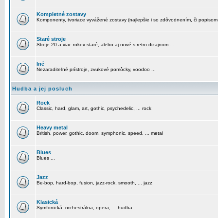
Kompletné zostavy
Komponenty, tvoriace vyvážené zostavy (najlepšie i so zdôvodnením, či popisom
Staré stroje
Stroje 20 a viac rokov staré, alebo aj nové s retro dizajnom ...
Iné
Nezaraditeľné prístroje, zvukové pomôcky, voodoo ...
Hudba a jej posluch
Rock
Classic, hard, glam, art, gothic, psychedelic, ... rock
Heavy metal
British, power, gothic, doom, symphonic, speed, ... metal
Blues
Blues ...
Jazz
Be-bop, hard-bop, fusion, jazz-rock, smooth, ... jazz
Klasická
Symfonická, orchestrálna, opera, ... hudba