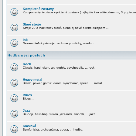
Kompletné zostavy
Komponenty, tvoriace vyvážené zostavy (najlepšie i so zdôvodnením, či popisom
Staré stroje
Stroje 20 a viac rokov staré, alebo aj nové s retro dizajnom ...
Iné
Nezaraditeľné prístroje, zvukové pomôcky, voodoo ...
Hudba a jej posluch
Rock
Classic, hard, glam, art, gothic, psychedelic, ... rock
Heavy metal
British, power, gothic, doom, symphonic, speed, ... metal
Blues
Blues ...
Jazz
Be-bop, hard-bop, fusion, jazz-rock, smooth, ... jazz
Klasická
Symfonická, orchestrálna, opera, ... hudba