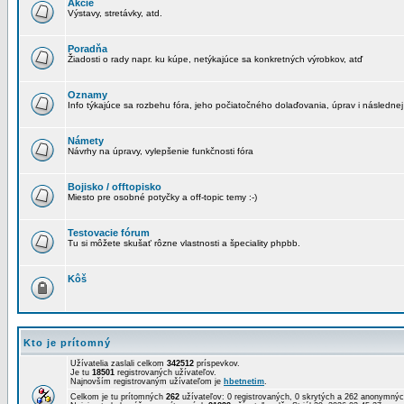
Akcie
Výstavy, stretávky, atd.
Poradňa
Žiadosti o rady napr. ku kúpe, netýkajúce sa konkretných výrobkov, atď
Oznamy
Info týkajúce sa rozbehu fóra, jeho počiatočného dolaďovania, úprav i následnej
Námety
Návrhy na úpravy, vylepšenie funkčnosti fóra
Bojisko / offtopisko
Miesto pre osobné potyčky a off-topic temy :-)
Testovacie fórum
Tu si môžete skušať rôzne vlastnosti a špeciality phpbb.
Kôš
Kto je prítomný
Užívatelia zaslali celkom
342512
príspevkov.
Je tu
18501
registrovaných užívateľov.
Najnovším registrovaným užívateľom je
hbetnetim
.
Celkom je tu prítomných
262
užívateľov: 0 registrovaných, 0 skrytých a 262 anonymn