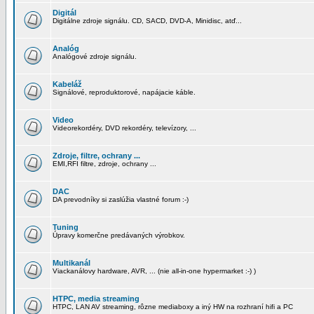
Digitál
Digitálne zdroje signálu. CD, SACD, DVD-A, Minidisc, atď...
Analóg
Analógové zdroje signálu.
Kabeláž
Signálové, reproduktorové, napájacie káble.
Video
Videorekordéry, DVD rekordéry, televízory, ...
Zdroje, filtre, ochrany ...
EMI,RFI filtre, zdroje, ochrany ...
DAC
DA prevodníky si zaslúžia vlastné forum :-)
Tuning
Úpravy komerčne predávaných výrobkov.
Multikanál
Viackanálovy hardware, AVR, ... (nie all-in-one hypermarket :-) )
HTPC, media streaming
HTPC, LAN AV streaming, rôzne mediaboxy a iný HW na rozhraní hifi a PC