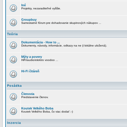
Iné
Projekty, nezaraditeľné vyššie.
Groupbuy
Samostatné fórum pre dohadovanie skupinových nákupov ...
Teória
Dokumentácia - How to ...
Dokumenty, návody, informácie, odkazy na ne (i lokálne uložená).
Mýty a povery
HiFi/audio/elektro voodoo ...
Hi-Fi čitáreň
Posádka
Členovia
Predstavenie členov.
Koutek Velkého Boba
Koutek Velkého Boba, čo viac dodať :-)
Inzercia