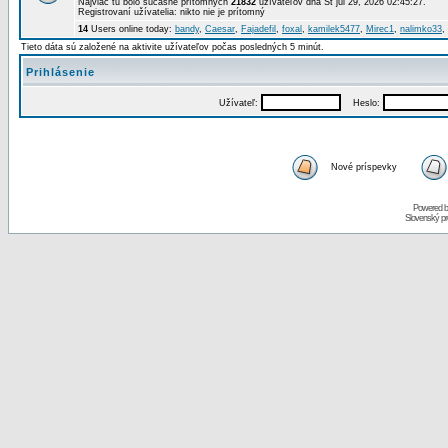
Najviac tu bolo súčasne prítomných
21832
užívateľov dňa St júl 29, 2026 02:45:27.
Registrovaní užívatelia: nikto nie je prítomný
14
Users online today:
bandy
,
Caesar
,
Fajadefil
,
foxal
,
kamilek5477
,
Mirec1
,
nalimko33
,
Tieto dáta sú založené na aktivite užívateľov počas posledných 5 minút.
Prihlásenie
Užívateľ:
Heslo:
Nové príspevky
Powered 
Slovenský p