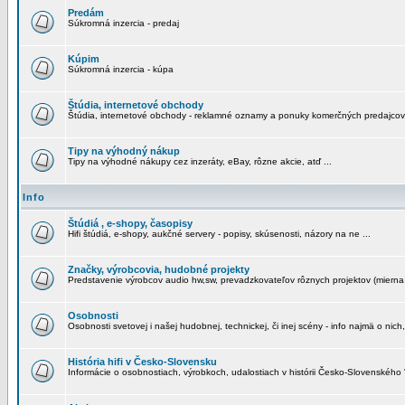
Predám
Súkromná inzercia - predaj
Kúpim
Súkromná inzercia - kúpa
Štúdia, internetové obchody
Štúdia, internetové obchody - reklamné oznamy a ponuky komerčných predajcov
Tipy na výhodný nákup
Tipy na výhodné nákupy cez inzeráty, eBay, rôzne akcie, atď ...
Info
Štúdiá , e-shopy, časopisy
Hifi štúdiá, e-shopy, aukčné servery - popisy, skúsenosti, názory na ne ...
Značky, výrobcovia, hudobné projekty
Predstavenie výrobcov audio hw,sw, prevadzkovateľov rôznych projektov (mierna 
Osobnosti
Osobnosti svetovej i našej hudobnej, technickej, či inej scény - info najmä o nich,
História hifi v Česko-Slovensku
Informácie o osobnostiach, výrobkoch, udalostiach v histórii Česko-Slovenského "