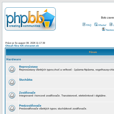
Bolo zaved
FAQ
Hľadať
Nastav
Práve je So august 08, 2026 11:17:39
Obsah fóra hifi.slovanet.sk
Fórum
Hardware
Reprosústavy
Reprosústavy všetkých typov,chutí a veľkostí - 1pásma-Npásma, vogelhausy-chla
Sluchátka
Zosilňovače
Integrované i koncové zosilňovače. Tranzistorové, elektrónkové i digitálne.
Predzosilňovače
Predzosilňovače všetkých typov, sluchátkové zosilňovače.