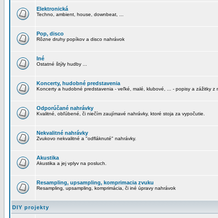
Elektronická
Techno, ambient, house, downbeat, ...
Pop, disco
Rôzne druhy popíkov a disco nahrávok
Iné
Ostatné štýly hudby ...
Koncerty, hudobné predstavenia
Koncerty a hudobné predstavenia - veľké, malé, klubové, ... - popisy a zážitky z 
Odporúčané nahrávky
Kvalitné, obľúbené, či niečím zaujímavé nahrávky, ktoré stoja za vypočutie.
Nekvalitné nahrávky
Zvukovo nekvalitné a "odfláknuté" nahrávky.
Akustika
Akustika a jej vplyv na posluch.
Resampling, upsampling, komprimacia zvuku
Resampling, upsampling, komprimácia, či iné úpravy nahrávok
DIY projekty