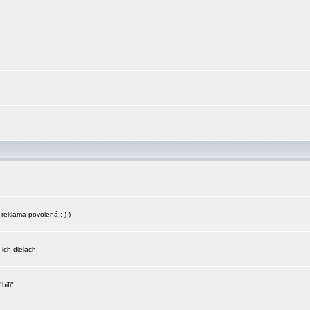
reklama povolená :-) )
 ich dielach.
hifi"