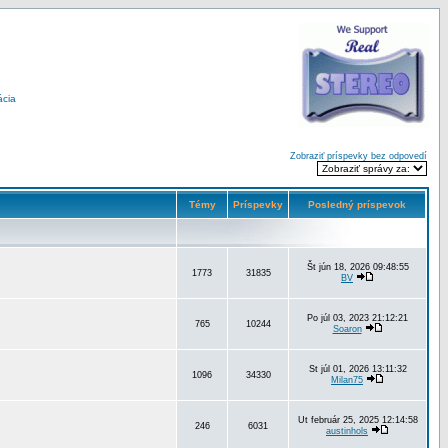
ácia
Zobraziť príspevky bez odpovedí
Témy
Príspevky
Posledný príspevok
Št jún 18, 2026 09:48:55
1773
31835
BV
Po júl 03, 2023 21:12:21
765
10244
Soaron
St júl 01, 2026 13:11:32
1096
34330
Milan75
Ut február 25, 2025 12:14:58
246
6031
austinhols