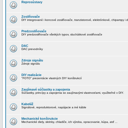
Reprosústavy
Zosilňovače
DIY integrované i koncové zosilňovače, tranzistorové, elektrónkové, chipampy i d
Predzosilňovače
DIY predzosilňovače všetkých typov, sluchátkové zosilňovače
DAC
DAC prevodníky
Zdroje signálu
Zdroje signálu
DIY realizácie
"FOTO" prezentácie vlastných DIY konštrukcií
Zaujímavé súčiastky a zapojenia
Súčiastky, princípy a zapojenia so zaujímavými vlastnosťami, využiteľné v DIY.
Kabeláž
Signálové, reproduktorové, napájacie a iné káble
Mechanické konštrukcie
Mechanické diely, skrinky, chladiče, ich výroba, opracovanie, kúpa, atď ...