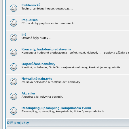
Elektronická
Techno, ambient, house, downbeat, ...
Pop, disco
Rôzne druhy popíkov a disco nahrávok
Iné
Ostatné štýly hudby ...
Koncerty, hudobné predstavenia
Koncerty a hudobné predstavenia - veľké, malé, klubové, ... - popisy a zážitky z 
Odporúčané nahrávky
Kvalitné, obľúbené, či niečím zaujímavé nahrávky, ktoré stoja za vypočutie.
Nekvalitné nahrávky
Zvukovo nekvalitné a "odfláknuté" nahrávky.
Akustika
Akustika a jej vplyv na posluch.
Resampling, upsampling, komprimacia zvuku
Resampling, upsampling, komprimácia, či iné úpravy nahrávok
DIY projekty