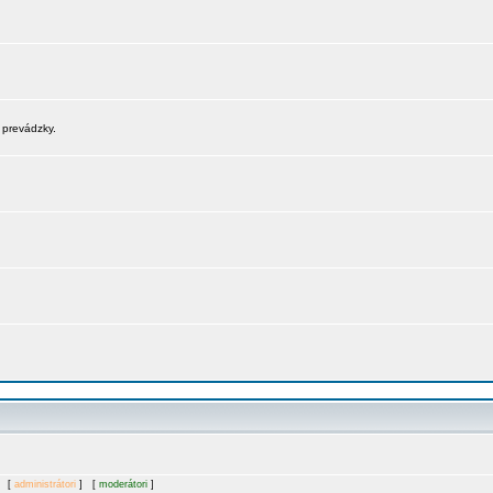
 prevádzky.
. [
administrátori
] [
moderátori
]