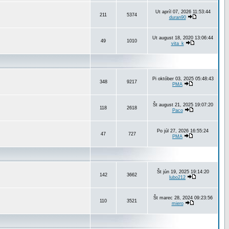
Ut apríl 07, 2026 11:53:44
211
5374
duran90
Ut august 18, 2020 13:06:44
49
1010
vita_k
Pi október 03, 2025 05:48:43
348
9217
PMA
Št august 21, 2025 19:07:20
118
2618
Paco
Po júl 27, 2026 16:55:24
47
727
PMA
Št jún 19, 2025 19:14:20
142
3662
lubo212
Št marec 28, 2024 09:23:56
110
3521
miero