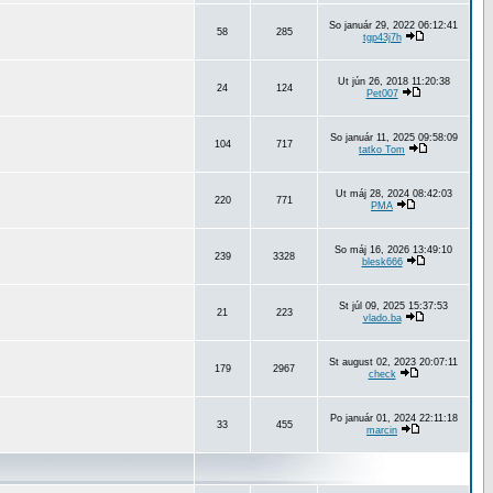
So január 29, 2022 06:12:41
58
285
tgp43j7h
Ut jún 26, 2018 11:20:38
24
124
Pet007
So január 11, 2025 09:58:09
104
717
tatko Tom
Ut máj 28, 2024 08:42:03
220
771
PMA
So máj 16, 2026 13:49:10
239
3328
blesk666
St júl 09, 2025 15:37:53
21
223
vlado.ba
St august 02, 2023 20:07:11
179
2967
check
Po január 01, 2024 22:11:18
33
455
marcin