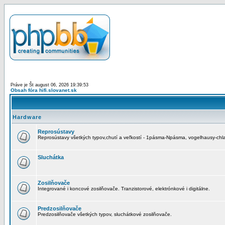
Práve je Št august 06, 2026 19:39:53
Obsah fóra hifi.slovanet.sk
Hardware
Reprosústavy
Reprosústavy všetkých typov,chutí a veľkostí - 1pásma-Npásma, vogelhausy-chla
Sluchátka
Zosilňovače
Integrované i koncové zosilňovače. Tranzistorové, elektrónkové i digitálne.
Predzosilňovače
Predzosilňovače všetkých typov, sluchátkové zosilňovače.