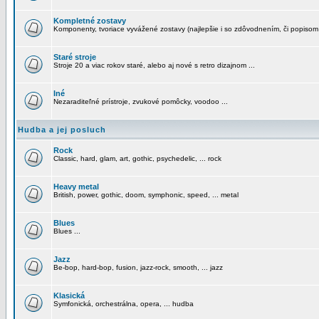
Kompletné zostavy
Komponenty, tvoriace vyvážené zostavy (najlepšie i so zdôvodnením, či popisom
Staré stroje
Stroje 20 a viac rokov staré, alebo aj nové s retro dizajnom ...
Iné
Nezaraditeľné prístroje, zvukové pomôcky, voodoo ...
Hudba a jej posluch
Rock
Classic, hard, glam, art, gothic, psychedelic, ... rock
Heavy metal
British, power, gothic, doom, symphonic, speed, ... metal
Blues
Blues ...
Jazz
Be-bop, hard-bop, fusion, jazz-rock, smooth, ... jazz
Klasická
Symfonická, orchestrálna, opera, ... hudba