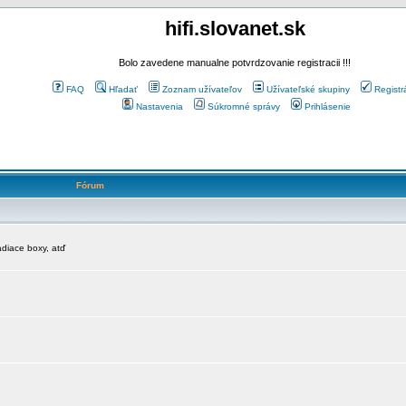
hifi.slovanet.sk
Bolo zavedene manualne potvrdzovanie registracii !!!
FAQ
Hľadať
Zoznam užívateľov
Užívateľské skupiny
Registr
Nastavenia
Súkromné správy
Prihlásenie
Fórum
diace boxy, atď