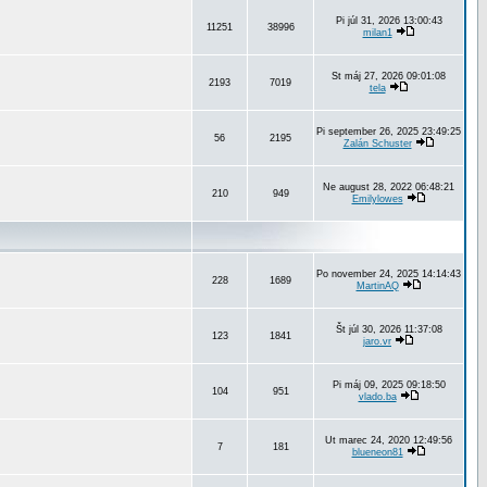
Pi júl 31, 2026 13:00:43
11251
38996
milan1
St máj 27, 2026 09:01:08
2193
7019
tela
Pi september 26, 2025 23:49:25
56
2195
Zalán Schuster
Ne august 28, 2022 06:48:21
210
949
Emilylowes
Po november 24, 2025 14:14:43
228
1689
MartinAQ
Št júl 30, 2026 11:37:08
123
1841
jaro.vr
Pi máj 09, 2025 09:18:50
104
951
vlado.ba
Ut marec 24, 2020 12:49:56
7
181
blueneon81