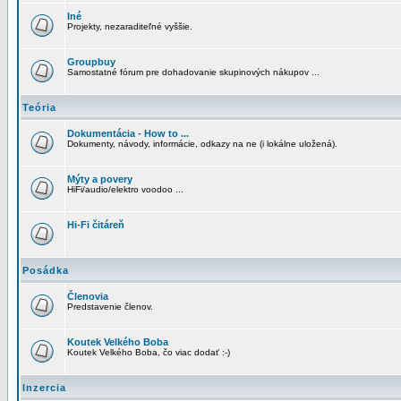
Iné
Projekty, nezaraditeľné vyššie.
Groupbuy
Samostatné fórum pre dohadovanie skupinových nákupov ...
Teória
Dokumentácia - How to ...
Dokumenty, návody, informácie, odkazy na ne (i lokálne uložená).
Mýty a povery
HiFi/audio/elektro voodoo ...
Hi-Fi čitáreň
Posádka
Členovia
Predstavenie členov.
Koutek Velkého Boba
Koutek Velkého Boba, čo viac dodať :-)
Inzercia