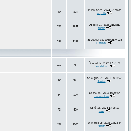
Pi január 26, 2024 22:58:36
90
568
indy007
Ut apríl 21, 2026 21:29:11
250
2841
dustin
St august 05, 2026 21:04:58
286
4187
Dodink0
Št apríl 14, 2022 07:21:29
110
754
melindalbatz
So august 28, 2021 08:19:48
59
677
Avatar
Ut máj 02, 2023 18:38:55
24
166
martinwilson
Ut júl 16, 2024 13:16:18
73
499
jamo
Št marec 05, 2026 19:23:54
156
2309
tantito