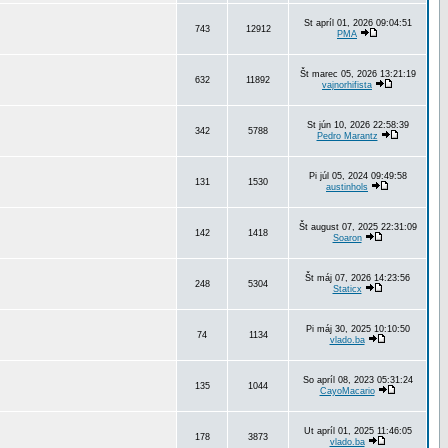
St apríl 01, 2026 09:04:51
743
12912
PMA
Št marec 05, 2026 13:21:19
632
11892
vajnorhifista
St jún 10, 2026 22:58:39
342
5788
Pedro Marantz
Pi júl 05, 2024 09:49:58
131
1530
austinhols
Št august 07, 2025 22:31:09
142
1418
Soaron
Št máj 07, 2026 14:23:56
248
5304
Staticx
Pi máj 30, 2025 10:10:50
74
1134
vlado.ba
So apríl 08, 2023 05:31:24
135
1044
CayoMacario
Ut apríl 01, 2025 11:46:05
178
3873
vlado.ba