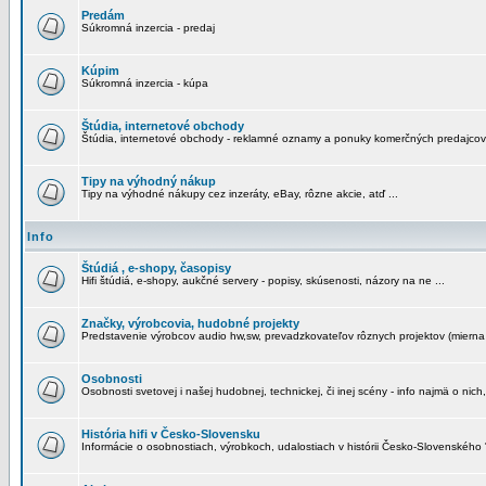
Predám
Súkromná inzercia - predaj
Kúpim
Súkromná inzercia - kúpa
Štúdia, internetové obchody
Štúdia, internetové obchody - reklamné oznamy a ponuky komerčných predajcov
Tipy na výhodný nákup
Tipy na výhodné nákupy cez inzeráty, eBay, rôzne akcie, atď ...
Info
Štúdiá , e-shopy, časopisy
Hifi štúdiá, e-shopy, aukčné servery - popisy, skúsenosti, názory na ne ...
Značky, výrobcovia, hudobné projekty
Predstavenie výrobcov audio hw,sw, prevadzkovateľov rôznych projektov (mierna 
Osobnosti
Osobnosti svetovej i našej hudobnej, technickej, či inej scény - info najmä o nich,
História hifi v Česko-Slovensku
Informácie o osobnostiach, výrobkoch, udalostiach v histórii Česko-Slovenského "