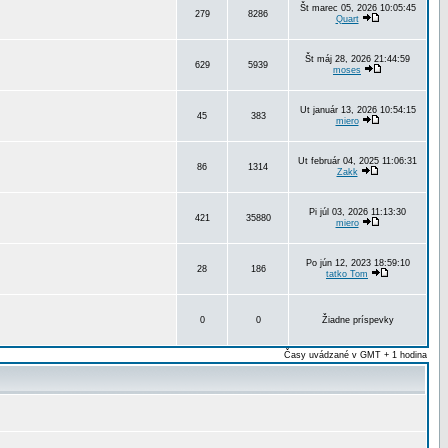
Št marec 05, 2026 10:05:45
279
8286
Quart
Št máj 28, 2026 21:44:59
629
5939
moses
Ut január 13, 2026 10:54:15
45
383
miero
Ut február 04, 2025 11:06:31
86
1314
Zakk
Pi júl 03, 2026 11:13:30
421
35880
miero
Po jún 12, 2023 18:59:10
28
186
tatko Tom
0
0
Žiadne príspevky
Časy uvádzané v GMT + 1 hodina