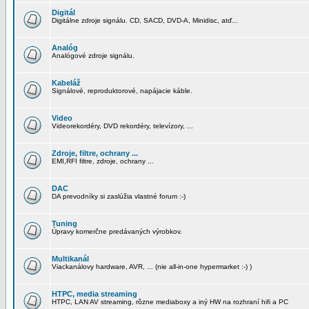
Digitál
Digitálne zdroje signálu. CD, SACD, DVD-A, Minidisc, atď...
Analóg
Analógové zdroje signálu.
Kabeláž
Signálové, reproduktorové, napájacie káble.
Video
Videorekordéry, DVD rekordéry, televízory, ...
Zdroje, filtre, ochrany ...
EMI,RFI filtre, zdroje, ochrany ...
DAC
DA prevodníky si zaslúžia vlastné forum :-)
Tuning
Úpravy komerčne predávaných výrobkov.
Multikanál
Viackanálovy hardware, AVR, ... (nie all-in-one hypermarket :-) )
HTPC, media streaming
HTPC, LAN AV streaming, rôzne mediaboxy a iný HW na rozhraní hifi a PC