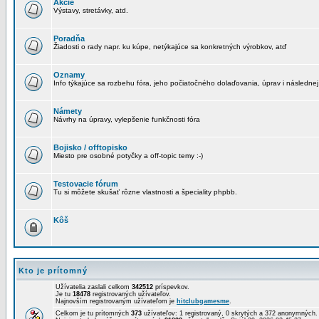
Akcie
Výstavy, stretávky, atd.
Poradňa
Žiadosti o rady napr. ku kúpe, netýkajúce sa konkretných výrobkov, atď
Oznamy
Info týkajúce sa rozbehu fóra, jeho počiatočného dolaďovania, úprav i následnej
Námety
Návrhy na úpravy, vylepšenie funkčnosti fóra
Bojisko / offtopisko
Miesto pre osobné potyčky a off-topic temy :-)
Testovacie fórum
Tu si môžete skušať rôzne vlastnosti a špeciality phpbb.
Kôš
Kto je prítomný
Užívatelia zaslali celkom
342512
príspevkov.
Je tu
18478
registrovaných užívateľov.
Najnovším registrovaným užívateľom je
hitclubgamesme
.
Celkom je tu prítomných
373
užívateľov: 1 registrovaný, 0 skrytých a 372 anonymných