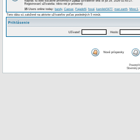
Najviac tu bolo súčasne prítomných
21832
užívateľov dňa St júl 29, 2026 02:45:27.
Registrovaní užívatelia: nikto nie je prítomný
15
Users online today:
bandy
,
Caesar
,
Fajadefil
,
foxal
,
kamilek5477
,
man.earth
,
Mirec1
,
Tieto dáta sú založené na aktivite užívateľov počas posledných 5 minút.
Prihlásenie
Užívateľ:
Heslo:
Nové príspevky
Powered 
Slovenský p