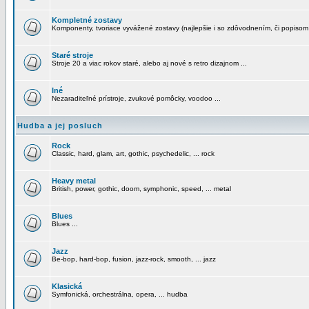
Kompletné zostavy
Komponenty, tvoriace vyvážené zostavy (najlepšie i so zdôvodnením, či popisom
Staré stroje
Stroje 20 a viac rokov staré, alebo aj nové s retro dizajnom ...
Iné
Nezaraditeľné prístroje, zvukové pomôcky, voodoo ...
Hudba a jej posluch
Rock
Classic, hard, glam, art, gothic, psychedelic, ... rock
Heavy metal
British, power, gothic, doom, symphonic, speed, ... metal
Blues
Blues ...
Jazz
Be-bop, hard-bop, fusion, jazz-rock, smooth, ... jazz
Klasická
Symfonická, orchestrálna, opera, ... hudba