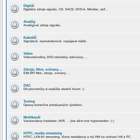
Digitál
Digitálne zdroje signálu. CD, SACD, DVD-A, Minidisc, atď...
Analóg
Analógové zdroje signálu.
Kabeláž
Signálové, reproduktorové, napájacie káble.
Video
Videorekordéry, DVD rekordéry, televízory, ...
Zdroje, filtre, ochrany ...
EMI,RFI filtre, zdroje, ochrany ...
DAC
DA prevodníky si zaslúžia vlastné forum :-)
Tuning
Úpravy komerčne predávaných výrobkov.
Multikanál
Viackanálovy hardware, AVR, ... (nie all-in-one hypermarket :-) )
HTPC, media streaming
HTPC, LAN AV streaming, rôzne mediaboxy a iný HW na rozhraní hifi a PC