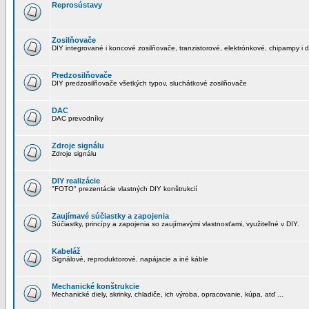
Reprosústavy
Zosilňovače
DIY integrované i koncové zosilňovače, tranzistorové, elektrónkové, chipampy i d
Predzosilňovače
DIY predzosilňovače všetkých typov, sluchátkové zosilňovače
DAC
DAC prevodníky
Zdroje signálu
Zdroje signálu
DIY realizácie
"FOTO" prezentácie vlastných DIY konštrukcií
Zaujímavé súčiastky a zapojenia
Súčiastky, princípy a zapojenia so zaujímavými vlastnosťami, využiteľné v DIY.
Kabeláž
Signálové, reproduktorové, napájacie a iné káble
Mechanické konštrukcie
Mechanické diely, skrinky, chladiče, ich výroba, opracovanie, kúpa, atď ...