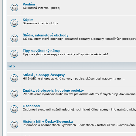
Predám
Súkromná inzercia - predaj
Kúpim
Súkromná inzercia - kúpa
Štúdia, internetové obchody
Štúdia, internetové obchody - reklamné oznamy a ponuky komerčných predajcov
Tipy na výhodný nákup
Tipy na výhodné nákupy cez inzeráty, eBay, rôzne akcie, atď ...
Info
Štúdiá , e-shopy, časopisy
Hifi štúdiá, e-shopy, aukčné servery - popisy, skúsenosti, názory na ne ...
Značky, výrobcovia, hudobné projekty
Predstavenie výrobcov audio hw,sw, prevadzkovateľov rôznych projektov (mierna 
Osobnosti
Osobnosti svetovej i našej hudobnej, technickej, či inej scény - info najmä o nich,
História hifi v Česko-Slovensku
Informácie o osobnostiach, výrobkoch, udalostiach v histórii Česko-Slovenského "