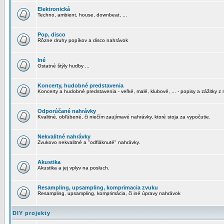
Elektronická
Techno, ambient, house, downbeat, ...
Pop, disco
Rôzne druhy popíkov a disco nahrávok
Iné
Ostatné štýly hudby ...
Koncerty, hudobné predstavenia
Koncerty a hudobné predstavenia - veľké, malé, klubové, ... - popisy a zážitky z 
Odporúčané nahrávky
Kvalitné, obľúbené, či niečím zaujímavé nahrávky, ktoré stoja za vypočutie.
Nekvalitné nahrávky
Zvukovo nekvalitné a "odfláknuté" nahrávky.
Akustika
Akustika a jej vplyv na posluch.
Resampling, upsampling, komprimacia zvuku
Resampling, upsampling, komprimácia, či iné úpravy nahrávok
DIY projekty