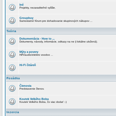
Iné
Projekty, nezaraditeľné vyššie.
Groupbuy
Samostatné fórum pre dohadovanie skupinových nákupov ...
Teória
Dokumentácia - How to ...
Dokumenty, návody, informácie, odkazy na ne (i lokálne uložená).
Mýty a povery
HiFi/audio/elektro voodoo ...
Hi-Fi čitáreň
Posádka
Členovia
Predstavenie členov.
Koutek Velkého Boba
Koutek Velkého Boba, čo viac dodať :-)
Inzercia