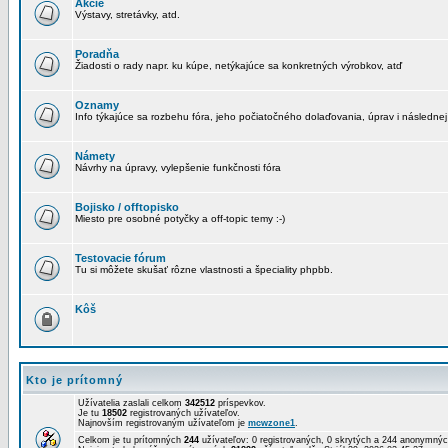
Akcie
Výstavy, stretávky, atd.
Poradňa
Žiadosti o rady napr. ku kúpe, netýkajúce sa konkretných výrobkov, atď
Oznamy
Info týkajúce sa rozbehu fóra, jeho počiatočného dolaďovania, úprav i následnej
Námety
Návrhy na úpravy, vylepšenie funkčnosti fóra
Bojisko / offtopisko
Miesto pre osobné potyčky a off-topic temy :-)
Testovacie fórum
Tu si môžete skušať rôzne vlastnosti a špeciality phpbb.
Kôš
Kto je prítomný
Užívatelia zaslali celkom
342512
príspevkov.
Je tu
18502
registrovaných užívateľov.
Najnovším registrovaným užívateľom je
mcwzone1
.
Celkom je tu prítomných
244
užívateľov: 0 registrovaných, 0 skrytých a 244 anonymn