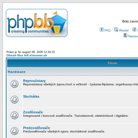
Bolo zaved
FAQ
Hľadať
Nastav
Práve je So august 08, 2026 12:34:15
Obsah fóra hifi.slovanet.sk
Fórum
Hardware
Reprosústavy
Reprosústavy všetkých typov,chutí a veľkostí - 1pásma-Npásma, vogelhausy-chla
Sluchátka
Zosilňovače
Integrované i koncové zosilňovače. Tranzistorové, elektrónkové i digitálne.
Predzosilňovače
Predzosilňovače všetkých typov, sluchátkové zosilňovače.