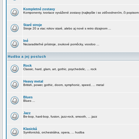
Kompletné zostavy
Komponenty, tvoriace vyvážené zostavy (najlepšie i so zdôvodnením, či popisom
Staré stroje
Stroje 20 a viac rokov staré, alebo aj nové s retro dizajnom ...
Iné
Nezaraditeľné prístroje, zvukové pomôcky, voodoo ...
Hudba a jej posluch
Rock
Classic, hard, glam, art, gothic, psychedelic, ... rock
Heavy metal
British, power, gothic, doom, symphonic, speed, ... metal
Blues
Blues ...
Jazz
Be-bop, hard-bop, fusion, jazz-rock, smooth, ... jazz
Klasická
Symfonická, orchestrálna, opera, ... hudba