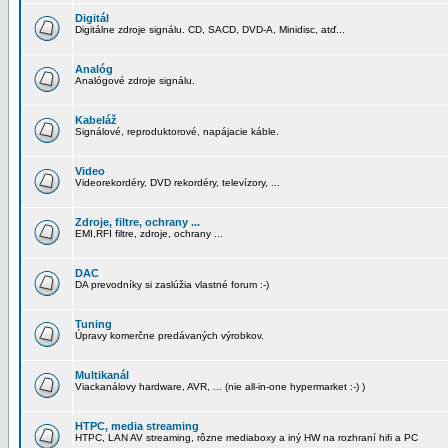
Digitál
Digitálne zdroje signálu. CD, SACD, DVD-A, Minidisc, atď...
Analóg
Analógové zdroje signálu.
Kabeláž
Signálové, reproduktorové, napájacie káble.
Video
Videorekordéry, DVD rekordéry, televízory, ...
Zdroje, filtre, ochrany ...
EMI,RFI filtre, zdroje, ochrany ...
DAC
DA prevodníky si zaslúžia vlastné forum :-)
Tuning
Úpravy komerčne predávaných výrobkov.
Multikanál
Viackanálovy hardware, AVR, ... (nie all-in-one hypermarket :-) )
HTPC, media streaming
HTPC, LAN AV streaming, rôzne mediaboxy a iný HW na rozhraní hifi a PC