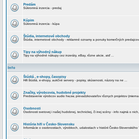
Predám
Súkromná inzercia - predaj
Kúpim
Súkromná inzercia - kúpa
Štúdia, internetové obchody
Štúdia, internetové obchody - reklamné oznamy a ponuky komerčných predajcov
Tipy na výhodný nákup
Tipy na výhodné nákupy cez inzeráty, eBay, rôzne akcie, atď ...
Info
Štúdiá , e-shopy, časopisy
Hifi štúdiá, e-shopy, aukčné servery - popisy, skúsenosti, názory na ne ...
Značky, výrobcovia, hudobné projekty
Predstavenie výrobcov audio hw,sw, prevadzkovateľov rôznych projektov (mierna 
Osobnosti
Osobnosti svetovej i našej hudobnej, technickej, či inej scény - info najmä o nich,
História hifi v Česko-Slovensku
Informácie o osobnostiach, výrobkoch, udalostiach v histórii Česko-Slovenského "