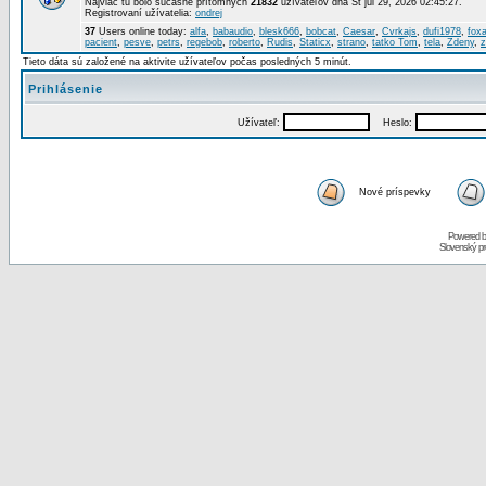
Najviac tu bolo súčasne prítomných
21832
užívateľov dňa St júl 29, 2026 02:45:27.
Registrovaní užívatelia:
ondrej
37
Users online today:
alfa
,
babaudio
,
blesk666
,
bobcat
,
Caesar
,
Cvrkajs
,
dufi1978
,
foxa
pacient
,
pesve
,
petrs
,
regebob
,
roberto
,
Rudis
,
Staticx
,
strano
,
tatko Tom
,
tela
,
Zdeny
,
z
Tieto dáta sú založené na aktivite užívateľov počas posledných 5 minút.
Prihlásenie
Užívateľ:
Heslo:
Nové príspevky
Powered 
Slovenský p