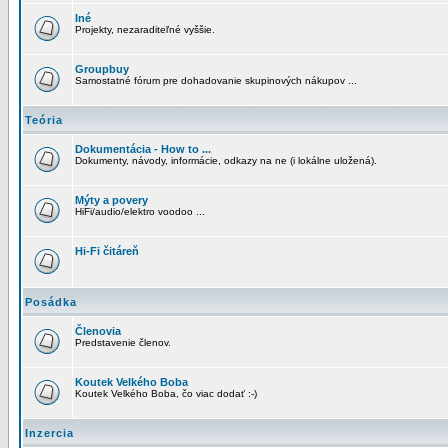
Iné
Projekty, nezaraditeľné vyššie.
Groupbuy
Samostatné fórum pre dohadovanie skupinových nákupov ...
Teória
Dokumentácia - How to ...
Dokumenty, návody, informácie, odkazy na ne (i lokálne uložená).
Mýty a povery
HiFi/audio/elektro voodoo ...
Hi-Fi čitáreň
Posádka
Členovia
Predstavenie členov.
Koutek Velkého Boba
Koutek Velkého Boba, čo viac dodať :-)
Inzercia