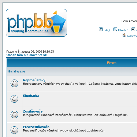
Bolo zaved
FAQ
Hľadať
Nastav
Práve je Št august 06, 2026 19:39:25
Obsah fóra hifi.slovanet.sk
Fórum
Hardware
Reprosústavy
Reprosústavy všetkých typov,chutí a veľkostí - 1pásma-Npásma, vogelhausy-chla
Sluchátka
Zosilňovače
Integrované i koncové zosilňovače. Tranzistorové, elektrónkové i digitálne.
Predzosilňovače
Predzosilňovače všetkých typov, sluchátkové zosilňovače.