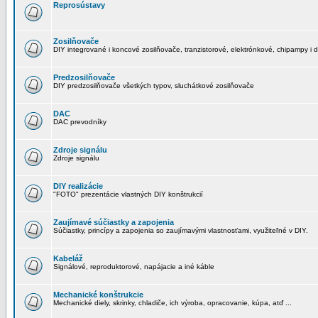
Reprosústavy
Zosilňovače
DIY integrované i koncové zosilňovače, tranzistorové, elektrónkové, chipampy i d
Predzosilňovače
DIY predzosilňovače všetkých typov, sluchátkové zosilňovače
DAC
DAC prevodníky
Zdroje signálu
Zdroje signálu
DIY realizácie
"FOTO" prezentácie vlastných DIY konštrukcií
Zaujímavé súčiastky a zapojenia
Súčiastky, princípy a zapojenia so zaujímavými vlastnosťami, využiteľné v DIY.
Kabeláž
Signálové, reproduktorové, napájacie a iné káble
Mechanické konštrukcie
Mechanické diely, skrinky, chladiče, ich výroba, opracovanie, kúpa, atď ...