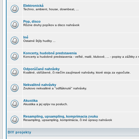
Elektronická
Techno, ambient, house, downbeat, ...
Pop, disco
Rôzne druhy popíkov a disco nahrávok
Iné
Ostatné štýly hudby ...
Koncerty, hudobné predstavenia
Koncerty a hudobné predstavenia - veľké, malé, klubové, ... - popisy a zážitky z 
Odporúčané nahrávky
Kvalitné, obľúbené, či niečím zaujímavé nahrávky, ktoré stoja za vypočutie.
Nekvalitné nahrávky
Zvukovo nekvalitné a "odfláknuté" nahrávky.
Akustika
Akustika a jej vplyv na posluch.
Resampling, upsampling, komprimacia zvuku
Resampling, upsampling, komprimácia, či iné úpravy nahrávok
DIY projekty