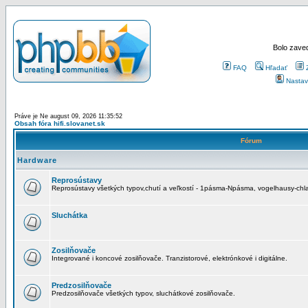
Bolo zaved
FAQ
Hľadať
Nastav
Práve je Ne august 09, 2026 11:35:52
Obsah fóra hifi.slovanet.sk
Fórum
Hardware
Reprosústavy
Reprosústavy všetkých typov,chutí a veľkostí - 1pásma-Npásma, vogelhausy-chla
Sluchátka
Zosilňovače
Integrované i koncové zosilňovače. Tranzistorové, elektrónkové i digitálne.
Predzosilňovače
Predzosilňovače všetkých typov, sluchátkové zosilňovače.