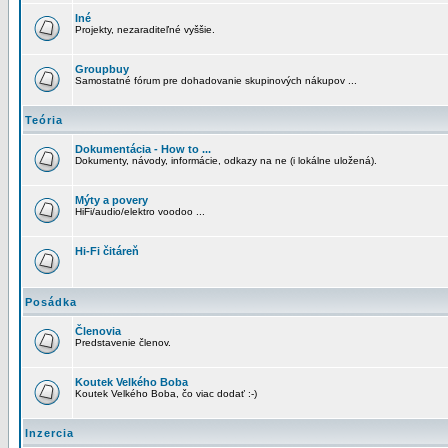
Iné
Projekty, nezaraditeľné vyššie.
Groupbuy
Samostatné fórum pre dohadovanie skupinových nákupov ...
Teória
Dokumentácia - How to ...
Dokumenty, návody, informácie, odkazy na ne (i lokálne uložená).
Mýty a povery
HiFi/audio/elektro voodoo ...
Hi-Fi čitáreň
Posádka
Členovia
Predstavenie členov.
Koutek Velkého Boba
Koutek Velkého Boba, čo viac dodať :-)
Inzercia