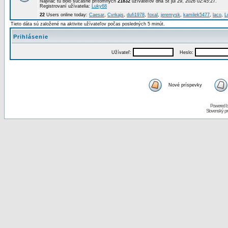
Najviac tu bolo súčasne prítomných
21832
užívateľov dňa St júl 29, 2026 02:45:27.
Registrovaní užívatelia:
Luky68
22
Users online today:
Caesar
,
Cvrkajs
,
dufi1978
,
foxal
,
jeremysk
,
kamilek5477
,
laco
,
L
Tieto dáta sú založené na aktivite užívateľov počas posledných 5 minút.
Prihlásenie
Užívateľ:
Heslo:
Nové príspevky
Powered 
Slovenský p