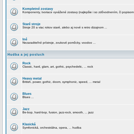
Kompletné zostavy
Komponenty, tvoriace vyvážené zostavy (najlepšie i so zdôvodnením, či popisom
Staré stroje
Stroje 20 a viac rokov staré, alebo aj nové s retro dizajnom ...
Iné
Nezaraditeľné prístroje, zvukové pomôcky, voodoo ...
Hudba a jej posluch
Rock
Classic, hard, glam, art, gothic, psychedelic, ... rock
Heavy metal
British, power, gothic, doom, symphonic, speed, ... metal
Blues
Blues ...
Jazz
Be-bop, hard-bop, fusion, jazz-rock, smooth, ... jazz
Klasická
Symfonická, orchestrálna, opera, ... hudba