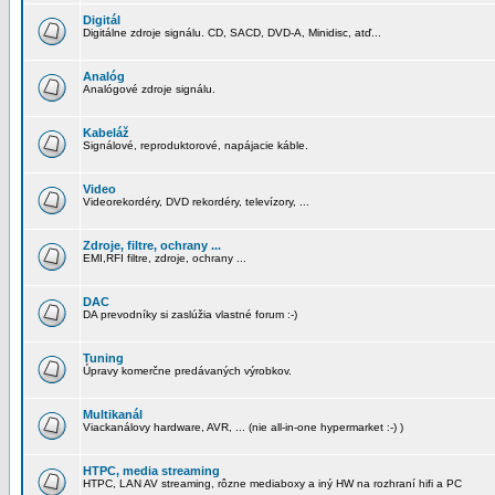
Digitál
Digitálne zdroje signálu. CD, SACD, DVD-A, Minidisc, atď...
Analóg
Analógové zdroje signálu.
Kabeláž
Signálové, reproduktorové, napájacie káble.
Video
Videorekordéry, DVD rekordéry, televízory, ...
Zdroje, filtre, ochrany ...
EMI,RFI filtre, zdroje, ochrany ...
DAC
DA prevodníky si zaslúžia vlastné forum :-)
Tuning
Úpravy komerčne predávaných výrobkov.
Multikanál
Viackanálovy hardware, AVR, ... (nie all-in-one hypermarket :-) )
HTPC, media streaming
HTPC, LAN AV streaming, rôzne mediaboxy a iný HW na rozhraní hifi a PC