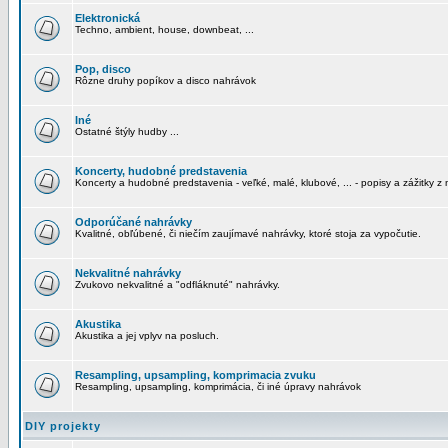
Elektronická
Techno, ambient, house, downbeat, ...
Pop, disco
Rôzne druhy popíkov a disco nahrávok
Iné
Ostatné štýly hudby ...
Koncerty, hudobné predstavenia
Koncerty a hudobné predstavenia - veľké, malé, klubové, ... - popisy a zážitky z 
Odporúčané nahrávky
Kvalitné, obľúbené, či niečím zaujímavé nahrávky, ktoré stoja za vypočutie.
Nekvalitné nahrávky
Zvukovo nekvalitné a "odfláknuté" nahrávky.
Akustika
Akustika a jej vplyv na posluch.
Resampling, upsampling, komprimacia zvuku
Resampling, upsampling, komprimácia, či iné úpravy nahrávok
DIY projekty