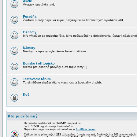
Akcie
Výstavy, stretávky, atd.
Poradňa
Žiadosti o rady napr. ku kúpe, netýkajúce sa konkretných výrobkov, atď
Oznamy
Info týkajúce sa rozbehu fóra, jeho počiatočného dolaďovania, úprav i následnej
Námety
Návrhy na úpravy, vylepšenie funkčnosti fóra
Bojisko / offtopisko
Miesto pre osobné potyčky a off-topic temy :-)
Testovacie fórum
Tu si môžete skušať rôzne vlastnosti a špeciality phpbb.
Kôš
Kto je prítomný
Užívatelia zaslali celkom
342512
príspevkov.
Je tu
18508
registrovaných užívateľov.
Najnovším registrovaným užívateľom je
fun88pictaram
.
Celkom je tu prítomných
263
užívateľov: 1 registrovaný, 0 skrytých a 262 anonymných