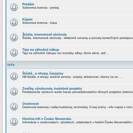
Predám
Súkromná inzercia - predaj
Kúpim
Súkromná inzercia - kúpa
Štúdia, internetové obchody
Štúdia, internetové obchody - reklamné oznamy a ponuky komerčných predajcov
Tipy na výhodný nákup
Tipy na výhodné nákupy cez inzeráty, eBay, rôzne akcie, atď ...
Info
Štúdiá , e-shopy, časopisy
Hifi štúdiá, e-shopy, aukčné servery - popisy, skúsenosti, názory na ne ...
Značky, výrobcovia, hudobné projekty
Predstavenie výrobcov audio hw,sw, prevadzkovateľov rôznych projektov (mierna 
Osobnosti
Osobnosti svetovej i našej hudobnej, technickej, či inej scény - info najmä o nich,
História hifi v Česko-Slovensku
Informácie o osobnostiach, výrobkoch, udalostiach v histórii Česko-Slovenského "