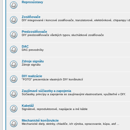
Reprosústavy
Zosilňovače
DIY integrované i koncové zosilňovače, tranzistorové, elektrónkové, chipampy i d
Predzosilňovače
DIY predzosilňovače všetkých typov, sluchátkové zosilňovače
DAC
DAC prevodníky
Zdroje signálu
Zdroje signálu
DIY realizácie
"FOTO" prezentácie vlastných DIY konštrukcií
Zaujímavé súčiastky a zapojenia
Súčiastky, princípy a zapojenia so zaujímavými vlastnosťami, využiteľné v DIY.
Kabeláž
Signálové, reproduktorové, napájacie a iné káble
Mechanické konštrukcie
Mechanické diely, skrinky, chladiče, ich výroba, opracovanie, kúpa, atď ...