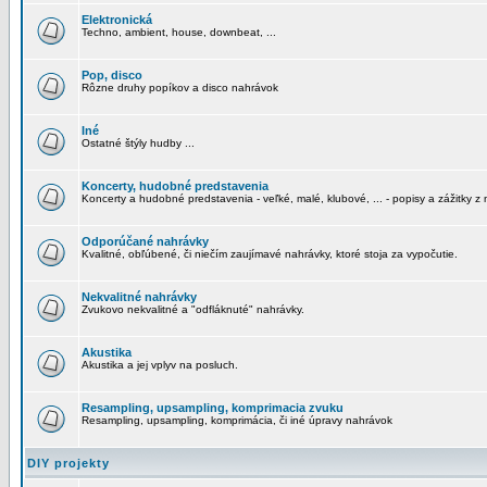
Elektronická
Techno, ambient, house, downbeat, ...
Pop, disco
Rôzne druhy popíkov a disco nahrávok
Iné
Ostatné štýly hudby ...
Koncerty, hudobné predstavenia
Koncerty a hudobné predstavenia - veľké, malé, klubové, ... - popisy a zážitky z 
Odporúčané nahrávky
Kvalitné, obľúbené, či niečím zaujímavé nahrávky, ktoré stoja za vypočutie.
Nekvalitné nahrávky
Zvukovo nekvalitné a "odfláknuté" nahrávky.
Akustika
Akustika a jej vplyv na posluch.
Resampling, upsampling, komprimacia zvuku
Resampling, upsampling, komprimácia, či iné úpravy nahrávok
DIY projekty