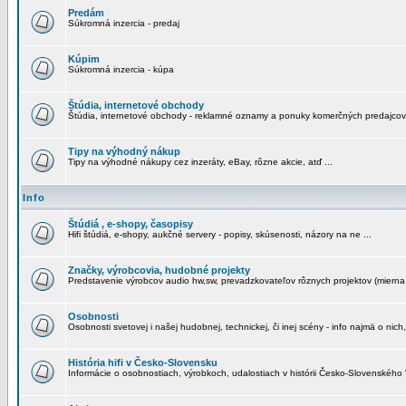
Predám
Súkromná inzercia - predaj
Kúpim
Súkromná inzercia - kúpa
Štúdia, internetové obchody
Štúdia, internetové obchody - reklamné oznamy a ponuky komerčných predajcov
Tipy na výhodný nákup
Tipy na výhodné nákupy cez inzeráty, eBay, rôzne akcie, atď ...
Info
Štúdiá , e-shopy, časopisy
Hifi štúdiá, e-shopy, aukčné servery - popisy, skúsenosti, názory na ne ...
Značky, výrobcovia, hudobné projekty
Predstavenie výrobcov audio hw,sw, prevadzkovateľov rôznych projektov (mierna 
Osobnosti
Osobnosti svetovej i našej hudobnej, technickej, či inej scény - info najmä o nich,
História hifi v Česko-Slovensku
Informácie o osobnostiach, výrobkoch, udalostiach v histórii Česko-Slovenského "