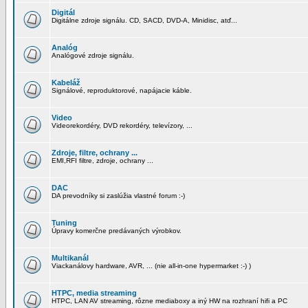
Digitál
Digitálne zdroje signálu. CD, SACD, DVD-A, Minidisc, atď...
Analóg
Analógové zdroje signálu.
Kabeláž
Signálové, reproduktorové, napájacie káble.
Video
Videorekordéry, DVD rekordéry, televízory, ...
Zdroje, filtre, ochrany ...
EMI,RFI filtre, zdroje, ochrany ...
DAC
DA prevodníky si zaslúžia vlastné forum :-)
Tuning
Úpravy komerčne predávaných výrobkov.
Multikanál
Viackanálovy hardware, AVR, ... (nie all-in-one hypermarket :-) )
HTPC, media streaming
HTPC, LAN AV streaming, rôzne mediaboxy a iný HW na rozhraní hifi a PC