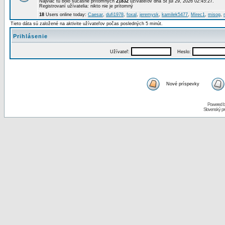
Najviac tu bolo súčasne prítomných
21832
užívateľov dňa St júl 29, 2026 02:45:27.
Registrovaní užívatelia: nikto nie je prítomný
18
Users online today:
Caesar
,
dufi1978
,
foxal
,
jeremysk
,
kamilek5477
,
Mirec1
,
misog
,
Tieto dáta sú založené na aktivite užívateľov počas posledných 5 minút.
Prihlásenie
Užívateľ:
Heslo:
Nové príspevky
Powered 
Slovenský p