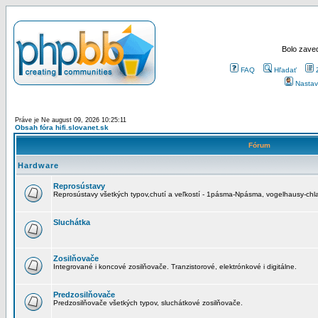
Bolo zaved
FAQ
Hľadať
Nastav
Práve je Ne august 09, 2026 10:25:11
Obsah fóra hifi.slovanet.sk
Fórum
Hardware
Reprosústavy
Reprosústavy všetkých typov,chutí a veľkostí - 1pásma-Npásma, vogelhausy-chla
Sluchátka
Zosilňovače
Integrované i koncové zosilňovače. Tranzistorové, elektrónkové i digitálne.
Predzosilňovače
Predzosilňovače všetkých typov, sluchátkové zosilňovače.