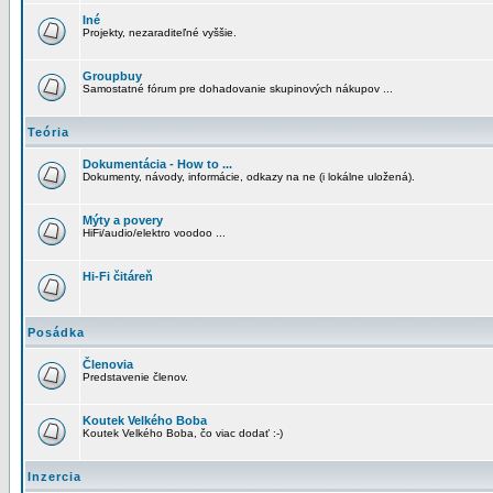
Iné
Projekty, nezaraditeľné vyššie.
Groupbuy
Samostatné fórum pre dohadovanie skupinových nákupov ...
Teória
Dokumentácia - How to ...
Dokumenty, návody, informácie, odkazy na ne (i lokálne uložená).
Mýty a povery
HiFi/audio/elektro voodoo ...
Hi-Fi čitáreň
Posádka
Členovia
Predstavenie členov.
Koutek Velkého Boba
Koutek Velkého Boba, čo viac dodať :-)
Inzercia