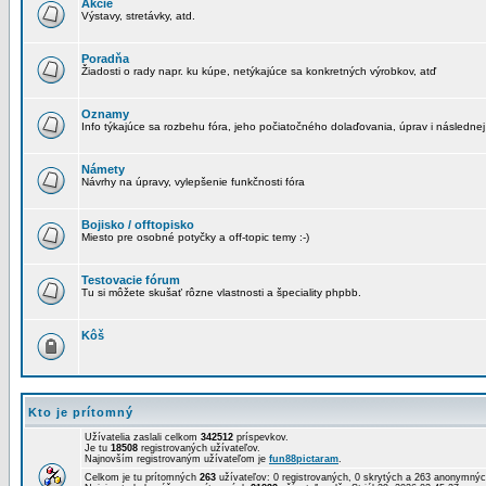
Akcie
Výstavy, stretávky, atd.
Poradňa
Žiadosti o rady napr. ku kúpe, netýkajúce sa konkretných výrobkov, atď
Oznamy
Info týkajúce sa rozbehu fóra, jeho počiatočného dolaďovania, úprav i následnej
Námety
Návrhy na úpravy, vylepšenie funkčnosti fóra
Bojisko / offtopisko
Miesto pre osobné potyčky a off-topic temy :-)
Testovacie fórum
Tu si môžete skušať rôzne vlastnosti a špeciality phpbb.
Kôš
Kto je prítomný
Užívatelia zaslali celkom
342512
príspevkov.
Je tu
18508
registrovaných užívateľov.
Najnovším registrovaným užívateľom je
fun88pictaram
.
Celkom je tu prítomných
263
užívateľov: 0 registrovaných, 0 skrytých a 263 anonymn