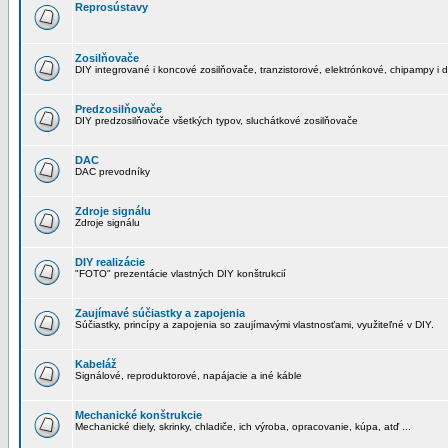
Reprosústavy
Zosilňovače
DIY integrované i koncové zosilňovače, tranzistorové, elektrónkové, chipampy i d
Predzosilňovače
DIY predzosilňovače všetkých typov, sluchátkové zosilňovače
DAC
DAC prevodníky
Zdroje signálu
Zdroje signálu
DIY realizácie
"FOTO" prezentácie vlastných DIY konštrukcií
Zaujímavé súčiastky a zapojenia
Súčiastky, princípy a zapojenia so zaujímavými vlastnosťami, využiteľné v DIY.
Kabeláž
Signálové, reproduktorové, napájacie a iné káble
Mechanické konštrukcie
Mechanické diely, skrinky, chladiče, ich výroba, opracovanie, kúpa, atď ...