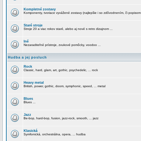
Kompletné zostavy
Komponenty, tvoriace vyvážené zostavy (najlepšie i so zdôvodnením, či popisom
Staré stroje
Stroje 20 a viac rokov staré, alebo aj nové s retro dizajnom ...
Iné
Nezaraditeľné prístroje, zvukové pomôcky, voodoo ...
Hudba a jej posluch
Rock
Classic, hard, glam, art, gothic, psychedelic, ... rock
Heavy metal
British, power, gothic, doom, symphonic, speed, ... metal
Blues
Blues ...
Jazz
Be-bop, hard-bop, fusion, jazz-rock, smooth, ... jazz
Klasická
Symfonická, orchestrálna, opera, ... hudba