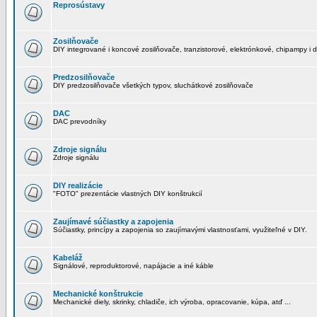
Reprosústavy
Zosilňovače
DIY integrované i koncové zosilňovače, tranzistorové, elektrónkové, chipampy i d
Predzosilňovače
DIY predzosilňovače všetkých typov, sluchátkové zosilňovače
DAC
DAC prevodníky
Zdroje signálu
Zdroje signálu
DIY realizácie
"FOTO" prezentácie vlastných DIY konštrukcií
Zaujímavé súčiastky a zapojenia
Súčiastky, princípy a zapojenia so zaujímavými vlastnosťami, využiteľné v DIY.
Kabeláž
Signálové, reproduktorové, napájacie a iné káble
Mechanické konštrukcie
Mechanické diely, skrinky, chladiče, ich výroba, opracovanie, kúpa, atď ...