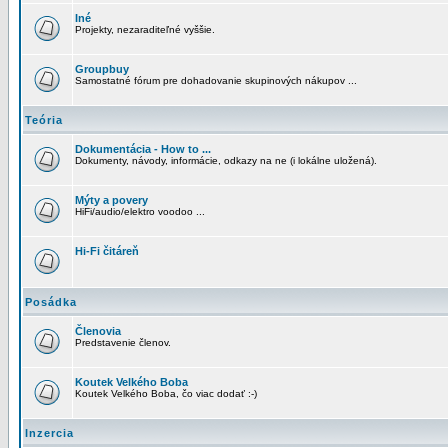
Iné
Projekty, nezaraditeľné vyššie.
Groupbuy
Samostatné fórum pre dohadovanie skupinových nákupov ...
Teória
Dokumentácia - How to ...
Dokumenty, návody, informácie, odkazy na ne (i lokálne uložená).
Mýty a povery
HiFi/audio/elektro voodoo ...
Hi-Fi čitáreň
Posádka
Členovia
Predstavenie členov.
Koutek Velkého Boba
Koutek Velkého Boba, čo viac dodať :-)
Inzercia