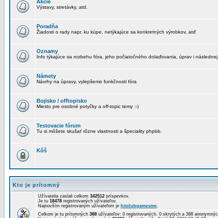
Akcie
Výstavy, stretávky, atd.
Poradňa
Žiadosti o rady napr. ku kúpe, netýkajúce sa konkretných výrobkov, atď
Oznamy
Info týkajúce sa rozbehu fóra, jeho počiatočného dolaďovania, úprav i následnej
Námety
Návrhy na úpravy, vylepšenie funkčnosti fóra
Bojisko / offtopisko
Miesto pre osobné potyčky a off-topic temy :-)
Testovacie fórum
Tu si môžete skušať rôzne vlastnosti a špeciality phpbb.
Kôš
Kto je prítomný
Užívatelia zaslali celkom
342512
príspevkov.
Je tu
18478
registrovaných užívateľov.
Najnovším registrovaným užívateľom je
hitclubgamesme
.
Celkom je tu prítomných
388
užívateľov: 0 registrovaných, 0 skrytých a 388 anonymn