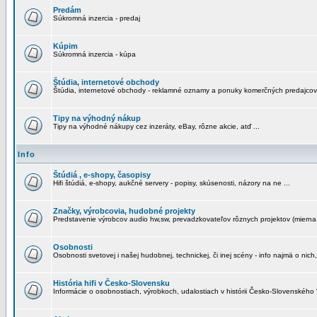
Predám
Súkromná inzercia - predaj
Kúpim
Súkromná inzercia - kúpa
Štúdia, internetové obchody
Štúdia, internetové obchody - reklamné oznamy a ponuky komerčných predajcov
Tipy na výhodný nákup
Tipy na výhodné nákupy cez inzeráty, eBay, rôzne akcie, atď ...
Info
Štúdiá , e-shopy, časopisy
Hifi štúdiá, e-shopy, aukčné servery - popisy, skúsenosti, názory na ne ...
Značky, výrobcovia, hudobné projekty
Predstavenie výrobcov audio hw,sw, prevadzkovateľov rôznych projektov (mierna 
Osobnosti
Osobnosti svetovej i našej hudobnej, technickej, či inej scény - info najmä o nich,
História hifi v Česko-Slovensku
Informácie o osobnostiach, výrobkoch, udalostiach v histórii Česko-Slovenského "