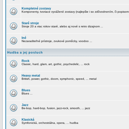
Kompletné zostavy
Komponenty, tvoriace vyvážené zostavy (najlepšie i so zdôvodnením, či popisom
Staré stroje
Stroje 20 a viac rokov staré, alebo aj nové s retro dizajnom ...
Iné
Nezaraditeľné prístroje, zvukové pomôcky, voodoo ...
Hudba a jej posluch
Rock
Classic, hard, glam, art, gothic, psychedelic, ... rock
Heavy metal
British, power, gothic, doom, symphonic, speed, ... metal
Blues
Blues ...
Jazz
Be-bop, hard-bop, fusion, jazz-rock, smooth, ... jazz
Klasická
Symfonická, orchestrálna, opera, ... hudba