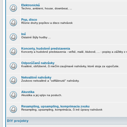
Elektronická
Techno, ambient, house, downbeat, ...
Pop, disco
Rôzne druhy popíkov a disco nahrávok
Iné
Ostatné štýly hudby ...
Koncerty, hudobné predstavenia
Koncerty a hudobné predstavenia - veľké, malé, klubové, ... - popisy a zážitky z 
Odporúčané nahrávky
Kvalitné, obľúbené, či niečím zaujímavé nahrávky, ktoré stoja za vypočutie.
Nekvalitné nahrávky
Zvukovo nekvalitné a "odfláknuté" nahrávky.
Akustika
Akustika a jej vplyv na posluch.
Resampling, upsampling, komprimacia zvuku
Resampling, upsampling, komprimácia, či iné úpravy nahrávok
DIY projekty