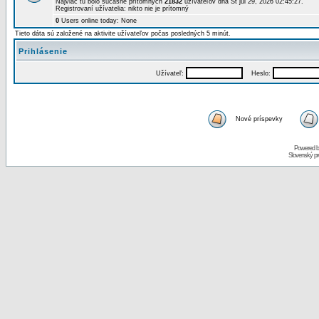
Najviac tu bolo súčasne prítomných
21832
užívateľov dňa St júl 29, 2026 02:45:27.
Registrovaní užívatelia: nikto nie je prítomný
0
Users online today: None
Tieto dáta sú založené na aktivite užívateľov počas posledných 5 minút.
Prihlásenie
Užívateľ:
Heslo:
Nové príspevky
Powered 
Slovenský p