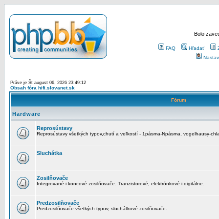
Bolo zaved
FAQ
Hľadať
Nastav
Práve je Št august 06, 2026 23:49:12
Obsah fóra hifi.slovanet.sk
Fórum
Hardware
Reprosústavy
Reprosústavy všetkých typov,chutí a veľkostí - 1pásma-Npásma, vogelhausy-chla
Sluchátka
Zosilňovače
Integrované i koncové zosilňovače. Tranzistorové, elektrónkové i digitálne.
Predzosilňovače
Predzosilňovače všetkých typov, sluchátkové zosilňovače.