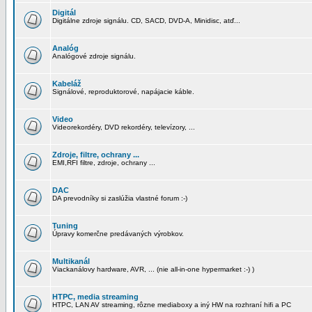
Digitál
Digitálne zdroje signálu. CD, SACD, DVD-A, Minidisc, atď...
Analóg
Analógové zdroje signálu.
Kabeláž
Signálové, reproduktorové, napájacie káble.
Video
Videorekordéry, DVD rekordéry, televízory, ...
Zdroje, filtre, ochrany ...
EMI,RFI filtre, zdroje, ochrany ...
DAC
DA prevodníky si zaslúžia vlastné forum :-)
Tuning
Úpravy komerčne predávaných výrobkov.
Multikanál
Viackanálovy hardware, AVR, ... (nie all-in-one hypermarket :-) )
HTPC, media streaming
HTPC, LAN AV streaming, rôzne mediaboxy a iný HW na rozhraní hifi a PC