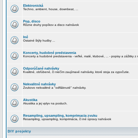
Elektronická
Techno, ambient, house, downbeat, ...
Pop, disco
Rôzne druhy popíkov a disco nahrávok
Iné
Ostatné štýly hudby ...
Koncerty, hudobné predstavenia
Koncerty a hudobné predstavenia - veľké, malé, klubové, ... - popisy a zážitky z 
Odporúčané nahrávky
Kvalitné, obľúbené, či niečím zaujímavé nahrávky, ktoré stoja za vypočutie.
Nekvalitné nahrávky
Zvukovo nekvalitné a "odfláknuté" nahrávky.
Akustika
Akustika a jej vplyv na posluch.
Resampling, upsampling, komprimacia zvuku
Resampling, upsampling, komprimácia, či iné úpravy nahrávok
DIY projekty