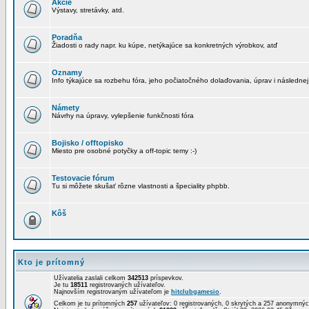
Akcie
Výstavy, stretávky, atd.
Poradňa
Žiadosti o rady napr. ku kúpe, netýkajúce sa konkretných výrobkov, atď
Oznamy
Info týkajúce sa rozbehu fóra, jeho počiatočného dolaďovania, úprav i následnej
Námety
Návrhy na úpravy, vylepšenie funkčnosti fóra
Bojisko / offtopisko
Miesto pre osobné potyčky a off-topic temy :-)
Testovacie fórum
Tu si môžete skušať rôzne vlastnosti a špeciality phpbb.
Kôš
Kto je prítomný
Užívatelia zaslali celkom
342513
príspevkov.
Je tu
18511
registrovaných užívateľov.
Najnovším registrovaným užívateľom je
hitclubgamesio
.
Celkom je tu prítomných
257
užívateľov: 0 registrovaných, 0 skrytých a 257 anonymn