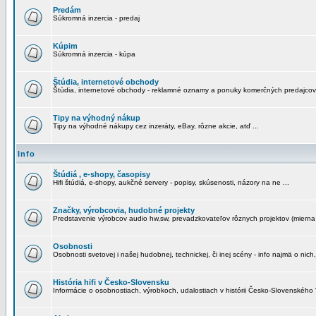
Predám
Súkromná inzercia - predaj
Kúpim
Súkromná inzercia - kúpa
Štúdia, internetové obchody
Štúdia, internetové obchody - reklamné oznamy a ponuky komerčných predajcov
Tipy na výhodný nákup
Tipy na výhodné nákupy cez inzeráty, eBay, rôzne akcie, atď ...
Info
Štúdiá , e-shopy, časopisy
Hifi štúdiá, e-shopy, aukčné servery - popisy, skúsenosti, názory na ne ...
Značky, výrobcovia, hudobné projekty
Predstavenie výrobcov audio hw,sw, prevadzkovateľov rôznych projektov (mierna 
Osobnosti
Osobnosti svetovej i našej hudobnej, technickej, či inej scény - info najmä o nich,
História hifi v Česko-Slovensku
Informácie o osobnostiach, výrobkoch, udalostiach v histórii Česko-Slovenského "