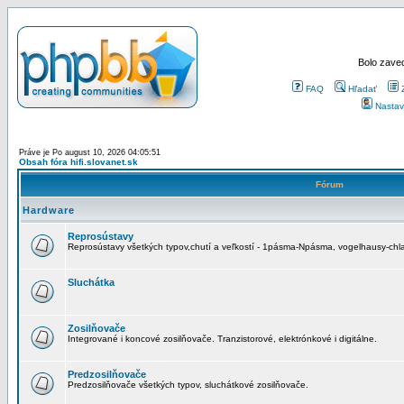
Bolo zaved
FAQ
Hľadať
Nastav
Práve je Po august 10, 2026 04:05:51
Obsah fóra hifi.slovanet.sk
Fórum
Hardware
Reprosústavy
Reprosústavy všetkých typov,chutí a veľkostí - 1pásma-Npásma, vogelhausy-chla
Sluchátka
Zosilňovače
Integrované i koncové zosilňovače. Tranzistorové, elektrónkové i digitálne.
Predzosilňovače
Predzosilňovače všetkých typov, sluchátkové zosilňovače.