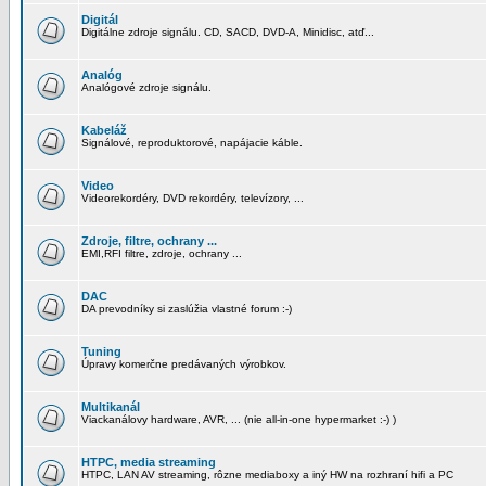
Digitál
Digitálne zdroje signálu. CD, SACD, DVD-A, Minidisc, atď...
Analóg
Analógové zdroje signálu.
Kabeláž
Signálové, reproduktorové, napájacie káble.
Video
Videorekordéry, DVD rekordéry, televízory, ...
Zdroje, filtre, ochrany ...
EMI,RFI filtre, zdroje, ochrany ...
DAC
DA prevodníky si zaslúžia vlastné forum :-)
Tuning
Úpravy komerčne predávaných výrobkov.
Multikanál
Viackanálovy hardware, AVR, ... (nie all-in-one hypermarket :-) )
HTPC, media streaming
HTPC, LAN AV streaming, rôzne mediaboxy a iný HW na rozhraní hifi a PC