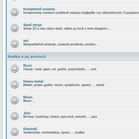
Kompletné zostavy
Komponenty, tvoriace vyvážené zostavy (najlepšie i so zdôvodnením, či popisom
Staré stroje
Stroje 20 a viac rokov staré, alebo aj nové s retro dizajnom ...
Iné
Nezaraditeľné prístroje, zvukové pomôcky, voodoo ...
Hudba a jej posluch
Rock
Classic, hard, glam, art, gothic, psychedelic, ... rock
Heavy metal
British, power, gothic, doom, symphonic, speed, ... metal
Blues
Blues ...
Jazz
Be-bop, hard-bop, fusion, jazz-rock, smooth, ... jazz
Klasická
Symfonická, orchestrálna, opera, ... hudba