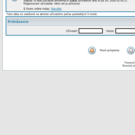
Najviac tu bolo súčasne prítomných
21832
užívateľov dňa St júl 29, 2026 02:45:27.
Registrovaní užívatelia: nikto nie je prítomný
1
Users online today:
NecoNe
Tieto dáta sú založené na aktivite užívateľov počas posledných 5 minút.
Prihlásenie
Užívateľ:
Heslo:
Nové príspevky
Powered 
Slovenský p