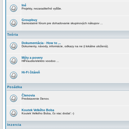
Iné
Projekty, nezaraditeľné vyššie.
Groupbuy
Samostatné fórum pre dohadovanie skupinových nákupov ...
Teória
Dokumentácia - How to ...
Dokumenty, návody, informácie, odkazy na ne (i lokálne uložená).
Mýty a povery
HiFi/audio/elektro voodoo ...
Hi-Fi čitáreň
Posádka
Členovia
Predstavenie členov.
Koutek Velkého Boba
Koutek Velkého Boba, čo viac dodať :-)
Inzercia