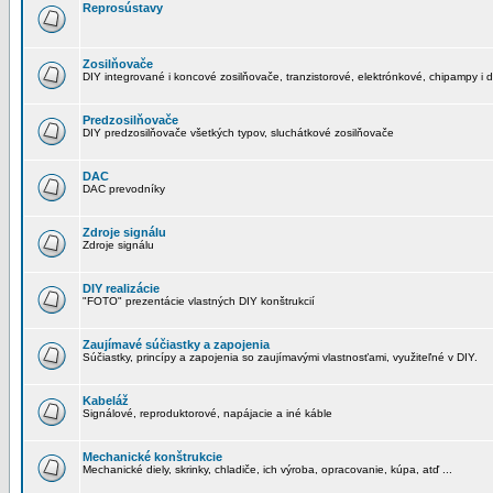
Reprosústavy
Zosilňovače
DIY integrované i koncové zosilňovače, tranzistorové, elektrónkové, chipampy i d
Predzosilňovače
DIY predzosilňovače všetkých typov, sluchátkové zosilňovače
DAC
DAC prevodníky
Zdroje signálu
Zdroje signálu
DIY realizácie
"FOTO" prezentácie vlastných DIY konštrukcií
Zaujímavé súčiastky a zapojenia
Súčiastky, princípy a zapojenia so zaujímavými vlastnosťami, využiteľné v DIY.
Kabeláž
Signálové, reproduktorové, napájacie a iné káble
Mechanické konštrukcie
Mechanické diely, skrinky, chladiče, ich výroba, opracovanie, kúpa, atď ...