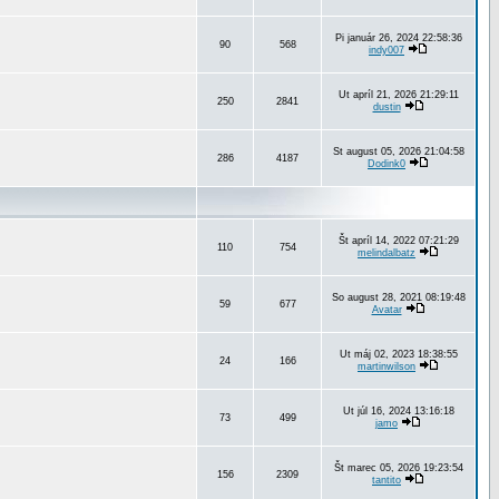
Pi január 26, 2024 22:58:36
90
568
indy007
Ut apríl 21, 2026 21:29:11
250
2841
dustin
St august 05, 2026 21:04:58
286
4187
Dodink0
Št apríl 14, 2022 07:21:29
110
754
melindalbatz
So august 28, 2021 08:19:48
59
677
Avatar
Ut máj 02, 2023 18:38:55
24
166
martinwilson
Ut júl 16, 2024 13:16:18
73
499
jamo
Št marec 05, 2026 19:23:54
156
2309
tantito