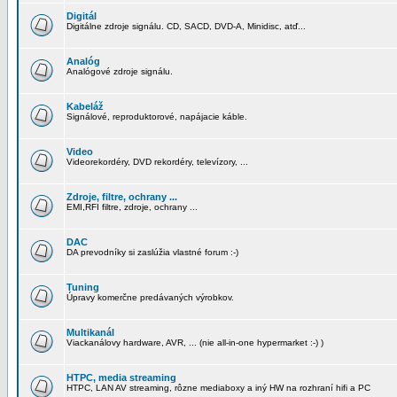
Digitál
Digitálne zdroje signálu. CD, SACD, DVD-A, Minidisc, atď...
Analóg
Analógové zdroje signálu.
Kabeláž
Signálové, reproduktorové, napájacie káble.
Video
Videorekordéry, DVD rekordéry, televízory, ...
Zdroje, filtre, ochrany ...
EMI,RFI filtre, zdroje, ochrany ...
DAC
DA prevodníky si zaslúžia vlastné forum :-)
Tuning
Úpravy komerčne predávaných výrobkov.
Multikanál
Viackanálovy hardware, AVR, ... (nie all-in-one hypermarket :-) )
HTPC, media streaming
HTPC, LAN AV streaming, rôzne mediaboxy a iný HW na rozhraní hifi a PC