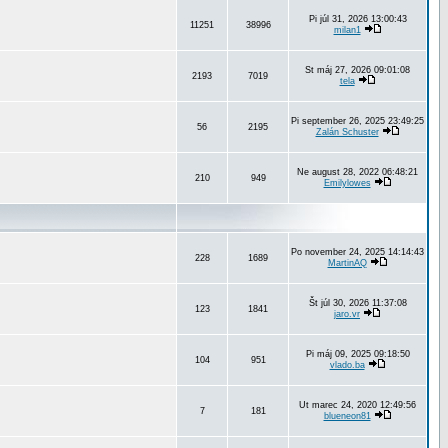
Pi júl 31, 2026 13:00:43
11251
38996
milan1
St máj 27, 2026 09:01:08
2193
7019
tela
Pi september 26, 2025 23:49:25
56
2195
Zalán Schuster
Ne august 28, 2022 06:48:21
210
949
Emilylowes
Po november 24, 2025 14:14:43
228
1689
MartinAQ
Št júl 30, 2026 11:37:08
123
1841
jaro.vr
Pi máj 09, 2025 09:18:50
104
951
vlado.ba
Ut marec 24, 2020 12:49:56
7
181
blueneon81