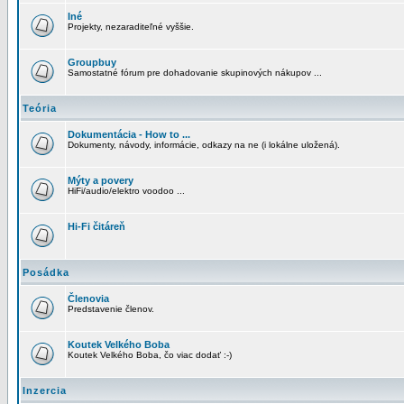
Iné
Projekty, nezaraditeľné vyššie.
Groupbuy
Samostatné fórum pre dohadovanie skupinových nákupov ...
Teória
Dokumentácia - How to ...
Dokumenty, návody, informácie, odkazy na ne (i lokálne uložená).
Mýty a povery
HiFi/audio/elektro voodoo ...
Hi-Fi čitáreň
Posádka
Členovia
Predstavenie členov.
Koutek Velkého Boba
Koutek Velkého Boba, čo viac dodať :-)
Inzercia