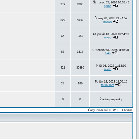
Št marec 05, 2026 10:05:45
279
8286
Quart
Št máj 28, 2026 21:44:59
629
5939
moses
Ut január 13, 2026 10:54:15
45
383
miero
Ut február 04, 2025 11:06:31
86
1314
Zakk
Pi júl 03, 2026 11:13:30
421
35880
miero
Po jún 12, 2023 18:59:10
28
186
tatko Tom
0
0
Žiadne príspevky
Časy uvádzané v GMT + 1 hodina