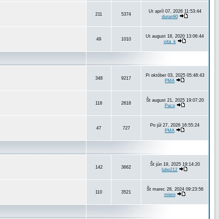
Ut apríl 07, 2026 11:53:44
211
5374
duran90
Ut august 18, 2020 13:06:44
49
1010
vita_k
Pi október 03, 2025 05:48:43
348
9217
PMA
Št august 21, 2025 19:07:20
118
2618
Paco
Po júl 27, 2026 16:55:24
47
727
PMA
Št jún 19, 2025 19:14:20
142
3662
lubo212
Št marec 28, 2024 09:23:56
110
3521
miero