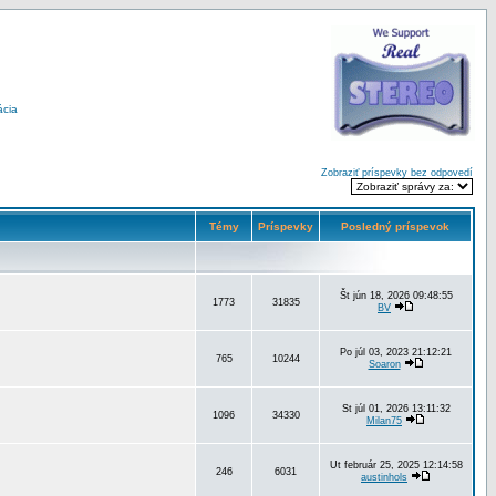
ácia
Zobraziť príspevky bez odpovedí
Témy
Príspevky
Posledný príspevok
Št jún 18, 2026 09:48:55
1773
31835
BV
Po júl 03, 2023 21:12:21
765
10244
Soaron
St júl 01, 2026 13:11:32
1096
34330
Milan75
Ut február 25, 2025 12:14:58
246
6031
austinhols