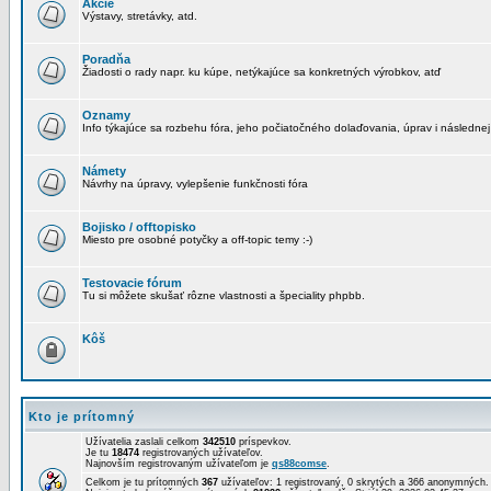
Akcie
Výstavy, stretávky, atd.
Poradňa
Žiadosti o rady napr. ku kúpe, netýkajúce sa konkretných výrobkov, atď
Oznamy
Info týkajúce sa rozbehu fóra, jeho počiatočného dolaďovania, úprav i následnej
Námety
Návrhy na úpravy, vylepšenie funkčnosti fóra
Bojisko / offtopisko
Miesto pre osobné potyčky a off-topic temy :-)
Testovacie fórum
Tu si môžete skušať rôzne vlastnosti a špeciality phpbb.
Kôš
Kto je prítomný
Užívatelia zaslali celkom
342510
príspevkov.
Je tu
18474
registrovaných užívateľov.
Najnovším registrovaným užívateľom je
qs88comse
.
Celkom je tu prítomných
367
užívateľov: 1 registrovaný, 0 skrytých a 366 anonymných