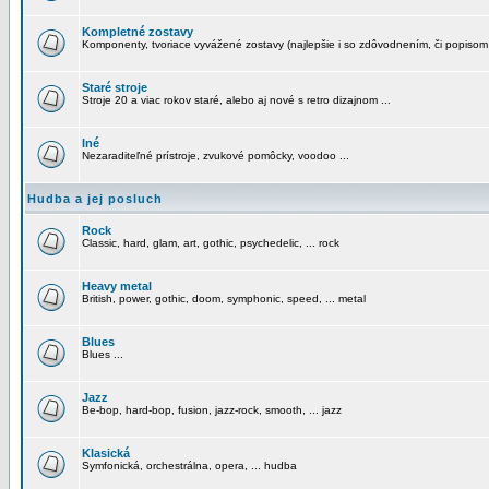
Kompletné zostavy
Komponenty, tvoriace vyvážené zostavy (najlepšie i so zdôvodnením, či popisom
Staré stroje
Stroje 20 a viac rokov staré, alebo aj nové s retro dizajnom ...
Iné
Nezaraditeľné prístroje, zvukové pomôcky, voodoo ...
Hudba a jej posluch
Rock
Classic, hard, glam, art, gothic, psychedelic, ... rock
Heavy metal
British, power, gothic, doom, symphonic, speed, ... metal
Blues
Blues ...
Jazz
Be-bop, hard-bop, fusion, jazz-rock, smooth, ... jazz
Klasická
Symfonická, orchestrálna, opera, ... hudba