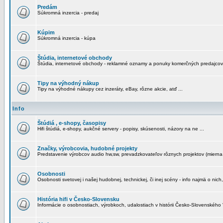
Predám
Súkromná inzercia - predaj
Kúpim
Súkromná inzercia - kúpa
Štúdia, internetové obchody
Štúdia, internetové obchody - reklamné oznamy a ponuky komerčných predajcov
Tipy na výhodný nákup
Tipy na výhodné nákupy cez inzeráty, eBay, rôzne akcie, atď ...
Info
Štúdiá , e-shopy, časopisy
Hifi štúdiá, e-shopy, aukčné servery - popisy, skúsenosti, názory na ne ...
Značky, výrobcovia, hudobné projekty
Predstavenie výrobcov audio hw,sw, prevadzkovateľov rôznych projektov (mierna 
Osobnosti
Osobnosti svetovej i našej hudobnej, technickej, či inej scény - info najmä o nich,
História hifi v Česko-Slovensku
Informácie o osobnostiach, výrobkoch, udalostiach v histórii Česko-Slovenského "