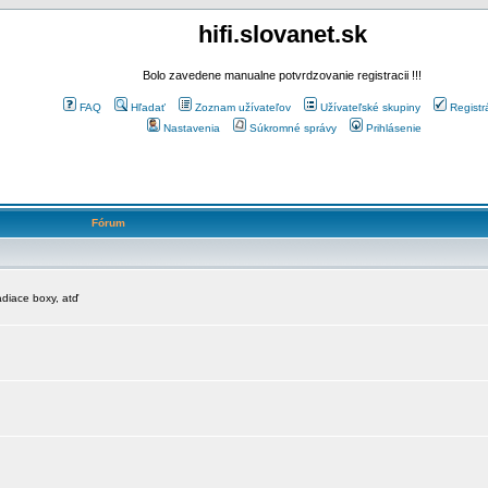
hifi.slovanet.sk
Bolo zavedene manualne potvrdzovanie registracii !!!
FAQ
Hľadať
Zoznam užívateľov
Užívateľské skupiny
Registr
Nastavenia
Súkromné správy
Prihlásenie
Fórum
diace boxy, atď