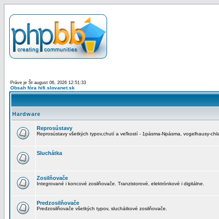
Práve je Št august 06, 2026 12:51:33
Obsah fóra hifi.slovanet.sk
Hardware
Reprosústavy
Reprosústavy všetkých typov,chutí a veľkostí - 1pásma-Npásma, vogelhausy-chla
Sluchátka
Zosilňovače
Integrované i koncové zosilňovače. Tranzistorové, elektrónkové i digitálne.
Predzosilňovače
Predzosilňovače všetkých typov, sluchátkové zosilňovače.