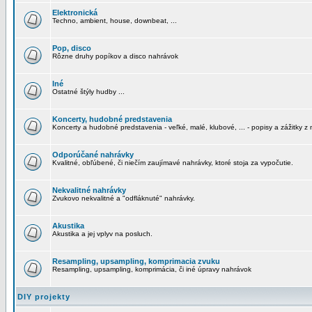
Elektronická
Techno, ambient, house, downbeat, ...
Pop, disco
Rôzne druhy popíkov a disco nahrávok
Iné
Ostatné štýly hudby ...
Koncerty, hudobné predstavenia
Koncerty a hudobné predstavenia - veľké, malé, klubové, ... - popisy a zážitky z 
Odporúčané nahrávky
Kvalitné, obľúbené, či niečím zaujímavé nahrávky, ktoré stoja za vypočutie.
Nekvalitné nahrávky
Zvukovo nekvalitné a "odfláknuté" nahrávky.
Akustika
Akustika a jej vplyv na posluch.
Resampling, upsampling, komprimacia zvuku
Resampling, upsampling, komprimácia, či iné úpravy nahrávok
DIY projekty