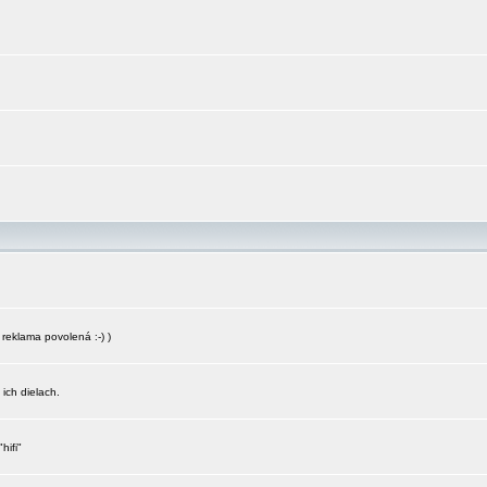
reklama povolená :-) )
 ich dielach.
hifi"