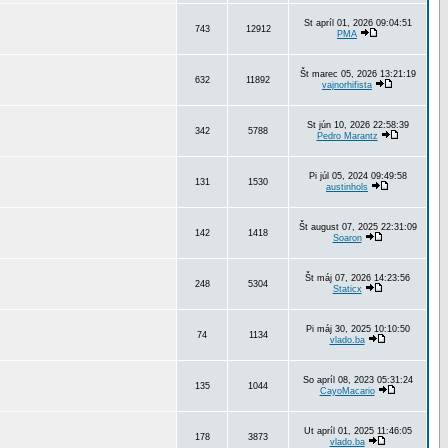
St apríl 01, 2026 09:04:51
743
12912
PMA
Št marec 05, 2026 13:21:19
632
11892
vajnorhifista
St jún 10, 2026 22:58:39
342
5788
Pedro Marantz
Pi júl 05, 2024 09:49:58
131
1530
austinhols
Št august 07, 2025 22:31:09
142
1418
Soaron
Št máj 07, 2026 14:23:56
248
5304
Staticx
Pi máj 30, 2025 10:10:50
74
1134
vlado.ba
So apríl 08, 2023 05:31:24
135
1044
CayoMacario
Ut apríl 01, 2025 11:46:05
178
3873
vlado.ba