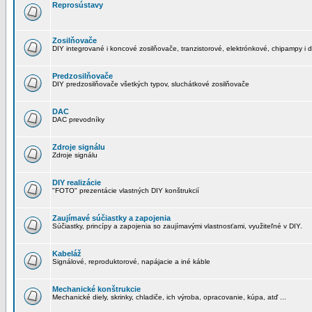
Reprosústavy
Zosilňovače
DIY integrované i koncové zosilňovače, tranzistorové, elektrónkové, chipampy i d
Predzosilňovače
DIY predzosilňovače všetkých typov, sluchátkové zosilňovače
DAC
DAC prevodníky
Zdroje signálu
Zdroje signálu
DIY realizácie
"FOTO" prezentácie vlastných DIY konštrukcií
Zaujímavé súčiastky a zapojenia
Súčiastky, princípy a zapojenia so zaujímavými vlastnosťami, využiteľné v DIY.
Kabeláž
Signálové, reproduktorové, napájacie a iné káble
Mechanické konštrukcie
Mechanické diely, skrinky, chladiče, ich výroba, opracovanie, kúpa, atď ...