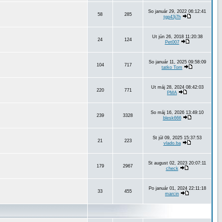
So január 29, 2022 06:12:41
58
285
tgp43j7h
Ut jún 26, 2018 11:20:38
24
124
Pet007
So január 11, 2025 09:58:09
104
717
tatko Tom
Ut máj 28, 2024 08:42:03
220
771
PMA
So máj 16, 2026 13:49:10
239
3328
blesk666
St júl 09, 2025 15:37:53
21
223
vlado.ba
St august 02, 2023 20:07:11
179
2967
check
Po január 01, 2024 22:11:18
33
455
marcin