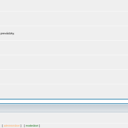
 prevádzky.
. [
administrátori
] [
moderátori
]