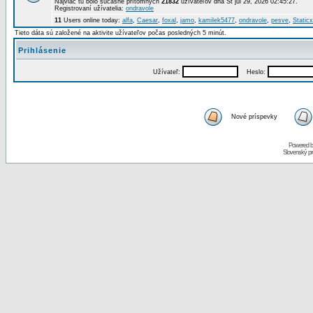
Najviac tu bolo súčasne prítomných
21832
užívateľov dňa St júl 29, 2026 02:45:27.
Registrovaní užívatelia:
ondravole
11
Users online today:
alfa
,
Caesar
,
foxal
,
jamo
,
kamilek5477
,
ondravole
,
pesve
,
Staticx
Tieto dáta sú založené na aktivite užívateľov počas posledných 5 minút.
Prihlásenie
Užívateľ:
Heslo:
Nové príspevky
Powered 
Slovenský p