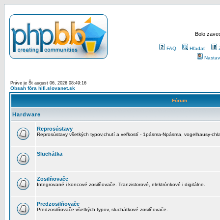
Bolo zaved
FAQ
Hľadať
Nastav
Práve je Št august 06, 2026 08:49:16
Obsah fóra hifi.slovanet.sk
Fórum
Hardware
Reprosústavy
Reprosústavy všetkých typov,chutí a veľkostí - 1pásma-Npásma, vogelhausy-chla
Sluchátka
Zosilňovače
Integrované i koncové zosilňovače. Tranzistorové, elektrónkové i digitálne.
Predzosilňovače
Predzosilňovače všetkých typov, sluchátkové zosilňovače.