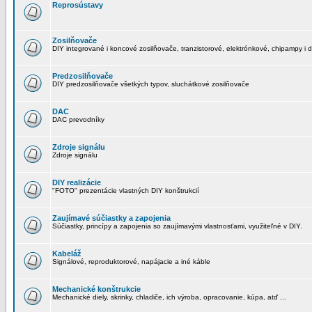
Reprosústavy
Zosilňovače
DIY integrované i koncové zosilňovače, tranzistorové, elektrónkové, chipampy i d
Predzosilňovače
DIY predzosilňovače všetkých typov, sluchátkové zosilňovače
DAC
DAC prevodníky
Zdroje signálu
Zdroje signálu
DIY realizácie
"FOTO" prezentácie vlastných DIY konštrukcií
Zaujímavé súčiastky a zapojenia
Súčiastky, princípy a zapojenia so zaujímavými vlastnosťami, využiteľné v DIY.
Kabeláž
Signálové, reproduktorové, napájacie a iné káble
Mechanické konštrukcie
Mechanické diely, skrinky, chladiče, ich výroba, opracovanie, kúpa, atď ...