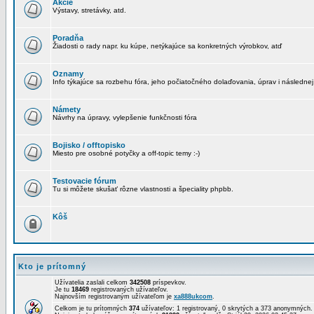
Akcie
Výstavy, stretávky, atd.
Poradňa
Žiadosti o rady napr. ku kúpe, netýkajúce sa konkretných výrobkov, atď
Oznamy
Info týkajúce sa rozbehu fóra, jeho počiatočného dolaďovania, úprav i následnej
Námety
Návrhy na úpravy, vylepšenie funkčnosti fóra
Bojisko / offtopisko
Miesto pre osobné potyčky a off-topic temy :-)
Testovacie fórum
Tu si môžete skušať rôzne vlastnosti a špeciality phpbb.
Kôš
Kto je prítomný
Užívatelia zaslali celkom
342508
príspevkov.
Je tu
18469
registrovaných užívateľov.
Najnovším registrovaným užívateľom je
xa888ukcom
.
Celkom je tu prítomných
374
užívateľov: 1 registrovaný, 0 skrytých a 373 anonymných