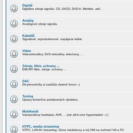
Digitál
Digitálne zdroje signálu. CD, SACD, DVD-A, Minidisc, atď...
Analóg
Analógové zdroje signálu.
Kabeláž
Signálové, reproduktorové, napájacie káble.
Video
Videorekordéry, DVD rekordéry, televízory, ...
Zdroje, filtre, ochrany ...
EMI,RFI filtre, zdroje, ochrany ...
DAC
DA prevodníky si zaslúžia vlastné forum :-)
Tuning
Úpravy komerčne predávaných výrobkov.
Multikanál
Viackanálovy hardware, AVR, ... (nie all-in-one hypermarket :-) )
HTPC, media streaming
HTPC, LAN AV streaming, rôzne mediaboxy a iný HW na rozhraní hifi a PC