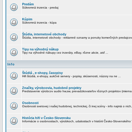
Predám
Súkromná inzercia - predaj
Kúpim
Súkromná inzercia - kúpa
Štúdia, internetové obchody
Štúdia, internetové obchody - reklamné oznamy a ponuky komerčných predajcov
Tipy na výhodný nákup
Tipy na výhodné nákupy cez inzeráty, eBay, rôzne akcie, atď ...
Info
Štúdiá , e-shopy, časopisy
Hifi štúdiá, e-shopy, aukčné servery - popisy, skúsenosti, názory na ne ...
Značky, výrobcovia, hudobné projekty
Predstavenie výrobcov audio hw,sw, prevadzkovateľov rôznych projektov (mierna 
Osobnosti
Osobnosti svetovej i našej hudobnej, technickej, či inej scény - info najmä o nich,
História hifi v Česko-Slovensku
Informácie o osobnostiach, výrobkoch, udalostiach v histórii Česko-Slovenského "