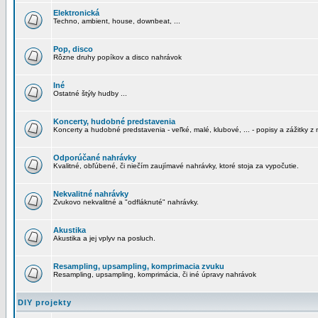
Elektronická
Techno, ambient, house, downbeat, ...
Pop, disco
Rôzne druhy popíkov a disco nahrávok
Iné
Ostatné štýly hudby ...
Koncerty, hudobné predstavenia
Koncerty a hudobné predstavenia - veľké, malé, klubové, ... - popisy a zážitky z 
Odporúčané nahrávky
Kvalitné, obľúbené, či niečím zaujímavé nahrávky, ktoré stoja za vypočutie.
Nekvalitné nahrávky
Zvukovo nekvalitné a "odfláknuté" nahrávky.
Akustika
Akustika a jej vplyv na posluch.
Resampling, upsampling, komprimacia zvuku
Resampling, upsampling, komprimácia, či iné úpravy nahrávok
DIY projekty