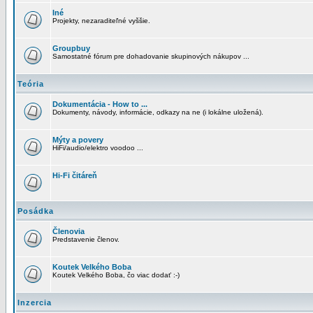
Iné
Projekty, nezaraditeľné vyššie.
Groupbuy
Samostatné fórum pre dohadovanie skupinových nákupov ...
Teória
Dokumentácia - How to ...
Dokumenty, návody, informácie, odkazy na ne (i lokálne uložená).
Mýty a povery
HiFi/audio/elektro voodoo ...
Hi-Fi čitáreň
Posádka
Členovia
Predstavenie členov.
Koutek Velkého Boba
Koutek Velkého Boba, čo viac dodať :-)
Inzercia