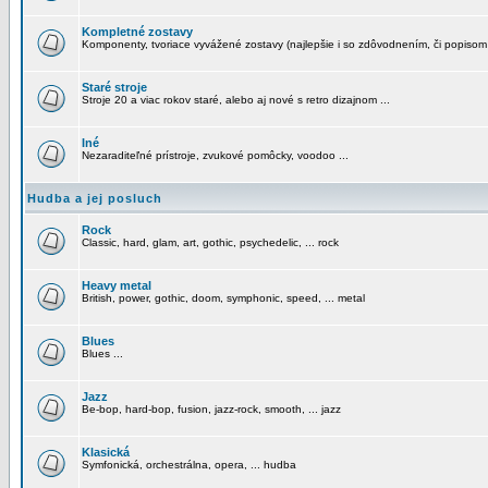
Kompletné zostavy
Komponenty, tvoriace vyvážené zostavy (najlepšie i so zdôvodnením, či popisom
Staré stroje
Stroje 20 a viac rokov staré, alebo aj nové s retro dizajnom ...
Iné
Nezaraditeľné prístroje, zvukové pomôcky, voodoo ...
Hudba a jej posluch
Rock
Classic, hard, glam, art, gothic, psychedelic, ... rock
Heavy metal
British, power, gothic, doom, symphonic, speed, ... metal
Blues
Blues ...
Jazz
Be-bop, hard-bop, fusion, jazz-rock, smooth, ... jazz
Klasická
Symfonická, orchestrálna, opera, ... hudba