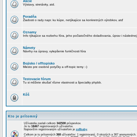
Akcie
Výstavy, stretávky, atd.
Poradňa
Žiadosti o rady napr. ku kúpe, netýkajúce sa konkretných výrobkov, atď
Oznamy
Info týkajúce sa rozbehu fóra, jeho počiatočného dolaďovania, úprav i následnej
Námety
Návrhy na úpravy, vylepšenie funkčnosti fóra
Bojisko / offtopisko
Miesto pre osobné potyčky a off-topic temy :-)
Testovacie fórum
Tu si môžete skušať rôzne vlastnosti a špeciality phpbb.
Kôš
Kto je prítomný
Užívatelia zaslali celkom
342508
príspevkov.
Je tu
18467
registrovaných užívateľov.
Najnovším registrovaným užívateľom je
ss8baby
.
Celkom je tu prítomných
368
užívateľov: 1 registrovaný, 0 skrytých a 367 anonymných