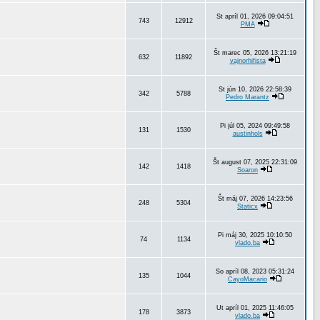
St apríl 01, 2026 09:04:51
743
12912
PMA
Št marec 05, 2026 13:21:19
632
11892
vajnorhifista
St jún 10, 2026 22:58:39
342
5788
Pedro Marantz
Pi júl 05, 2024 09:49:58
131
1530
austinhols
Št august 07, 2025 22:31:09
142
1418
Soaron
Št máj 07, 2026 14:23:56
248
5304
Staticx
Pi máj 30, 2025 10:10:50
74
1134
vlado.ba
So apríl 08, 2023 05:31:24
135
1044
CayoMacario
Ut apríl 01, 2025 11:46:05
178
3873
vlado.ba