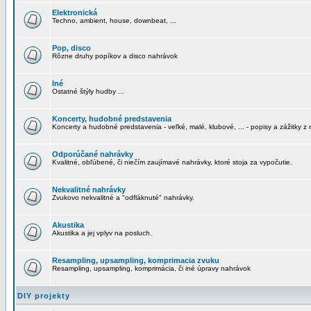
Elektronická
Techno, ambient, house, downbeat, ...
Pop, disco
Rôzne druhy popíkov a disco nahrávok
Iné
Ostatné štýly hudby ...
Koncerty, hudobné predstavenia
Koncerty a hudobné predstavenia - veľké, malé, klubové, ... - popisy a zážitky z 
Odporúčané nahrávky
Kvalitné, obľúbené, či niečím zaujímavé nahrávky, ktoré stoja za vypočutie.
Nekvalitné nahrávky
Zvukovo nekvalitné a "odfláknuté" nahrávky.
Akustika
Akustika a jej vplyv na posluch.
Resampling, upsampling, komprimacia zvuku
Resampling, upsampling, komprimácia, či iné úpravy nahrávok
DIY projekty