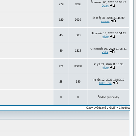
Št marec 05, 2026 10:05:45
279
8286
Quart
Št máj 28, 2026 21:44:59
629
5939
moses
Ut január 13, 2026 10:54:15
45
383
miero
Ut február 04, 2025 11:06:31
86
1314
Zakk
Pi júl 03, 2026 11:13:30
421
35880
miero
Po jún 12, 2023 18:59:10
28
186
tatko Tom
0
0
Žiadne príspevky
Časy uvádzané v GMT + 1 hodina