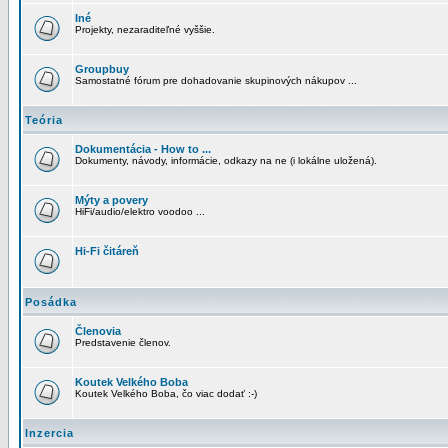
Iné
Projekty, nezaraditeľné vyššie.
Groupbuy
Samostatné fórum pre dohadovanie skupinových nákupov ...
Teória
Dokumentácia - How to ...
Dokumenty, návody, informácie, odkazy na ne (i lokálne uložená).
Mýty a povery
HiFi/audio/elektro voodoo ...
Hi-Fi čitáreň
Posádka
Členovia
Predstavenie členov.
Koutek Velkého Boba
Koutek Velkého Boba, čo viac dodať :-)
Inzercia