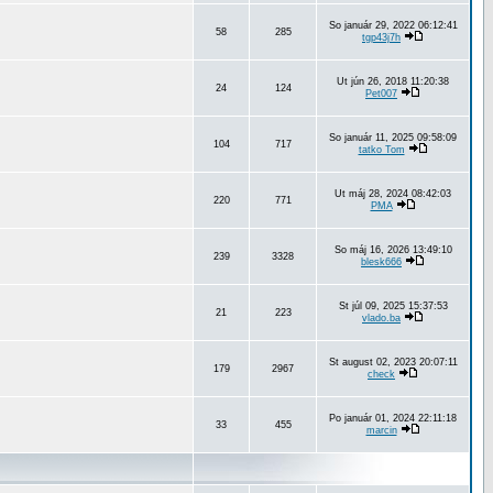
So január 29, 2022 06:12:41
58
285
tgp43j7h
Ut jún 26, 2018 11:20:38
24
124
Pet007
So január 11, 2025 09:58:09
104
717
tatko Tom
Ut máj 28, 2024 08:42:03
220
771
PMA
So máj 16, 2026 13:49:10
239
3328
blesk666
St júl 09, 2025 15:37:53
21
223
vlado.ba
St august 02, 2023 20:07:11
179
2967
check
Po január 01, 2024 22:11:18
33
455
marcin