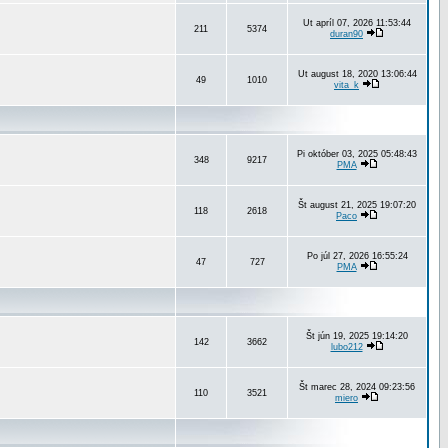
Ut apríl 07, 2026 11:53:44
211
5374
duran90
Ut august 18, 2020 13:06:44
49
1010
vita_k
Pi október 03, 2025 05:48:43
348
9217
PMA
Št august 21, 2025 19:07:20
118
2618
Paco
Po júl 27, 2026 16:55:24
47
727
PMA
Št jún 19, 2025 19:14:20
142
3662
lubo212
Št marec 28, 2024 09:23:56
110
3521
miero