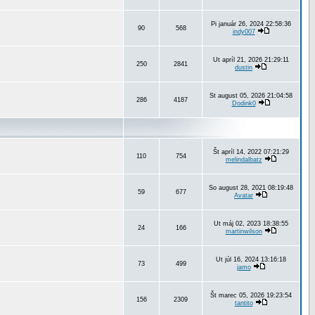
Pi január 26, 2024 22:58:36
90
568
indy007
Ut apríl 21, 2026 21:29:11
250
2841
dustin
St august 05, 2026 21:04:58
286
4187
Dodink0
Št apríl 14, 2022 07:21:29
110
754
melindalbatz
So august 28, 2021 08:19:48
59
677
Avatar
Ut máj 02, 2023 18:38:55
24
166
martinwilson
Ut júl 16, 2024 13:16:18
73
499
jamo
Št marec 05, 2026 19:23:54
156
2309
tantito