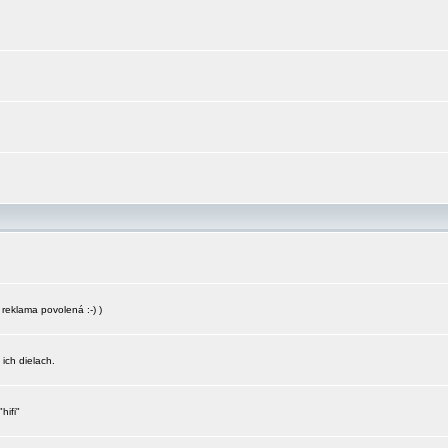
reklama povolená :-) )
 ich dielach.
hifi"