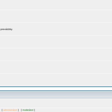
 prevádzky.
. [
administrátori
] [
moderátori
]