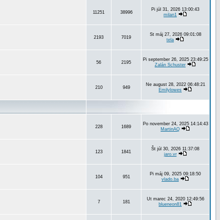
Pi júl 31, 2026 13:00:43
11251
38996
milan1
St máj 27, 2026 09:01:08
2193
7019
tela
Pi september 26, 2025 23:49:25
56
2195
Zalán Schuster
Ne august 28, 2022 06:48:21
210
949
Emilylowes
Po november 24, 2025 14:14:43
228
1689
MartinAQ
Št júl 30, 2026 11:37:08
123
1841
jaro.vr
Pi máj 09, 2025 09:18:50
104
951
vlado.ba
Ut marec 24, 2020 12:49:56
7
181
blueneon81