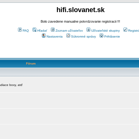
hifi.slovanet.sk
Bolo zavedene manualne potvrdzovanie registracii !!!
FAQ
Hľadať
Zoznam užívateľov
Užívateľské skupiny
Registr
Nastavenia
Súkromné správy
Prihlásenie
Fórum
diace boxy, atď