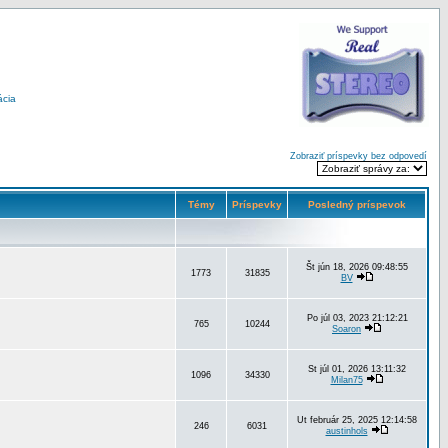
ácia
Zobraziť príspevky bez odpovedí
Témy
Príspevky
Posledný príspevok
Št jún 18, 2026 09:48:55
1773
31835
BV
Po júl 03, 2023 21:12:21
765
10244
Soaron
St júl 01, 2026 13:11:32
1096
34330
Milan75
Ut február 25, 2025 12:14:58
246
6031
austinhols