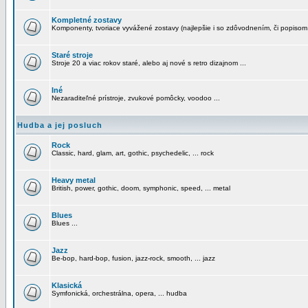
Kompletné zostavy
Komponenty, tvoriace vyvážené zostavy (najlepšie i so zdôvodnením, či popisom
Staré stroje
Stroje 20 a viac rokov staré, alebo aj nové s retro dizajnom ...
Iné
Nezaraditeľné prístroje, zvukové pomôcky, voodoo ...
Hudba a jej posluch
Rock
Classic, hard, glam, art, gothic, psychedelic, ... rock
Heavy metal
British, power, gothic, doom, symphonic, speed, ... metal
Blues
Blues ...
Jazz
Be-bop, hard-bop, fusion, jazz-rock, smooth, ... jazz
Klasická
Symfonická, orchestrálna, opera, ... hudba