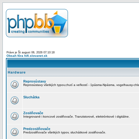
Práve je Št august 06, 2026 07:10:18
Obsah fóra hifi.slovanet.sk
Hardware
Reprosústavy
Reprosústavy všetkých typov,chutí a veľkostí - 1pásma-Npásma, vogelhausy-chla
Sluchátka
Zosilňovače
Integrované i koncové zosilňovače. Tranzistorové, elektrónkové i digitálne.
Predzosilňovače
Predzosilňovače všetkých typov, sluchátkové zosilňovače.