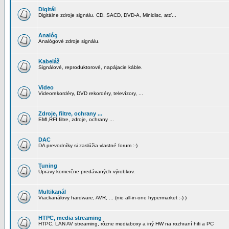
Digitál
Digitálne zdroje signálu. CD, SACD, DVD-A, Minidisc, atď...
Analóg
Analógové zdroje signálu.
Kabeláž
Signálové, reproduktorové, napájacie káble.
Video
Videorekordéry, DVD rekordéry, televízory, ...
Zdroje, filtre, ochrany ...
EMI,RFI filtre, zdroje, ochrany ...
DAC
DA prevodníky si zaslúžia vlastné forum :-)
Tuning
Úpravy komerčne predávaných výrobkov.
Multikanál
Viackanálovy hardware, AVR, ... (nie all-in-one hypermarket :-) )
HTPC, media streaming
HTPC, LAN AV streaming, rôzne mediaboxy a iný HW na rozhraní hifi a PC