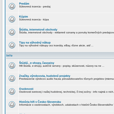
Predám
Súkromná inzercia - predaj
Kúpim
Súkromná inzercia - kúpa
Štúdia, internetové obchody
Štúdia, internetové obchody - reklamné oznamy a ponuky komerčných predajcov
Tipy na výhodný nákup
Tipy na výhodné nákupy cez inzeráty, eBay, rôzne akcie, atď ...
Info
Štúdiá , e-shopy, časopisy
Hifi štúdiá, e-shopy, aukčné servery - popisy, skúsenosti, názory na ne ...
Značky, výrobcovia, hudobné projekty
Predstavenie výrobcov audio hw,sw, prevadzkovateľov rôznych projektov (mierna 
Osobnosti
Osobnosti svetovej i našej hudobnej, technickej, či inej scény - info najmä o nich,
História hifi v Česko-Slovensku
Informácie o osobnostiach, výrobkoch, udalostiach v histórii Česko-Slovenského "