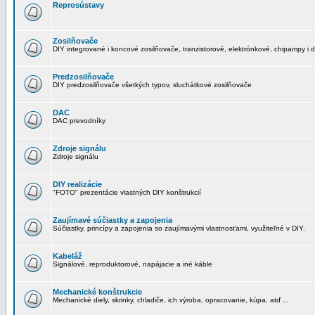
Reprosústavy
Zosilňovače
DIY integrované i koncové zosilňovače, tranzistorové, elektrónkové, chipampy i d
Predzosilňovače
DIY predzosilňovače všetkých typov, sluchátkové zosilňovače
DAC
DAC prevodníky
Zdroje signálu
Zdroje signálu
DIY realizácie
"FOTO" prezentácie vlastných DIY konštrukcií
Zaujímavé súčiastky a zapojenia
Súčiastky, princípy a zapojenia so zaujímavými vlastnosťami, využiteľné v DIY.
Kabeláž
Signálové, reproduktorové, napájacie a iné káble
Mechanické konštrukcie
Mechanické diely, skrinky, chladiče, ich výroba, opracovanie, kúpa, atď ...