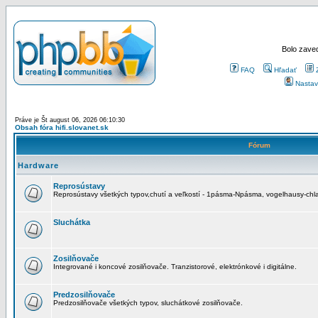
Bolo zaved
FAQ
Hľadať
Nastav
Práve je Št august 06, 2026 06:10:30
Obsah fóra hifi.slovanet.sk
Fórum
Hardware
Reprosústavy
Reprosústavy všetkých typov,chutí a veľkostí - 1pásma-Npásma, vogelhausy-chla
Sluchátka
Zosilňovače
Integrované i koncové zosilňovače. Tranzistorové, elektrónkové i digitálne.
Predzosilňovače
Predzosilňovače všetkých typov, sluchátkové zosilňovače.