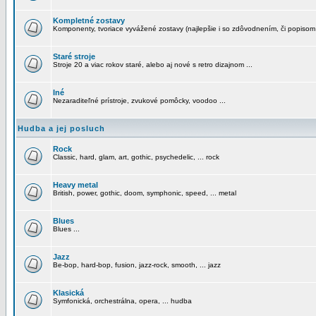
Kompletné zostavy
Komponenty, tvoriace vyvážené zostavy (najlepšie i so zdôvodnením, či popisom
Staré stroje
Stroje 20 a viac rokov staré, alebo aj nové s retro dizajnom ...
Iné
Nezaraditeľné prístroje, zvukové pomôcky, voodoo ...
Hudba a jej posluch
Rock
Classic, hard, glam, art, gothic, psychedelic, ... rock
Heavy metal
British, power, gothic, doom, symphonic, speed, ... metal
Blues
Blues ...
Jazz
Be-bop, hard-bop, fusion, jazz-rock, smooth, ... jazz
Klasická
Symfonická, orchestrálna, opera, ... hudba