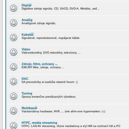
Digitál
Digitálne zdroje signálu. CD, SACD, DVD-A, Minidisc, atď...
Analóg
Analógové zdroje signálu.
Kabeláž
Signálové, reproduktorové, napájacie káble.
Video
Videorekordéry, DVD rekordéry, televízory, ...
Zdroje, filtre, ochrany ...
EMI,RFI filtre, zdroje, ochrany ...
DAC
DA prevodníky si zaslúžia vlastné forum :-)
Tuning
Úpravy komerčne predávaných výrobkov.
Multikanál
Viackanálovy hardware, AVR, ... (nie all-in-one hypermarket :-) )
HTPC, media streaming
HTPC, LAN AV streaming, rôzne mediaboxy a iný HW na rozhraní hifi a PC