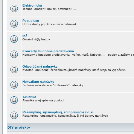
Elektronická
Techno, ambient, house, downbeat, ...
Pop, disco
Rôzne druhy popíkov a disco nahrávok
Iné
Ostatné štýly hudby ...
Koncerty, hudobné predstavenia
Koncerty a hudobné predstavenia - veľké, malé, klubové, ... - popisy a zážitky z 
Odporúčané nahrávky
Kvalitné, obľúbené, či niečím zaujímavé nahrávky, ktoré stoja za vypočutie.
Nekvalitné nahrávky
Zvukovo nekvalitné a "odfláknuté" nahrávky.
Akustika
Akustika a jej vplyv na posluch.
Resampling, upsampling, komprimacia zvuku
Resampling, upsampling, komprimácia, či iné úpravy nahrávok
DIY projekty