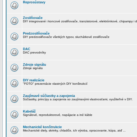
Reprosústavy
Zosilňovače
DIY integrované i koncové zosilňovače, tranzistorové, elektrónkové, chipampy i d
Predzosilňovače
DIY predzosilňovače všetkých typov, sluchátkové zosilňovače
DAC
DAC prevodníky
Zdroje signálu
Zdroje signálu
DIY realizácie
"FOTO" prezentácie vlastných DIY konštrukcií
Zaujímavé súčiastky a zapojenia
Súčiastky, princípy a zapojenia so zaujímavými vlastnosťami, využiteľné v DIY.
Kabeláž
Signálové, reproduktorové, napájacie a iné káble
Mechanické konštrukcie
Mechanické diely, skrinky, chladiče, ich výroba, opracovanie, kúpa, atď ...