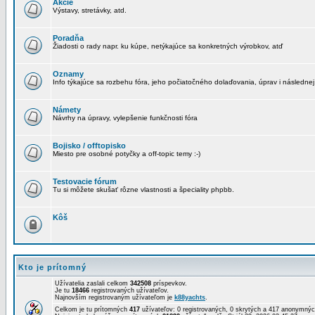
Akcie
Výstavy, stretávky, atd.
Poradňa
Žiadosti o rady napr. ku kúpe, netýkajúce sa konkretných výrobkov, atď
Oznamy
Info týkajúce sa rozbehu fóra, jeho počiatočného dolaďovania, úprav i následnej
Námety
Návrhy na úpravy, vylepšenie funkčnosti fóra
Bojisko / offtopisko
Miesto pre osobné potyčky a off-topic temy :-)
Testovacie fórum
Tu si môžete skušať rôzne vlastnosti a špeciality phpbb.
Kôš
Kto je prítomný
Užívatelia zaslali celkom
342508
príspevkov.
Je tu
18466
registrovaných užívateľov.
Najnovším registrovaným užívateľom je
k88yachts
.
Celkom je tu prítomných
417
užívateľov: 0 registrovaných, 0 skrytých a 417 anonymn