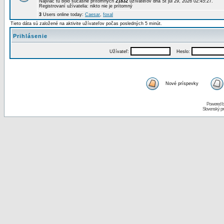
Najviac tu bolo súčasne prítomných
21832
užívateľov dňa St júl 29, 2026 02:45:27.
Registrovaní užívatelia: nikto nie je prítomný
3
Users online today:
Caesar
,
foxal
Tieto dáta sú založené na aktivite užívateľov počas posledných 5 minút.
Prihlásenie
Užívateľ:
Heslo:
Nové príspevky
Powered 
Slovenský p