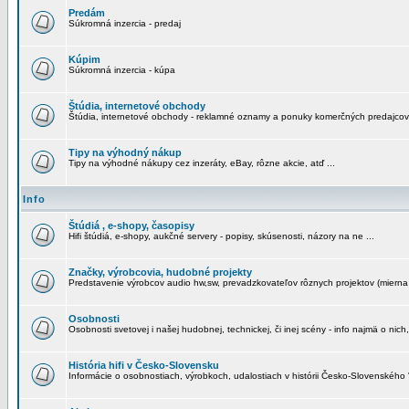
Predám
Súkromná inzercia - predaj
Kúpim
Súkromná inzercia - kúpa
Štúdia, internetové obchody
Štúdia, internetové obchody - reklamné oznamy a ponuky komerčných predajcov
Tipy na výhodný nákup
Tipy na výhodné nákupy cez inzeráty, eBay, rôzne akcie, atď ...
Info
Štúdiá , e-shopy, časopisy
Hifi štúdiá, e-shopy, aukčné servery - popisy, skúsenosti, názory na ne ...
Značky, výrobcovia, hudobné projekty
Predstavenie výrobcov audio hw,sw, prevadzkovateľov rôznych projektov (mierna 
Osobnosti
Osobnosti svetovej i našej hudobnej, technickej, či inej scény - info najmä o nich,
História hifi v Česko-Slovensku
Informácie o osobnostiach, výrobkoch, udalostiach v histórii Česko-Slovenského "