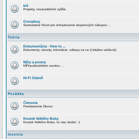
Iné
Projekty, nezaraditeľné vyššie.
Groupbuy
Samostatné fórum pre dohadovanie skupinových nákupov ...
Teória
Dokumentácia - How to ...
Dokumenty, návody, informácie, odkazy na ne (i lokálne uložená).
Mýty a povery
HiFi/audio/elektro voodoo ...
Hi-Fi čitáreň
Posádka
Členovia
Predstavenie členov.
Koutek Velkého Boba
Koutek Velkého Boba, čo viac dodať :-)
Inzercia