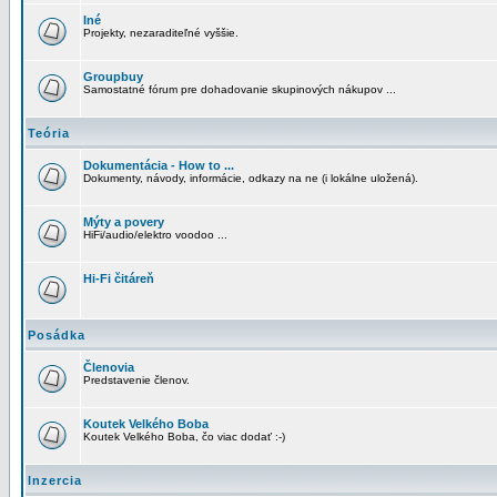
Iné
Projekty, nezaraditeľné vyššie.
Groupbuy
Samostatné fórum pre dohadovanie skupinových nákupov ...
Teória
Dokumentácia - How to ...
Dokumenty, návody, informácie, odkazy na ne (i lokálne uložená).
Mýty a povery
HiFi/audio/elektro voodoo ...
Hi-Fi čitáreň
Posádka
Členovia
Predstavenie členov.
Koutek Velkého Boba
Koutek Velkého Boba, čo viac dodať :-)
Inzercia