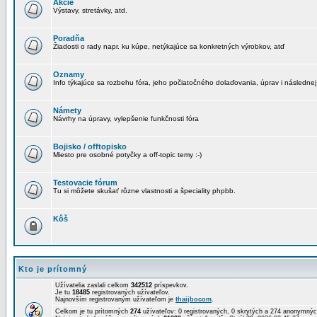
Akcie
Výstavy, stretávky, atd.
Poradňa
Žiadosti o rady napr. ku kúpe, netýkajúce sa konkretných výrobkov, atď
Oznamy
Info týkajúce sa rozbehu fóra, jeho počiatočného dolaďovania, úprav i následnej
Námety
Návrhy na úpravy, vylepšenie funkčnosti fóra
Bojisko / offtopisko
Miesto pre osobné potyčky a off-topic temy :-)
Testovacie fórum
Tu si môžete skušať rôzne vlastnosti a špeciality phpbb.
Kôš
Kto je prítomný
Užívatelia zaslali celkom
342512
príspevkov.
Je tu
18485
registrovaných užívateľov.
Najnovším registrovaným užívateľom je
thaijbocom
.
Celkom je tu prítomných
274
užívateľov: 0 registrovaných, 0 skrytých a 274 anonymn