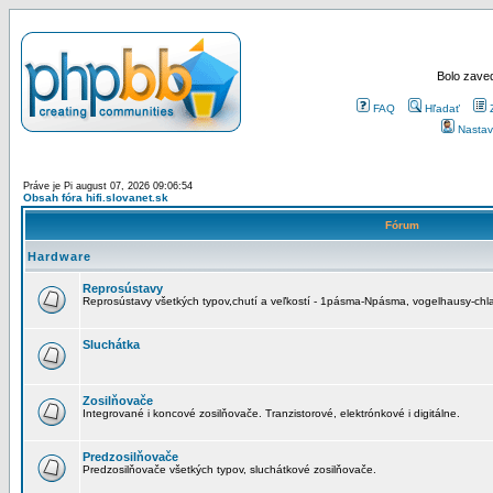
Bolo zaved
FAQ
Hľadať
Nastav
Práve je Pi august 07, 2026 09:06:54
Obsah fóra hifi.slovanet.sk
Fórum
Hardware
Reprosústavy
Reprosústavy všetkých typov,chutí a veľkostí - 1pásma-Npásma, vogelhausy-chla
Sluchátka
Zosilňovače
Integrované i koncové zosilňovače. Tranzistorové, elektrónkové i digitálne.
Predzosilňovače
Predzosilňovače všetkých typov, sluchátkové zosilňovače.