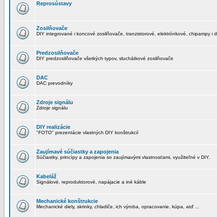
Reprosústavy
Zosilňovače
DIY integrované i koncové zosilňovače, tranzistorové, elektrónkové, chipampy i d
Predzosilňovače
DIY predzosilňovače všetkých typov, sluchátkové zosilňovače
DAC
DAC prevodníky
Zdroje signálu
Zdroje signálu
DIY realizácie
"FOTO" prezentácie vlastných DIY konštrukcií
Zaujímavé súčiastky a zapojenia
Súčiastky, princípy a zapojenia so zaujímavými vlastnosťami, využiteľné v DIY.
Kabeláž
Signálové, reproduktorové, napájacie a iné káble
Mechanické konštrukcie
Mechanické diely, skrinky, chladiče, ich výroba, opracovanie, kúpa, atď ...