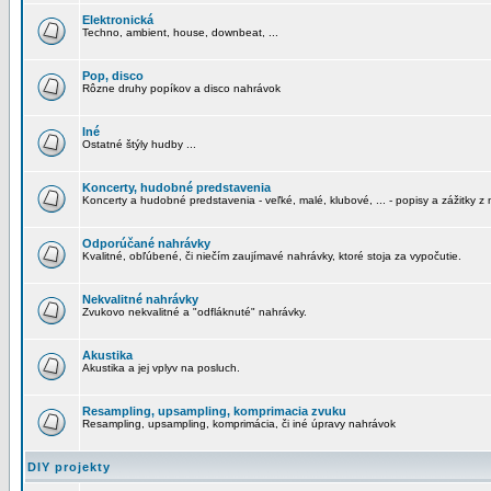
Elektronická
Techno, ambient, house, downbeat, ...
Pop, disco
Rôzne druhy popíkov a disco nahrávok
Iné
Ostatné štýly hudby ...
Koncerty, hudobné predstavenia
Koncerty a hudobné predstavenia - veľké, malé, klubové, ... - popisy a zážitky z 
Odporúčané nahrávky
Kvalitné, obľúbené, či niečím zaujímavé nahrávky, ktoré stoja za vypočutie.
Nekvalitné nahrávky
Zvukovo nekvalitné a "odfláknuté" nahrávky.
Akustika
Akustika a jej vplyv na posluch.
Resampling, upsampling, komprimacia zvuku
Resampling, upsampling, komprimácia, či iné úpravy nahrávok
DIY projekty