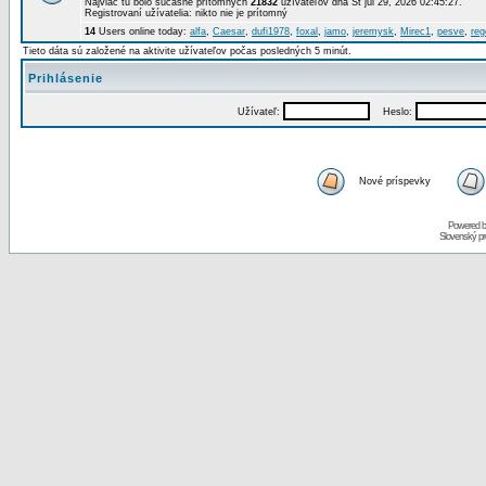
Najviac tu bolo súčasne prítomných
21832
užívateľov dňa St júl 29, 2026 02:45:27.
Registrovaní užívatelia: nikto nie je prítomný
14
Users online today:
alfa
,
Caesar
,
dufi1978
,
foxal
,
jamo
,
jeremysk
,
Mirec1
,
pesve
,
re
Tieto dáta sú založené na aktivite užívateľov počas posledných 5 minút.
Prihlásenie
Užívateľ:
Heslo:
Nové príspevky
Powered 
Slovenský p