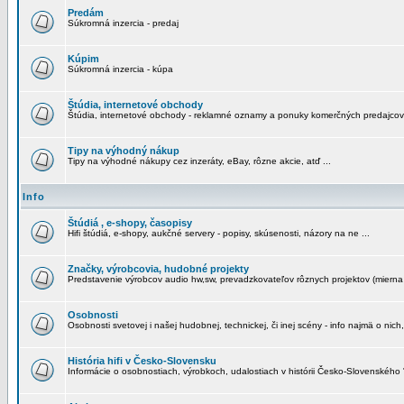
Predám
Súkromná inzercia - predaj
Kúpim
Súkromná inzercia - kúpa
Štúdia, internetové obchody
Štúdia, internetové obchody - reklamné oznamy a ponuky komerčných predajcov
Tipy na výhodný nákup
Tipy na výhodné nákupy cez inzeráty, eBay, rôzne akcie, atď ...
Info
Štúdiá , e-shopy, časopisy
Hifi štúdiá, e-shopy, aukčné servery - popisy, skúsenosti, názory na ne ...
Značky, výrobcovia, hudobné projekty
Predstavenie výrobcov audio hw,sw, prevadzkovateľov rôznych projektov (mierna 
Osobnosti
Osobnosti svetovej i našej hudobnej, technickej, či inej scény - info najmä o nich,
História hifi v Česko-Slovensku
Informácie o osobnostiach, výrobkoch, udalostiach v histórii Česko-Slovenského "