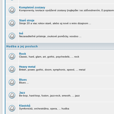
Kompletné zostavy
Komponenty, tvoriace vyvážené zostavy (najlepšie i so zdôvodnením, či popisom
Staré stroje
Stroje 20 a viac rokov staré, alebo aj nové s retro dizajnom ...
Iné
Nezaraditeľné prístroje, zvukové pomôcky, voodoo ...
Hudba a jej posluch
Rock
Classic, hard, glam, art, gothic, psychedelic, ... rock
Heavy metal
British, power, gothic, doom, symphonic, speed, ... metal
Blues
Blues ...
Jazz
Be-bop, hard-bop, fusion, jazz-rock, smooth, ... jazz
Klasická
Symfonická, orchestrálna, opera, ... hudba