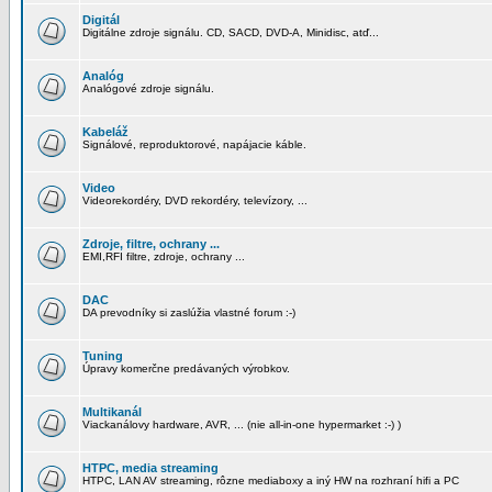
Digitál
Digitálne zdroje signálu. CD, SACD, DVD-A, Minidisc, atď...
Analóg
Analógové zdroje signálu.
Kabeláž
Signálové, reproduktorové, napájacie káble.
Video
Videorekordéry, DVD rekordéry, televízory, ...
Zdroje, filtre, ochrany ...
EMI,RFI filtre, zdroje, ochrany ...
DAC
DA prevodníky si zaslúžia vlastné forum :-)
Tuning
Úpravy komerčne predávaných výrobkov.
Multikanál
Viackanálovy hardware, AVR, ... (nie all-in-one hypermarket :-) )
HTPC, media streaming
HTPC, LAN AV streaming, rôzne mediaboxy a iný HW na rozhraní hifi a PC