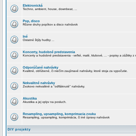
Elektronická
Techno, ambient, house, downbeat, ...
Pop, disco
Rôzne druhy popíkov a disco nahrávok
Iné
Ostatné štýly hudby ...
Koncerty, hudobné predstavenia
Koncerty a hudobné predstavenia - veľké, malé, klubové, ... - popisy a zážitky z 
Odporúčané nahrávky
Kvalitné, obľúbené, či niečím zaujímavé nahrávky, ktoré stoja za vypočutie.
Nekvalitné nahrávky
Zvukovo nekvalitné a "odfláknuté" nahrávky.
Akustika
Akustika a jej vplyv na posluch.
Resampling, upsampling, komprimacia zvuku
Resampling, upsampling, komprimácia, či iné úpravy nahrávok
DIY projekty