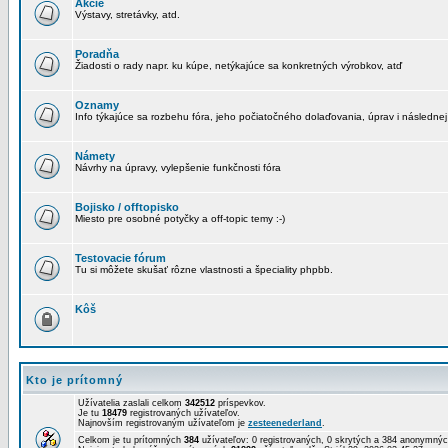
Akcie
Výstavy, stretávky, atd.
Poradňa
Žiadosti o rady napr. ku kúpe, netýkajúce sa konkretných výrobkov, atď
Oznamy
Info týkajúce sa rozbehu fóra, jeho počiatočného dolaďovania, úprav i následnej
Námety
Návrhy na úpravy, vylepšenie funkčnosti fóra
Bojisko / offtopisko
Miesto pre osobné potyčky a off-topic temy :-)
Testovacie fórum
Tu si môžete skušať rôzne vlastnosti a špeciality phpbb.
Kôš
Kto je prítomný
Užívatelia zaslali celkom
342512
príspevkov.
Je tu
18479
registrovaných užívateľov.
Najnovším registrovaným užívateľom je
zesteenederland
.
Celkom je tu prítomných
384
užívateľov: 0 registrovaných, 0 skrytých a 384 anonymn