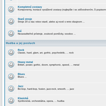
Kompletné zostavy
Komponenty, tvoriace vyvážené zostavy (najlepšie i so zdôvodnením, či popisom
Staré stroje
Stroje 20 a viac rokov staré, alebo aj nové s retro dizajnom ...
Iné
Nezaraditeľné prístroje, zvukové pomôcky, voodoo ...
Hudba a jej posluch
Rock
Classic, hard, glam, art, gothic, psychedelic, ... rock
Heavy metal
British, power, gothic, doom, symphonic, speed, ... metal
Blues
Blues ...
Jazz
Be-bop, hard-bop, fusion, jazz-rock, smooth, ... jazz
Klasická
Symfonická, orchestrálna, opera, ... hudba