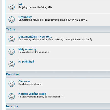
Iné
Projekty, nezaraditeľné vyššie.
Groupbuy
Samostatné fórum pre dohadovanie skupinových nákupov ...
Teória
Dokumentácia - How to ...
Dokumenty, návody, informácie, odkazy na ne (i lokálne uložená).
Mýty a povery
HiFi/audio/elektro voodoo ...
Hi-Fi čitáreň
Posádka
Členovia
Predstavenie členov.
Koutek Velkého Boba
Koutek Velkého Boba, čo viac dodať :-)
Inzercia