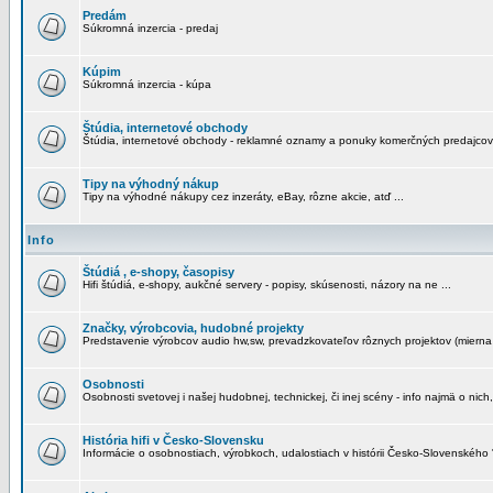
Predám
Súkromná inzercia - predaj
Kúpim
Súkromná inzercia - kúpa
Štúdia, internetové obchody
Štúdia, internetové obchody - reklamné oznamy a ponuky komerčných predajcov
Tipy na výhodný nákup
Tipy na výhodné nákupy cez inzeráty, eBay, rôzne akcie, atď ...
Info
Štúdiá , e-shopy, časopisy
Hifi štúdiá, e-shopy, aukčné servery - popisy, skúsenosti, názory na ne ...
Značky, výrobcovia, hudobné projekty
Predstavenie výrobcov audio hw,sw, prevadzkovateľov rôznych projektov (mierna 
Osobnosti
Osobnosti svetovej i našej hudobnej, technickej, či inej scény - info najmä o nich,
História hifi v Česko-Slovensku
Informácie o osobnostiach, výrobkoch, udalostiach v histórii Česko-Slovenského "