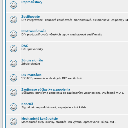
Reprosústavy
Zosilňovače
DIY integrované i koncové zosilňovače, tranzistorové, elektrónkové, chipampy i d
Predzosilňovače
DIY predzosilňovače všetkých typov, sluchátkové zosilňovače
DAC
DAC prevodníky
Zdroje signálu
Zdroje signálu
DIY realizácie
"FOTO" prezentácie vlastných DIY konštrukcií
Zaujímavé súčiastky a zapojenia
Súčiastky, princípy a zapojenia so zaujímavými vlastnosťami, využiteľné v DIY.
Kabeláž
Signálové, reproduktorové, napájacie a iné káble
Mechanické konštrukcie
Mechanické diely, skrinky, chladiče, ich výroba, opracovanie, kúpa, atď ...