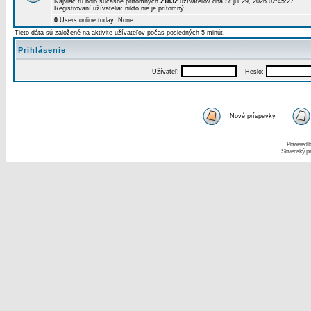
Najviac tu bolo súčasne prítomných
21832
užívateľov dňa St júl 29, 2026 02:45:27.
Registrovaní užívatelia: nikto nie je prítomný
0
Users online today: None
Tieto dáta sú založené na aktivite užívateľov počas posledných 5 minút.
Prihlásenie
Užívateľ:
Heslo:
Nové príspevky
Powered 
Slovenský p