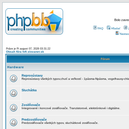
Bolo zaved
FAQ
Hľadať
Nastav
Práve je Pi august 07, 2026 03:31:22
Obsah fóra hifi.slovanet.sk
Fórum
Hardware
Reprosústavy
Reprosústavy všetkých typov,chutí a veľkostí - 1pásma-Npásma, vogelhausy-chla
Sluchátka
Zosilňovače
Integrované i koncové zosilňovače. Tranzistorové, elektrónkové i digitálne.
Predzosilňovače
Predzosilňovače všetkých typov, sluchátkové zosilňovače.