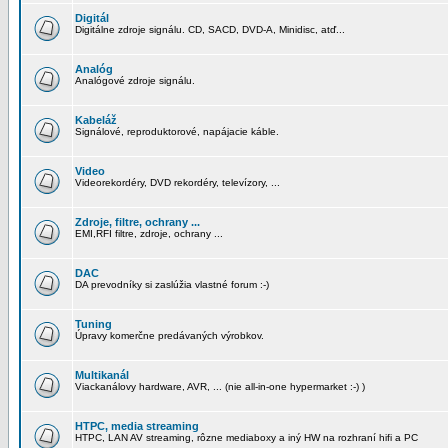
Digitál
Digitálne zdroje signálu. CD, SACD, DVD-A, Minidisc, atď...
Analóg
Analógové zdroje signálu.
Kabeláž
Signálové, reproduktorové, napájacie káble.
Video
Videorekordéry, DVD rekordéry, televízory, ...
Zdroje, filtre, ochrany ...
EMI,RFI filtre, zdroje, ochrany ...
DAC
DA prevodníky si zaslúžia vlastné forum :-)
Tuning
Úpravy komerčne predávaných výrobkov.
Multikanál
Viackanálovy hardware, AVR, ... (nie all-in-one hypermarket :-) )
HTPC, media streaming
HTPC, LAN AV streaming, rôzne mediaboxy a iný HW na rozhraní hifi a PC