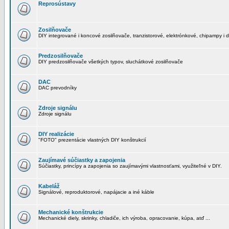
Reprosústavy
Zosilňovače
DIY integrované i koncové zosilňovače, tranzistorové, elektrónkové, chipampy i d
Predzosilňovače
DIY predzosilňovače všetkých typov, sluchátkové zosilňovače
DAC
DAC prevodníky
Zdroje signálu
Zdroje signálu
DIY realizácie
"FOTO" prezentácie vlastných DIY konštrukcií
Zaujímavé súčiastky a zapojenia
Súčiastky, princípy a zapojenia so zaujímavými vlastnosťami, využiteľné v DIY.
Kabeláž
Signálové, reproduktorové, napájacie a iné káble
Mechanické konštrukcie
Mechanické diely, skrinky, chladiče, ich výroba, opracovanie, kúpa, atď ...