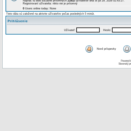
Najviac tu bolo súčasne prítomných
21832
užívateľov dňa St júl 29, 2026 02:45:27.
Registrovaní užívatelia: nikto nie je prítomný
0
Users online today: None
Tieto dáta sú založené na aktivite užívateľov počas posledných 5 minút.
Prihlásenie
Užívateľ:
Heslo:
Nové príspevky
Powered 
Slovenský p