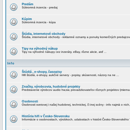
Predám
Súkromná inzercia - predaj
Kúpim
Súkromná inzercia - kúpa
Štúdia, internetové obchody
Štúdia, internetové obchody - reklamné oznamy a ponuky komerčných predajcov
Tipy na výhodný nákup
Tipy na výhodné nákupy cez inzeráty, eBay, rôzne akcie, atď ...
Info
Štúdiá , e-shopy, časopisy
Hifi štúdiá, e-shopy, aukčné servery - popisy, skúsenosti, názory na ne ...
Značky, výrobcovia, hudobné projekty
Predstavenie výrobcov audio hw,sw, prevadzkovateľov rôznych projektov (mierna 
Osobnosti
Osobnosti svetovej i našej hudobnej, technickej, či inej scény - info najmä o nich,
História hifi v Česko-Slovensku
Informácie o osobnostiach, výrobkoch, udalostiach v histórii Česko-Slovenského "