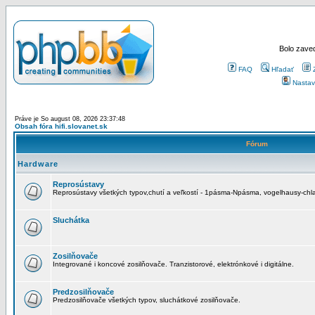
Bolo zaved
FAQ
Hľadať
Nastav
Práve je So august 08, 2026 23:37:48
Obsah fóra hifi.slovanet.sk
Fórum
Hardware
Reprosústavy
Reprosústavy všetkých typov,chutí a veľkostí - 1pásma-Npásma, vogelhausy-chla
Sluchátka
Zosilňovače
Integrované i koncové zosilňovače. Tranzistorové, elektrónkové i digitálne.
Predzosilňovače
Predzosilňovače všetkých typov, sluchátkové zosilňovače.