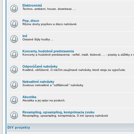
Elektronická
Techno, ambient, house, downbeat, ...
Pop, disco
Rôzne druhy popíkov a disco nahrávok
Iné
Ostatné štýly hudby ...
Koncerty, hudobné predstavenia
Koncerty a hudobné predstavenia - veľké, malé, klubové, ... - popisy a zážitky z 
Odporúčané nahrávky
Kvalitné, obľúbené, či niečím zaujímavé nahrávky, ktoré stoja za vypočutie.
Nekvalitné nahrávky
Zvukovo nekvalitné a "odfláknuté" nahrávky.
Akustika
Akustika a jej vplyv na posluch.
Resampling, upsampling, komprimacia zvuku
Resampling, upsampling, komprimácia, či iné úpravy nahrávok
DIY projekty