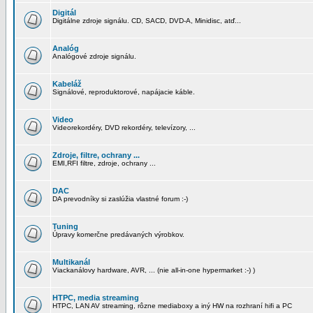
Digitál
Digitálne zdroje signálu. CD, SACD, DVD-A, Minidisc, atď...
Analóg
Analógové zdroje signálu.
Kabeláž
Signálové, reproduktorové, napájacie káble.
Video
Videorekordéry, DVD rekordéry, televízory, ...
Zdroje, filtre, ochrany ...
EMI,RFI filtre, zdroje, ochrany ...
DAC
DA prevodníky si zaslúžia vlastné forum :-)
Tuning
Úpravy komerčne predávaných výrobkov.
Multikanál
Viackanálovy hardware, AVR, ... (nie all-in-one hypermarket :-) )
HTPC, media streaming
HTPC, LAN AV streaming, rôzne mediaboxy a iný HW na rozhraní hifi a PC