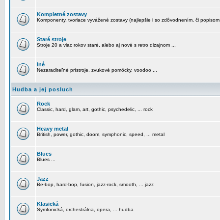
Kompletné zostavy
Komponenty, tvoriace vyvážené zostavy (najlepšie i so zdôvodnením, či popisom
Staré stroje
Stroje 20 a viac rokov staré, alebo aj nové s retro dizajnom ...
Iné
Nezaraditeľné prístroje, zvukové pomôcky, voodoo ...
Hudba a jej posluch
Rock
Classic, hard, glam, art, gothic, psychedelic, ... rock
Heavy metal
British, power, gothic, doom, symphonic, speed, ... metal
Blues
Blues ...
Jazz
Be-bop, hard-bop, fusion, jazz-rock, smooth, ... jazz
Klasická
Symfonická, orchestrálna, opera, ... hudba