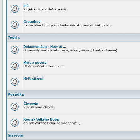
Iné
Projekty, nezaraditeľné vyššie.
Groupbuy
Samostatné fórum pre dohadovanie skupinových nákupov ...
Teória
Dokumentácia - How to ...
Dokumenty, návody, informácie, odkazy na ne (i lokálne uložená).
Mýty a povery
HiFi/audio/elektro voodoo ...
Hi-Fi čitáreň
Posádka
Členovia
Predstavenie členov.
Koutek Velkého Boba
Koutek Velkého Boba, čo viac dodať :-)
Inzercia