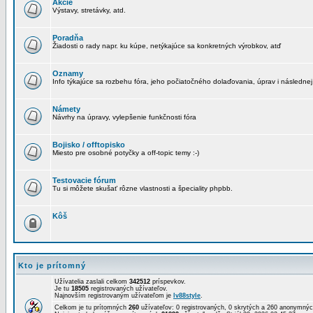
Akcie
Výstavy, stretávky, atd.
Poradňa
Žiadosti o rady napr. ku kúpe, netýkajúce sa konkretných výrobkov, atď
Oznamy
Info týkajúce sa rozbehu fóra, jeho počiatočného dolaďovania, úprav i následnej
Námety
Návrhy na úpravy, vylepšenie funkčnosti fóra
Bojisko / offtopisko
Miesto pre osobné potyčky a off-topic temy :-)
Testovacie fórum
Tu si môžete skušať rôzne vlastnosti a špeciality phpbb.
Kôš
Kto je prítomný
Užívatelia zaslali celkom
342512
príspevkov.
Je tu
18505
registrovaných užívateľov.
Najnovším registrovaným užívateľom je
lv88style
.
Celkom je tu prítomných
260
užívateľov: 0 registrovaných, 0 skrytých a 260 anonymn