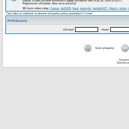
Najviac tu bolo súčasne prítomných
21832
užívateľov dňa St júl 29, 2026 02:45:27.
Registrovaní užívatelia: nikto nie je prítomný
15
Users online today:
Caesar
,
dufi1978
,
foxal
,
jeremysk
,
kamilek5477
,
Mirec1
,
misog
,
Tieto dáta sú založené na aktivite užívateľov počas posledných 5 minút.
Prihlásenie
Užívateľ:
Heslo:
Nové príspevky
Powered 
Slovenský p