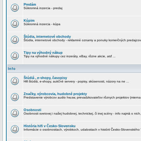
Predám
Súkromná inzercia - predaj
Kúpim
Súkromná inzercia - kúpa
Štúdia, internetové obchody
Štúdia, internetové obchody - reklamné oznamy a ponuky komerčných predajcov
Tipy na výhodný nákup
Tipy na výhodné nákupy cez inzeráty, eBay, rôzne akcie, atď ...
Info
Štúdiá , e-shopy, časopisy
Hifi štúdiá, e-shopy, aukčné servery - popisy, skúsenosti, názory na ne ...
Značky, výrobcovia, hudobné projekty
Predstavenie výrobcov audio hw,sw, prevadzkovateľov rôznych projektov (mierna 
Osobnosti
Osobnosti svetovej i našej hudobnej, technickej, či inej scény - info najmä o nich,
História hifi v Česko-Slovensku
Informácie o osobnostiach, výrobkoch, udalostiach v histórii Česko-Slovenského "