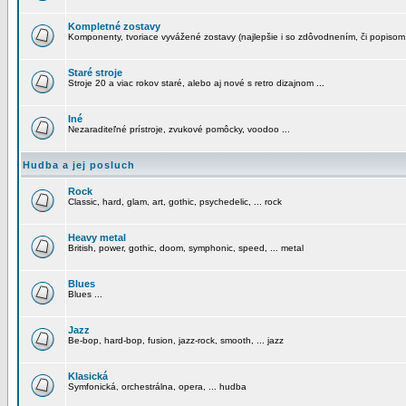
Kompletné zostavy
Komponenty, tvoriace vyvážené zostavy (najlepšie i so zdôvodnením, či popisom
Staré stroje
Stroje 20 a viac rokov staré, alebo aj nové s retro dizajnom ...
Iné
Nezaraditeľné prístroje, zvukové pomôcky, voodoo ...
Hudba a jej posluch
Rock
Classic, hard, glam, art, gothic, psychedelic, ... rock
Heavy metal
British, power, gothic, doom, symphonic, speed, ... metal
Blues
Blues ...
Jazz
Be-bop, hard-bop, fusion, jazz-rock, smooth, ... jazz
Klasická
Symfonická, orchestrálna, opera, ... hudba