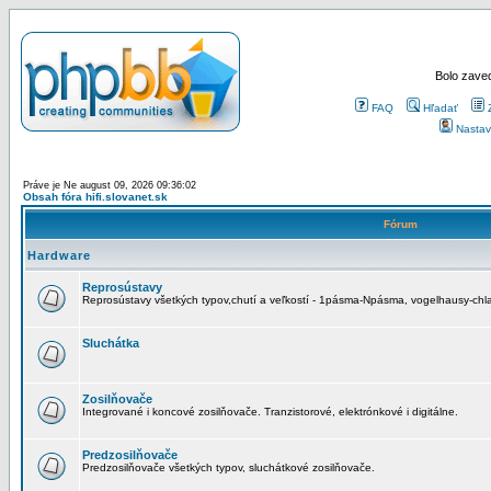
Bolo zaved
FAQ
Hľadať
Nastav
Práve je Ne august 09, 2026 09:36:02
Obsah fóra hifi.slovanet.sk
Fórum
Hardware
Reprosústavy
Reprosústavy všetkých typov,chutí a veľkostí - 1pásma-Npásma, vogelhausy-chla
Sluchátka
Zosilňovače
Integrované i koncové zosilňovače. Tranzistorové, elektrónkové i digitálne.
Predzosilňovače
Predzosilňovače všetkých typov, sluchátkové zosilňovače.