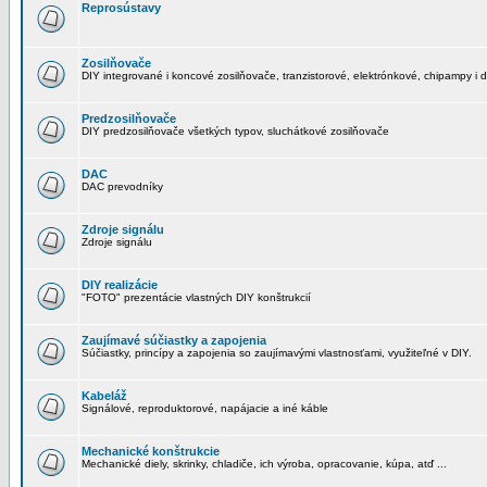
Reprosústavy
Zosilňovače
DIY integrované i koncové zosilňovače, tranzistorové, elektrónkové, chipampy i d
Predzosilňovače
DIY predzosilňovače všetkých typov, sluchátkové zosilňovače
DAC
DAC prevodníky
Zdroje signálu
Zdroje signálu
DIY realizácie
"FOTO" prezentácie vlastných DIY konštrukcií
Zaujímavé súčiastky a zapojenia
Súčiastky, princípy a zapojenia so zaujímavými vlastnosťami, využiteľné v DIY.
Kabeláž
Signálové, reproduktorové, napájacie a iné káble
Mechanické konštrukcie
Mechanické diely, skrinky, chladiče, ich výroba, opracovanie, kúpa, atď ...