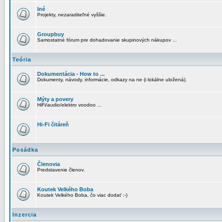
Iné
Projekty, nezaraditeľné vyššie.
Groupbuy
Samostatné fórum pre dohadovanie skupinových nákupov ...
Teória
Dokumentácia - How to ...
Dokumenty, návody, informácie, odkazy na ne (i lokálne uložená).
Mýty a povery
HiFi/audio/elektro voodoo ...
Hi-Fi čitáreň
Posádka
Členovia
Predstavenie členov.
Koutek Velkého Boba
Koutek Velkého Boba, čo viac dodať :-)
Inzercia