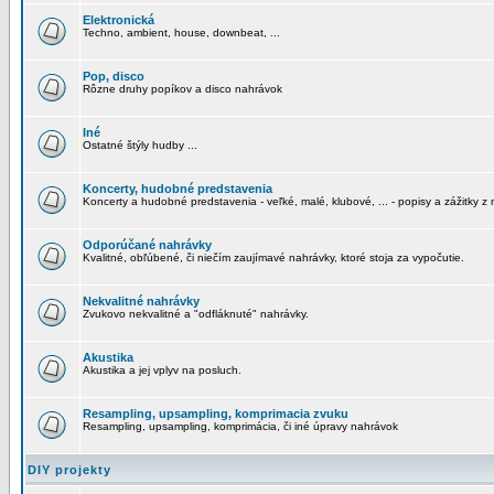
Elektronická
Techno, ambient, house, downbeat, ...
Pop, disco
Rôzne druhy popíkov a disco nahrávok
Iné
Ostatné štýly hudby ...
Koncerty, hudobné predstavenia
Koncerty a hudobné predstavenia - veľké, malé, klubové, ... - popisy a zážitky z 
Odporúčané nahrávky
Kvalitné, obľúbené, či niečím zaujímavé nahrávky, ktoré stoja za vypočutie.
Nekvalitné nahrávky
Zvukovo nekvalitné a "odfláknuté" nahrávky.
Akustika
Akustika a jej vplyv na posluch.
Resampling, upsampling, komprimacia zvuku
Resampling, upsampling, komprimácia, či iné úpravy nahrávok
DIY projekty