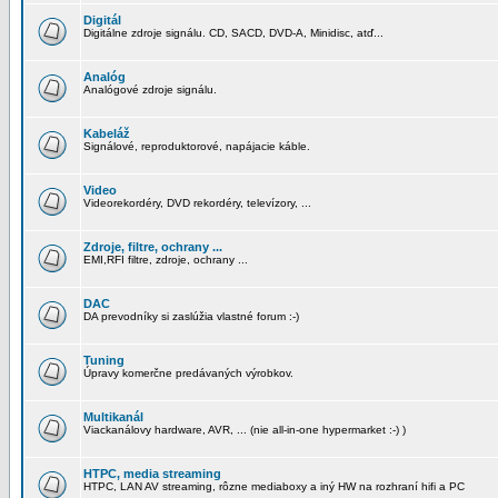
Digitál
Digitálne zdroje signálu. CD, SACD, DVD-A, Minidisc, atď...
Analóg
Analógové zdroje signálu.
Kabeláž
Signálové, reproduktorové, napájacie káble.
Video
Videorekordéry, DVD rekordéry, televízory, ...
Zdroje, filtre, ochrany ...
EMI,RFI filtre, zdroje, ochrany ...
DAC
DA prevodníky si zaslúžia vlastné forum :-)
Tuning
Úpravy komerčne predávaných výrobkov.
Multikanál
Viackanálovy hardware, AVR, ... (nie all-in-one hypermarket :-) )
HTPC, media streaming
HTPC, LAN AV streaming, rôzne mediaboxy a iný HW na rozhraní hifi a PC