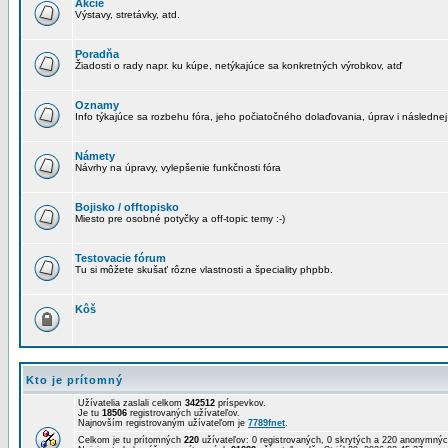
Akcie
Výstavy, stretávky, atd.
Poradňa
Žiadosti o rady napr. ku kúpe, netýkajúce sa konkretných výrobkov, atď
Oznamy
Info týkajúce sa rozbehu fóra, jeho počiatočného dolaďovania, úprav i následnej
Námety
Návrhy na úpravy, vylepšenie funkčnosti fóra
Bojisko / offtopisko
Miesto pre osobné potyčky a off-topic temy :-)
Testovacie fórum
Tu si môžete skušať rôzne vlastnosti a špeciality phpbb.
Kôš
Kto je prítomný
Užívatelia zaslali celkom
342512
príspevkov.
Je tu
18506
registrovaných užívateľov.
Najnovším registrovaným užívateľom je
7789fnet
.
Celkom je tu prítomných
220
užívateľov: 0 registrovaných, 0 skrytých a 220 anonymn