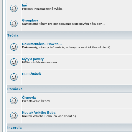
Iné
Projekty, nezaraditeľné vyššie.
Groupbuy
Samostatné fórum pre dohadovanie skupinových nákupov ...
Teória
Dokumentácia - How to ...
Dokumenty, návody, informácie, odkazy na ne (i lokálne uložená).
Mýty a povery
HiFi/audio/elektro voodoo ...
Hi-Fi čitáreň
Posádka
Členovia
Predstavenie členov.
Koutek Velkého Boba
Koutek Velkého Boba, čo viac dodať :-)
Inzercia