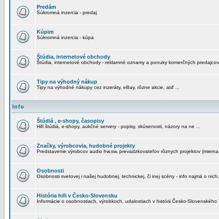
Predám
Súkromná inzercia - predaj
Kúpim
Súkromná inzercia - kúpa
Štúdia, internetové obchody
Štúdia, internetové obchody - reklamné oznamy a ponuky komerčných predajcov
Tipy na výhodný nákup
Tipy na výhodné nákupy cez inzeráty, eBay, rôzne akcie, atď ...
Info
Štúdiá , e-shopy, časopisy
Hifi štúdiá, e-shopy, aukčné servery - popisy, skúsenosti, názory na ne ...
Značky, výrobcovia, hudobné projekty
Predstavenie výrobcov audio hw,sw, prevadzkovateľov rôznych projektov (mierna 
Osobnosti
Osobnosti svetovej i našej hudobnej, technickej, či inej scény - info najmä o nich,
História hifi v Česko-Slovensku
Informácie o osobnostiach, výrobkoch, udalostiach v histórii Česko-Slovenského "