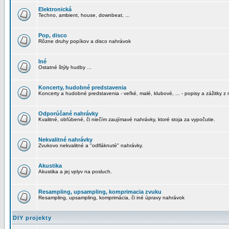
Elektronická
Techno, ambient, house, downbeat, ...
Pop, disco
Rôzne druhy popíkov a disco nahrávok
Iné
Ostatné štýly hudby ...
Koncerty, hudobné predstavenia
Koncerty a hudobné predstavenia - veľké, malé, klubové, ... - popisy a zážitky z 
Odporúčané nahrávky
Kvalitné, obľúbené, či niečím zaujímavé nahrávky, ktoré stoja za vypočutie.
Nekvalitné nahrávky
Zvukovo nekvalitné a "odfláknuté" nahrávky.
Akustika
Akustika a jej vplyv na posluch.
Resampling, upsampling, komprimacia zvuku
Resampling, upsampling, komprimácia, či iné úpravy nahrávok
DIY projekty