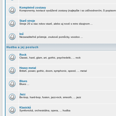
Kompletné zostavy
Komponenty, tvoriace vyvážené zostavy (najlepšie i so zdôvodnením, či popisom
Staré stroje
Stroje 20 a viac rokov staré, alebo aj nové s retro dizajnom ...
Iné
Nezaraditeľné prístroje, zvukové pomôcky, voodoo ...
Hudba a jej posluch
Rock
Classic, hard, glam, art, gothic, psychedelic, ... rock
Heavy metal
British, power, gothic, doom, symphonic, speed, ... metal
Blues
Blues ...
Jazz
Be-bop, hard-bop, fusion, jazz-rock, smooth, ... jazz
Klasická
Symfonická, orchestrálna, opera, ... hudba