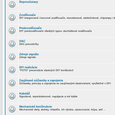
Reprosústavy
Zosilňovače
DIY integrované i koncové zosilňovače, tranzistorové, elektrónkové, chipampy i d
Predzosilňovače
DIY predzosilňovače všetkých typov, sluchátkové zosilňovače
DAC
DAC prevodníky
Zdroje signálu
Zdroje signálu
DIY realizácie
"FOTO" prezentácie vlastných DIY konštrukcií
Zaujímavé súčiastky a zapojenia
Súčiastky, princípy a zapojenia so zaujímavými vlastnosťami, využiteľné v DIY.
Kabeláž
Signálové, reproduktorové, napájacie a iné káble
Mechanické konštrukcie
Mechanické diely, skrinky, chladiče, ich výroba, opracovanie, kúpa, atď ...