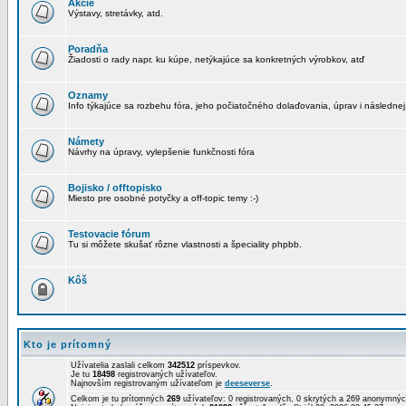
Akcie
Výstavy, stretávky, atd.
Poradňa
Žiadosti o rady napr. ku kúpe, netýkajúce sa konkretných výrobkov, atď
Oznamy
Info týkajúce sa rozbehu fóra, jeho počiatočného dolaďovania, úprav i následnej
Námety
Návrhy na úpravy, vylepšenie funkčnosti fóra
Bojisko / offtopisko
Miesto pre osobné potyčky a off-topic temy :-)
Testovacie fórum
Tu si môžete skušať rôzne vlastnosti a špeciality phpbb.
Kôš
Kto je prítomný
Užívatelia zaslali celkom
342512
príspevkov.
Je tu
18498
registrovaných užívateľov.
Najnovším registrovaným užívateľom je
deeseverse
.
Celkom je tu prítomných
269
užívateľov: 0 registrovaných, 0 skrytých a 269 anonymn