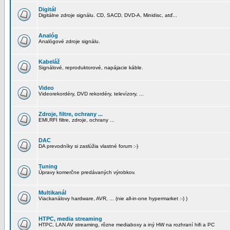
Digitál
Digitálne zdroje signálu. CD, SACD, DVD-A, Minidisc, atď...
Analóg
Analógové zdroje signálu.
Kabeláž
Signálové, reproduktorové, napájacie káble.
Video
Videorekordéry, DVD rekordéry, televízory, ...
Zdroje, filtre, ochrany ...
EMI,RFI filtre, zdroje, ochrany ...
DAC
DA prevodníky si zaslúžia vlastné forum :-)
Tuning
Úpravy komerčne predávaných výrobkov.
Multikanál
Viackanálovy hardware, AVR, ... (nie all-in-one hypermarket :-) )
HTPC, media streaming
HTPC, LAN AV streaming, rôzne mediaboxy a iný HW na rozhraní hifi a PC