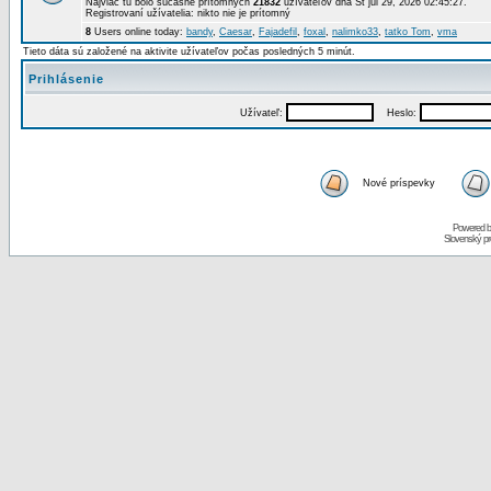
Najviac tu bolo súčasne prítomných
21832
užívateľov dňa St júl 29, 2026 02:45:27.
Registrovaní užívatelia: nikto nie je prítomný
8
Users online today:
bandy
,
Caesar
,
Fajadefil
,
foxal
,
nalimko33
,
tatko Tom
,
vma
Tieto dáta sú založené na aktivite užívateľov počas posledných 5 minút.
Prihlásenie
Užívateľ:
Heslo:
Nové príspevky
Powered 
Slovenský p