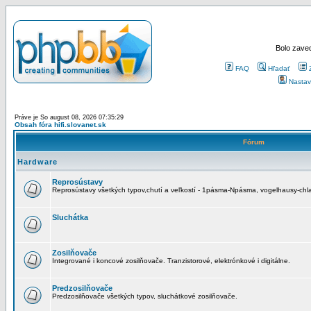
Bolo zaved
FAQ
Hľadať
Nastav
Práve je So august 08, 2026 07:35:29
Obsah fóra hifi.slovanet.sk
Fórum
Hardware
Reprosústavy
Reprosústavy všetkých typov,chutí a veľkostí - 1pásma-Npásma, vogelhausy-chla
Sluchátka
Zosilňovače
Integrované i koncové zosilňovače. Tranzistorové, elektrónkové i digitálne.
Predzosilňovače
Predzosilňovače všetkých typov, sluchátkové zosilňovače.