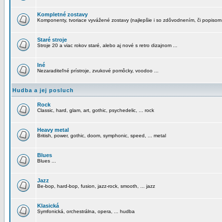
Kompletné zostavy
Komponenty, tvoriace vyvážené zostavy (najlepšie i so zdôvodnením, či popisom
Staré stroje
Stroje 20 a viac rokov staré, alebo aj nové s retro dizajnom ...
Iné
Nezaraditeľné prístroje, zvukové pomôcky, voodoo ...
Hudba a jej posluch
Rock
Classic, hard, glam, art, gothic, psychedelic, ... rock
Heavy metal
British, power, gothic, doom, symphonic, speed, ... metal
Blues
Blues ...
Jazz
Be-bop, hard-bop, fusion, jazz-rock, smooth, ... jazz
Klasická
Symfonická, orchestrálna, opera, ... hudba