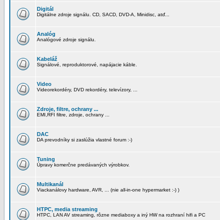
Digitál
Digitálne zdroje signálu. CD, SACD, DVD-A, Minidisc, atď...
Analóg
Analógové zdroje signálu.
Kabeláž
Signálové, reproduktorové, napájacie káble.
Video
Videorekordéry, DVD rekordéry, televízory, ...
Zdroje, filtre, ochrany ...
EMI,RFI filtre, zdroje, ochrany ...
DAC
DA prevodníky si zaslúžia vlastné forum :-)
Tuning
Úpravy komerčne predávaných výrobkov.
Multikanál
Viackanálovy hardware, AVR, ... (nie all-in-one hypermarket :-) )
HTPC, media streaming
HTPC, LAN AV streaming, rôzne mediaboxy a iný HW na rozhraní hifi a PC