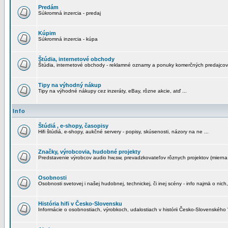
Predám
Súkromná inzercia - predaj
Kúpim
Súkromná inzercia - kúpa
Štúdia, internetové obchody
Štúdia, internetové obchody - reklamné oznamy a ponuky komerčných predajcov
Tipy na výhodný nákup
Tipy na výhodné nákupy cez inzeráty, eBay, rôzne akcie, atď ...
Info
Štúdiá , e-shopy, časopisy
Hifi štúdiá, e-shopy, aukčné servery - popisy, skúsenosti, názory na ne ...
Značky, výrobcovia, hudobné projekty
Predstavenie výrobcov audio hw,sw, prevadzkovateľov rôznych projektov (mierna 
Osobnosti
Osobnosti svetovej i našej hudobnej, technickej, či inej scény - info najmä o nich,
História hifi v Česko-Slovensku
Informácie o osobnostiach, výrobkoch, udalostiach v histórii Česko-Slovenského "