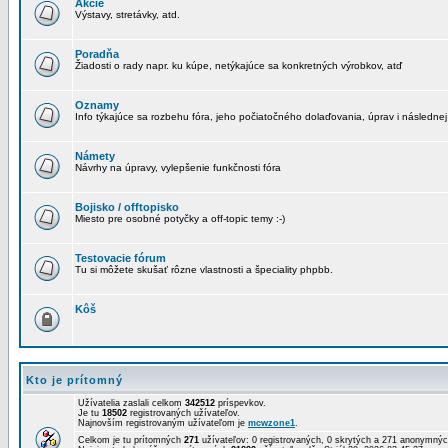
Akcie
Výstavy, stretávky, atd.
Poradňa
Žiadosti o rady napr. ku kúpe, netýkajúce sa konkretných výrobkov, atď
Oznamy
Info týkajúce sa rozbehu fóra, jeho počiatočného dolaďovania, úprav i následnej
Námety
Návrhy na úpravy, vylepšenie funkčnosti fóra
Bojisko / offtopisko
Miesto pre osobné potyčky a off-topic temy :-)
Testovacie fórum
Tu si môžete skušať rôzne vlastnosti a špeciality phpbb.
Kôš
Kto je prítomný
Užívatelia zaslali celkom
342512
príspevkov.
Je tu
18502
registrovaných užívateľov.
Najnovším registrovaným užívateľom je
mcwzone1
.
Celkom je tu prítomných
271
užívateľov: 0 registrovaných, 0 skrytých a 271 anonymn