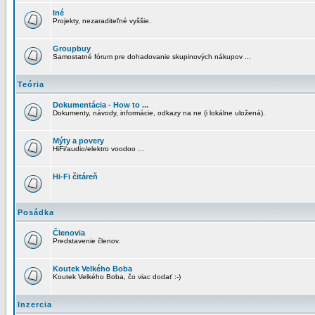
Iné
Projekty, nezaraditeľné vyššie.
Groupbuy
Samostatné fórum pre dohadovanie skupinových nákupov ...
Teória
Dokumentácia - How to ...
Dokumenty, návody, informácie, odkazy na ne (i lokálne uložená).
Mýty a povery
HiFi/audio/elektro voodoo ...
Hi-Fi čitáreň
Posádka
Členovia
Predstavenie členov.
Koutek Velkého Boba
Koutek Velkého Boba, čo viac dodať :-)
Inzercia