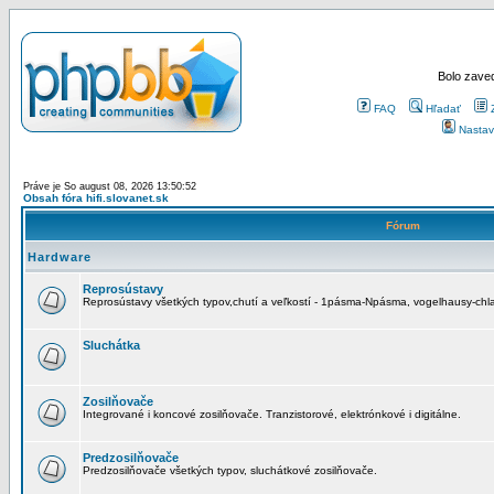
Bolo zaved
FAQ
Hľadať
Nastav
Práve je So august 08, 2026 13:50:52
Obsah fóra hifi.slovanet.sk
Fórum
Hardware
Reprosústavy
Reprosústavy všetkých typov,chutí a veľkostí - 1pásma-Npásma, vogelhausy-chla
Sluchátka
Zosilňovače
Integrované i koncové zosilňovače. Tranzistorové, elektrónkové i digitálne.
Predzosilňovače
Predzosilňovače všetkých typov, sluchátkové zosilňovače.