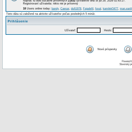
Najviac tu bolo súčasne prítomných
21832
užívateľov dňa St júl 29, 2026 02:45:27.
Registrovaní užívatelia: nikto nie je prítomný
18
Users online today:
bandy
,
Caesar
,
dufi1978
,
Fajadefil
,
foxal
,
kamilek5477
,
man.eart
Tieto dáta sú založené na aktivite užívateľov počas posledných 5 minút.
Prihlásenie
Užívateľ:
Heslo:
Nové príspevky
Powered 
Slovenský p