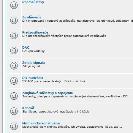
Reprosústavy
Zosilňovače
DIY integrované i koncové zosilňovače, tranzistorové, elektrónkové, chipampy i d
Predzosilňovače
DIY predzosilňovače všetkých typov, sluchátkové zosilňovače
DAC
DAC prevodníky
Zdroje signálu
Zdroje signálu
DIY realizácie
"FOTO" prezentácie vlastných DIY konštrukcií
Zaujímavé súčiastky a zapojenia
Súčiastky, princípy a zapojenia so zaujímavými vlastnosťami, využiteľné v DIY.
Kabeláž
Signálové, reproduktorové, napájacie a iné káble
Mechanické konštrukcie
Mechanické diely, skrinky, chladiče, ich výroba, opracovanie, kúpa, atď ...