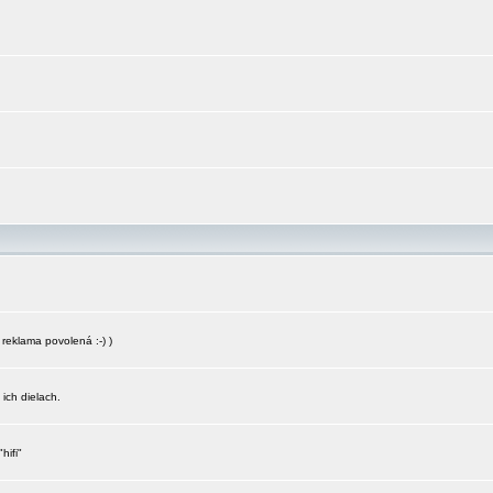
reklama povolená :-) )
 ich dielach.
hifi"