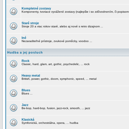
Kompletné zostavy
Komponenty, tvoriace vyvážené zostavy (najlepšie i so zdôvodnením, či popisom
Staré stroje
Stroje 20 a viac rokov staré, alebo aj nové s retro dizajnom ...
Iné
Nezaraditeľné prístroje, zvukové pomôcky, voodoo ...
Hudba a jej posluch
Rock
Classic, hard, glam, art, gothic, psychedelic, ... rock
Heavy metal
British, power, gothic, doom, symphonic, speed, ... metal
Blues
Blues ...
Jazz
Be-bop, hard-bop, fusion, jazz-rock, smooth, ... jazz
Klasická
Symfonická, orchestrálna, opera, ... hudba