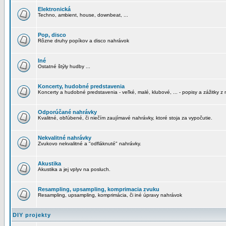
Elektronická
Techno, ambient, house, downbeat, ...
Pop, disco
Rôzne druhy popíkov a disco nahrávok
Iné
Ostatné štýly hudby ...
Koncerty, hudobné predstavenia
Koncerty a hudobné predstavenia - veľké, malé, klubové, ... - popisy a zážitky z 
Odporúčané nahrávky
Kvalitné, obľúbené, či niečím zaujímavé nahrávky, ktoré stoja za vypočutie.
Nekvalitné nahrávky
Zvukovo nekvalitné a "odfláknuté" nahrávky.
Akustika
Akustika a jej vplyv na posluch.
Resampling, upsampling, komprimacia zvuku
Resampling, upsampling, komprimácia, či iné úpravy nahrávok
DIY projekty