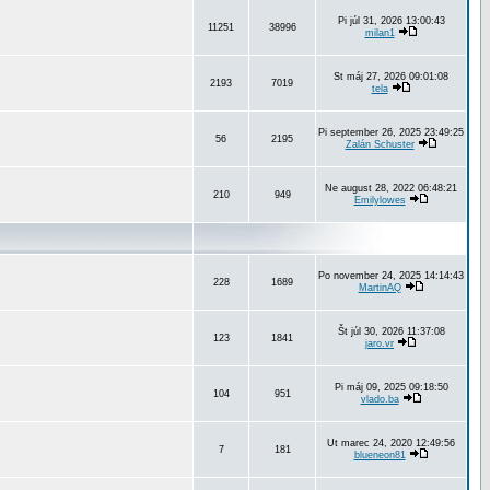
Pi júl 31, 2026 13:00:43
11251
38996
milan1
St máj 27, 2026 09:01:08
2193
7019
tela
Pi september 26, 2025 23:49:25
56
2195
Zalán Schuster
Ne august 28, 2022 06:48:21
210
949
Emilylowes
Po november 24, 2025 14:14:43
228
1689
MartinAQ
Št júl 30, 2026 11:37:08
123
1841
jaro.vr
Pi máj 09, 2025 09:18:50
104
951
vlado.ba
Ut marec 24, 2020 12:49:56
7
181
blueneon81