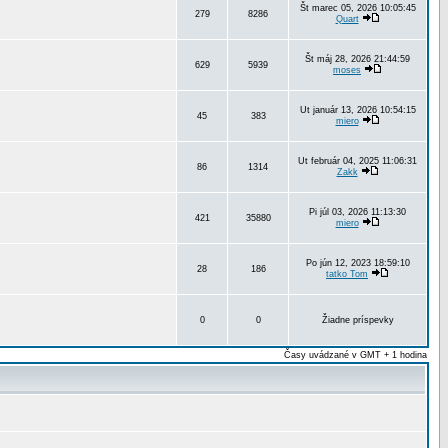
Št marec 05, 2026 10:05:45
279
8286
Quart
Št máj 28, 2026 21:44:59
629
5939
moses
Ut január 13, 2026 10:54:15
45
383
miero
Ut február 04, 2025 11:06:31
86
1314
Zakk
Pi júl 03, 2026 11:13:30
421
35880
miero
Po jún 12, 2023 18:59:10
28
186
tatko Tom
0
0
Žiadne príspevky
Časy uvádzané v GMT + 1 hodina