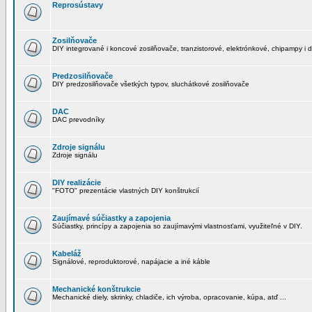
Reprosústavy
Zosilňovače
DIY integrované i koncové zosilňovače, tranzistorové, elektrónkové, chipampy i d
Predzosilňovače
DIY predzosilňovače všetkých typov, sluchátkové zosilňovače
DAC
DAC prevodníky
Zdroje signálu
Zdroje signálu
DIY realizácie
"FOTO" prezentácie vlastných DIY konštrukcií
Zaujímavé súčiastky a zapojenia
Súčiastky, princípy a zapojenia so zaujímavými vlastnosťami, využiteľné v DIY.
Kabeláž
Signálové, reproduktorové, napájacie a iné káble
Mechanické konštrukcie
Mechanické diely, skrinky, chladiče, ich výroba, opracovanie, kúpa, atď ...