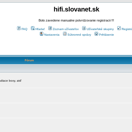
hifi.slovanet.sk
Bolo zavedene manualne potvrdzovanie registracii !!!
FAQ
Hľadať
Zoznam užívateľov
Užívateľské skupiny
Registr
Nastavenia
Súkromné správy
Prihlásenie
Fórum
diace boxy, atď