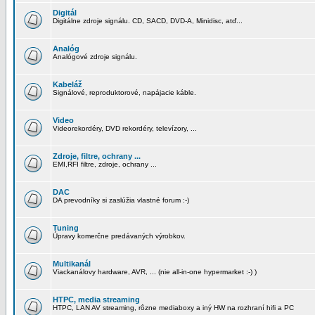
Digitál
Digitálne zdroje signálu. CD, SACD, DVD-A, Minidisc, atď...
Analóg
Analógové zdroje signálu.
Kabeláž
Signálové, reproduktorové, napájacie káble.
Video
Videorekordéry, DVD rekordéry, televízory, ...
Zdroje, filtre, ochrany ...
EMI,RFI filtre, zdroje, ochrany ...
DAC
DA prevodníky si zaslúžia vlastné forum :-)
Tuning
Úpravy komerčne predávaných výrobkov.
Multikanál
Viackanálovy hardware, AVR, ... (nie all-in-one hypermarket :-) )
HTPC, media streaming
HTPC, LAN AV streaming, rôzne mediaboxy a iný HW na rozhraní hifi a PC