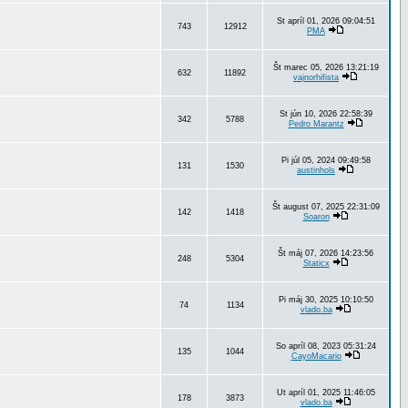
St apríl 01, 2026 09:04:51
743
12912
PMA
Št marec 05, 2026 13:21:19
632
11892
vajnorhifista
St jún 10, 2026 22:58:39
342
5788
Pedro Marantz
Pi júl 05, 2024 09:49:58
131
1530
austinhols
Št august 07, 2025 22:31:09
142
1418
Soaron
Št máj 07, 2026 14:23:56
248
5304
Staticx
Pi máj 30, 2025 10:10:50
74
1134
vlado.ba
So apríl 08, 2023 05:31:24
135
1044
CayoMacario
Ut apríl 01, 2025 11:46:05
178
3873
vlado.ba