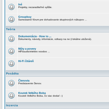
Iné
Projekty, nezaraditeľné vyššie.
Groupbuy
Samostatné fórum pre dohadovanie skupinových nákupov ...
Teória
Dokumentácia - How to ...
Dokumenty, návody, informácie, odkazy na ne (i lokálne uložená).
Mýty a povery
HiFi/audio/elektro voodoo ...
Hi-Fi čitáreň
Posádka
Členovia
Predstavenie členov.
Koutek Velkého Boba
Koutek Velkého Boba, čo viac dodať :-)
Inzercia