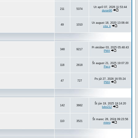
Ut apríl 07, 2026 11:53:44
211
5374
duran90
Ut august 18, 2020 13:06:44
49
1010
vita_k
Pi október 03, 2025 05:48:43
348
9217
PMA
Št august 21, 2025 19:07:20
118
2618
Paco
Po júl 27, 2026 16:55:24
47
727
PMA
Št jún 19, 2025 19:14:20
142
3662
lubo212
Št marec 28, 2024 09:23:56
110
3521
miero