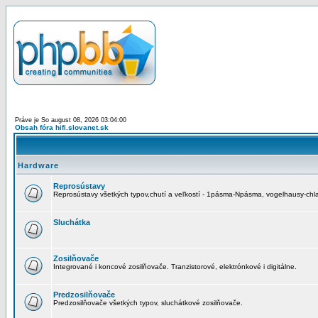
Práve je So august 08, 2026 03:04:00
Obsah fóra hifi.slovanet.sk
Hardware
Reprosústavy
Reprosústavy všetkých typov,chutí a veľkostí - 1pásma-Npásma, vogelhausy-chla
Sluchátka
Zosilňovače
Integrované i koncové zosilňovače. Tranzistorové, elektrónkové i digitálne.
Predzosilňovače
Predzosilňovače všetkých typov, sluchátkové zosilňovače.