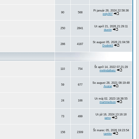
Pi január 26, 2024 22:58:36
90
568
indy007
Ut apríl 21, 2026 21:29:11
250
2841
dustin
St august 05, 2026 21:04:58
286
4187
Dodink0
Št apríl 14, 2022 07:21:29
110
754
melindalbatz
So august 28, 2021 08:19:48
59
677
Avatar
Ut máj 02, 2023 18:38:55
24
166
martinwilson
Ut júl 16, 2024 13:16:18
73
499
jamo
Št marec 05, 2026 19:23:54
156
2309
tantito