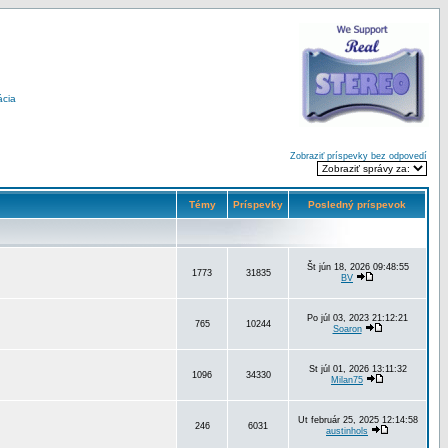
ácia
Zobraziť príspevky bez odpovedí
Témy
Príspevky
Posledný príspevok
Št jún 18, 2026 09:48:55
1773
31835
BV
Po júl 03, 2023 21:12:21
765
10244
Soaron
St júl 01, 2026 13:11:32
1096
34330
Milan75
Ut február 25, 2025 12:14:58
246
6031
austinhols