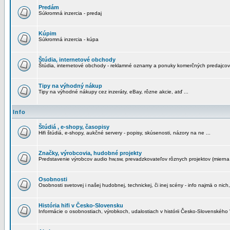
Predám
Súkromná inzercia - predaj
Kúpim
Súkromná inzercia - kúpa
Štúdia, internetové obchody
Štúdia, internetové obchody - reklamné oznamy a ponuky komerčných predajcov
Tipy na výhodný nákup
Tipy na výhodné nákupy cez inzeráty, eBay, rôzne akcie, atď ...
Info
Štúdiá , e-shopy, časopisy
Hifi štúdiá, e-shopy, aukčné servery - popisy, skúsenosti, názory na ne ...
Značky, výrobcovia, hudobné projekty
Predstavenie výrobcov audio hw,sw, prevadzkovateľov rôznych projektov (mierna 
Osobnosti
Osobnosti svetovej i našej hudobnej, technickej, či inej scény - info najmä o nich,
História hifi v Česko-Slovensku
Informácie o osobnostiach, výrobkoch, udalostiach v histórii Česko-Slovenského "