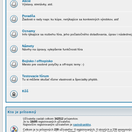
Akcie
Výstavy, stretávky, atd.
Poradňa
Žiadosti o rady napr. ku kúpe, netýkajúce sa konkretných výrobkov, atď
Oznamy
Info týkajúce sa rozbehu fóra, jeho počiatočného dolaďovania, úprav i následnej
Námety
Návrhy na úpravy, vylepšenie funkčnosti fóra
Bojisko / offtopisko
Miesto pre osobné potyčky a off-topic temy :-)
Testovacie fórum
Tu si môžete skušať rôzne vlastnosti a špeciality phpbb.
Kôš
Kto je prítomný
Užívatelia zaslali celkom
342512
príspevkov.
Je tu
18495
registrovaných užívateľov.
Najnovším registrovaným užívateľom je
ravindrankhx
.
Celkom je tu prítomných
239
užívateľov: 0 registrovaných, 0 skrytých a 239 anonymn