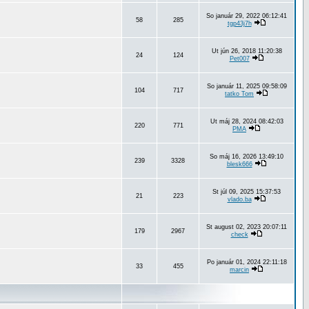
So január 29, 2022 06:12:41
58
285
tgp43j7h
Ut jún 26, 2018 11:20:38
24
124
Pet007
So január 11, 2025 09:58:09
104
717
tatko Tom
Ut máj 28, 2024 08:42:03
220
771
PMA
So máj 16, 2026 13:49:10
239
3328
blesk666
St júl 09, 2025 15:37:53
21
223
vlado.ba
St august 02, 2023 20:07:11
179
2967
check
Po január 01, 2024 22:11:18
33
455
marcin