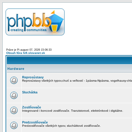
Práve je Pi august 07, 2026 15:06:33
Obsah fóra hifi.slovanet.sk
Hardware
Reprosústavy
Reprosústavy všetkých typov,chutí a veľkostí - 1pásma-Npásma, vogelhausy-chla
Sluchátka
Zosilňovače
Integrované i koncové zosilňovače. Tranzistorové, elektrónkové i digitálne.
Predzosilňovače
Predzosilňovače všetkých typov, sluchátkové zosilňovače.