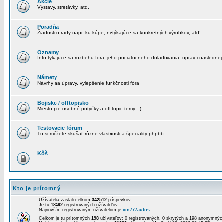
Akcie
Výstavy, stretávky, atd.
Poradňa
Žiadosti o rady napr. ku kúpe, netýkajúce sa konkretných výrobkov, atď
Oznamy
Info týkajúce sa rozbehu fóra, jeho počiatočného dolaďovania, úprav i následnej
Námety
Návrhy na úpravy, vylepšenie funkčnosti fóra
Bojisko / offtopisko
Miesto pre osobné potyčky a off-topic temy :-)
Testovacie fórum
Tu si môžete skušať rôzne vlastnosti a špeciality phpbb.
Kôš
Kto je prítomný
Užívatelia zaslali celkom
342512
príspevkov.
Je tu
18492
registrovaných užívateľov.
Najnovším registrovaným užívateľom je
vin777autos
.
Celkom je tu prítomných
198
užívateľov: 0 registrovaných, 0 skrytých a 198 anonymn