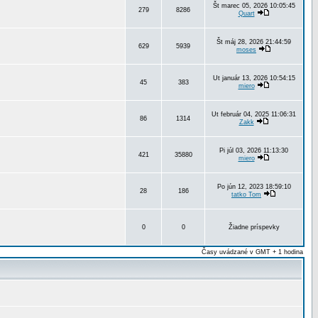
Št marec 05, 2026 10:05:45
279
8286
Quart
Št máj 28, 2026 21:44:59
629
5939
moses
Ut január 13, 2026 10:54:15
45
383
miero
Ut február 04, 2025 11:06:31
86
1314
Zakk
Pi júl 03, 2026 11:13:30
421
35880
miero
Po jún 12, 2023 18:59:10
28
186
tatko Tom
0
0
Žiadne príspevky
Časy uvádzané v GMT + 1 hodina