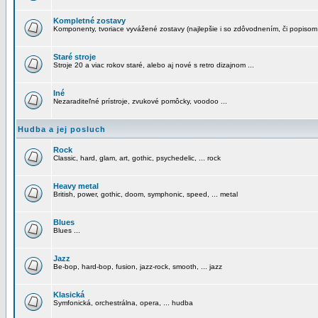
Kompletné zostavy
Komponenty, tvoriace vyvážené zostavy (najlepšie i so zdôvodnením, či popisom
Staré stroje
Stroje 20 a viac rokov staré, alebo aj nové s retro dizajnom ...
Iné
Nezaraditeľné prístroje, zvukové pomôcky, voodoo ...
Hudba a jej posluch
Rock
Classic, hard, glam, art, gothic, psychedelic, ... rock
Heavy metal
British, power, gothic, doom, symphonic, speed, ... metal
Blues
Blues ...
Jazz
Be-bop, hard-bop, fusion, jazz-rock, smooth, ... jazz
Klasická
Symfonická, orchestrálna, opera, ... hudba