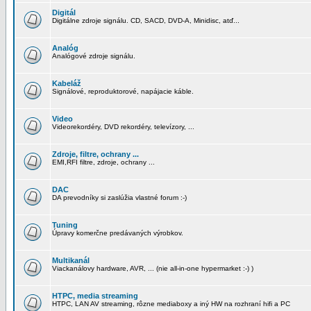
Digitál
Digitálne zdroje signálu. CD, SACD, DVD-A, Minidisc, atď...
Analóg
Analógové zdroje signálu.
Kabeláž
Signálové, reproduktorové, napájacie káble.
Video
Videorekordéry, DVD rekordéry, televízory, ...
Zdroje, filtre, ochrany ...
EMI,RFI filtre, zdroje, ochrany ...
DAC
DA prevodníky si zaslúžia vlastné forum :-)
Tuning
Úpravy komerčne predávaných výrobkov.
Multikanál
Viackanálovy hardware, AVR, ... (nie all-in-one hypermarket :-) )
HTPC, media streaming
HTPC, LAN AV streaming, rôzne mediaboxy a iný HW na rozhraní hifi a PC