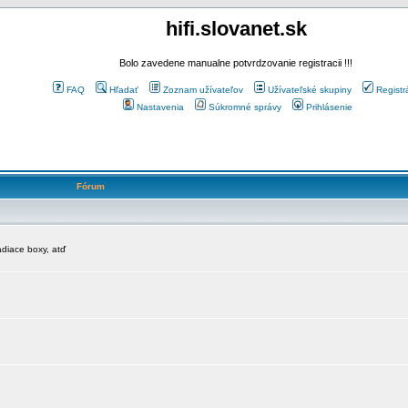
hifi.slovanet.sk
Bolo zavedene manualne potvrdzovanie registracii !!!
FAQ
Hľadať
Zoznam užívateľov
Užívateľské skupiny
Registr
Nastavenia
Súkromné správy
Prihlásenie
Fórum
diace boxy, atď