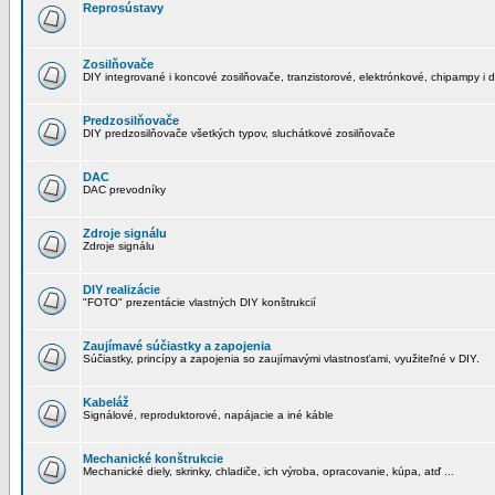
Reprosústavy
Zosilňovače
DIY integrované i koncové zosilňovače, tranzistorové, elektrónkové, chipampy i d
Predzosilňovače
DIY predzosilňovače všetkých typov, sluchátkové zosilňovače
DAC
DAC prevodníky
Zdroje signálu
Zdroje signálu
DIY realizácie
"FOTO" prezentácie vlastných DIY konštrukcií
Zaujímavé súčiastky a zapojenia
Súčiastky, princípy a zapojenia so zaujímavými vlastnosťami, využiteľné v DIY.
Kabeláž
Signálové, reproduktorové, napájacie a iné káble
Mechanické konštrukcie
Mechanické diely, skrinky, chladiče, ich výroba, opracovanie, kúpa, atď ...