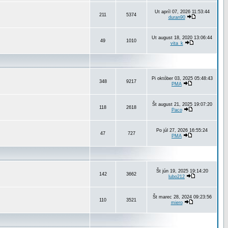
Ut apríl 07, 2026 11:53:44
211
5374
duran90
Ut august 18, 2020 13:06:44
49
1010
vita_k
Pi október 03, 2025 05:48:43
348
9217
PMA
Št august 21, 2025 19:07:20
118
2618
Paco
Po júl 27, 2026 16:55:24
47
727
PMA
Št jún 19, 2025 19:14:20
142
3662
lubo212
Št marec 28, 2024 09:23:56
110
3521
miero