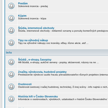
Predám
Súkromná inzercia - predaj
Kúpim
Súkromná inzercia - kúpa
Štúdia, internetové obchody
Štúdia, internetové obchody - reklamné oznamy a ponuky komerčných predajcov
Tipy na výhodný nákup
Tipy na výhodné nákupy cez inzeráty, eBay, rôzne akcie, atď ...
Info
Štúdiá , e-shopy, časopisy
Hifi štúdiá, e-shopy, aukčné servery - popisy, skúsenosti, názory na ne ...
Značky, výrobcovia, hudobné projekty
Predstavenie výrobcov audio hw,sw, prevadzkovateľov rôznych projektov (mierna 
Osobnosti
Osobnosti svetovej i našej hudobnej, technickej, či inej scény - info najmä o nich,
História hifi v Česko-Slovensku
Informácie o osobnostiach, výrobkoch, udalostiach v histórii Česko-Slovenského "