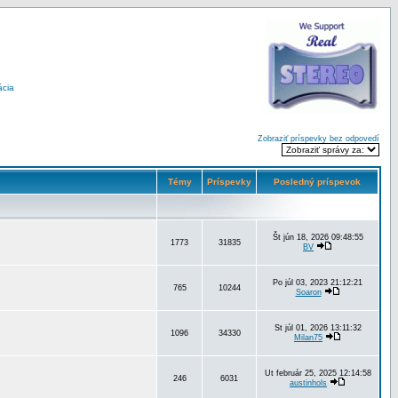
ácia
Zobraziť príspevky bez odpovedí
Témy
Príspevky
Posledný príspevok
Št jún 18, 2026 09:48:55
1773
31835
BV
Po júl 03, 2023 21:12:21
765
10244
Soaron
St júl 01, 2026 13:11:32
1096
34330
Milan75
Ut február 25, 2025 12:14:58
246
6031
austinhols