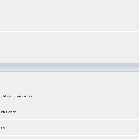
reklama povolená :-) )
 ich dielach.
hifi"