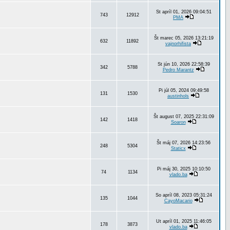
St apríl 01, 2026 09:04:51
743
12912
PMA
Št marec 05, 2026 13:21:19
632
11892
vajnorhifista
St jún 10, 2026 22:58:39
342
5788
Pedro Marantz
Pi júl 05, 2024 09:49:58
131
1530
austinhols
Št august 07, 2025 22:31:09
142
1418
Soaron
Št máj 07, 2026 14:23:56
248
5304
Staticx
Pi máj 30, 2025 10:10:50
74
1134
vlado.ba
So apríl 08, 2023 05:31:24
135
1044
CayoMacario
Ut apríl 01, 2025 11:46:05
178
3873
vlado.ba