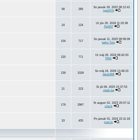
So január 29, 2022 06:12:41
58
285
tgp43j7h
Ut jún 26, 2018 11:20:38
24
124
Pet007
So január 11, 2025 09:58:09
104
717
tatko Tom
Ut máj 28, 2024 08:42:03
220
771
PMA
So máj 16, 2026 13:49:10
239
3328
blesk666
St júl 09, 2025 15:37:53
21
223
vlado.ba
St august 02, 2023 20:07:11
179
2967
check
Po január 01, 2024 22:11:18
33
455
marcin