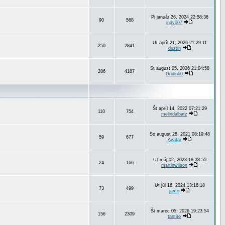
Pi január 26, 2024 22:58:36
90
568
indy007
Ut apríl 21, 2026 21:29:11
250
2841
dustin
St august 05, 2026 21:04:58
286
4187
Dodink0
Št apríl 14, 2022 07:21:29
110
754
melindalbatz
So august 28, 2021 08:19:48
59
677
Avatar
Ut máj 02, 2023 18:38:55
24
166
martinwilson
Ut júl 16, 2024 13:16:18
73
499
jamo
Št marec 05, 2026 19:23:54
156
2309
tantito