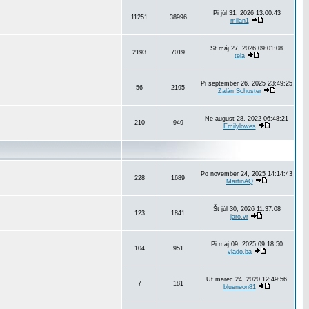
Pi júl 31, 2026 13:00:43
11251
38996
milan1
St máj 27, 2026 09:01:08
2193
7019
tela
Pi september 26, 2025 23:49:25
56
2195
Zalán Schuster
Ne august 28, 2022 06:48:21
210
949
Emilylowes
Po november 24, 2025 14:14:43
228
1689
MartinAQ
Št júl 30, 2026 11:37:08
123
1841
jaro.vr
Pi máj 09, 2025 09:18:50
104
951
vlado.ba
Ut marec 24, 2020 12:49:56
7
181
blueneon81