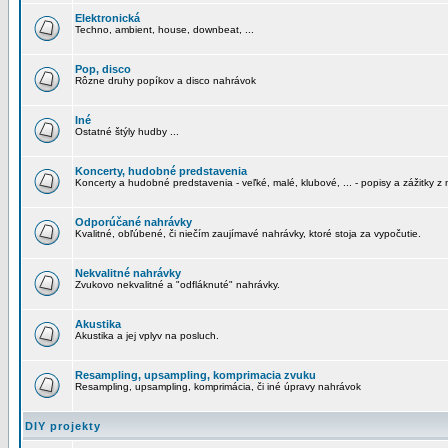
Elektronická
Techno, ambient, house, downbeat, ...
Pop, disco
Rôzne druhy popíkov a disco nahrávok
Iné
Ostatné štýly hudby ...
Koncerty, hudobné predstavenia
Koncerty a hudobné predstavenia - veľké, malé, klubové, ... - popisy a zážitky z 
Odporúčané nahrávky
Kvalitné, obľúbené, či niečím zaujímavé nahrávky, ktoré stoja za vypočutie.
Nekvalitné nahrávky
Zvukovo nekvalitné a "odfláknuté" nahrávky.
Akustika
Akustika a jej vplyv na posluch.
Resampling, upsampling, komprimacia zvuku
Resampling, upsampling, komprimácia, či iné úpravy nahrávok
DIY projekty