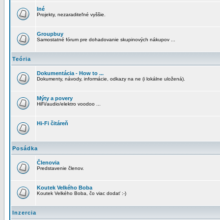
Iné
Projekty, nezaraditeľné vyššie.
Groupbuy
Samostatné fórum pre dohadovanie skupinových nákupov ...
Teória
Dokumentácia - How to ...
Dokumenty, návody, informácie, odkazy na ne (i lokálne uložená).
Mýty a povery
HiFi/audio/elektro voodoo ...
Hi-Fi čitáreň
Posádka
Členovia
Predstavenie členov.
Koutek Velkého Boba
Koutek Velkého Boba, čo viac dodať :-)
Inzercia