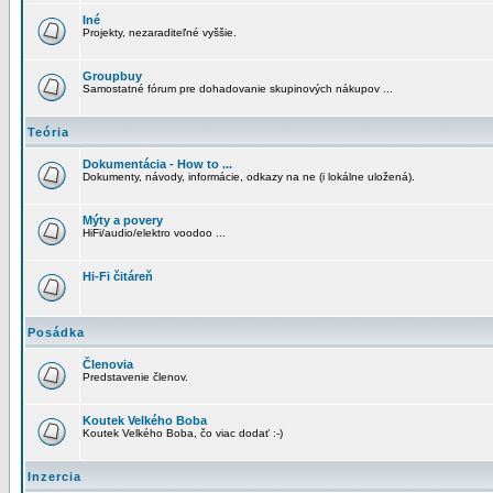
Iné
Projekty, nezaraditeľné vyššie.
Groupbuy
Samostatné fórum pre dohadovanie skupinových nákupov ...
Teória
Dokumentácia - How to ...
Dokumenty, návody, informácie, odkazy na ne (i lokálne uložená).
Mýty a povery
HiFi/audio/elektro voodoo ...
Hi-Fi čitáreň
Posádka
Členovia
Predstavenie členov.
Koutek Velkého Boba
Koutek Velkého Boba, čo viac dodať :-)
Inzercia