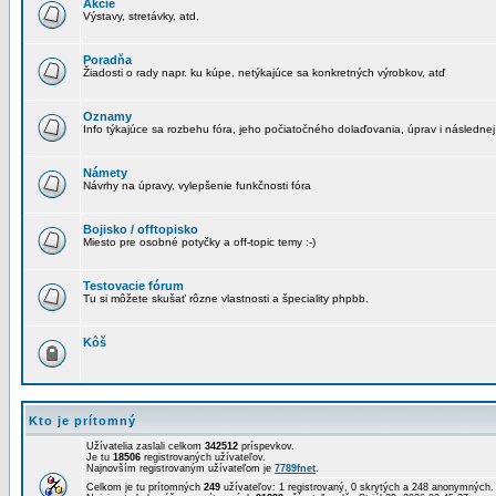
Akcie
Výstavy, stretávky, atd.
Poradňa
Žiadosti o rady napr. ku kúpe, netýkajúce sa konkretných výrobkov, atď
Oznamy
Info týkajúce sa rozbehu fóra, jeho počiatočného dolaďovania, úprav i následnej
Námety
Návrhy na úpravy, vylepšenie funkčnosti fóra
Bojisko / offtopisko
Miesto pre osobné potyčky a off-topic temy :-)
Testovacie fórum
Tu si môžete skušať rôzne vlastnosti a špeciality phpbb.
Kôš
Kto je prítomný
Užívatelia zaslali celkom
342512
príspevkov.
Je tu
18506
registrovaných užívateľov.
Najnovším registrovaným užívateľom je
7789fnet
.
Celkom je tu prítomných
249
užívateľov: 1 registrovaný, 0 skrytých a 248 anonymných