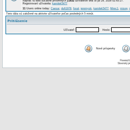
Najviac tu bolo súčasne prítomných
21832
užívateľov dňa St júl 29, 2026 02:45:27.
Registrovaní užívatelia:
kamilek5477
11
Users online today:
Caesar
,
dufi1978
,
foxal
,
jeremysk
,
kamilek5477
,
Mirec1
,
misog
,
Tieto dáta sú založené na aktivite užívateľov počas posledných 5 minút.
Prihlásenie
Užívateľ:
Heslo:
Nové príspevky
Powered 
Slovenský p