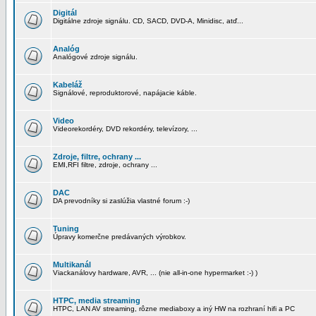
Digitál
Digitálne zdroje signálu. CD, SACD, DVD-A, Minidisc, atď...
Analóg
Analógové zdroje signálu.
Kabeláž
Signálové, reproduktorové, napájacie káble.
Video
Videorekordéry, DVD rekordéry, televízory, ...
Zdroje, filtre, ochrany ...
EMI,RFI filtre, zdroje, ochrany ...
DAC
DA prevodníky si zaslúžia vlastné forum :-)
Tuning
Úpravy komerčne predávaných výrobkov.
Multikanál
Viackanálovy hardware, AVR, ... (nie all-in-one hypermarket :-) )
HTPC, media streaming
HTPC, LAN AV streaming, rôzne mediaboxy a iný HW na rozhraní hifi a PC