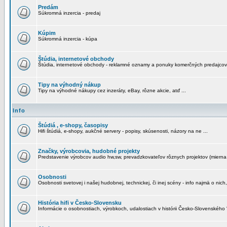
Predám
Súkromná inzercia - predaj
Kúpim
Súkromná inzercia - kúpa
Štúdia, internetové obchody
Štúdia, internetové obchody - reklamné oznamy a ponuky komerčných predajcov
Tipy na výhodný nákup
Tipy na výhodné nákupy cez inzeráty, eBay, rôzne akcie, atď ...
Info
Štúdiá , e-shopy, časopisy
Hifi štúdiá, e-shopy, aukčné servery - popisy, skúsenosti, názory na ne ...
Značky, výrobcovia, hudobné projekty
Predstavenie výrobcov audio hw,sw, prevadzkovateľov rôznych projektov (mierna 
Osobnosti
Osobnosti svetovej i našej hudobnej, technickej, či inej scény - info najmä o nich,
História hifi v Česko-Slovensku
Informácie o osobnostiach, výrobkoch, udalostiach v histórii Česko-Slovenského "