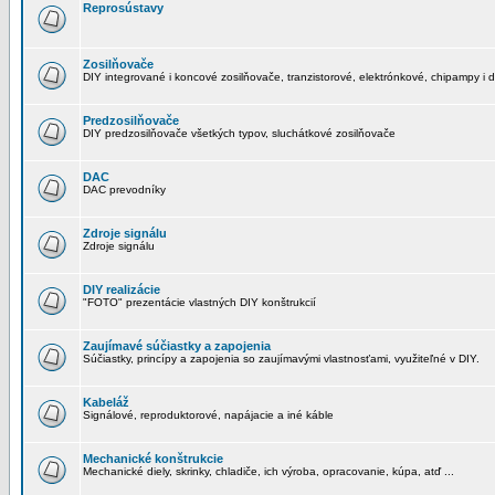
Reprosústavy
Zosilňovače
DIY integrované i koncové zosilňovače, tranzistorové, elektrónkové, chipampy i d
Predzosilňovače
DIY predzosilňovače všetkých typov, sluchátkové zosilňovače
DAC
DAC prevodníky
Zdroje signálu
Zdroje signálu
DIY realizácie
"FOTO" prezentácie vlastných DIY konštrukcií
Zaujímavé súčiastky a zapojenia
Súčiastky, princípy a zapojenia so zaujímavými vlastnosťami, využiteľné v DIY.
Kabeláž
Signálové, reproduktorové, napájacie a iné káble
Mechanické konštrukcie
Mechanické diely, skrinky, chladiče, ich výroba, opracovanie, kúpa, atď ...