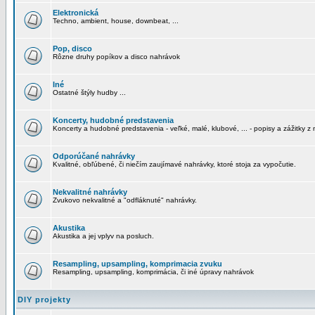
Elektronická
Techno, ambient, house, downbeat, ...
Pop, disco
Rôzne druhy popíkov a disco nahrávok
Iné
Ostatné štýly hudby ...
Koncerty, hudobné predstavenia
Koncerty a hudobné predstavenia - veľké, malé, klubové, ... - popisy a zážitky z 
Odporúčané nahrávky
Kvalitné, obľúbené, či niečím zaujímavé nahrávky, ktoré stoja za vypočutie.
Nekvalitné nahrávky
Zvukovo nekvalitné a "odfláknuté" nahrávky.
Akustika
Akustika a jej vplyv na posluch.
Resampling, upsampling, komprimacia zvuku
Resampling, upsampling, komprimácia, či iné úpravy nahrávok
DIY projekty