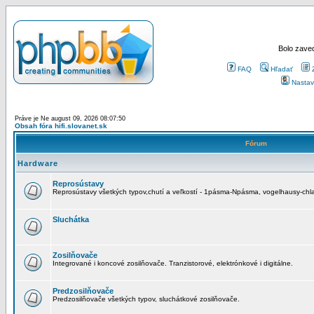
Bolo zaved
FAQ
Hľadať
Nastav
Práve je Ne august 09, 2026 08:07:50
Obsah fóra hifi.slovanet.sk
Fórum
Hardware
Reprosústavy
Reprosústavy všetkých typov,chutí a veľkostí - 1pásma-Npásma, vogelhausy-chla
Sluchátka
Zosilňovače
Integrované i koncové zosilňovače. Tranzistorové, elektrónkové i digitálne.
Predzosilňovače
Predzosilňovače všetkých typov, sluchátkové zosilňovače.