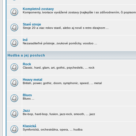
Kompletné zostavy
Komponenty, tvoriace vyvážené zostavy (najlepšie i so zdôvodnením, či popisom
Staré stroje
Stroje 20 a viac rokov staré, alebo aj nové s retro dizajnom ...
Iné
Nezaraditeľné prístroje, zvukové pomôcky, voodoo ...
Hudba a jej posluch
Rock
Classic, hard, glam, art, gothic, psychedelic, ... rock
Heavy metal
British, power, gothic, doom, symphonic, speed, ... metal
Blues
Blues ...
Jazz
Be-bop, hard-bop, fusion, jazz-rock, smooth, ... jazz
Klasická
Symfonická, orchestrálna, opera, ... hudba