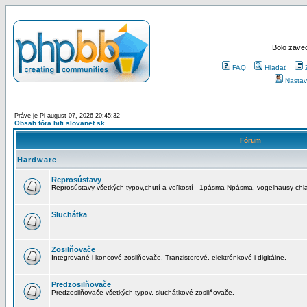
Bolo zaved
FAQ
Hľadať
Nastav
Práve je Pi august 07, 2026 20:45:32
Obsah fóra hifi.slovanet.sk
Fórum
Hardware
Reprosústavy
Reprosústavy všetkých typov,chutí a veľkostí - 1pásma-Npásma, vogelhausy-chla
Sluchátka
Zosilňovače
Integrované i koncové zosilňovače. Tranzistorové, elektrónkové i digitálne.
Predzosilňovače
Predzosilňovače všetkých typov, sluchátkové zosilňovače.