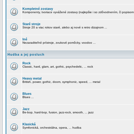
Kompletné zostavy
Komponenty, tvoriace vyvážené zostavy (najlepšie i so zdôvodnením, či popisom
Staré stroje
Stroje 20 a viac rokov staré, alebo aj nové s retro dizajnom ...
Iné
Nezaraditeľné prístroje, zvukové pomôcky, voodoo ...
Hudba a jej posluch
Rock
Classic, hard, glam, art, gothic, psychedelic, ... rock
Heavy metal
British, power, gothic, doom, symphonic, speed, ... metal
Blues
Blues ...
Jazz
Be-bop, hard-bop, fusion, jazz-rock, smooth, ... jazz
Klasická
Symfonická, orchestrálna, opera, ... hudba