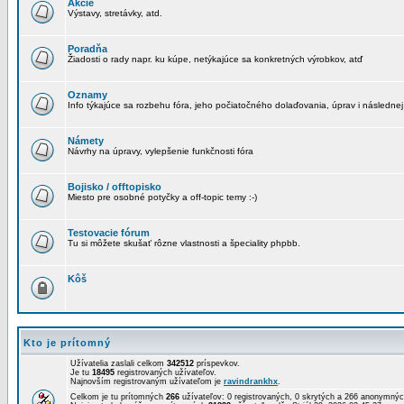
Akcie
Výstavy, stretávky, atd.
Poradňa
Žiadosti o rady napr. ku kúpe, netýkajúce sa konkretných výrobkov, atď
Oznamy
Info týkajúce sa rozbehu fóra, jeho počiatočného dolaďovania, úprav i následnej
Námety
Návrhy na úpravy, vylepšenie funkčnosti fóra
Bojisko / offtopisko
Miesto pre osobné potyčky a off-topic temy :-)
Testovacie fórum
Tu si môžete skušať rôzne vlastnosti a špeciality phpbb.
Kôš
Kto je prítomný
Užívatelia zaslali celkom
342512
príspevkov.
Je tu
18495
registrovaných užívateľov.
Najnovším registrovaným užívateľom je
ravindrankhx
.
Celkom je tu prítomných
266
užívateľov: 0 registrovaných, 0 skrytých a 266 anonymn