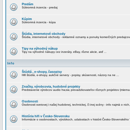
Predám
Súkromná inzercia - predaj
Kúpim
Súkromná inzercia - kúpa
Štúdia, internetové obchody
Štúdia, internetové obchody - reklamné oznamy a ponuky komerčných predajcov
Tipy na výhodný nákup
Tipy na výhodné nákupy cez inzeráty, eBay, rôzne akcie, atď ...
Info
Štúdiá , e-shopy, časopisy
Hifi štúdiá, e-shopy, aukčné servery - popisy, skúsenosti, názory na ne ...
Značky, výrobcovia, hudobné projekty
Predstavenie výrobcov audio hw,sw, prevadzkovateľov rôznych projektov (mierna 
Osobnosti
Osobnosti svetovej i našej hudobnej, technickej, či inej scény - info najmä o nich,
História hifi v Česko-Slovensku
Informácie o osobnostiach, výrobkoch, udalostiach v histórii Česko-Slovenského "