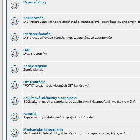
Reprosústavy
Zosilňovače
DIY integrované i koncové zosilňovače, tranzistorové, elektrónkové, chipampy i d
Predzosilňovače
DIY predzosilňovače všetkých typov, sluchátkové zosilňovače
DAC
DAC prevodníky
Zdroje signálu
Zdroje signálu
DIY realizácie
"FOTO" prezentácie vlastných DIY konštrukcií
Zaujímavé súčiastky a zapojenia
Súčiastky, princípy a zapojenia so zaujímavými vlastnosťami, využiteľné v DIY.
Kabeláž
Signálové, reproduktorové, napájacie a iné káble
Mechanické konštrukcie
Mechanické diely, skrinky, chladiče, ich výroba, opracovanie, kúpa, atď ...