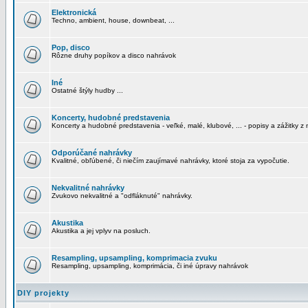
Elektronická
Techno, ambient, house, downbeat, ...
Pop, disco
Rôzne druhy popíkov a disco nahrávok
Iné
Ostatné štýly hudby ...
Koncerty, hudobné predstavenia
Koncerty a hudobné predstavenia - veľké, malé, klubové, ... - popisy a zážitky z 
Odporúčané nahrávky
Kvalitné, obľúbené, či niečím zaujímavé nahrávky, ktoré stoja za vypočutie.
Nekvalitné nahrávky
Zvukovo nekvalitné a "odfláknuté" nahrávky.
Akustika
Akustika a jej vplyv na posluch.
Resampling, upsampling, komprimacia zvuku
Resampling, upsampling, komprimácia, či iné úpravy nahrávok
DIY projekty