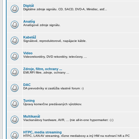
Digitál
Digitálne zdroje signálu. CD, SACD, DVD-A, Minidisc, atď...
Analóg
Analógové zdroje signálu.
Kabeláž
Signálové, reproduktorové, napájacie káble.
Video
Videorekordéry, DVD rekordéry, televízory, ...
Zdroje, filtre, ochrany ...
EMI,RFI filtre, zdroje, ochrany ...
DAC
DA prevodníky si zaslúžia vlastné forum :-)
Tuning
Úpravy komerčne predávaných výrobkov.
Multikanál
Viackanálovy hardware, AVR, ... (nie all-in-one hypermarket :-) )
HTPC, media streaming
HTPC, LAN AV streaming, rôzne mediaboxy a iný HW na rozhraní hifi a PC