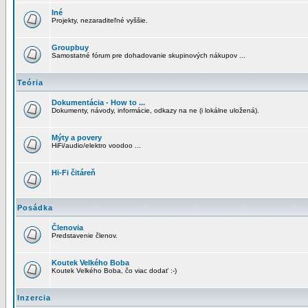
Iné
Projekty, nezaraditeľné vyššie.
Groupbuy
Samostatné fórum pre dohadovanie skupinových nákupov ...
Teória
Dokumentácia - How to ...
Dokumenty, návody, informácie, odkazy na ne (i lokálne uložená).
Mýty a povery
HiFi/audio/elektro voodoo ...
Hi-Fi čitáreň
Posádka
Členovia
Predstavenie členov.
Koutek Velkého Boba
Koutek Velkého Boba, čo viac dodať :-)
Inzercia