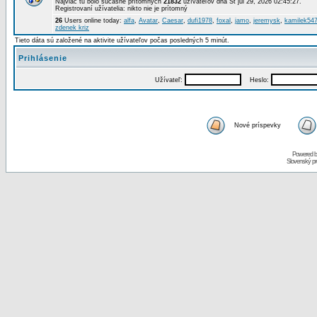
Najviac tu bolo súčasne prítomných
21832
užívateľov dňa St júl 29, 2026 02:45:27.
Registrovaní užívatelia: nikto nie je prítomný
26
Users online today:
alfa
,
Avatar
,
Caesar
,
dufi1978
,
foxal
,
jamo
,
jeremysk
,
kamilek54
zdenek kriz
Tieto dáta sú založené na aktivite užívateľov počas posledných 5 minút.
Prihlásenie
Užívateľ:
Heslo:
Nové príspevky
Powered 
Slovenský p