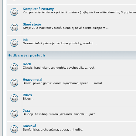
Kompletné zostavy
Komponenty, tvoriace vyvážené zostavy (najlepšie i so zdôvodnením, či popisom
Staré stroje
Stroje 20 a viac rokov staré, alebo aj nové s retro dizajnom ...
Iné
Nezaraditeľné prístroje, zvukové pomôcky, voodoo ...
Hudba a jej posluch
Rock
Classic, hard, glam, art, gothic, psychedelic, ... rock
Heavy metal
British, power, gothic, doom, symphonic, speed, ... metal
Blues
Blues ...
Jazz
Be-bop, hard-bop, fusion, jazz-rock, smooth, ... jazz
Klasická
Symfonická, orchestrálna, opera, ... hudba