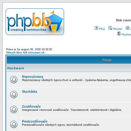
Bolo zaved
FAQ
Hľadať
Nastav
Práve je So august 08, 2026 18:30:50
Obsah fóra hifi.slovanet.sk
Fórum
Hardware
Reprosústavy
Reprosústavy všetkých typov,chutí a veľkostí - 1pásma-Npásma, vogelhausy-chla
Sluchátka
Zosilňovače
Integrované i koncové zosilňovače. Tranzistorové, elektrónkové i digitálne.
Predzosilňovače
Predzosilňovače všetkých typov, sluchátkové zosilňovače.