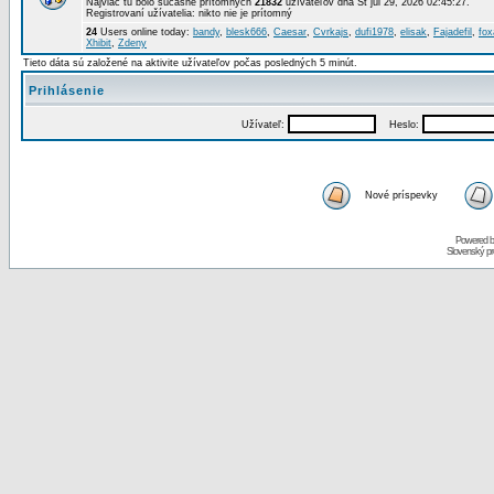
Najviac tu bolo súčasne prítomných
21832
užívateľov dňa St júl 29, 2026 02:45:27.
Registrovaní užívatelia: nikto nie je prítomný
24
Users online today:
bandy
,
blesk666
,
Caesar
,
Cvrkajs
,
dufi1978
,
elisak
,
Fajadefil
,
fox
Xhibit
,
Zdeny
Tieto dáta sú založené na aktivite užívateľov počas posledných 5 minút.
Prihlásenie
Užívateľ:
Heslo:
Nové príspevky
Powered 
Slovenský p