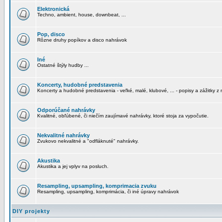
Elektronická
Techno, ambient, house, downbeat, ...
Pop, disco
Rôzne druhy popíkov a disco nahrávok
Iné
Ostatné štýly hudby ...
Koncerty, hudobné predstavenia
Koncerty a hudobné predstavenia - veľké, malé, klubové, ... - popisy a zážitky z 
Odporúčané nahrávky
Kvalitné, obľúbené, či niečím zaujímavé nahrávky, ktoré stoja za vypočutie.
Nekvalitné nahrávky
Zvukovo nekvalitné a "odfláknuté" nahrávky.
Akustika
Akustika a jej vplyv na posluch.
Resampling, upsampling, komprimacia zvuku
Resampling, upsampling, komprimácia, či iné úpravy nahrávok
DIY projekty