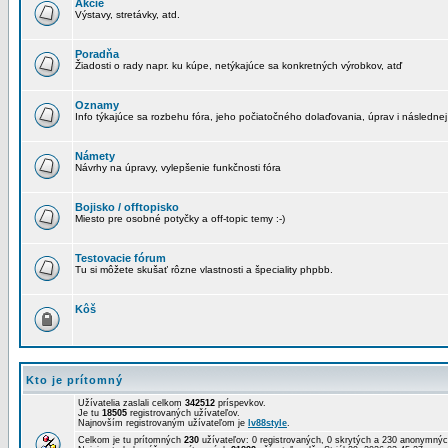
Akcie
Výstavy, stretávky, atd.
Poradňa
Žiadosti o rady napr. ku kúpe, netýkajúce sa konkretných výrobkov, atď
Oznamy
Info týkajúce sa rozbehu fóra, jeho počiatočného dolaďovania, úprav i následnej
Námety
Návrhy na úpravy, vylepšenie funkčnosti fóra
Bojisko / offtopisko
Miesto pre osobné potyčky a off-topic temy :-)
Testovacie fórum
Tu si môžete skušať rôzne vlastnosti a špeciality phpbb.
Kôš
Kto je prítomný
Užívatelia zaslali celkom
342512
príspevkov.
Je tu
18505
registrovaných užívateľov.
Najnovším registrovaným užívateľom je
lv88style
.
Celkom je tu prítomných
230
užívateľov: 0 registrovaných, 0 skrytých a 230 anonymn