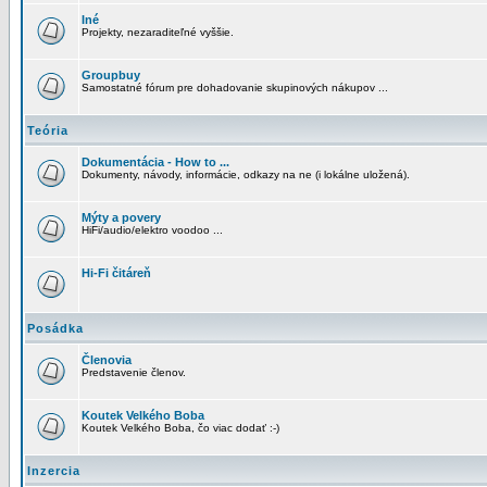
Iné
Projekty, nezaraditeľné vyššie.
Groupbuy
Samostatné fórum pre dohadovanie skupinových nákupov ...
Teória
Dokumentácia - How to ...
Dokumenty, návody, informácie, odkazy na ne (i lokálne uložená).
Mýty a povery
HiFi/audio/elektro voodoo ...
Hi-Fi čitáreň
Posádka
Členovia
Predstavenie členov.
Koutek Velkého Boba
Koutek Velkého Boba, čo viac dodať :-)
Inzercia