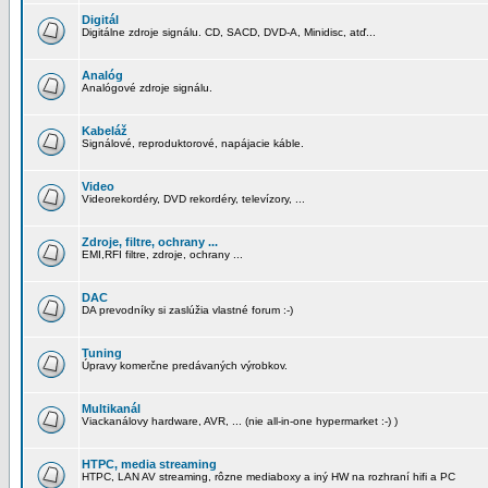
Digitál
Digitálne zdroje signálu. CD, SACD, DVD-A, Minidisc, atď...
Analóg
Analógové zdroje signálu.
Kabeláž
Signálové, reproduktorové, napájacie káble.
Video
Videorekordéry, DVD rekordéry, televízory, ...
Zdroje, filtre, ochrany ...
EMI,RFI filtre, zdroje, ochrany ...
DAC
DA prevodníky si zaslúžia vlastné forum :-)
Tuning
Úpravy komerčne predávaných výrobkov.
Multikanál
Viackanálovy hardware, AVR, ... (nie all-in-one hypermarket :-) )
HTPC, media streaming
HTPC, LAN AV streaming, rôzne mediaboxy a iný HW na rozhraní hifi a PC