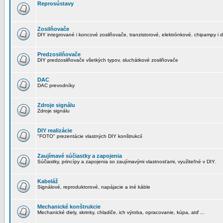
Reprosústavy
Zosilňovače
DIY integrované i koncové zosilňovače, tranzistorové, elektrónkové, chipampy i d
Predzosilňovače
DIY predzosilňovače všetkých typov, sluchátkové zosilňovače
DAC
DAC prevodníky
Zdroje signálu
Zdroje signálu
DIY realizácie
"FOTO" prezentácie vlastných DIY konštrukcií
Zaujímavé súčiastky a zapojenia
Súčiastky, princípy a zapojenia so zaujímavými vlastnosťami, využiteľné v DIY.
Kabeláž
Signálové, reproduktorové, napájacie a iné káble
Mechanické konštrukcie
Mechanické diely, skrinky, chladiče, ich výroba, opracovanie, kúpa, atď ...