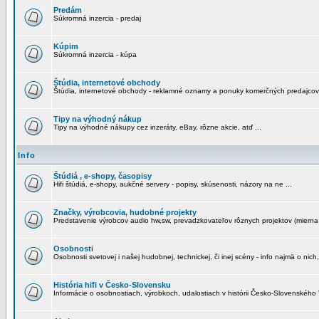
Predám
Súkromná inzercia - predaj
Kúpim
Súkromná inzercia - kúpa
Štúdia, internetové obchody
Štúdia, internetové obchody - reklamné oznamy a ponuky komerčných predajcov
Tipy na výhodný nákup
Tipy na výhodné nákupy cez inzeráty, eBay, rôzne akcie, atď ...
Info
Štúdiá , e-shopy, časopisy
Hifi štúdiá, e-shopy, aukčné servery - popisy, skúsenosti, názory na ne ...
Značky, výrobcovia, hudobné projekty
Predstavenie výrobcov audio hw,sw, prevadzkovateľov rôznych projektov (mierna 
Osobnosti
Osobnosti svetovej i našej hudobnej, technickej, či inej scény - info najmä o nich,
História hifi v Česko-Slovensku
Informácie o osobnostiach, výrobkoch, udalostiach v histórii Česko-Slovenského "