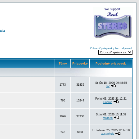
ácia
Zobraziť príspevky bez odpovedí
Témy
Príspevky
Posledný príspevok
Št jún 18, 2026 09:48:55
1773
31835
BV
Po júl 03, 2023 21:12:21
765
10244
Soaron
St júl 01, 2026 13:11:32
1096
34330
Milan75
Ut február 25, 2025 12:14:58
246
6031
austinhols