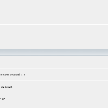
reklama povolená :-) )
 ich dielach.
hifi"