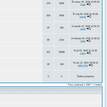
Št marec 05, 2026 10:05:45
279
8286
Quart
Št máj 28, 2026 21:44:59
629
5939
moses
Ut január 13, 2026 10:54:15
45
383
miero
Ut február 04, 2025 11:06:31
86
1314
Zakk
Pi júl 03, 2026 11:13:30
421
35880
miero
Po jún 12, 2023 18:59:10
28
186
tatko Tom
0
0
Žiadne príspevky
Časy uvádzané v GMT + 1 hodina