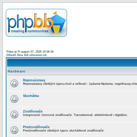
Práve je Pi august 07, 2026 15:04:34
Obsah fóra hifi.slovanet.sk
Hardware
Reprosústavy
Reprosústavy všetkých typov,chutí a veľkostí - 1pásma-Npásma, vogelhausy-chla
Sluchátka
Zosilňovače
Integrované i koncové zosilňovače. Tranzistorové, elektrónkové i digitálne.
Predzosilňovače
Predzosilňovače všetkých typov, sluchátkové zosilňovače.