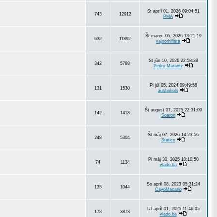
St apríl 01, 2026 09:04:51
743
12912
PMA
Št marec 05, 2026 13:21:19
632
11892
vajnorhifista
St jún 10, 2026 22:58:39
342
5788
Pedro Marantz
Pi júl 05, 2024 09:49:58
131
1530
austinhols
Št august 07, 2025 22:31:09
142
1418
Soaron
Št máj 07, 2026 14:23:56
248
5304
Staticx
Pi máj 30, 2025 10:10:50
74
1134
vlado.ba
So apríl 08, 2023 05:31:24
135
1044
CayoMacario
Ut apríl 01, 2025 11:46:05
178
3873
vlado.ba