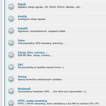
Digitál
Digitálne zdroje signálu. CD, SACD, DVD-A, Minidisc, atď...
Analóg
Analógové zdroje signálu.
Kabeláž
Signálové, reproduktorové, napájacie káble.
Video
Videorekordéry, DVD rekordéry, televízory, ...
Zdroje, filtre, ochrany ...
EMI,RFI filtre, zdroje, ochrany ...
DAC
DA prevodníky si zaslúžia vlastné forum :-)
Tuning
Úpravy komerčne predávaných výrobkov.
Multikanál
Viackanálovy hardware, AVR, ... (nie all-in-one hypermarket :-) )
HTPC, media streaming
HTPC, LAN AV streaming, rôzne mediaboxy a iný HW na rozhraní hifi a PC