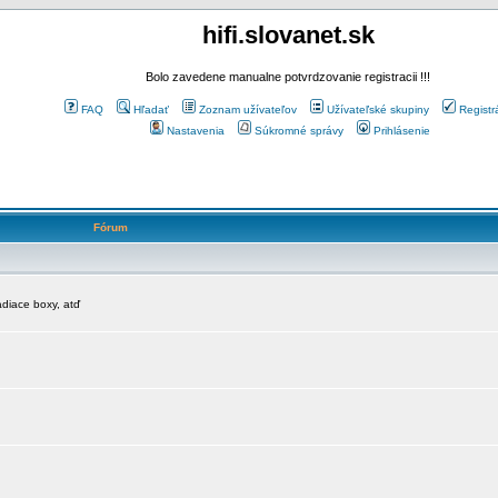
hifi.slovanet.sk
Bolo zavedene manualne potvrdzovanie registracii !!!
FAQ
Hľadať
Zoznam užívateľov
Užívateľské skupiny
Registr
Nastavenia
Súkromné správy
Prihlásenie
Fórum
diace boxy, atď