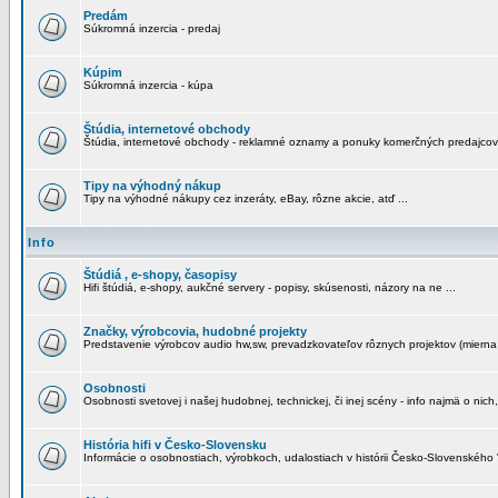
Predám
Súkromná inzercia - predaj
Kúpim
Súkromná inzercia - kúpa
Štúdia, internetové obchody
Štúdia, internetové obchody - reklamné oznamy a ponuky komerčných predajcov
Tipy na výhodný nákup
Tipy na výhodné nákupy cez inzeráty, eBay, rôzne akcie, atď ...
Info
Štúdiá , e-shopy, časopisy
Hifi štúdiá, e-shopy, aukčné servery - popisy, skúsenosti, názory na ne ...
Značky, výrobcovia, hudobné projekty
Predstavenie výrobcov audio hw,sw, prevadzkovateľov rôznych projektov (mierna 
Osobnosti
Osobnosti svetovej i našej hudobnej, technickej, či inej scény - info najmä o nich,
História hifi v Česko-Slovensku
Informácie o osobnostiach, výrobkoch, udalostiach v histórii Česko-Slovenského "