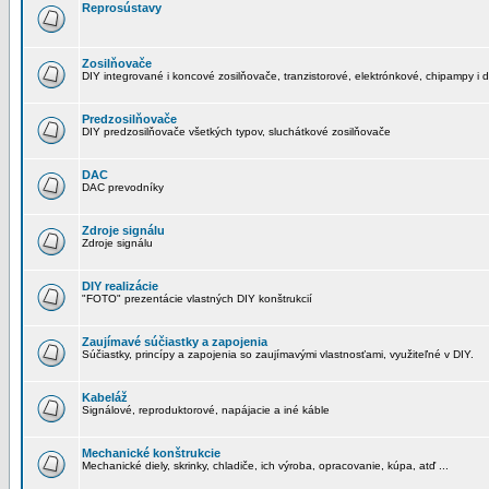
Reprosústavy
Zosilňovače
DIY integrované i koncové zosilňovače, tranzistorové, elektrónkové, chipampy i d
Predzosilňovače
DIY predzosilňovače všetkých typov, sluchátkové zosilňovače
DAC
DAC prevodníky
Zdroje signálu
Zdroje signálu
DIY realizácie
"FOTO" prezentácie vlastných DIY konštrukcií
Zaujímavé súčiastky a zapojenia
Súčiastky, princípy a zapojenia so zaujímavými vlastnosťami, využiteľné v DIY.
Kabeláž
Signálové, reproduktorové, napájacie a iné káble
Mechanické konštrukcie
Mechanické diely, skrinky, chladiče, ich výroba, opracovanie, kúpa, atď ...