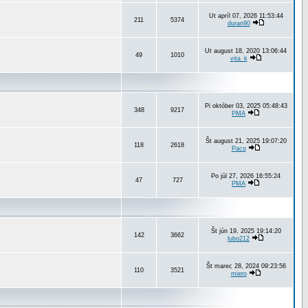
Ut apríl 07, 2026 11:53:44
211
5374
duran90
Ut august 18, 2020 13:06:44
49
1010
vita_k
Pi október 03, 2025 05:48:43
348
9217
PMA
Št august 21, 2025 19:07:20
118
2618
Paco
Po júl 27, 2026 16:55:24
47
727
PMA
Št jún 19, 2025 19:14:20
142
3662
lubo212
Št marec 28, 2024 09:23:56
110
3521
miero