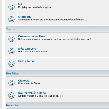
Iné
Projekty, nezaraditeľné vyššie.
Groupbuy
Samostatné fórum pre dohadovanie skupinových nákupov ...
Teória
Dokumentácia - How to ...
Dokumenty, návody, informácie, odkazy na ne (i lokálne uložená).
Mýty a povery
HiFi/audio/elektro voodoo ...
Hi-Fi čitáreň
Posádka
Členovia
Predstavenie členov.
Koutek Velkého Boba
Koutek Velkého Boba, čo viac dodať :-)
Inzercia