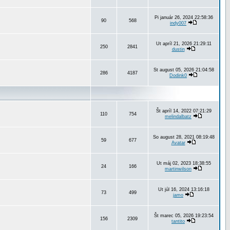
Pi január 26, 2024 22:58:36
90
568
indy007
Ut apríl 21, 2026 21:29:11
250
2841
dustin
St august 05, 2026 21:04:58
286
4187
Dodink0
Št apríl 14, 2022 07:21:29
110
754
melindalbatz
So august 28, 2021 08:19:48
59
677
Avatar
Ut máj 02, 2023 18:38:55
24
166
martinwilson
Ut júl 16, 2024 13:16:18
73
499
jamo
Št marec 05, 2026 19:23:54
156
2309
tantito