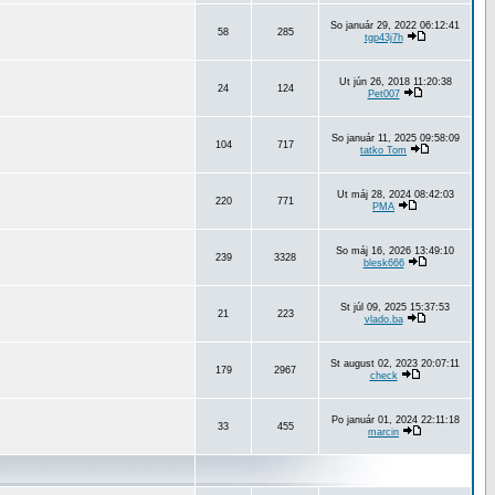
So január 29, 2022 06:12:41
58
285
tgp43j7h
Ut jún 26, 2018 11:20:38
24
124
Pet007
So január 11, 2025 09:58:09
104
717
tatko Tom
Ut máj 28, 2024 08:42:03
220
771
PMA
So máj 16, 2026 13:49:10
239
3328
blesk666
St júl 09, 2025 15:37:53
21
223
vlado.ba
St august 02, 2023 20:07:11
179
2967
check
Po január 01, 2024 22:11:18
33
455
marcin