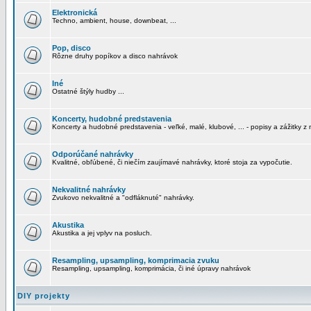
Elektronická
Techno, ambient, house, downbeat, ...
Pop, disco
Rôzne druhy popíkov a disco nahrávok
Iné
Ostatné štýly hudby ...
Koncerty, hudobné predstavenia
Koncerty a hudobné predstavenia - veľké, malé, klubové, ... - popisy a zážitky z 
Odporúčané nahrávky
Kvalitné, obľúbené, či niečím zaujímavé nahrávky, ktoré stoja za vypočutie.
Nekvalitné nahrávky
Zvukovo nekvalitné a "odfláknuté" nahrávky.
Akustika
Akustika a jej vplyv na posluch.
Resampling, upsampling, komprimacia zvuku
Resampling, upsampling, komprimácia, či iné úpravy nahrávok
DIY projekty