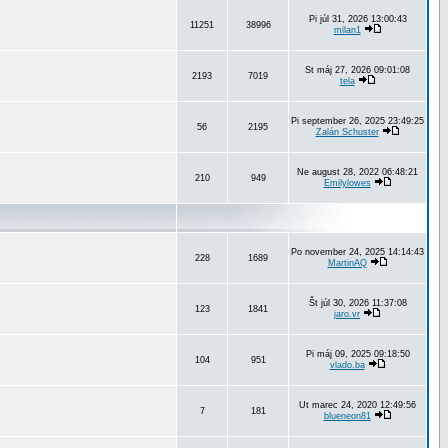
Pi júl 31, 2026 13:00:43
11251
38996
milan1
St máj 27, 2026 09:01:08
2193
7019
tela
Pi september 26, 2025 23:49:25
56
2195
Zalán Schuster
Ne august 28, 2022 06:48:21
210
949
Emilylowes
Po november 24, 2025 14:14:43
228
1689
MartinAQ
Št júl 30, 2026 11:37:08
123
1841
jaro.vr
Pi máj 09, 2025 09:18:50
104
951
vlado.ba
Ut marec 24, 2020 12:49:56
7
181
blueneon81