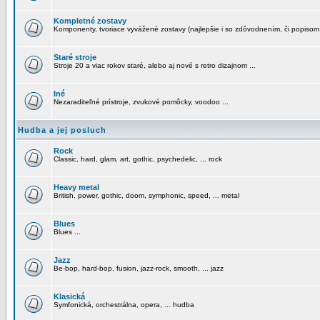
Kompletné zostavy
Komponenty, tvoriace vyvážené zostavy (najlepšie i so zdôvodnením, či popisom
Staré stroje
Stroje 20 a viac rokov staré, alebo aj nové s retro dizajnom ...
Iné
Nezaraditeľné prístroje, zvukové pomôcky, voodoo ...
Hudba a jej posluch
Rock
Classic, hard, glam, art, gothic, psychedelic, ... rock
Heavy metal
British, power, gothic, doom, symphonic, speed, ... metal
Blues
Blues ...
Jazz
Be-bop, hard-bop, fusion, jazz-rock, smooth, ... jazz
Klasická
Symfonická, orchestrálna, opera, ... hudba