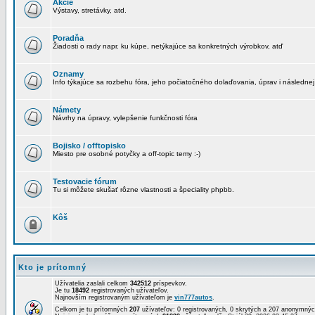
Akcie
Výstavy, stretávky, atd.
Poradňa
Žiadosti o rady napr. ku kúpe, netýkajúce sa konkretných výrobkov, atď
Oznamy
Info týkajúce sa rozbehu fóra, jeho počiatočného dolaďovania, úprav i následnej
Námety
Návrhy na úpravy, vylepšenie funkčnosti fóra
Bojisko / offtopisko
Miesto pre osobné potyčky a off-topic temy :-)
Testovacie fórum
Tu si môžete skušať rôzne vlastnosti a špeciality phpbb.
Kôš
Kto je prítomný
Užívatelia zaslali celkom
342512
príspevkov.
Je tu
18492
registrovaných užívateľov.
Najnovším registrovaným užívateľom je
vin777autos
.
Celkom je tu prítomných
207
užívateľov: 0 registrovaných, 0 skrytých a 207 anonymn