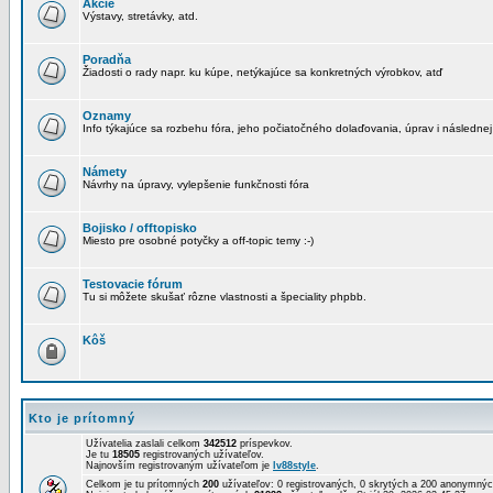
Akcie
Výstavy, stretávky, atd.
Poradňa
Žiadosti o rady napr. ku kúpe, netýkajúce sa konkretných výrobkov, atď
Oznamy
Info týkajúce sa rozbehu fóra, jeho počiatočného dolaďovania, úprav i následnej
Námety
Návrhy na úpravy, vylepšenie funkčnosti fóra
Bojisko / offtopisko
Miesto pre osobné potyčky a off-topic temy :-)
Testovacie fórum
Tu si môžete skušať rôzne vlastnosti a špeciality phpbb.
Kôš
Kto je prítomný
Užívatelia zaslali celkom
342512
príspevkov.
Je tu
18505
registrovaných užívateľov.
Najnovším registrovaným užívateľom je
lv88style
.
Celkom je tu prítomných
200
užívateľov: 0 registrovaných, 0 skrytých a 200 anonymn