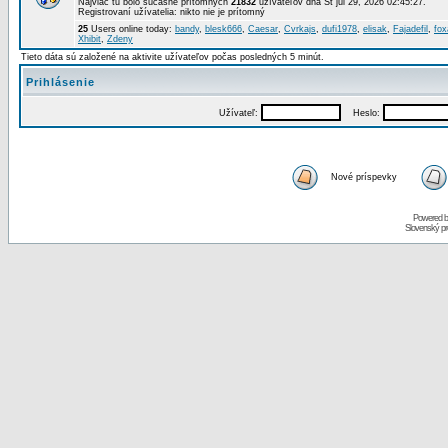
Najviac tu bolo súčasne prítomných
21832
užívateľov dňa St júl 29, 2026 02:45:27.
Registrovaní užívatelia: nikto nie je prítomný
25
Users online today:
bandy
,
blesk666
,
Caesar
,
Cvrkajs
,
dufi1978
,
elisak
,
Fajadefil
,
fox
Xhibit
,
Zdeny
Tieto dáta sú založené na aktivite užívateľov počas posledných 5 minút.
Prihlásenie
Užívateľ:
Heslo:
Nové príspevky
Powered 
Slovenský p