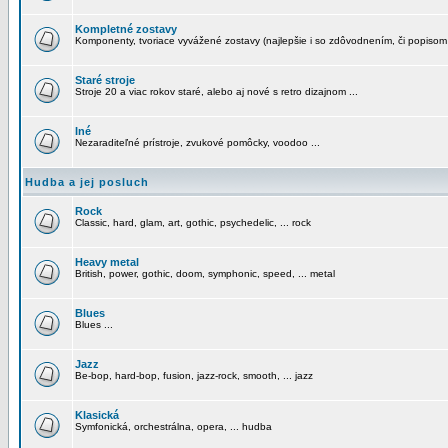
Kompletné zostavy
Komponenty, tvoriace vyvážené zostavy (najlepšie i so zdôvodnením, či popisom
Staré stroje
Stroje 20 a viac rokov staré, alebo aj nové s retro dizajnom ...
Iné
Nezaraditeľné prístroje, zvukové pomôcky, voodoo ...
Hudba a jej posluch
Rock
Classic, hard, glam, art, gothic, psychedelic, ... rock
Heavy metal
British, power, gothic, doom, symphonic, speed, ... metal
Blues
Blues ...
Jazz
Be-bop, hard-bop, fusion, jazz-rock, smooth, ... jazz
Klasická
Symfonická, orchestrálna, opera, ... hudba