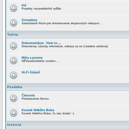
Iné
Projekty, nezaraditeľné vyššie.
Groupbuy
Samostatné fórum pre dohadovanie skupinových nákupov ...
Teória
Dokumentácia - How to ...
Dokumenty, návody, informácie, odkazy na ne (i lokálne uložená).
Mýty a povery
HiFi/audio/elektro voodoo ...
Hi-Fi čitáreň
Posádka
Členovia
Predstavenie členov.
Koutek Velkého Boba
Koutek Velkého Boba, čo viac dodať :-)
Inzercia