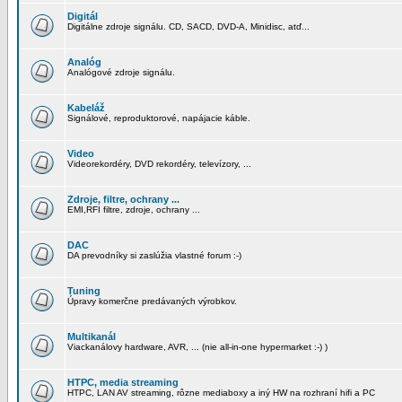
Digitál
Digitálne zdroje signálu. CD, SACD, DVD-A, Minidisc, atď...
Analóg
Analógové zdroje signálu.
Kabeláž
Signálové, reproduktorové, napájacie káble.
Video
Videorekordéry, DVD rekordéry, televízory, ...
Zdroje, filtre, ochrany ...
EMI,RFI filtre, zdroje, ochrany ...
DAC
DA prevodníky si zaslúžia vlastné forum :-)
Tuning
Úpravy komerčne predávaných výrobkov.
Multikanál
Viackanálovy hardware, AVR, ... (nie all-in-one hypermarket :-) )
HTPC, media streaming
HTPC, LAN AV streaming, rôzne mediaboxy a iný HW na rozhraní hifi a PC