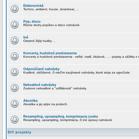
Elektronická
Techno, ambient, house, downbeat, ...
Pop, disco
Rôzne druhy popíkov a disco nahrávok
Iné
Ostatné štýly hudby ...
Koncerty, hudobné predstavenia
Koncerty a hudobné predstavenia - veľké, malé, klubové, ... - popisy a zážitky z 
Odporúčané nahrávky
Kvalitné, obľúbené, či niečím zaujímavé nahrávky, ktoré stoja za vypočutie.
Nekvalitné nahrávky
Zvukovo nekvalitné a "odfláknuté" nahrávky.
Akustika
Akustika a jej vplyv na posluch.
Resampling, upsampling, komprimacia zvuku
Resampling, upsampling, komprimácia, či iné úpravy nahrávok
DIY projekty