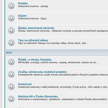
Predám
Súkromná inzercia - predaj
Kúpim
Súkromná inzercia - kúpa
Štúdia, internetové obchody
Štúdia, internetové obchody - reklamné oznamy a ponuky komerčných predajcov
Tipy na výhodný nákup
Tipy na výhodné nákupy cez inzeráty, eBay, rôzne akcie, atď ...
Info
Štúdiá , e-shopy, časopisy
Hifi štúdiá, e-shopy, aukčné servery - popisy, skúsenosti, názory na ne ...
Značky, výrobcovia, hudobné projekty
Predstavenie výrobcov audio hw,sw, prevadzkovateľov rôznych projektov (mierna 
Osobnosti
Osobnosti svetovej i našej hudobnej, technickej, či inej scény - info najmä o nich,
História hifi v Česko-Slovensku
Informácie o osobnostiach, výrobkoch, udalostiach v histórii Česko-Slovenského "