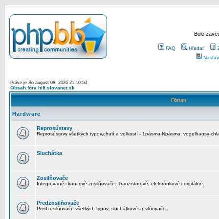
Bolo zaved
FAQ
Hľadať
Nastav
Práve je So august 08, 2026 21:10:50
Obsah fóra hifi.slovanet.sk
Fórum
Hardware
Reprosústavy
Reprosústavy všetkých typov,chutí a veľkostí - 1pásma-Npásma, vogelhausy-chla
Sluchátka
Zosilňovače
Integrované i koncové zosilňovače. Tranzistorové, elektrónkové i digitálne.
Predzosilňovače
Predzosilňovače všetkých typov, sluchátkové zosilňovače.