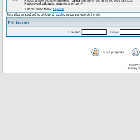
Najviac tu bolo súčasne prítomných
21832
užívateľov dňa St júl 29, 2026 02:45:27.
Registrovaní užívatelia: nikto nie je prítomný
1
Users online today:
Fajadefil
Tieto dáta sú založené na aktivite užívateľov počas posledných 5 minút.
Prihlásenie
Užívateľ:
Heslo:
Nové príspevky
Powered 
Slovenský p