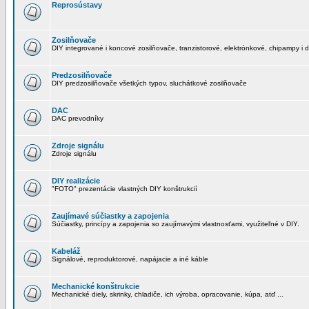
Reprosústavy
Zosilňovače
DIY integrované i koncové zosilňovače, tranzistorové, elektrónkové, chipampy i d
Predzosilňovače
DIY predzosilňovače všetkých typov, sluchátkové zosilňovače
DAC
DAC prevodníky
Zdroje signálu
Zdroje signálu
DIY realizácie
"FOTO" prezentácie vlastných DIY konštrukcií
Zaujímavé súčiastky a zapojenia
Súčiastky, princípy a zapojenia so zaujímavými vlastnosťami, využiteľné v DIY.
Kabeláž
Signálové, reproduktorové, napájacie a iné káble
Mechanické konštrukcie
Mechanické diely, skrinky, chladiče, ich výroba, opracovanie, kúpa, atď ...