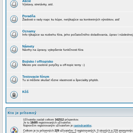
Akcie
Výstavy, stretávky, atd.
Poradňa
Žiadosti o rady napr. ku kúpe, netýkajúce sa konkretných výrobkov, atď
Oznamy
Info týkajúce sa rozbehu fóra, jeho počiatočného dolaďovania, úprav i následnej
Námety
Návrhy na úpravy, vylepšenie funkčnosti fóra
Bojisko / offtopisko
Miesto pre osobné potyčky a off-topic temy :-)
Testovacie fórum
Tu si môžete skušať rôzne vlastnosti a špeciality phpbb.
Kôš
Kto je prítomný
Užívatelia zaslali celkom
342512
príspevkov.
Je tu
18495
registrovaných užívateľov.
Najnovším registrovaným užívateľom je
ravindrankhx
.
Celkom je tu prítomných
229
užívateľov: 0 registrovaných, 0 skrytých a 229 anonymn