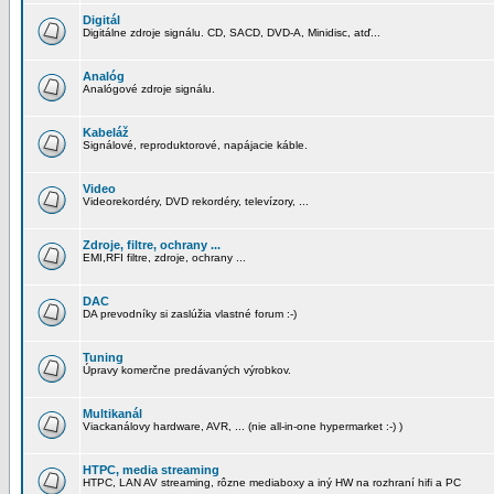
Digitál
Digitálne zdroje signálu. CD, SACD, DVD-A, Minidisc, atď...
Analóg
Analógové zdroje signálu.
Kabeláž
Signálové, reproduktorové, napájacie káble.
Video
Videorekordéry, DVD rekordéry, televízory, ...
Zdroje, filtre, ochrany ...
EMI,RFI filtre, zdroje, ochrany ...
DAC
DA prevodníky si zaslúžia vlastné forum :-)
Tuning
Úpravy komerčne predávaných výrobkov.
Multikanál
Viackanálovy hardware, AVR, ... (nie all-in-one hypermarket :-) )
HTPC, media streaming
HTPC, LAN AV streaming, rôzne mediaboxy a iný HW na rozhraní hifi a PC