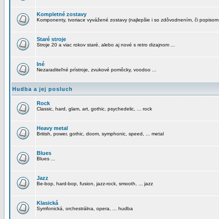
Kompletné zostavy
Komponenty, tvoriace vyvážené zostavy (najlepšie i so zdôvodnením, či popisom
Staré stroje
Stroje 20 a viac rokov staré, alebo aj nové s retro dizajnom ...
Iné
Nezaraditeľné prístroje, zvukové pomôcky, voodoo ...
Hudba a jej posluch
Rock
Classic, hard, glam, art, gothic, psychedelic, ... rock
Heavy metal
British, power, gothic, doom, symphonic, speed, ... metal
Blues
Blues ...
Jazz
Be-bop, hard-bop, fusion, jazz-rock, smooth, ... jazz
Klasická
Symfonická, orchestrálna, opera, ... hudba