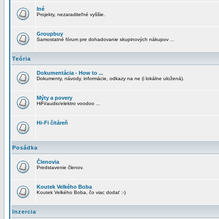
Iné
Projekty, nezaraditeľné vyššie.
Groupbuy
Samostatné fórum pre dohadovanie skupinových nákupov ...
Teória
Dokumentácia - How to ...
Dokumenty, návody, informácie, odkazy na ne (i lokálne uložená).
Mýty a povery
HiFi/audio/elektro voodoo ...
Hi-Fi čitáreň
Posádka
Členovia
Predstavenie členov.
Koutek Velkého Boba
Koutek Velkého Boba, čo viac dodať :-)
Inzercia