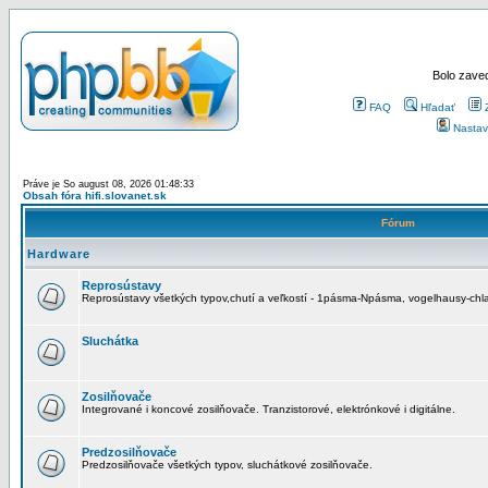
Bolo zaved
FAQ
Hľadať
Nastav
Práve je So august 08, 2026 01:48:33
Obsah fóra hifi.slovanet.sk
Fórum
Hardware
Reprosústavy
Reprosústavy všetkých typov,chutí a veľkostí - 1pásma-Npásma, vogelhausy-chla
Sluchátka
Zosilňovače
Integrované i koncové zosilňovače. Tranzistorové, elektrónkové i digitálne.
Predzosilňovače
Predzosilňovače všetkých typov, sluchátkové zosilňovače.