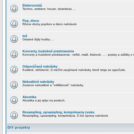
Elektronická
Techno, ambient, house, downbeat, ...
Pop, disco
Rôzne druhy popíkov a disco nahrávok
Iné
Ostatné štýly hudby ...
Koncerty, hudobné predstavenia
Koncerty a hudobné predstavenia - veľké, malé, klubové, ... - popisy a zážitky z 
Odporúčané nahrávky
Kvalitné, obľúbené, či niečím zaujímavé nahrávky, ktoré stoja za vypočutie.
Nekvalitné nahrávky
Zvukovo nekvalitné a "odfláknuté" nahrávky.
Akustika
Akustika a jej vplyv na posluch.
Resampling, upsampling, komprimacia zvuku
Resampling, upsampling, komprimácia, či iné úpravy nahrávok
DIY projekty