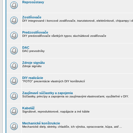
Reprosústavy
Zosilňovače
DIY integrované i koncové zosilňovače, tranzistorové, elektrónkové, chipampy i d
Predzosilňovače
DIY predzosilňovače všetkých typov, sluchátkové zosilňovače
DAC
DAC prevodníky
Zdroje signálu
Zdroje signálu
DIY realizácie
"FOTO" prezentácie vlastných DIY konštrukcií
Zaujímavé súčiastky a zapojenia
Súčiastky, princípy a zapojenia so zaujímavými vlastnosťami, využiteľné v DIY.
Kabeláž
Signálové, reproduktorové, napájacie a iné káble
Mechanické konštrukcie
Mechanické diely, skrinky, chladiče, ich výroba, opracovanie, kúpa, atď ...