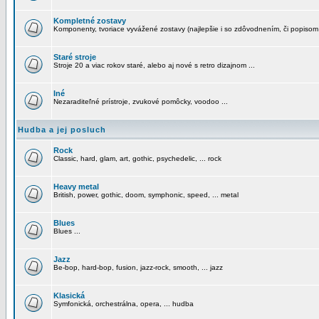
Kompletné zostavy
Komponenty, tvoriace vyvážené zostavy (najlepšie i so zdôvodnením, či popisom
Staré stroje
Stroje 20 a viac rokov staré, alebo aj nové s retro dizajnom ...
Iné
Nezaraditeľné prístroje, zvukové pomôcky, voodoo ...
Hudba a jej posluch
Rock
Classic, hard, glam, art, gothic, psychedelic, ... rock
Heavy metal
British, power, gothic, doom, symphonic, speed, ... metal
Blues
Blues ...
Jazz
Be-bop, hard-bop, fusion, jazz-rock, smooth, ... jazz
Klasická
Symfonická, orchestrálna, opera, ... hudba