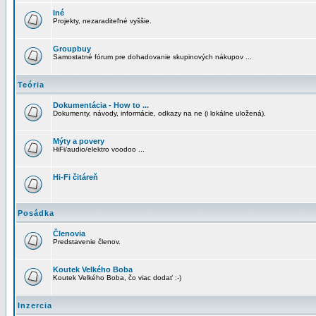
Iné
Projekty, nezaraditeľné vyššie.
Groupbuy
Samostatné fórum pre dohadovanie skupinových nákupov ...
Teória
Dokumentácia - How to ...
Dokumenty, návody, informácie, odkazy na ne (i lokálne uložená).
Mýty a povery
HiFi/audio/elektro voodoo ...
Hi-Fi čitáreň
Posádka
Členovia
Predstavenie členov.
Koutek Velkého Boba
Koutek Velkého Boba, čo viac dodať :-)
Inzercia