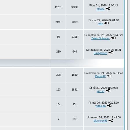
Pi júl 31, 2026 13:00:43
11251
38996
milan1
St máj 27, 2026 09:01:08
2193
7019
tela
Pi september 26, 2025 23:49:25
56
2195
Zalán Schuster
Ne august 28, 2022 06:48:21
210
949
Emilylowes
Po november 24, 2025 14:14:43
228
1689
MartinAQ
Št júl 30, 2026 11:37:08
123
1841
jaro.vr
Pi máj 09, 2025 09:18:50
104
951
vlado.ba
Ut marec 24, 2020 12:49:56
7
181
blueneon81