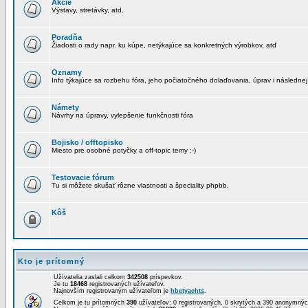
Akcie
Výstavy, stretávky, atd.
Poradňa
Žiadosti o rady napr. ku kúpe, netýkajúce sa konkretných výrobkov, atď
Oznamy
Info týkajúce sa rozbehu fóra, jeho počiatočného dolaďovania, úprav i následnej
Námety
Návrhy na úpravy, vylepšenie funkčnosti fóra
Bojisko / offtopisko
Miesto pre osobné potyčky a off-topic temy :-)
Testovacie fórum
Tu si môžete skušať rôzne vlastnosti a špeciality phpbb.
Kôš
Kto je prítomný
Užívatelia zaslali celkom
342508
príspevkov.
Je tu
18468
registrovaných užívateľov.
Najnovším registrovaným užívateľom je
hbetyachts
.
Celkom je tu prítomných
390
užívateľov: 0 registrovaných, 0 skrytých a 390 anonymn