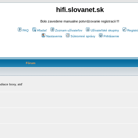
hifi.slovanet.sk
Bolo zavedene manualne potvrdzovanie registracii !!!
FAQ
Hľadať
Zoznam užívateľov
Užívateľské skupiny
Registr
Nastavenia
Súkromné správy
Prihlásenie
Fórum
diace boxy, atď