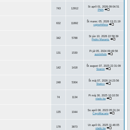
St apríl 01, 2026 09:04:51
743
12912
PMA
Št marec 05, 2026 13:21:19
632
11892
vajnorhifista
St jún 10, 2026 22:58:39
342
5788
Pedro Marantz
Pi júl 05, 2024 09:49:58
131
1530
austinhols
Št august 07, 2025 22:31:09
142
1418
Soaron
Št máj 07, 2026 14:23:56
248
5304
Staticx
Pi máj 30, 2025 10:10:50
74
1134
vlado.ba
So apríl 08, 2023 05:31:24
135
1044
CayoMacario
Ut apríl 01, 2025 11:46:05
178
3873
vlado.ba