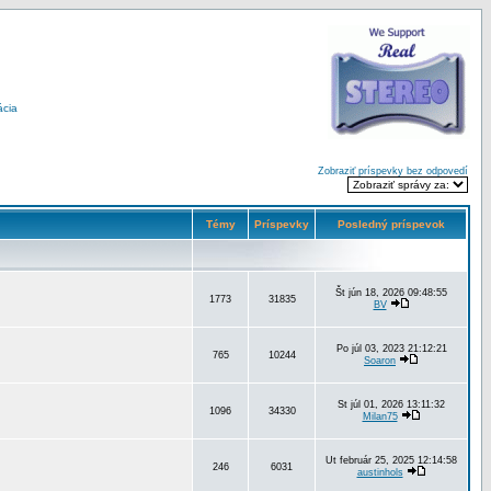
ácia
Zobraziť príspevky bez odpovedí
Témy
Príspevky
Posledný príspevok
Št jún 18, 2026 09:48:55
1773
31835
BV
Po júl 03, 2023 21:12:21
765
10244
Soaron
St júl 01, 2026 13:11:32
1096
34330
Milan75
Ut február 25, 2025 12:14:58
246
6031
austinhols