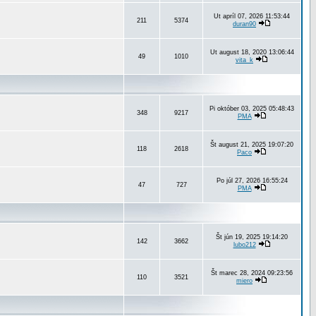
Ut apríl 07, 2026 11:53:44
211
5374
duran90
Ut august 18, 2020 13:06:44
49
1010
vita_k
Pi október 03, 2025 05:48:43
348
9217
PMA
Št august 21, 2025 19:07:20
118
2618
Paco
Po júl 27, 2026 16:55:24
47
727
PMA
Št jún 19, 2025 19:14:20
142
3662
lubo212
Št marec 28, 2024 09:23:56
110
3521
miero