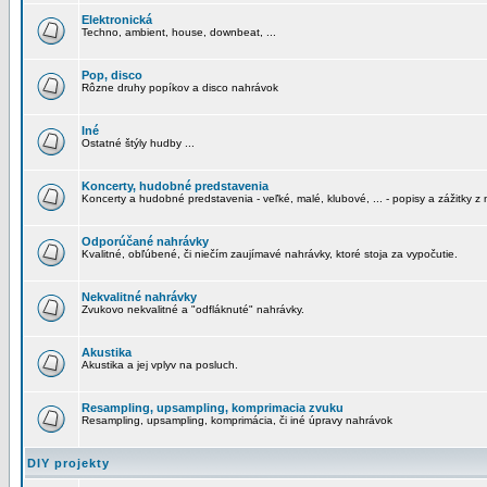
Elektronická
Techno, ambient, house, downbeat, ...
Pop, disco
Rôzne druhy popíkov a disco nahrávok
Iné
Ostatné štýly hudby ...
Koncerty, hudobné predstavenia
Koncerty a hudobné predstavenia - veľké, malé, klubové, ... - popisy a zážitky z 
Odporúčané nahrávky
Kvalitné, obľúbené, či niečím zaujímavé nahrávky, ktoré stoja za vypočutie.
Nekvalitné nahrávky
Zvukovo nekvalitné a "odfláknuté" nahrávky.
Akustika
Akustika a jej vplyv na posluch.
Resampling, upsampling, komprimacia zvuku
Resampling, upsampling, komprimácia, či iné úpravy nahrávok
DIY projekty