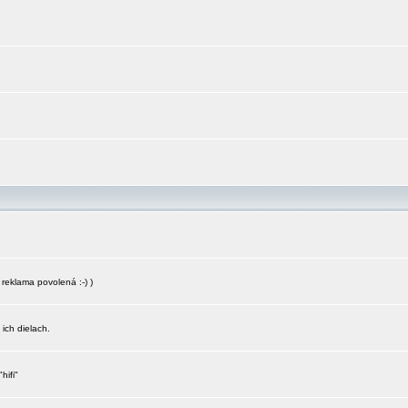
reklama povolená :-) )
 ich dielach.
hifi"