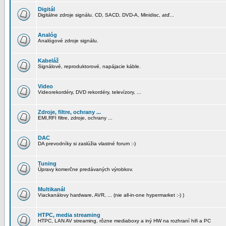
Digitál
Digitálne zdroje signálu. CD, SACD, DVD-A, Minidisc, atď...
Analóg
Analógové zdroje signálu.
Kabeláž
Signálové, reproduktorové, napájacie káble.
Video
Videorekordéry, DVD rekordéry, televízory, ...
Zdroje, filtre, ochrany ...
EMI,RFI filtre, zdroje, ochrany ...
DAC
DA prevodníky si zaslúžia vlastné forum :-)
Tuning
Úpravy komerčne predávaných výrobkov.
Multikanál
Viackanálovy hardware, AVR, ... (nie all-in-one hypermarket :-) )
HTPC, media streaming
HTPC, LAN AV streaming, rôzne mediaboxy a iný HW na rozhraní hifi a PC