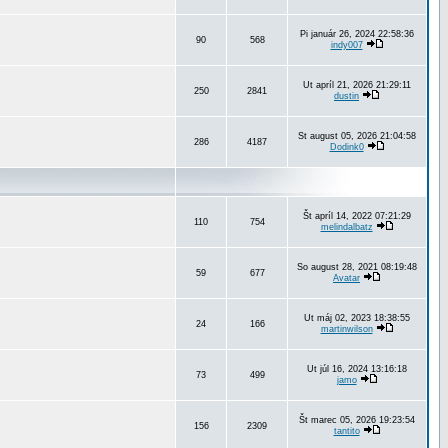
Pi január 26, 2024 22:58:36
90
568
indy007
Ut apríl 21, 2026 21:29:11
250
2841
dustin
St august 05, 2026 21:04:58
286
4187
Dodink0
Št apríl 14, 2022 07:21:29
110
754
melindalbatz
So august 28, 2021 08:19:48
59
677
Avatar
Ut máj 02, 2023 18:38:55
24
166
martinwilson
Ut júl 16, 2024 13:16:18
73
499
jamo
Št marec 05, 2026 19:23:54
156
2309
tantito