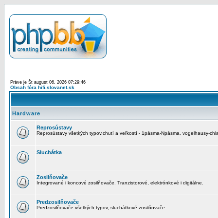
Práve je Št august 06, 2026 07:29:46
Obsah fóra hifi.slovanet.sk
Hardware
Reprosústavy
Reprosústavy všetkých typov,chutí a veľkostí - 1pásma-Npásma, vogelhausy-chla
Sluchátka
Zosilňovače
Integrované i koncové zosilňovače. Tranzistorové, elektrónkové i digitálne.
Predzosilňovače
Predzosilňovače všetkých typov, sluchátkové zosilňovače.