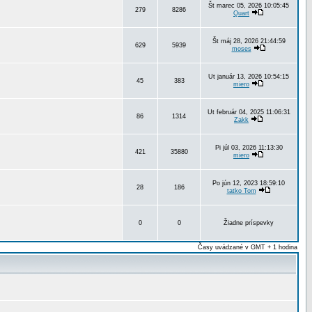
Št marec 05, 2026 10:05:45
279
8286
Quart
Št máj 28, 2026 21:44:59
629
5939
moses
Ut január 13, 2026 10:54:15
45
383
miero
Ut február 04, 2025 11:06:31
86
1314
Zakk
Pi júl 03, 2026 11:13:30
421
35880
miero
Po jún 12, 2023 18:59:10
28
186
tatko Tom
0
0
Žiadne príspevky
Časy uvádzané v GMT + 1 hodina