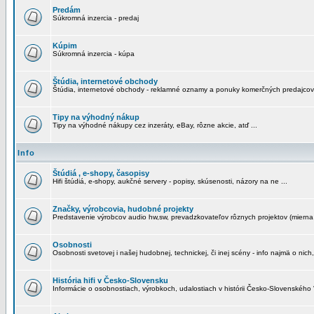
Predám
Súkromná inzercia - predaj
Kúpim
Súkromná inzercia - kúpa
Štúdia, internetové obchody
Štúdia, internetové obchody - reklamné oznamy a ponuky komerčných predajcov
Tipy na výhodný nákup
Tipy na výhodné nákupy cez inzeráty, eBay, rôzne akcie, atď ...
Info
Štúdiá , e-shopy, časopisy
Hifi štúdiá, e-shopy, aukčné servery - popisy, skúsenosti, názory na ne ...
Značky, výrobcovia, hudobné projekty
Predstavenie výrobcov audio hw,sw, prevadzkovateľov rôznych projektov (mierna 
Osobnosti
Osobnosti svetovej i našej hudobnej, technickej, či inej scény - info najmä o nich,
História hifi v Česko-Slovensku
Informácie o osobnostiach, výrobkoch, udalostiach v histórii Česko-Slovenského "