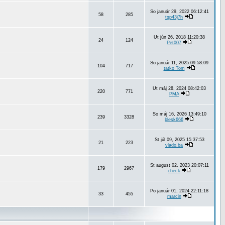
So január 29, 2022 06:12:41
58
285
tgp43j7h
Ut jún 26, 2018 11:20:38
24
124
Pet007
So január 11, 2025 09:58:09
104
717
tatko Tom
Ut máj 28, 2024 08:42:03
220
771
PMA
So máj 16, 2026 13:49:10
239
3328
blesk666
St júl 09, 2025 15:37:53
21
223
vlado.ba
St august 02, 2023 20:07:11
179
2967
check
Po január 01, 2024 22:11:18
33
455
marcin