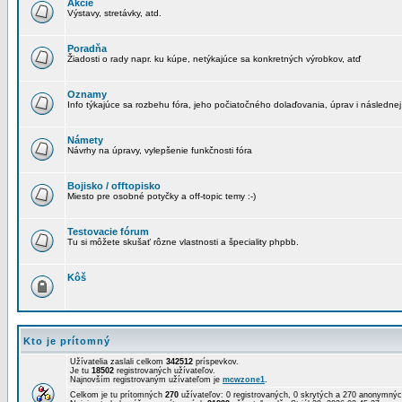
Akcie
Výstavy, stretávky, atd.
Poradňa
Žiadosti o rady napr. ku kúpe, netýkajúce sa konkretných výrobkov, atď
Oznamy
Info týkajúce sa rozbehu fóra, jeho počiatočného dolaďovania, úprav i následnej
Námety
Návrhy na úpravy, vylepšenie funkčnosti fóra
Bojisko / offtopisko
Miesto pre osobné potyčky a off-topic temy :-)
Testovacie fórum
Tu si môžete skušať rôzne vlastnosti a špeciality phpbb.
Kôš
Kto je prítomný
Užívatelia zaslali celkom
342512
príspevkov.
Je tu
18502
registrovaných užívateľov.
Najnovším registrovaným užívateľom je
mcwzone1
.
Celkom je tu prítomných
270
užívateľov: 0 registrovaných, 0 skrytých a 270 anonymn