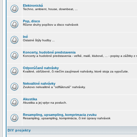
Elektronická
Techno, ambient, house, downbeat, ...
Pop, disco
Rôzne druhy popíkov a disco nahrávok
Iné
Ostatné štýly hudby ...
Koncerty, hudobné predstavenia
Koncerty a hudobné predstavenia - veľké, malé, klubové, ... - popisy a zážitky z 
Odporúčané nahrávky
Kvalitné, obľúbené, či niečím zaujímavé nahrávky, ktoré stoja za vypočutie.
Nekvalitné nahrávky
Zvukovo nekvalitné a "odfláknuté" nahrávky.
Akustika
Akustika a jej vplyv na posluch.
Resampling, upsampling, komprimacia zvuku
Resampling, upsampling, komprimácia, či iné úpravy nahrávok
DIY projekty