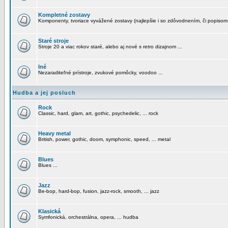
Kompletné zostavy
Komponenty, tvoriace vyvážené zostavy (najlepšie i so zdôvodnením, či popisom
Staré stroje
Stroje 20 a viac rokov staré, alebo aj nové s retro dizajnom ...
Iné
Nezaraditeľné prístroje, zvukové pomôcky, voodoo ...
Hudba a jej posluch
Rock
Classic, hard, glam, art, gothic, psychedelic, ... rock
Heavy metal
British, power, gothic, doom, symphonic, speed, ... metal
Blues
Blues ...
Jazz
Be-bop, hard-bop, fusion, jazz-rock, smooth, ... jazz
Klasická
Symfonická, orchestrálna, opera, ... hudba