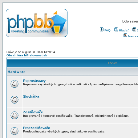
Bolo zaved
FAQ
Hľadať
Nastav
Práve je So august 08, 2026 13:50:34
Obsah fóra hifi.slovanet.sk
Fórum
Hardware
Reprosústavy
Reprosústavy všetkých typov,chutí a veľkostí - 1pásma-Npásma, vogelhausy-chla
Sluchátka
Zosilňovače
Integrované i koncové zosilňovače. Tranzistorové, elektrónkové i digitálne.
Predzosilňovače
Predzosilňovače všetkých typov, sluchátkové zosilňovače.