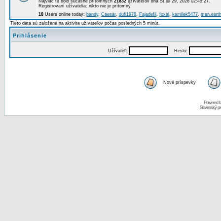
Najviac tu bolo súčasne prítomných
21832
užívateľov dňa St júl 29, 2026 02:45:27.
Registrovaní užívatelia: nikto nie je prítomný
18
Users online today:
bandy
,
Caesar
,
dufi1978
,
Fajadefil
,
foxal
,
kamilek5477
,
man.eart
Tieto dáta sú založené na aktivite užívateľov počas posledných 5 minút.
Prihlásenie
Užívateľ:
Heslo:
Nové príspevky
Powered 
Slovenský p