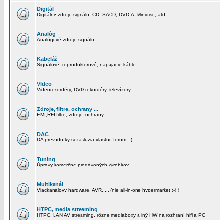
Digitál
Digitálne zdroje signálu. CD, SACD, DVD-A, Minidisc, atď...
Analóg
Analógové zdroje signálu.
Kabeláž
Signálové, reproduktorové, napájacie káble.
Video
Videorekordéry, DVD rekordéry, televízory, ...
Zdroje, filtre, ochrany ...
EMI,RFI filtre, zdroje, ochrany ...
DAC
DA prevodníky si zaslúžia vlastné forum :-)
Tuning
Úpravy komerčne predávaných výrobkov.
Multikanál
Viackanálovy hardware, AVR, ... (nie all-in-one hypermarket :-) )
HTPC, media streaming
HTPC, LAN AV streaming, rôzne mediaboxy a iný HW na rozhraní hifi a PC