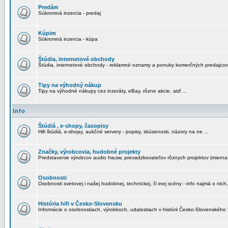
Predám
Súkromná inzercia - predaj
Kúpim
Súkromná inzercia - kúpa
Štúdia, internetové obchody
Štúdia, internetové obchody - reklamné oznamy a ponuky komerčných predajcov
Tipy na výhodný nákup
Tipy na výhodné nákupy cez inzeráty, eBay, rôzne akcie, atď ...
Info
Štúdiá , e-shopy, časopisy
Hifi štúdiá, e-shopy, aukčné servery - popisy, skúsenosti, názory na ne ...
Značky, výrobcovia, hudobné projekty
Predstavenie výrobcov audio hw,sw, prevadzkovateľov rôznych projektov (mierna 
Osobnosti
Osobnosti svetovej i našej hudobnej, technickej, či inej scény - info najmä o nich,
História hifi v Česko-Slovensku
Informácie o osobnostiach, výrobkoch, udalostiach v histórii Česko-Slovenského "