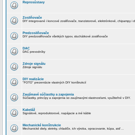
Reprosústavy
Zosilňovače
DIY integrované i koncové zosilňovače, tranzistorové, elektrónkové, chipampy i d
Predzosilňovače
DIY predzosilňovače všetkých typov, sluchátkové zosilňovače
DAC
DAC prevodníky
Zdroje signálu
Zdroje signálu
DIY realizácie
"FOTO" prezentácie vlastných DIY konštrukcií
Zaujímavé súčiastky a zapojenia
Súčiastky, princípy a zapojenia so zaujímavými vlastnosťami, využiteľné v DIY.
Kabeláž
Signálové, reproduktorové, napájacie a iné káble
Mechanické konštrukcie
Mechanické diely, skrinky, chladiče, ich výroba, opracovanie, kúpa, atď ...