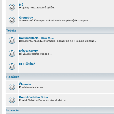
Iné
Projekty, nezaraditeľné vyššie.
Groupbuy
Samostatné fórum pre dohadovanie skupinových nákupov ...
Teória
Dokumentácia - How to ...
Dokumenty, návody, informácie, odkazy na ne (i lokálne uložená).
Mýty a povery
HiFi/audio/elektro voodoo ...
Hi-Fi čitáreň
Posádka
Členovia
Predstavenie členov.
Koutek Velkého Boba
Koutek Velkého Boba, čo viac dodať :-)
Inzercia