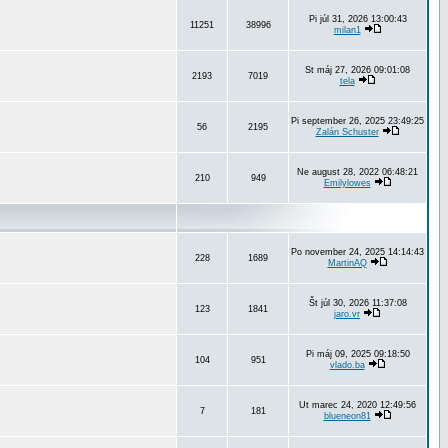
Pi júl 31, 2026 13:00:43
11251
38996
milan1
St máj 27, 2026 09:01:08
2193
7019
tela
Pi september 26, 2025 23:49:25
56
2195
Zalán Schuster
Ne august 28, 2022 06:48:21
210
949
Emilylowes
Po november 24, 2025 14:14:43
228
1689
MartinAQ
Št júl 30, 2026 11:37:08
123
1841
jaro.vr
Pi máj 09, 2025 09:18:50
104
951
vlado.ba
Ut marec 24, 2020 12:49:56
7
181
blueneon81