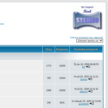
ácia
Zobraziť príspevky bez odpovedí
Témy
Príspevky
Posledný príspevok
Št jún 18, 2026 09:48:55
1773
31835
BV
Po júl 03, 2023 21:12:21
765
10244
Soaron
St júl 01, 2026 13:11:32
1096
34330
Milan75
Ut február 25, 2025 12:14:58
246
6031
austinhols