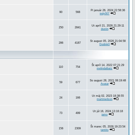
Pi január 26, 2024 22:58:36
90
568
indy007
Ut apríl 21, 2026 21:29:11
250
2841
dustin
St august 05, 2026 21:04:58
286
4187
Dodink0
Št apríl 14, 2022 07:21:29
110
754
melindalbatz
So august 28, 2021 08:19:48
59
677
Avatar
Ut máj 02, 2023 18:38:55
24
166
martinwilson
Ut júl 16, 2024 13:16:18
73
499
jamo
Št marec 05, 2026 19:23:54
156
2309
tantito