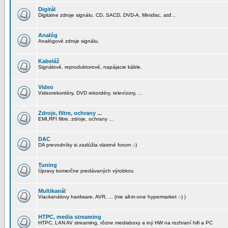
Digitál
Digitálne zdroje signálu. CD, SACD, DVD-A, Minidisc, atď...
Analóg
Analógové zdroje signálu.
Kabeláž
Signálové, reproduktorové, napájacie káble.
Video
Videorekordéry, DVD rekordéry, televízory, ...
Zdroje, filtre, ochrany ...
EMI,RFI filtre, zdroje, ochrany ...
DAC
DA prevodníky si zaslúžia vlastné forum :-)
Tuning
Úpravy komerčne predávaných výrobkov.
Multikanál
Viackanálovy hardware, AVR, ... (nie all-in-one hypermarket :-) )
HTPC, media streaming
HTPC, LAN AV streaming, rôzne mediaboxy a iný HW na rozhraní hifi a PC