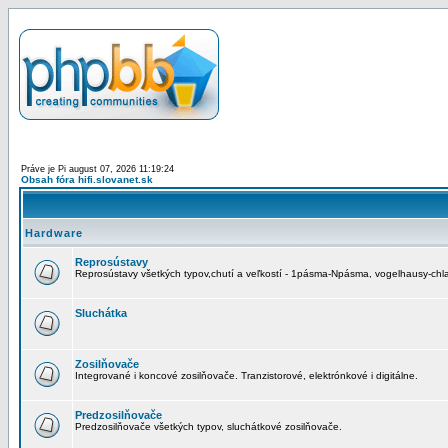
Práve je Pi august 07, 2026 11:19:24
Obsah fóra hifi.slovanet.sk
Hardware
Reprosústavy
Reprosústavy všetkých typov,chutí a veľkostí - 1pásma-Npásma, vogelhausy-chla
Sluchátka
Zosilňovače
Integrované i koncové zosilňovače. Tranzistorové, elektrónkové i digitálne.
Predzosilňovače
Predzosilňovače všetkých typov, sluchátkové zosilňovače.