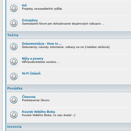
Iné
Projekty, nezaraditeľné vyššie.
Groupbuy
Samostatné fórum pre dohadovanie skupinových nákupov ...
Teória
Dokumentácia - How to ...
Dokumenty, návody, informácie, odkazy na ne (i lokálne uložená).
Mýty a povery
HiFi/audio/elektro voodoo ...
Hi-Fi čitáreň
Posádka
Členovia
Predstavenie členov.
Koutek Velkého Boba
Koutek Velkého Boba, čo viac dodať :-)
Inzercia