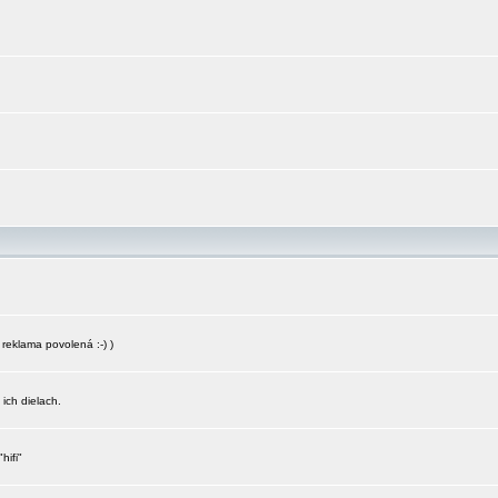
reklama povolená :-) )
 ich dielach.
hifi"