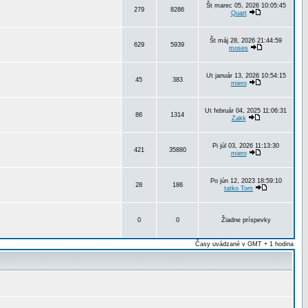
Št marec 05, 2026 10:05:45
279
8286
Quart
Št máj 28, 2026 21:44:59
629
5939
moses
Ut január 13, 2026 10:54:15
45
383
miero
Ut február 04, 2025 11:06:31
86
1314
Zakk
Pi júl 03, 2026 11:13:30
421
35880
miero
Po jún 12, 2023 18:59:10
28
186
tatko Tom
0
0
Žiadne príspevky
Časy uvádzané v GMT + 1 hodina