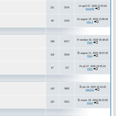
Ut apríl 07, 2026 11:53:44
211
5374
duran90
Ut august 18, 2020 13:06:44
49
1010
vita_k
Pi október 03, 2025 05:48:43
348
9217
PMA
Št august 21, 2025 19:07:20
118
2618
Paco
Po júl 27, 2026 16:55:24
47
727
PMA
Št jún 19, 2025 19:14:20
142
3662
lubo212
Št marec 28, 2024 09:23:56
110
3521
miero