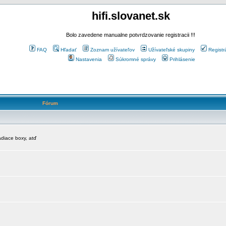
hifi.slovanet.sk
Bolo zavedene manualne potvrdzovanie registracii !!!
FAQ
Hľadať
Zoznam užívateľov
Užívateľské skupiny
Registr
Nastavenia
Súkromné správy
Prihlásenie
Fórum
diace boxy, atď