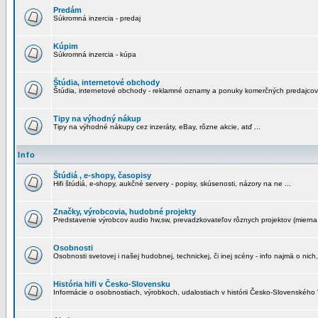
Predám
Súkromná inzercia - predaj
Kúpim
Súkromná inzercia - kúpa
Štúdia, internetové obchody
Štúdia, internetové obchody - reklamné oznamy a ponuky komerčných predajcov
Tipy na výhodný nákup
Tipy na výhodné nákupy cez inzeráty, eBay, rôzne akcie, atď ...
Info
Štúdiá , e-shopy, časopisy
Hifi štúdiá, e-shopy, aukčné servery - popisy, skúsenosti, názory na ne ...
Značky, výrobcovia, hudobné projekty
Predstavenie výrobcov audio hw,sw, prevadzkovateľov rôznych projektov (mierna 
Osobnosti
Osobnosti svetovej i našej hudobnej, technickej, či inej scény - info najmä o nich,
História hifi v Česko-Slovensku
Informácie o osobnostiach, výrobkoch, udalostiach v histórii Česko-Slovenského "