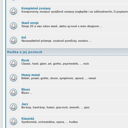
Kompletné zostavy
Komponenty, tvoriace vyvážené zostavy (najlepšie i so zdôvodnením, či popisom
Staré stroje
Stroje 20 a viac rokov staré, alebo aj nové s retro dizajnom ...
Iné
Nezaraditeľné prístroje, zvukové pomôcky, voodoo ...
Hudba a jej posluch
Rock
Classic, hard, glam, art, gothic, psychedelic, ... rock
Heavy metal
British, power, gothic, doom, symphonic, speed, ... metal
Blues
Blues ...
Jazz
Be-bop, hard-bop, fusion, jazz-rock, smooth, ... jazz
Klasická
Symfonická, orchestrálna, opera, ... hudba