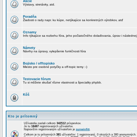
Akcie
Výstavy, stretávky, atd.
Poradňa
Žiadosti o rady napr. ku kúpe, netýkajúce sa konkretných výrobkov, atď
Oznamy
Info týkajúce sa rozbehu fóra, jeho počiatočného dolaďovania, úprav i následnej
Námety
Návrhy na úpravy, vylepšenie funkčnosti fóra
Bojisko / offtopisko
Miesto pre osobné potyčky a off-topic temy :-)
Testovacie fórum
Tu si môžete skušať rôzne vlastnosti a špeciality phpbb.
Kôš
Kto je prítomný
Užívatelia zaslali celkom
342512
príspevkov.
Je tu
18487
registrovaných užívateľov.
Najnovším registrovaným užívateľom je
sunwinfitt
.
Celkom je tu prítomných
381
užívateľov: 1 registrovaný, 0 skrytých a 380 anonymných