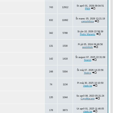
St apríl 01, 2026 09:04:51
743
12912
PMA
Št marec 05, 2026 13:21:19
632
11892
vajnorhifista
St jún 10, 2026 22:58:39
342
5788
Pedro Marantz
Pi júl 05, 2024 09:49:58
131
1530
austinhols
Št august 07, 2025 22:31:09
142
1418
Soaron
Št máj 07, 2026 14:23:56
248
5304
Staticx
Pi máj 30, 2025 10:10:50
74
1134
vlado.ba
So apríl 08, 2023 05:31:24
135
1044
CayoMacario
Ut apríl 01, 2025 11:46:05
178
3873
vlado.ba