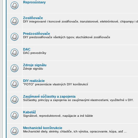
Reprosústavy
Zosilňovače
DIY integrované i koncové zosilňovače, tranzistorové, elektrónkové, chipampy i d
Predzosilňovače
DIY predzosilňovače všetkých typov, sluchátkové zosilňovače
DAC
DAC prevodníky
Zdroje signálu
Zdroje signálu
DIY realizácie
"FOTO" prezentácie vlastných DIY konštrukcií
Zaujímavé súčiastky a zapojenia
Súčiastky, princípy a zapojenia so zaujímavými vlastnosťami, využiteľné v DIY.
Kabeláž
Signálové, reproduktorové, napájacie a iné káble
Mechanické konštrukcie
Mechanické diely, skrinky, chladiče, ich výroba, opracovanie, kúpa, atď ...