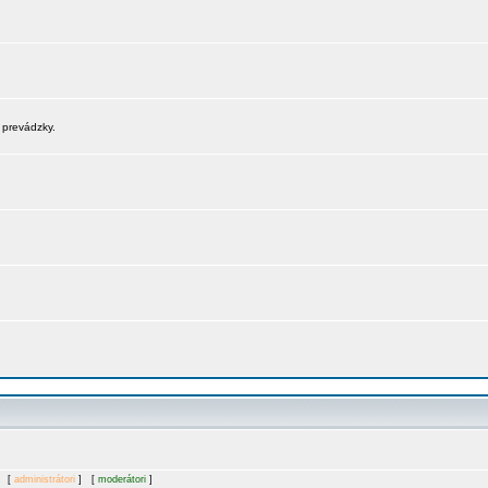
 prevádzky.
. [
administrátori
] [
moderátori
]