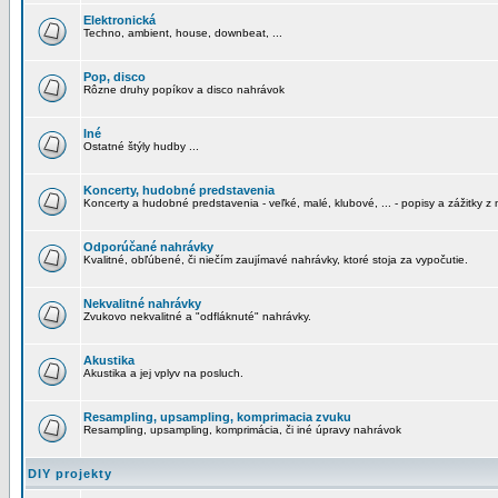
Elektronická
Techno, ambient, house, downbeat, ...
Pop, disco
Rôzne druhy popíkov a disco nahrávok
Iné
Ostatné štýly hudby ...
Koncerty, hudobné predstavenia
Koncerty a hudobné predstavenia - veľké, malé, klubové, ... - popisy a zážitky z 
Odporúčané nahrávky
Kvalitné, obľúbené, či niečím zaujímavé nahrávky, ktoré stoja za vypočutie.
Nekvalitné nahrávky
Zvukovo nekvalitné a "odfláknuté" nahrávky.
Akustika
Akustika a jej vplyv na posluch.
Resampling, upsampling, komprimacia zvuku
Resampling, upsampling, komprimácia, či iné úpravy nahrávok
DIY projekty