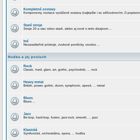
Kompletné zostavy
Komponenty, tvoriace vyvážené zostavy (najlepšie i so zdôvodnením, či popisom
Staré stroje
Stroje 20 a viac rokov staré, alebo aj nové s retro dizajnom ...
Iné
Nezaraditeľné prístroje, zvukové pomôcky, voodoo ...
Hudba a jej posluch
Rock
Classic, hard, glam, art, gothic, psychedelic, ... rock
Heavy metal
British, power, gothic, doom, symphonic, speed, ... metal
Blues
Blues ...
Jazz
Be-bop, hard-bop, fusion, jazz-rock, smooth, ... jazz
Klasická
Symfonická, orchestrálna, opera, ... hudba