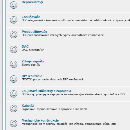
Reprosústavy
Zosilňovače
DIY integrované i koncové zosilňovače, tranzistorové, elektrónkové, chipampy i d
Predzosilňovače
DIY predzosilňovače všetkých typov, sluchátkové zosilňovače
DAC
DAC prevodníky
Zdroje signálu
Zdroje signálu
DIY realizácie
"FOTO" prezentácie vlastných DIY konštrukcií
Zaujímavé súčiastky a zapojenia
Súčiastky, princípy a zapojenia so zaujímavými vlastnosťami, využiteľné v DIY.
Kabeláž
Signálové, reproduktorové, napájacie a iné káble
Mechanické konštrukcie
Mechanické diely, skrinky, chladiče, ich výroba, opracovanie, kúpa, atď ...