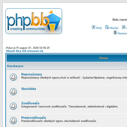
Bolo zaved
FAQ
Hľadať
Nastav
Práve je Pi august 07, 2026 03:50:25
Obsah fóra hifi.slovanet.sk
Fórum
Hardware
Reprosústavy
Reprosústavy všetkých typov,chutí a veľkostí - 1pásma-Npásma, vogelhausy-chla
Sluchátka
Zosilňovače
Integrované i koncové zosilňovače. Tranzistorové, elektrónkové i digitálne.
Predzosilňovače
Predzosilňovače všetkých typov, sluchátkové zosilňovače.