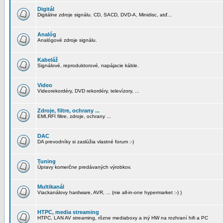
Digitál
Digitálne zdroje signálu. CD, SACD, DVD-A, Minidisc, atď...
Analóg
Analógové zdroje signálu.
Kabeláž
Signálové, reproduktorové, napájacie káble.
Video
Videorekordéry, DVD rekordéry, televízory, ...
Zdroje, filtre, ochrany ...
EMI,RFI filtre, zdroje, ochrany ...
DAC
DA prevodníky si zaslúžia vlastné forum :-)
Tuning
Úpravy komerčne predávaných výrobkov.
Multikanál
Viackanálovy hardware, AVR, ... (nie all-in-one hypermarket :-) )
HTPC, media streaming
HTPC, LAN AV streaming, rôzne mediaboxy a iný HW na rozhraní hifi a PC