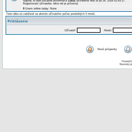
Najviac tu bolo súčasne prítomných
21832
užívateľov dňa St júl 29, 2026 02:45:27.
Registrovaní užívatelia: nikto nie je prítomný
0
Users online today: None
Tieto dáta sú založené na aktivite užívateľov počas posledných 5 minút.
Prihlásenie
Užívateľ:
Heslo:
Nové príspevky
Powered 
Slovenský p