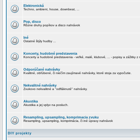
Elektronická
Techno, ambient, house, downbeat, ...
Pop, disco
Rôzne druhy popíkov a disco nahrávok
Iné
Ostatné štýly hudby ...
Koncerty, hudobné predstavenia
Koncerty a hudobné predstavenia - veľké, malé, klubové, ... - popisy a zážitky z 
Odporúčané nahrávky
Kvalitné, obľúbené, či niečím zaujímavé nahrávky, ktoré stoja za vypočutie.
Nekvalitné nahrávky
Zvukovo nekvalitné a "odfláknuté" nahrávky.
Akustika
Akustika a jej vplyv na posluch.
Resampling, upsampling, komprimacia zvuku
Resampling, upsampling, komprimácia, či iné úpravy nahrávok
DIY projekty