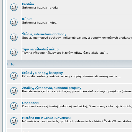
Predám
Súkromná inzercia - predaj
Kúpim
Súkromná inzercia - kúpa
Štúdia, internetové obchody
Štúdia, internetové obchody - reklamné oznamy a ponuky komerčných predajcov
Tipy na výhodný nákup
Tipy na výhodné nákupy cez inzeráty, eBay, rôzne akcie, atď ...
Info
Štúdiá , e-shopy, časopisy
Hifi štúdiá, e-shopy, aukčné servery - popisy, skúsenosti, názory na ne ...
Značky, výrobcovia, hudobné projekty
Predstavenie výrobcov audio hw,sw, prevadzkovateľov rôznych projektov (mierna 
Osobnosti
Osobnosti svetovej i našej hudobnej, technickej, či inej scény - info najmä o nich,
História hifi v Česko-Slovensku
Informácie o osobnostiach, výrobkoch, udalostiach v histórii Česko-Slovenského "