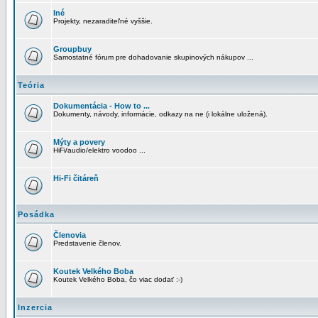
Iné
Projekty, nezaraditeľné vyššie.
Groupbuy
Samostatné fórum pre dohadovanie skupinových nákupov ...
Teória
Dokumentácia - How to ...
Dokumenty, návody, informácie, odkazy na ne (i lokálne uložená).
Mýty a povery
HiFi/audio/elektro voodoo ...
Hi-Fi čitáreň
Posádka
Členovia
Predstavenie členov.
Koutek Velkého Boba
Koutek Velkého Boba, čo viac dodať :-)
Inzercia