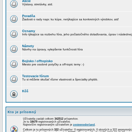
Akcie
Výstavy, stretávky, atd.
Poradňa
Žiadosti o rady napr. ku kúpe, netýkajúce sa konkretných výrobkov, atď
Oznamy
Info týkajúce sa rozbehu fóra, jeho počiatočného dolaďovania, úprav i následnej
Námety
Návrhy na úpravy, vylepšenie funkčnosti fóra
Bojisko / offtopisko
Miesto pre osobné potyčky a off-topic temy :-)
Testovacie fórum
Tu si môžete skušať rôzne vlastnosti a špeciality phpbb.
Kôš
Kto je prítomný
Užívatelia zaslali celkom
342512
príspevkov.
Je tu
18479
registrovaných užívateľov.
Najnovším registrovaným užívateľom je
zesteenederland
.
Celkom je tu prítomných
322
užívateľov: 0 registrovaných, 0 skrytých a 322 anonymn