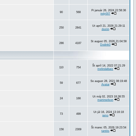
Pi január 26, 2024 22:58:36
90
568
indy007
Ut apríl 21, 2026 21:29:11
250
2841
dustin
St august 05, 2026 21:04:58
286
4187
Dodink0
Št apríl 14, 2022 07:21:29
110
754
melindalbatz
So august 28, 2021 08:19:48
59
677
Avatar
Ut máj 02, 2023 18:38:55
24
166
martinwilson
Ut júl 16, 2024 13:16:18
73
499
jamo
Št marec 05, 2026 19:23:54
156
2309
tantito