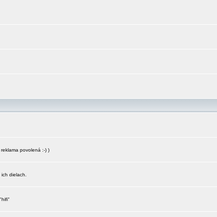
reklama povolená :-) )
 ich dielach.
hifi"