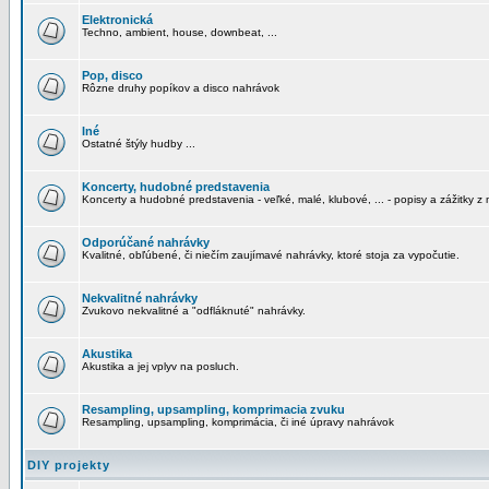
Elektronická
Techno, ambient, house, downbeat, ...
Pop, disco
Rôzne druhy popíkov a disco nahrávok
Iné
Ostatné štýly hudby ...
Koncerty, hudobné predstavenia
Koncerty a hudobné predstavenia - veľké, malé, klubové, ... - popisy a zážitky z 
Odporúčané nahrávky
Kvalitné, obľúbené, či niečím zaujímavé nahrávky, ktoré stoja za vypočutie.
Nekvalitné nahrávky
Zvukovo nekvalitné a "odfláknuté" nahrávky.
Akustika
Akustika a jej vplyv na posluch.
Resampling, upsampling, komprimacia zvuku
Resampling, upsampling, komprimácia, či iné úpravy nahrávok
DIY projekty