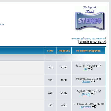
ácia
Zobraziť príspevky bez odpovedí
Témy
Príspevky
Posledný príspevok
Št jún 18, 2026 09:48:55
1773
31835
BV
Po júl 03, 2023 21:12:21
765
10244
Soaron
St júl 01, 2026 13:11:32
1096
34330
Milan75
Ut február 25, 2025 12:14:58
246
6031
austinhols