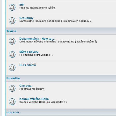
Iné
Projekty, nezaraditeľné vyššie.
Groupbuy
Samostatné fórum pre dohadovanie skupinových nákupov ...
Teória
Dokumentácia - How to ...
Dokumenty, návody, informácie, odkazy na ne (i lokálne uložená).
Mýty a povery
HiFi/audio/elektro voodoo ...
Hi-Fi čitáreň
Posádka
Členovia
Predstavenie členov.
Koutek Velkého Boba
Koutek Velkého Boba, čo viac dodať :-)
Inzercia