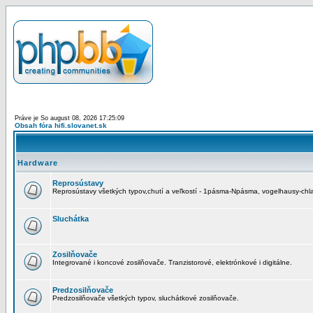
Práve je So august 08, 2026 17:25:09
Obsah fóra hifi.slovanet.sk
Hardware
Reprosústavy
Reprosústavy všetkých typov,chutí a veľkostí - 1pásma-Npásma, vogelhausy-chla
Sluchátka
Zosilňovače
Integrované i koncové zosilňovače. Tranzistorové, elektrónkové i digitálne.
Predzosilňovače
Predzosilňovače všetkých typov, sluchátkové zosilňovače.