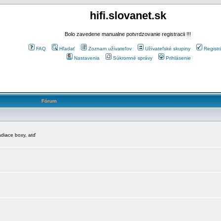
hifi.slovanet.sk
Bolo zavedene manualne potvrdzovanie registracii !!!
FAQ
Hľadať
Zoznam užívateľov
Užívateľské skupiny
Registr
Nastavenia
Súkromné správy
Prihlásenie
Fórum
diace boxy, atď