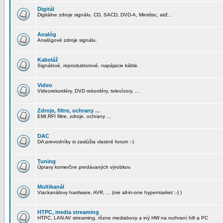
Digitál
Digitálne zdroje signálu. CD, SACD, DVD-A, Minidisc, atď...
Analóg
Analógové zdroje signálu.
Kabeláž
Signálové, reproduktorové, napájacie káble.
Video
Videorekordéry, DVD rekordéry, televízory, ...
Zdroje, filtre, ochrany ...
EMI,RFI filtre, zdroje, ochrany ...
DAC
DA prevodníky si zaslúžia vlastné forum :-)
Tuning
Úpravy komerčne predávaných výrobkov.
Multikanál
Viackanálovy hardware, AVR, ... (nie all-in-one hypermarket :-) )
HTPC, media streaming
HTPC, LAN AV streaming, rôzne mediaboxy a iný HW na rozhraní hifi a PC