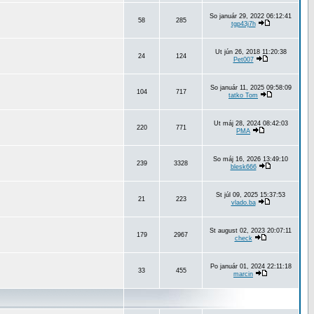
So január 29, 2022 06:12:41
58
285
tgp43j7h
Ut jún 26, 2018 11:20:38
24
124
Pet007
So január 11, 2025 09:58:09
104
717
tatko Tom
Ut máj 28, 2024 08:42:03
220
771
PMA
So máj 16, 2026 13:49:10
239
3328
blesk666
St júl 09, 2025 15:37:53
21
223
vlado.ba
St august 02, 2023 20:07:11
179
2967
check
Po január 01, 2024 22:11:18
33
455
marcin