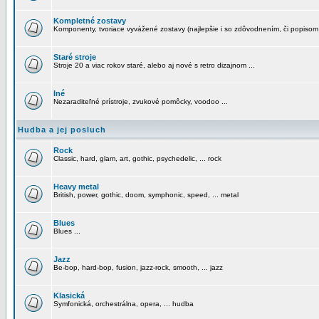
Kompletné zostavy
Komponenty, tvoriace vyvážené zostavy (najlepšie i so zdôvodnením, či popisom
Staré stroje
Stroje 20 a viac rokov staré, alebo aj nové s retro dizajnom ...
Iné
Nezaraditeľné prístroje, zvukové pomôcky, voodoo ...
Hudba a jej posluch
Rock
Classic, hard, glam, art, gothic, psychedelic, ... rock
Heavy metal
British, power, gothic, doom, symphonic, speed, ... metal
Blues
Blues ...
Jazz
Be-bop, hard-bop, fusion, jazz-rock, smooth, ... jazz
Klasická
Symfonická, orchestrálna, opera, ... hudba