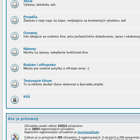
Akcie
Výstavy, stretávky, atd.
Poradňa
Žiadosti o rady napr. ku kúpe, netýkajúce sa konkretných výrobkov, atď
Oznamy
Info týkajúce sa rozbehu fóra, jeho počiatočného dolaďovania, úprav i následnej
Námety
Návrhy na úpravy, vylepšenie funkčnosti fóra
Bojisko / offtopisko
Miesto pre osobné potyčky a off-topic temy :-)
Testovacie fórum
Tu si môžete skušať rôzne vlastnosti a špeciality phpbb.
Kôš
Kto je prítomný
Užívatelia zaslali celkom
342512
príspevkov.
Je tu
18503
registrovaných užívateľov.
Najnovším registrovaným užívateľom je
keonhacai5sale
.
Celkom je tu prítomných
209
užívateľov: 0 registrovaných, 0 skrytých a 209 anonymn