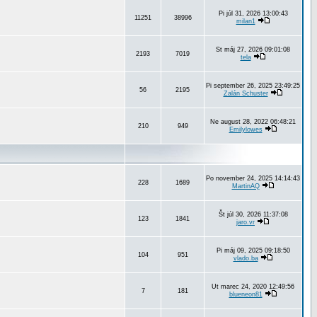
Pi júl 31, 2026 13:00:43
11251
38996
milan1
St máj 27, 2026 09:01:08
2193
7019
tela
Pi september 26, 2025 23:49:25
56
2195
Zalán Schuster
Ne august 28, 2022 06:48:21
210
949
Emilylowes
Po november 24, 2025 14:14:43
228
1689
MartinAQ
Št júl 30, 2026 11:37:08
123
1841
jaro.vr
Pi máj 09, 2025 09:18:50
104
951
vlado.ba
Ut marec 24, 2020 12:49:56
7
181
blueneon81