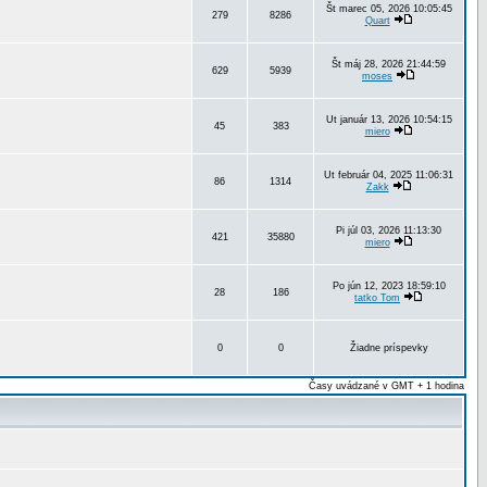
Št marec 05, 2026 10:05:45
279
8286
Quart
Št máj 28, 2026 21:44:59
629
5939
moses
Ut január 13, 2026 10:54:15
45
383
miero
Ut február 04, 2025 11:06:31
86
1314
Zakk
Pi júl 03, 2026 11:13:30
421
35880
miero
Po jún 12, 2023 18:59:10
28
186
tatko Tom
0
0
Žiadne príspevky
Časy uvádzané v GMT + 1 hodina