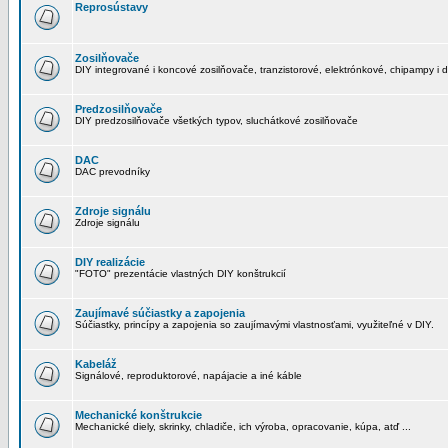
Reprosústavy
Zosilňovače
DIY integrované i koncové zosilňovače, tranzistorové, elektrónkové, chipampy i d
Predzosilňovače
DIY predzosilňovače všetkých typov, sluchátkové zosilňovače
DAC
DAC prevodníky
Zdroje signálu
Zdroje signálu
DIY realizácie
"FOTO" prezentácie vlastných DIY konštrukcií
Zaujímavé súčiastky a zapojenia
Súčiastky, princípy a zapojenia so zaujímavými vlastnosťami, využiteľné v DIY.
Kabeláž
Signálové, reproduktorové, napájacie a iné káble
Mechanické konštrukcie
Mechanické diely, skrinky, chladiče, ich výroba, opracovanie, kúpa, atď ...