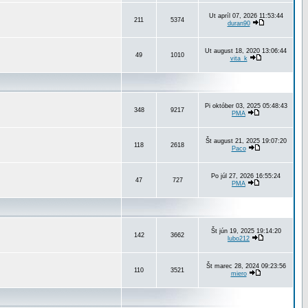
Ut apríl 07, 2026 11:53:44
211
5374
duran90
Ut august 18, 2020 13:06:44
49
1010
vita_k
Pi október 03, 2025 05:48:43
348
9217
PMA
Št august 21, 2025 19:07:20
118
2618
Paco
Po júl 27, 2026 16:55:24
47
727
PMA
Št jún 19, 2025 19:14:20
142
3662
lubo212
Št marec 28, 2024 09:23:56
110
3521
miero