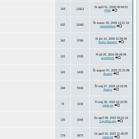
St apríl 01, 2026 09:04:51
743
12912
PMA
Št marec 05, 2026 13:21:19
632
11892
vajnorhifista
St jún 10, 2026 22:58:39
342
5788
Pedro Marantz
Pi júl 05, 2024 09:49:58
131
1530
austinhols
Št august 07, 2025 22:31:09
142
1418
Soaron
Št máj 07, 2026 14:23:56
248
5304
Staticx
Pi máj 30, 2025 10:10:50
74
1134
vlado.ba
So apríl 08, 2023 05:31:24
135
1044
CayoMacario
Ut apríl 01, 2025 11:46:05
178
3873
vlado.ba