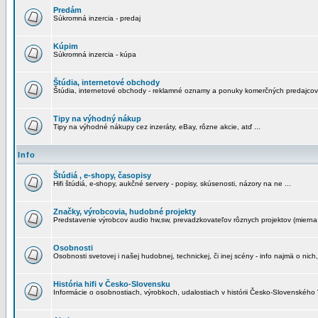
Predám
Súkromná inzercia - predaj
Kúpim
Súkromná inzercia - kúpa
Štúdia, internetové obchody
Štúdia, internetové obchody - reklamné oznamy a ponuky komerčných predajcov
Tipy na výhodný nákup
Tipy na výhodné nákupy cez inzeráty, eBay, rôzne akcie, atď ...
Info
Štúdiá , e-shopy, časopisy
Hifi štúdiá, e-shopy, aukčné servery - popisy, skúsenosti, názory na ne ...
Značky, výrobcovia, hudobné projekty
Predstavenie výrobcov audio hw,sw, prevadzkovateľov rôznych projektov (mierna 
Osobnosti
Osobnosti svetovej i našej hudobnej, technickej, či inej scény - info najmä o nich,
História hifi v Česko-Slovensku
Informácie o osobnostiach, výrobkoch, udalostiach v histórii Česko-Slovenského "