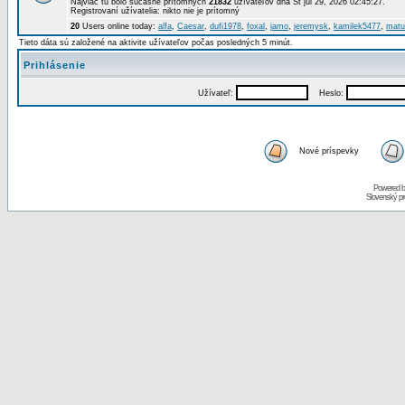
Najviac tu bolo súčasne prítomných
21832
užívateľov dňa St júl 29, 2026 02:45:27.
Registrovaní užívatelia: nikto nie je prítomný
20
Users online today:
alfa
,
Caesar
,
dufi1978
,
foxal
,
jamo
,
jeremysk
,
kamilek5477
,
matu
Tieto dáta sú založené na aktivite užívateľov počas posledných 5 minút.
Prihlásenie
Užívateľ:
Heslo:
Nové príspevky
Powered 
Slovenský p