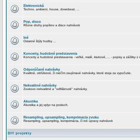
Elektronická
Techno, ambient, house, downbeat, ...
Pop, disco
Rôzne druhy popíkov a disco nahrávok
Iné
Ostatné štýly hudby ...
Koncerty, hudobné predstavenia
Koncerty a hudobné predstavenia - veľké, malé, klubové, ... - popisy a zážitky z 
Odporúčané nahrávky
Kvalitné, obľúbené, či niečím zaujímavé nahrávky, ktoré stoja za vypočutie.
Nekvalitné nahrávky
Zvukovo nekvalitné a "odfláknuté" nahrávky.
Akustika
Akustika a jej vplyv na posluch.
Resampling, upsampling, komprimacia zvuku
Resampling, upsampling, komprimácia, či iné úpravy nahrávok
DIY projekty