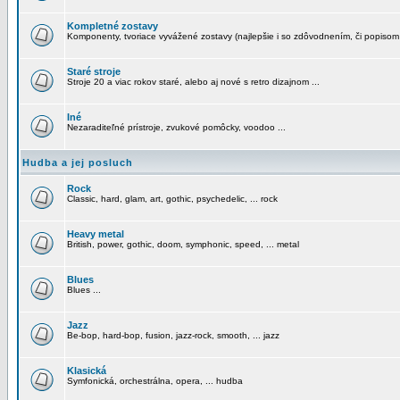
Kompletné zostavy
Komponenty, tvoriace vyvážené zostavy (najlepšie i so zdôvodnením, či popisom
Staré stroje
Stroje 20 a viac rokov staré, alebo aj nové s retro dizajnom ...
Iné
Nezaraditeľné prístroje, zvukové pomôcky, voodoo ...
Hudba a jej posluch
Rock
Classic, hard, glam, art, gothic, psychedelic, ... rock
Heavy metal
British, power, gothic, doom, symphonic, speed, ... metal
Blues
Blues ...
Jazz
Be-bop, hard-bop, fusion, jazz-rock, smooth, ... jazz
Klasická
Symfonická, orchestrálna, opera, ... hudba