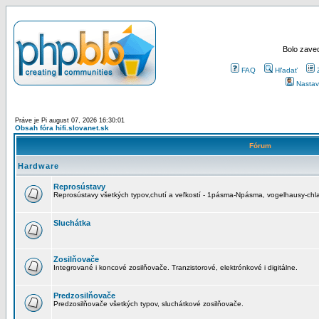
Bolo zaved
FAQ
Hľadať
Nastav
Práve je Pi august 07, 2026 16:30:01
Obsah fóra hifi.slovanet.sk
Fórum
Hardware
Reprosústavy
Reprosústavy všetkých typov,chutí a veľkostí - 1pásma-Npásma, vogelhausy-chla
Sluchátka
Zosilňovače
Integrované i koncové zosilňovače. Tranzistorové, elektrónkové i digitálne.
Predzosilňovače
Predzosilňovače všetkých typov, sluchátkové zosilňovače.