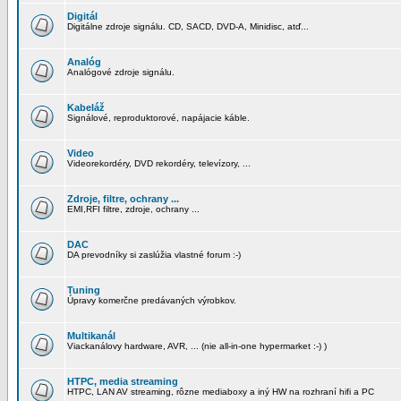
Digitál
Digitálne zdroje signálu. CD, SACD, DVD-A, Minidisc, atď...
Analóg
Analógové zdroje signálu.
Kabeláž
Signálové, reproduktorové, napájacie káble.
Video
Videorekordéry, DVD rekordéry, televízory, ...
Zdroje, filtre, ochrany ...
EMI,RFI filtre, zdroje, ochrany ...
DAC
DA prevodníky si zaslúžia vlastné forum :-)
Tuning
Úpravy komerčne predávaných výrobkov.
Multikanál
Viackanálovy hardware, AVR, ... (nie all-in-one hypermarket :-) )
HTPC, media streaming
HTPC, LAN AV streaming, rôzne mediaboxy a iný HW na rozhraní hifi a PC