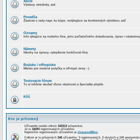
Akcie
Výstavy, stretávky, atd.
Poradňa
Žiadosti o rady napr. ku kúpe, netýkajúce sa konkretných výrobkov, atď
Oznamy
Info týkajúce sa rozbehu fóra, jeho počiatočného dolaďovania, úprav i následnej
Námety
Návrhy na úpravy, vylepšenie funkčnosti fóra
Bojisko / offtopisko
Miesto pre osobné potyčky a off-topic temy :-)
Testovacie fórum
Tu si môžete skušať rôzne vlastnosti a špeciality phpbb.
Kôš
Kto je prítomný
Užívatelia zaslali celkom
342512
príspevkov.
Je tu
18493
registrovaných užívateľov.
Najnovším registrovaným užívateľom je
nhacaisx88bio
.
Celkom je tu prítomných
246
užívateľov: 0 registrovaných, 0 skrytých a 246 anonymn