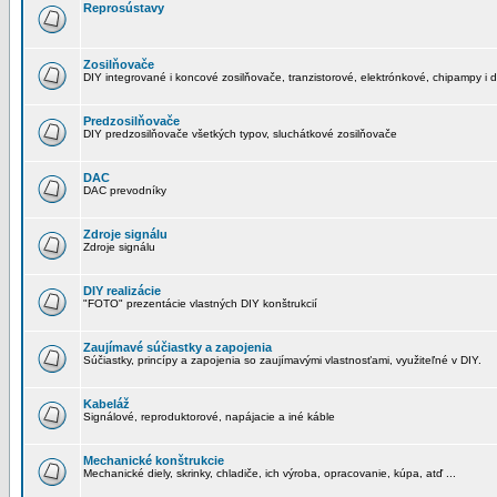
Reprosústavy
Zosilňovače
DIY integrované i koncové zosilňovače, tranzistorové, elektrónkové, chipampy i d
Predzosilňovače
DIY predzosilňovače všetkých typov, sluchátkové zosilňovače
DAC
DAC prevodníky
Zdroje signálu
Zdroje signálu
DIY realizácie
"FOTO" prezentácie vlastných DIY konštrukcií
Zaujímavé súčiastky a zapojenia
Súčiastky, princípy a zapojenia so zaujímavými vlastnosťami, využiteľné v DIY.
Kabeláž
Signálové, reproduktorové, napájacie a iné káble
Mechanické konštrukcie
Mechanické diely, skrinky, chladiče, ich výroba, opracovanie, kúpa, atď ...