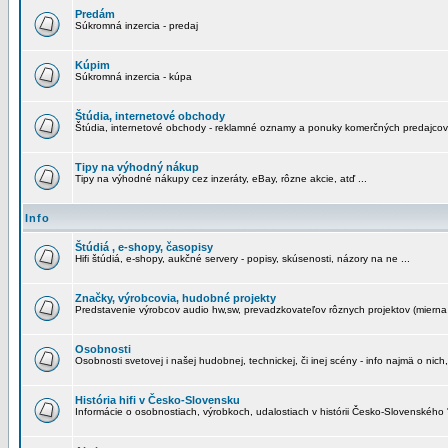
Predám
Súkromná inzercia - predaj
Kúpim
Súkromná inzercia - kúpa
Štúdia, internetové obchody
Štúdia, internetové obchody - reklamné oznamy a ponuky komerčných predajcov
Tipy na výhodný nákup
Tipy na výhodné nákupy cez inzeráty, eBay, rôzne akcie, atď ...
Info
Štúdiá , e-shopy, časopisy
Hifi štúdiá, e-shopy, aukčné servery - popisy, skúsenosti, názory na ne ...
Značky, výrobcovia, hudobné projekty
Predstavenie výrobcov audio hw,sw, prevadzkovateľov rôznych projektov (mierna 
Osobnosti
Osobnosti svetovej i našej hudobnej, technickej, či inej scény - info najmä o nich,
História hifi v Česko-Slovensku
Informácie o osobnostiach, výrobkoch, udalostiach v histórii Česko-Slovenského "