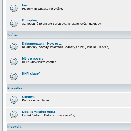
Iné
Projekty, nezaraditeľné vyššie.
Groupbuy
Samostatné fórum pre dohadovanie skupinových nákupov ...
Teória
Dokumentácia - How to ...
Dokumenty, návody, informácie, odkazy na ne (i lokálne uložená).
Mýty a povery
HiFi/audio/elektro voodoo ...
Hi-Fi čitáreň
Posádka
Členovia
Predstavenie členov.
Koutek Velkého Boba
Koutek Velkého Boba, čo viac dodať :-)
Inzercia