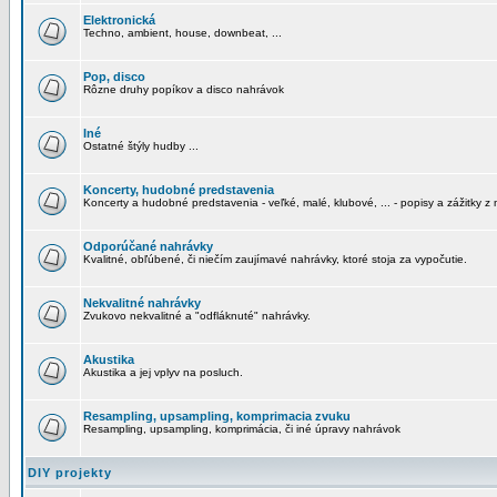
Elektronická
Techno, ambient, house, downbeat, ...
Pop, disco
Rôzne druhy popíkov a disco nahrávok
Iné
Ostatné štýly hudby ...
Koncerty, hudobné predstavenia
Koncerty a hudobné predstavenia - veľké, malé, klubové, ... - popisy a zážitky z 
Odporúčané nahrávky
Kvalitné, obľúbené, či niečím zaujímavé nahrávky, ktoré stoja za vypočutie.
Nekvalitné nahrávky
Zvukovo nekvalitné a "odfláknuté" nahrávky.
Akustika
Akustika a jej vplyv na posluch.
Resampling, upsampling, komprimacia zvuku
Resampling, upsampling, komprimácia, či iné úpravy nahrávok
DIY projekty