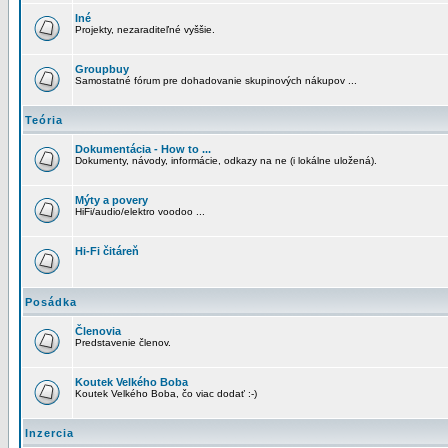
Iné
Projekty, nezaraditeľné vyššie.
Groupbuy
Samostatné fórum pre dohadovanie skupinových nákupov ...
Teória
Dokumentácia - How to ...
Dokumenty, návody, informácie, odkazy na ne (i lokálne uložená).
Mýty a povery
HiFi/audio/elektro voodoo ...
Hi-Fi čitáreň
Posádka
Členovia
Predstavenie členov.
Koutek Velkého Boba
Koutek Velkého Boba, čo viac dodať :-)
Inzercia