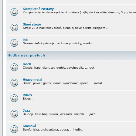
Kompletné zostavy
Komponenty, tvoriace vyvážené zostavy (najlepšie i so zdôvodnením, či popisom
Staré stroje
Stroje 20 a viac rokov staré, alebo aj nové s retro dizajnom ...
Iné
Nezaraditeľné prístroje, zvukové pomôcky, voodoo ...
Hudba a jej posluch
Rock
Classic, hard, glam, art, gothic, psychedelic, ... rock
Heavy metal
British, power, gothic, doom, symphonic, speed, ... metal
Blues
Blues ...
Jazz
Be-bop, hard-bop, fusion, jazz-rock, smooth, ... jazz
Klasická
Symfonická, orchestrálna, opera, ... hudba