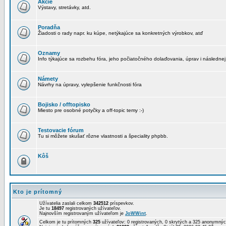
Akcie
Výstavy, stretávky, atd.
Poradňa
Žiadosti o rady napr. ku kúpe, netýkajúce sa konkretných výrobkov, atď
Oznamy
Info týkajúce sa rozbehu fóra, jeho počiatočného dolaďovania, úprav i následnej
Námety
Návrhy na úpravy, vylepšenie funkčnosti fóra
Bojisko / offtopisko
Miesto pre osobné potyčky a off-topic temy :-)
Testovacie fórum
Tu si môžete skušať rôzne vlastnosti a špeciality phpbb.
Kôš
Kto je prítomný
Užívatelia zaslali celkom
342512
príspevkov.
Je tu
18497
registrovaných užívateľov.
Najnovším registrovaným užívateľom je
JoWWint
.
Celkom je tu prítomných
325
užívateľov: 0 registrovaných, 0 skrytých a 325 anonymn