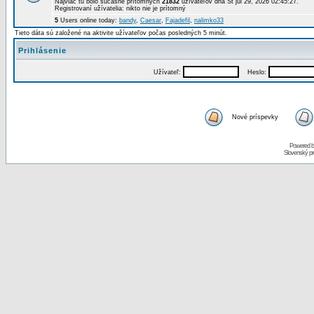
Najviac tu bolo súčasne prítomných
21832
užívateľov dňa St júl 29, 2026 02:45:27.
Registrovaní užívatelia: nikto nie je prítomný
5
Users online today:
bandy
,
Caesar
,
Fajadefil
,
nalimko33
Tieto dáta sú založené na aktivite užívateľov počas posledných 5 minút.
Prihlásenie
Užívateľ:
Heslo:
Nové príspevky
Powered 
Slovenský p