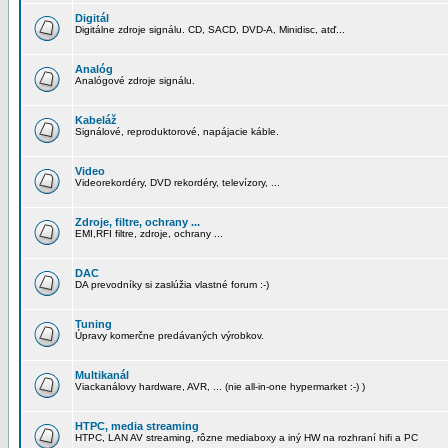
Digitál
Digitálne zdroje signálu. CD, SACD, DVD-A, Minidisc, atď...
Analóg
Analógové zdroje signálu.
Kabeláž
Signálové, reproduktorové, napájacie káble.
Video
Videorekordéry, DVD rekordéry, televízory, ...
Zdroje, filtre, ochrany ...
EMI,RFI filtre, zdroje, ochrany ...
DAC
DA prevodníky si zaslúžia vlastné forum :-)
Tuning
Úpravy komerčne predávaných výrobkov.
Multikanál
Viackanálovy hardware, AVR, ... (nie all-in-one hypermarket :-) )
HTPC, media streaming
HTPC, LAN AV streaming, rôzne mediaboxy a iný HW na rozhraní hifi a PC