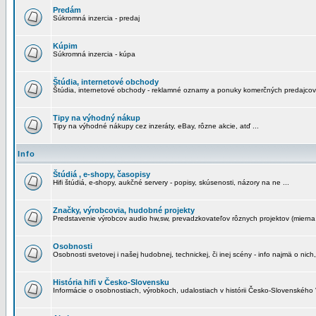
Predám
Súkromná inzercia - predaj
Kúpim
Súkromná inzercia - kúpa
Štúdia, internetové obchody
Štúdia, internetové obchody - reklamné oznamy a ponuky komerčných predajcov
Tipy na výhodný nákup
Tipy na výhodné nákupy cez inzeráty, eBay, rôzne akcie, atď ...
Info
Štúdiá , e-shopy, časopisy
Hifi štúdiá, e-shopy, aukčné servery - popisy, skúsenosti, názory na ne ...
Značky, výrobcovia, hudobné projekty
Predstavenie výrobcov audio hw,sw, prevadzkovateľov rôznych projektov (mierna 
Osobnosti
Osobnosti svetovej i našej hudobnej, technickej, či inej scény - info najmä o nich,
História hifi v Česko-Slovensku
Informácie o osobnostiach, výrobkoch, udalostiach v histórii Česko-Slovenského "