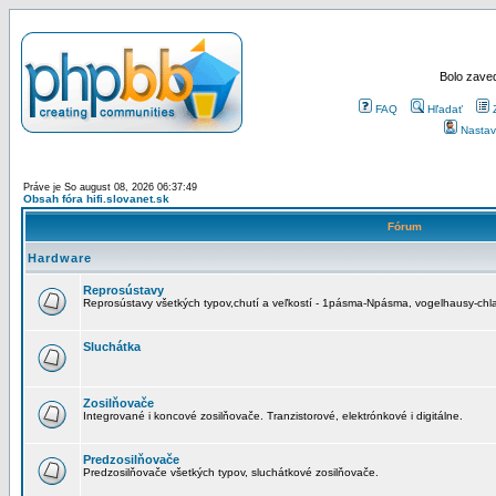
Bolo zaved
FAQ
Hľadať
Nastav
Práve je So august 08, 2026 06:37:49
Obsah fóra hifi.slovanet.sk
Fórum
Hardware
Reprosústavy
Reprosústavy všetkých typov,chutí a veľkostí - 1pásma-Npásma, vogelhausy-chla
Sluchátka
Zosilňovače
Integrované i koncové zosilňovače. Tranzistorové, elektrónkové i digitálne.
Predzosilňovače
Predzosilňovače všetkých typov, sluchátkové zosilňovače.