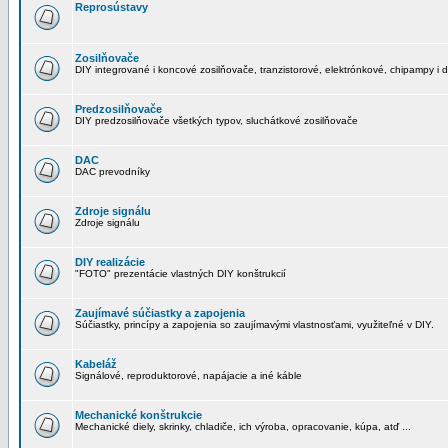
Reprosústavy
Zosilňovače
DIY integrované i koncové zosilňovače, tranzistorové, elektrónkové, chipampy i d
Predzosilňovače
DIY predzosilňovače všetkých typov, sluchátkové zosilňovače
DAC
DAC prevodníky
Zdroje signálu
Zdroje signálu
DIY realizácie
"FOTO" prezentácie vlastných DIY konštrukcií
Zaujímavé súčiastky a zapojenia
Súčiastky, princípy a zapojenia so zaujímavými vlastnosťami, využiteľné v DIY.
Kabeláž
Signálové, reproduktorové, napájacie a iné káble
Mechanické konštrukcie
Mechanické diely, skrinky, chladiče, ich výroba, opracovanie, kúpa, atď ...