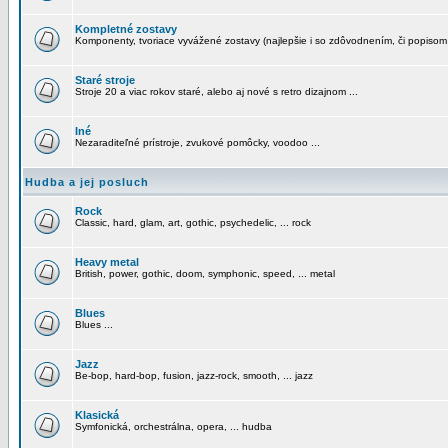
Kompletné zostavy
Komponenty, tvoriace vyvážené zostavy (najlepšie i so zdôvodnením, či popisom
Staré stroje
Stroje 20 a viac rokov staré, alebo aj nové s retro dizajnom ...
Iné
Nezaraditeľné prístroje, zvukové pomôcky, voodoo ...
Hudba a jej posluch
Rock
Classic, hard, glam, art, gothic, psychedelic, ... rock
Heavy metal
British, power, gothic, doom, symphonic, speed, ... metal
Blues
Blues ...
Jazz
Be-bop, hard-bop, fusion, jazz-rock, smooth, ... jazz
Klasická
Symfonická, orchestrálna, opera, ... hudba