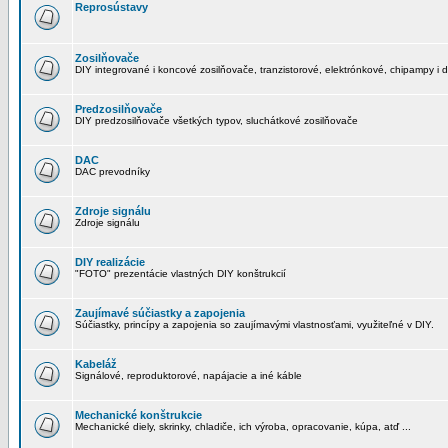
Reprosústavy
Zosilňovače
DIY integrované i koncové zosilňovače, tranzistorové, elektrónkové, chipampy i d
Predzosilňovače
DIY predzosilňovače všetkých typov, sluchátkové zosilňovače
DAC
DAC prevodníky
Zdroje signálu
Zdroje signálu
DIY realizácie
"FOTO" prezentácie vlastných DIY konštrukcií
Zaujímavé súčiastky a zapojenia
Súčiastky, princípy a zapojenia so zaujímavými vlastnosťami, využiteľné v DIY.
Kabeláž
Signálové, reproduktorové, napájacie a iné káble
Mechanické konštrukcie
Mechanické diely, skrinky, chladiče, ich výroba, opracovanie, kúpa, atď ...