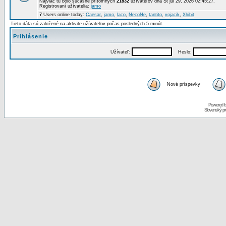
Najviac tu bolo súčasne prítomných
21832
užívateľov dňa St júl 29, 2026 02:45:27.
Registrovaní užívatelia:
jamo
7
Users online today:
Caesar
,
jamo
,
laco
,
NecoNe
,
tantito
,
vojacik
,
Xhibit
Tieto dáta sú založené na aktivite užívateľov počas posledných 5 minút.
Prihlásenie
Užívateľ:
Heslo:
Nové príspevky
Powered 
Slovenský p