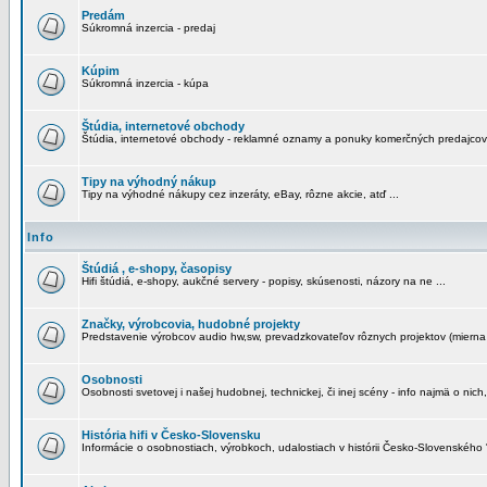
Predám
Súkromná inzercia - predaj
Kúpim
Súkromná inzercia - kúpa
Štúdia, internetové obchody
Štúdia, internetové obchody - reklamné oznamy a ponuky komerčných predajcov
Tipy na výhodný nákup
Tipy na výhodné nákupy cez inzeráty, eBay, rôzne akcie, atď ...
Info
Štúdiá , e-shopy, časopisy
Hifi štúdiá, e-shopy, aukčné servery - popisy, skúsenosti, názory na ne ...
Značky, výrobcovia, hudobné projekty
Predstavenie výrobcov audio hw,sw, prevadzkovateľov rôznych projektov (mierna 
Osobnosti
Osobnosti svetovej i našej hudobnej, technickej, či inej scény - info najmä o nich,
História hifi v Česko-Slovensku
Informácie o osobnostiach, výrobkoch, udalostiach v histórii Česko-Slovenského "