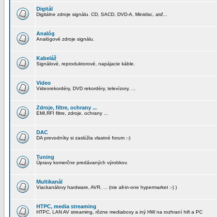
Digitál
Digitálne zdroje signálu. CD, SACD, DVD-A, Minidisc, atď...
Analóg
Analógové zdroje signálu.
Kabeláž
Signálové, reproduktorové, napájacie káble.
Video
Videorekordéry, DVD rekordéry, televízory, ...
Zdroje, filtre, ochrany ...
EMI,RFI filtre, zdroje, ochrany ...
DAC
DA prevodníky si zaslúžia vlastné forum :-)
Tuning
Úpravy komerčne predávaných výrobkov.
Multikanál
Viackanálovy hardware, AVR, ... (nie all-in-one hypermarket :-) )
HTPC, media streaming
HTPC, LAN AV streaming, rôzne mediaboxy a iný HW na rozhraní hifi a PC