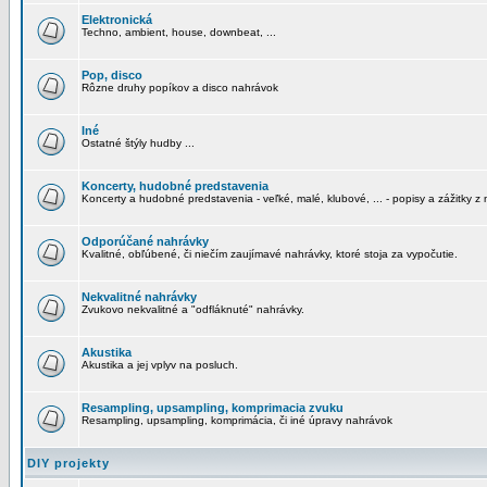
Elektronická
Techno, ambient, house, downbeat, ...
Pop, disco
Rôzne druhy popíkov a disco nahrávok
Iné
Ostatné štýly hudby ...
Koncerty, hudobné predstavenia
Koncerty a hudobné predstavenia - veľké, malé, klubové, ... - popisy a zážitky z 
Odporúčané nahrávky
Kvalitné, obľúbené, či niečím zaujímavé nahrávky, ktoré stoja za vypočutie.
Nekvalitné nahrávky
Zvukovo nekvalitné a "odfláknuté" nahrávky.
Akustika
Akustika a jej vplyv na posluch.
Resampling, upsampling, komprimacia zvuku
Resampling, upsampling, komprimácia, či iné úpravy nahrávok
DIY projekty