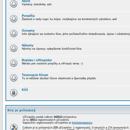
Akcie
Výstavy, stretávky, atd.
Poradňa
Žiadosti o rady napr. ku kúpe, netýkajúce sa konkretných výrobkov, atď
Oznamy
Info týkajúce sa rozbehu fóra, jeho počiatočného dolaďovania, úprav i následnej
Námety
Návrhy na úpravy, vylepšenie funkčnosti fóra
Bojisko / offtopisko
Miesto pre osobné potyčky a off-topic temy :-)
Testovacie fórum
Tu si môžete skušať rôzne vlastnosti a špeciality phpbb.
Kôš
Kto je prítomný
Užívatelia zaslali celkom
342513
príspevkov.
Je tu
18511
registrovaných užívateľov.
Najnovším registrovaným užívateľom je
hitclubgamesio
.
Celkom je tu prítomných
275
užívateľov: 1 registrovaný, 0 skrytých a 274 anonymných