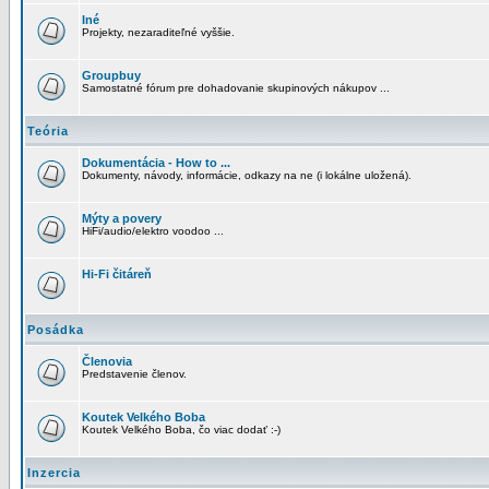
Iné
Projekty, nezaraditeľné vyššie.
Groupbuy
Samostatné fórum pre dohadovanie skupinových nákupov ...
Teória
Dokumentácia - How to ...
Dokumenty, návody, informácie, odkazy na ne (i lokálne uložená).
Mýty a povery
HiFi/audio/elektro voodoo ...
Hi-Fi čitáreň
Posádka
Členovia
Predstavenie členov.
Koutek Velkého Boba
Koutek Velkého Boba, čo viac dodať :-)
Inzercia