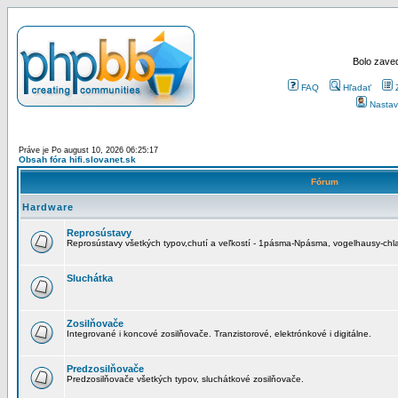
Bolo zaved
FAQ
Hľadať
Nastav
Práve je Po august 10, 2026 06:25:17
Obsah fóra hifi.slovanet.sk
Fórum
Hardware
Reprosústavy
Reprosústavy všetkých typov,chutí a veľkostí - 1pásma-Npásma, vogelhausy-chla
Sluchátka
Zosilňovače
Integrované i koncové zosilňovače. Tranzistorové, elektrónkové i digitálne.
Predzosilňovače
Predzosilňovače všetkých typov, sluchátkové zosilňovače.